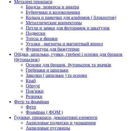
Металеві прикраси
Брадсы, люверсы и анкера
Бубенчики и колокольчики
Кольца и рамочки для альбомов ( блокнотов)
Металлические коннекторы
Петли и замки для фоторамок и шкатулок
Подвески
Топсы и фишки
Уголки , магниты и магнитный винил
Фурнитура для бижутерии
Обідки, шпильки, гумки, гребені і основи для брошок
(бутоньєрок)
Основи для брошок, бутоньєрок та значків
Гребешки и шпильки
Заколки ( шпильки ) та основи
Краб
Обручі
Пов'язки
Резинки
Фетр та фоаміран
Фетр
Фоаміран ( ФОМ )
Ґудзики, прикраси, декоративні елементи
Акриловые подвески и украшения
Акриловые пуговицы