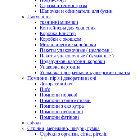
Стразы и термостразы
Шапочки и обниматели для бусин
Пакування
тканинні мішечки
Контейнеры для хранения
Коробка Блистер
Коробки с окошком
Металлические коробочки
Пакеты упаковочные ( целлофан )
Пакеты упаковочные ( бумажные )
Подарункові картонні коробки
Упаковка картонна
Упаковка прозрачная и курьерские пакеты
Помпони, пір'я і декоративні очі
Декоративні очі
Пір'я
Помпони норкові
Помпони з блискітками
Помпони з еко хутра
Помпони нейлонові
Помпони фатінові
свічки
Стрічки, мереживо, шнури, гумка
Стрічки з органзи, сітка, рігелін