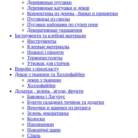
Деревянные пуговки
Деревянные катушки и декор
Коннекторы из дерева , бирки и прищепки
Пуговицы из смолы
Пуговки наборами по супер цене
Декоративные украшения
Інструменти та клейові матеріали
Инструменты
Клеевые материалы
Ножиці і пінцети
Термопистолеты
Утюжок для стрічок
Вироби з пінопласту
Декор з тканини та Холлофайбер
декор з тканини
Холлофайбер
Додатки , зелень , ягоди, фрукти
Бавовна і Лагурус
Букети складних тичінок та додатки
Веночки и шарики из ротанга
Зелень декоративна
Колоски
Наповнювач
Новорічні шари
Сізаль