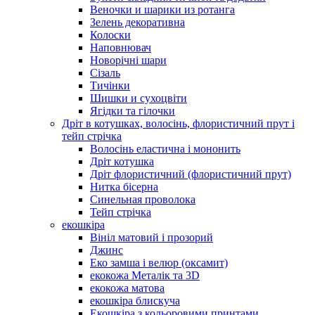
Веночки и шарики из ротанга
Зелень декоративна
Колоски
Наповнювач
Новорічні шари
Сізаль
Тичінки
Шишки и сухоцвіти
Ягідки та гілочки
Дріт в котушках, волосінь, флористичний прут і
тейп стрічка
Волосінь еластична і мононить
Дріт котушка
Дріт флористичний (флористичний прут)
Нитка бісерна
Синельная проволока
Тейп стрічка
екошкіра
Вініл матовий і прозорий
Джинс
Еко замша і велюр (оксамит)
екокожа Металік та 3D
екокожа матова
екошкіра блискуча
Екошкіра з кольоровими принтами