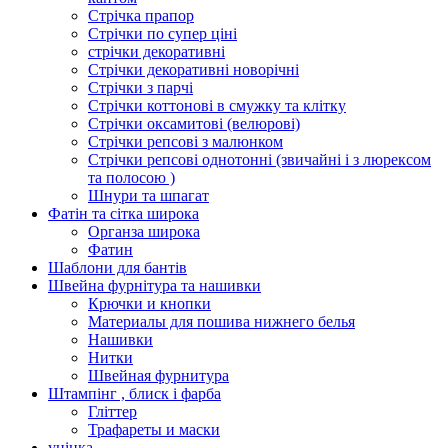
Стрічка прапор
Стрічки по супер ціні
стрічки декоративні
Стрічки декоративні новорічні
Стрічки з парчі
Стрічки коттонові в смужку та клітку
Стрічки оксамитові (велюрові)
Стрічки репсові з малюнком
Стрічки репсові однотонні (звичайні і з люрексом
та полосою )
Шнури та шпагат
Фатін та сітка широка
Органза широка
Фатин
Шаблони для бантів
Швейна фурнітура та нашивки
Крючки и кнопки
Материалы для пошива нижнего белья
Нашивки
Нитки
Швейная фурнитура
Штампінг , блиск і фарба
Гліттер
Трафареты и маски
уцінка