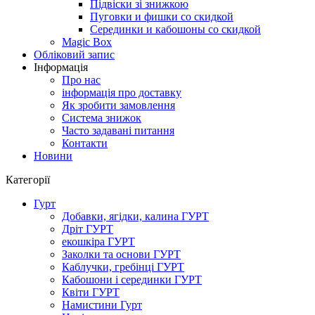
Підвіски зі знижкою
Пуговки и фишки со скидкой
Серединки и кабошоны со скидкой
Magic Box
Обліковий запис
Інформація
Про нас
інформація про доставку
Як зробити замовлення
Система знижок
Часто задавані питання
Контакти
Новини
Категорії
Гурт
Добавки, ягідки, калина ГУРТ
Дріт ГУРТ
екошкіра ГУРТ
Заколки та основи ГУРТ
Каблучки, гребінці ГУРТ
Кабошони і серединки ГУРТ
Квіти ГУРТ
Намистини Гурт