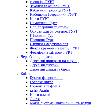
екошкіра ГУРТ
Заколки та основи ГУРТ
Каблучки, гребінці ГУРТ
Кабошони і серединки ГУРТ
Квіти ГУРТ
Намистини Гурт
Напівперлини та стрази
Основи для бутоньєрок ГУРТ
Пінопласт Гурт
Помпони Гурт
Стрічки і мереживо опт
Фетр і кружечки з фетру ГУРТ
Фоаміран з глітером ГУРТ
Дерев'яні прикраси
Дерев'яні прикраси на ліпучці
Дерев'яні фігурки
Дерев'яні фішки та бірки
Квіти
Букети флористичні
Головки квітів
Гортензія та фрезія
квіти Акція
Квіти пласкі
Листя
Маки, еустома , квіти вишні та яблуні