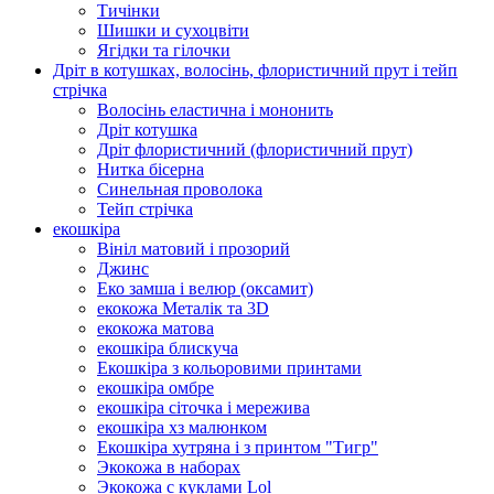
Тичінки
Шишки и сухоцвіти
Ягідки та гілочки
Дріт в котушках, волосінь, флористичний прут і тейп
стрічка
Волосінь еластична і мононить
Дріт котушка
Дріт флористичний (флористичний прут)
Нитка бісерна
Синельная проволока
Тейп стрічка
екошкіра
Вініл матовий і прозорий
Джинс
Еко замша і велюр (оксамит)
екокожа Металік та 3D
екокожа матова
екошкіра блискуча
Екошкіра з кольоровими принтами
екошкіра омбре
екошкіра сіточка і мережива
екошкіра хз малюнком
Екошкіра хутряна і з принтом "Тигр"
Экокожа в наборах
Экокожа с куклами Lol