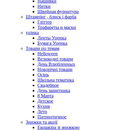
Нашивки
Нитки
Швейная фурнитура
Штампінг , блиск і фарба
Гліттер
Трафареты и маски
уцінка
Ленты Уценка
Бумага Уценка
Товари по темам
Helloween
Великодні товари
День Влюбленных
Новорічні товари
Осінь
Шкільна тематика
Свадебное
День защитника
8 Марта
Детское
Кухня
Лето
Патриотичное
Знижки та акції
Екошкіра зі знижкою