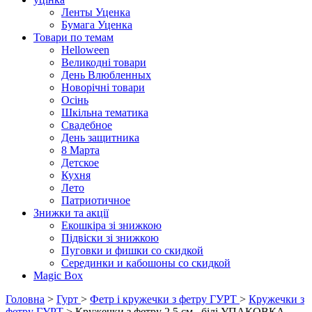
Ленты Уценка
Бумага Уценка
Товари по темам
Helloween
Великодні товари
День Влюбленных
Новорічні товари
Осінь
Шкільна тематика
Свадебное
День защитника
8 Марта
Детское
Кухня
Лето
Патриотичное
Знижки та акції
Екошкіра зі знижкою
Підвіски зі знижкою
Пуговки и фишки со скидкой
Серединки и кабошоны со скидкой
Magic Box
Головна
>
Гурт
>
Фетр і кружечки з фетру ГУРТ
>
Кружечки з
фетру ГУРТ
> Кружечки з фетру 2,5 см , білі УПАКОВКА