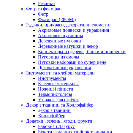
Резинки
Фетр та фоаміран
Фетр
Фоаміран ( ФОМ )
Ґудзики, прикраси, декоративні елементи
Акриловые подвески и украшения
Акриловые пуговицы
Деревянные пуговки
Деревянные катушки и декор
Коннекторы из дерева , бирки и прищепки
Пуговицы из смолы
Пуговки наборами по супер цене
Декоративные украшения
Інструменти та клейові матеріали
Инструменты
Клеевые материалы
Ножиці і пінцети
Термопистолеты
Утюжок для стрічок
Декор з тканини та Холлофайбер
декор з тканини
Холлофайбер
Додатки , зелень , ягоди, фрукти
Бавовна і Лагурус
Букети складних тичінок та додатки