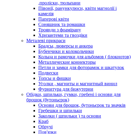
,проліски, тюльпани
Півонії, ранункулюси, квіти магнолії і
камелія
Паперові квіти
Соняшник та ромашки
Троянди з фоамірану
Хризантеми та гвоздіки
Металеві прикраси
Брадсы, люверсы и анкера
Бубенчики и колокольчики
Кольца и рамочки для альбомов ( блокнотов)
Металлические коннекторы
Петли и замки для фоторамок и шкатулок
Подвески
Топсы и фишки
Уголки , магниты и магнитный винил
Фурнитура для бижутерии
Обідки, шпильки, гумки, гребені і основи для
брошок (бутоньєрок)
Основи для брошок, бутоньєрок та значків
Гребешки и шпильки
Заколки ( шпильки ) та основи
Краб
Обручі
Пов'язки