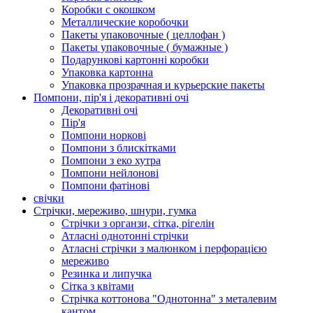
Коробки с окошком
Металлические коробочки
Пакеты упаковочные ( целлофан )
Пакеты упаковочные ( бумажные )
Подарункові картонні коробки
Упаковка картонна
Упаковка прозрачная и курьерские пакеты
Помпони, пір'я і декоративні очі
Декоративні очі
Пір'я
Помпони норкові
Помпони з блискітками
Помпони з еко хутра
Помпони нейлонові
Помпони фатінові
свічки
Стрічки, мереживо, шнури, гумка
Стрічки з органзи, сітка, рігелін
Атласні однотонні стрічки
Атласні стрічки з малюнком і перфорацією
мереживо
Резинка и липучка
Сітка з квітами
Стрічка коттонова "Однотонна" з металевим
кантом