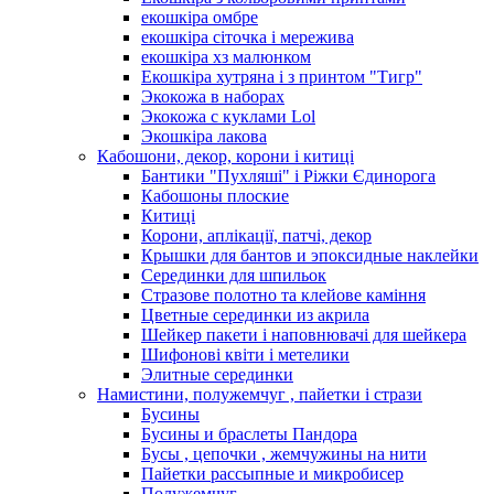
екошкіра омбре
екошкіра сіточка і мережива
екошкіра хз малюнком
Екошкіра хутряна і з принтом "Тигр"
Экокожа в наборах
Экокожа с куклами Lol
Экошкiра лакова
Кабошони, декор, корони і китиці
Бантики "Пухляші" і Ріжки Єдинорога
Кабошоны плоские
Китиці
Корони, аплікації, патчі, декор
Крышки для бантов и эпоксидные наклейки
Серединки для шпильок
Стразове полотно та клейове каміння
Цветные серединки из акрила
Шейкер пакети і наповнювачі для шейкера
Шифонові квіти і метелики
Элитные серединки
Намистини, полужемчуг , пайетки і стрази
Бусины
Бусины и браслеты Пандора
Бусы , цепочки , жемчужины на нити
Пайетки рассыпные и микробисер
Полужемчуг