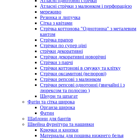
Атласні однотонні стрічки
Атласні стрічки з малюнком і перфорацією
мереживо
Резинка и липучка
Сітка з квітами
Стрічка коттонова "Однотонна" з металевим
кантом
Стрічка прапор
Стрічки по супер ціні
стрічки декоративні
Стрічки декоративні новорічні
Стрічки з парчі
Стрічки коттонові в смужку та клітку
Стрічки оксамитові (велюрові)
Стрічки репсові з малюнком
Стрічки репсові однотонні (звичайні і з
люрексом та полосою )
Шнури та шпагат
Фатін та сітка широка
Органза широка
Фатин
Шаблони для бантів
Швейна фурнітура та нашивки
Крючки и кнопки
Материалы для пошива нижнего белья