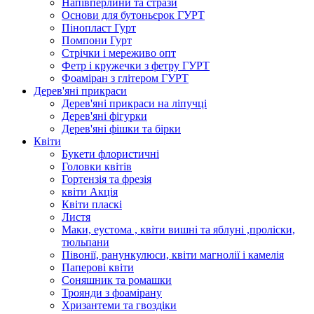
Напівперлини та стрази
Основи для бутоньєрок ГУРТ
Пінопласт Гурт
Помпони Гурт
Стрічки і мереживо опт
Фетр і кружечки з фетру ГУРТ
Фоаміран з глітером ГУРТ
Дерев'яні прикраси
Дерев'яні прикраси на ліпучці
Дерев'яні фігурки
Дерев'яні фішки та бірки
Квіти
Букети флористичні
Головки квітів
Гортензія та фрезія
квіти Акція
Квіти пласкі
Листя
Маки, еустома , квіти вишні та яблуні ,проліски,
тюльпани
Півонії, ранункулюси, квіти магнолії і камелія
Паперові квіти
Соняшник та ромашки
Троянди з фоамірану
Хризантеми та гвоздіки