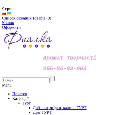
$
грн.
Список бажаних товарів (0)
Кошик
Оформити
Аромат творчості
096-85-88-003
Menu
Початок
Категорії
Гурт
Добавки, ягідки, калина ГУРТ
Дріт ГУРТ