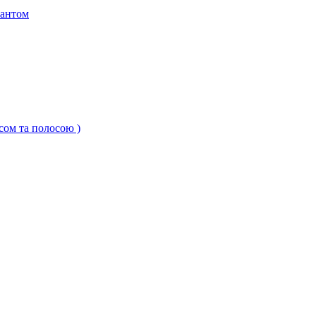
кантом
ксом та полосою )