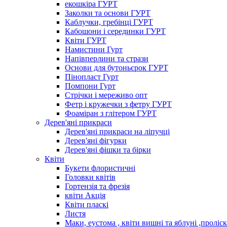
екошкіра ГУРТ
Заколки та основи ГУРТ
Каблучки, гребінці ГУРТ
Кабошони і серединки ГУРТ
Квіти ГУРТ
Намистини Гурт
Напівперлини та стрази
Основи для бутоньєрок ГУРТ
Пінопласт Гурт
Помпони Гурт
Стрічки і мереживо опт
Фетр і кружечки з фетру ГУРТ
Фоаміран з глітером ГУРТ
Дерев'яні прикраси
Дерев'яні прикраси на ліпучці
Дерев'яні фігурки
Дерев'яні фішки та бірки
Квіти
Букети флористичні
Головки квітів
Гортензія та фрезія
квіти Акція
Квіти пласкі
Листя
Маки, еустома , квіти вишні та яблуні ,проліс