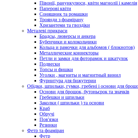
Півонії, ранункулюси, квіти магнолії і камелія
Паперові квіти
Соняшник та ромашки
Троянди з фоамірану
Хризантеми та гвоздіки
Металеві прикраси
Брадсы, люверсы и анкера
Бубенчики и колокольчики
Кольца и рамочки для альбомов ( блокнотов)
Металлические коннекторы
Петли и замки для фоторамок и шкатулок
Подвески
Топсы и фишки
Уголки , магниты и магнитный винил
Фурнитура для бижутерии
Обідки, шпильки, гумки, гребені і основи для брош
Основи для брошок, бутоньєрок та значків
Гребешки и шпильки
Заколки ( шпильки ) та основи
Краб
Обручі
Пов'язки
Резинки
Фетр та фоаміран
Фетр