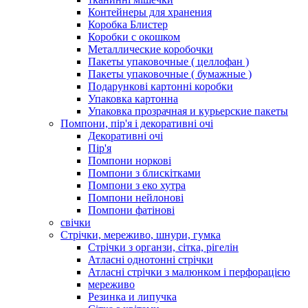
Контейнеры для хранения
Коробка Блистер
Коробки с окошком
Металлические коробочки
Пакеты упаковочные ( целлофан )
Пакеты упаковочные ( бумажные )
Подарункові картонні коробки
Упаковка картонна
Упаковка прозрачная и курьерские пакеты
Помпони, пір'я і декоративні очі
Декоративні очі
Пір'я
Помпони норкові
Помпони з блискітками
Помпони з еко хутра
Помпони нейлонові
Помпони фатінові
свічки
Стрічки, мереживо, шнури, гумка
Стрічки з органзи, сітка, рігелін
Атласні однотонні стрічки
Атласні стрічки з малюнком і перфорацією
мереживо
Резинка и липучка