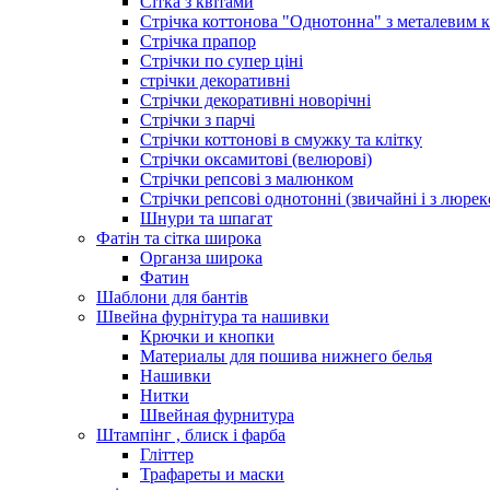
Сітка з квітами
Стрічка коттонова "Однотонна" з металевим 
Стрічка прапор
Стрічки по супер ціні
стрічки декоративні
Стрічки декоративні новорічні
Стрічки з парчі
Стрічки коттонові в смужку та клітку
Стрічки оксамитові (велюрові)
Стрічки репсові з малюнком
Стрічки репсові однотонні (звичайні і з люре
Шнури та шпагат
Фатін та сітка широка
Органза широка
Фатин
Шаблони для бантів
Швейна фурнітура та нашивки
Крючки и кнопки
Материалы для пошива нижнего белья
Нашивки
Нитки
Швейная фурнитура
Штампінг , блиск і фарба
Гліттер
Трафареты и маски