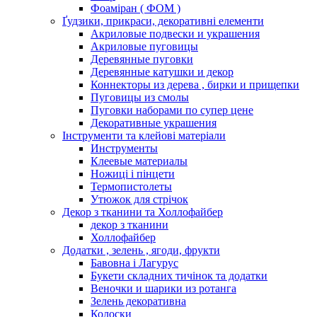
Фоаміран ( ФОМ )
Ґудзики, прикраси, декоративні елементи
Акриловые подвески и украшения
Акриловые пуговицы
Деревянные пуговки
Деревянные катушки и декор
Коннекторы из дерева , бирки и прищепки
Пуговицы из смолы
Пуговки наборами по супер цене
Декоративные украшения
Інструменти та клейові матеріали
Инструменты
Клеевые материалы
Ножиці і пінцети
Термопистолеты
Утюжок для стрічок
Декор з тканини та Холлофайбер
декор з тканини
Холлофайбер
Додатки , зелень , ягоди, фрукти
Бавовна і Лагурус
Букети складних тичінок та додатки
Веночки и шарики из ротанга
Зелень декоративна
Колоски