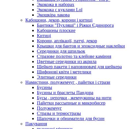
Экокожа в наборах
Экокожа с куклами Lol
Экошкiра лакова
Кабошони, декор, корони і китиці
Бантики "Пухляші" і Ріжки Єдинорога
Кабошоны плоские
Китиці
Корони, аплікації, патчі, декор
Крышки для бантов и эпоксидные наклейки
Серединки для шпильок
Стразове полотно та клейове каміння
Цветные серединки из акрила
Шейкер пакети і наповнювачі для шейкера
Шифонові квіти і метелики
Элитные серединки
Намистини, полужемчуг , пайетки і стрази
Бусины
Бусины и браслеты Пандора
Бусы , цепочки , жемчужины на нити
Пайетки рассыпные и микробисер
Полужемчуг
Стразы и термостразы
Шапочки и обниматели для бусин
Пакування
тканинні мішечки