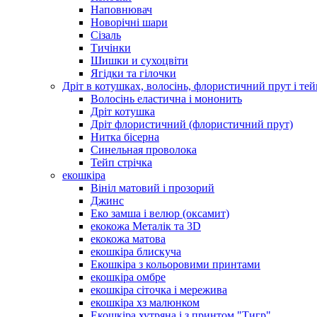
Наповнювач
Новорічні шари
Сізаль
Тичінки
Шишки и сухоцвіти
Ягідки та гілочки
Дріт в котушках, волосінь, флористичний прут і тей
Волосінь еластична і мононить
Дріт котушка
Дріт флористичний (флористичний прут)
Нитка бісерна
Синельная проволока
Тейп стрічка
екошкіра
Вініл матовий і прозорий
Джинс
Еко замша і велюр (оксамит)
екокожа Металік та 3D
екокожа матова
екошкіра блискуча
Екошкіра з кольоровими принтами
екошкіра омбре
екошкіра сіточка і мережива
екошкіра хз малюнком
Екошкіра хутряна і з принтом "Тигр"