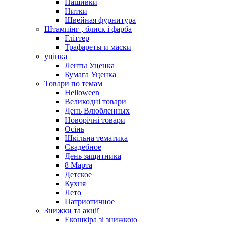
Нашивки
Нитки
Швейная фурнитура
Штампінг , блиск і фарба
Гліттер
Трафареты и маски
уцінка
Ленты Уценка
Бумага Уценка
Товари по темам
Helloween
Великодні товари
День Влюбленных
Новорічні товари
Осінь
Шкільна тематика
Свадебное
День защитника
8 Марта
Детское
Кухня
Лето
Патриотичное
Знижки та акції
Екошкіра зі знижкою