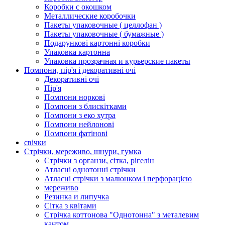
Коробки с окошком
Металлические коробочки
Пакеты упаковочные ( целлофан )
Пакеты упаковочные ( бумажные )
Подарункові картонні коробки
Упаковка картонна
Упаковка прозрачная и курьерские пакеты
Помпони, пір'я і декоративні очі
Декоративні очі
Пір'я
Помпони норкові
Помпони з блискітками
Помпони з еко хутра
Помпони нейлонові
Помпони фатінові
свічки
Стрічки, мереживо, шнури, гумка
Стрічки з органзи, сітка, рігелін
Атласні однотонні стрічки
Атласні стрічки з малюнком і перфорацією
мереживо
Резинка и липучка
Сітка з квітами
Стрічка коттонова "Однотонна" з металевим
кантом