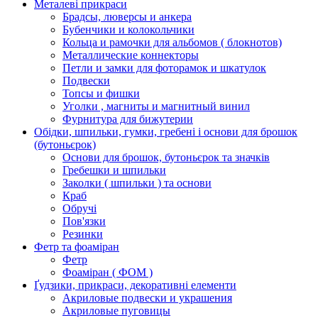
Металеві прикраси
Брадсы, люверсы и анкера
Бубенчики и колокольчики
Кольца и рамочки для альбомов ( блокнотов)
Металлические коннекторы
Петли и замки для фоторамок и шкатулок
Подвески
Топсы и фишки
Уголки , магниты и магнитный винил
Фурнитура для бижутерии
Обідки, шпильки, гумки, гребені і основи для брошок
(бутоньєрок)
Основи для брошок, бутоньєрок та значків
Гребешки и шпильки
Заколки ( шпильки ) та основи
Краб
Обручі
Пов'язки
Резинки
Фетр та фоаміран
Фетр
Фоаміран ( ФОМ )
Ґудзики, прикраси, декоративні елементи
Акриловые подвески и украшения
Акриловые пуговицы