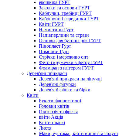
екошкіра ГУРТ
Заколки та основи ГУРТ
Каблучки, гребінці ГУРТ
Кабошони і серединки ГУРТ
Квіти ГУРТ
Намистини Гурт
Напівперлини та стрази
Основи для бутоньєрок ГУРТ
Пінопласт Гурт
Помпони Гурт
Стрічки і мереживо опт
Фетр і кружечки з фетру ГУРТ
Фоаміран з глітером ГУРТ
Дерев'яні прикраси
Дерев'яні прикраси на ліпучці
Дерев'яні фігурки
Дерев'яні фішки та бірки
Квіти
Букети флористичні
Головки квітів
Гортензія та фрезія
квіти Акція
Квіти пласкі
Листя
Маки, еустома , квіти вишні та яблуні