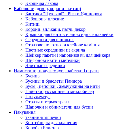
Экошкiра лакова
Кабошони, декор, корони і китиці
Бантики "Пухляші" і Ріжки Єдинорога
Кабошоны плоские
Китиці
Корони, аплікації, патчі, декор
Крышки для бантов и эпоксидные наклейки
Серединки для шпильок
Стразове полотно та клейове каміння
Цветные серединки из акрила
Шейкер пакети і наповнювачі для шейкера
Шифонові квіти і метелики
Элитные серединки
Намистини, полужемчуг , пайетки і стрази
Бусины
Бусины и браслеты Пандора
Бусы , цепочки , жемчужины на нити
Пайетки рассыпные и микробисер
Полужемчуг
Стразы и термостразы
Шапочки и обниматели для бусин
Пакування
тканинні мішечки
Контейнеры для хранения
Коробка Блистер