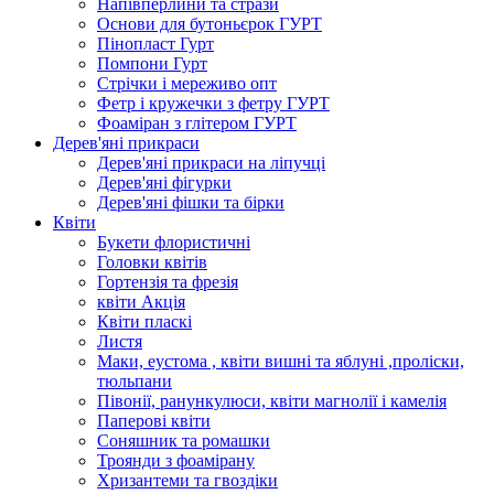
Напівперлини та стрази
Основи для бутоньєрок ГУРТ
Пінопласт Гурт
Помпони Гурт
Стрічки і мереживо опт
Фетр і кружечки з фетру ГУРТ
Фоаміран з глітером ГУРТ
Дерев'яні прикраси
Дерев'яні прикраси на ліпучці
Дерев'яні фігурки
Дерев'яні фішки та бірки
Квіти
Букети флористичні
Головки квітів
Гортензія та фрезія
квіти Акція
Квіти пласкі
Листя
Маки, еустома , квіти вишні та яблуні ,проліски,
тюльпани
Півонії, ранункулюси, квіти магнолії і камелія
Паперові квіти
Соняшник та ромашки
Троянди з фоамірану
Хризантеми та гвоздіки