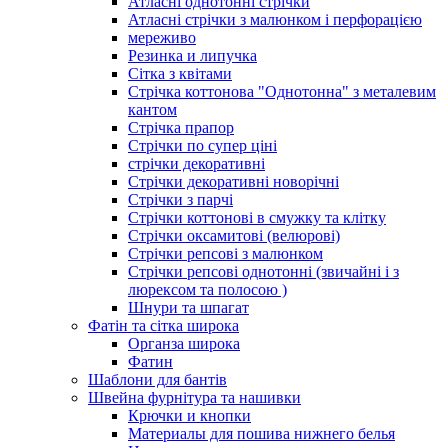
Атласні однотонні стрічки
Атласні стрічки з малюнком і перфорацією
мереживо
Резинка и липучка
Сітка з квітами
Стрічка коттонова "Однотонна" з металевим
кантом
Стрічка прапор
Стрічки по супер ціні
стрічки декоративні
Стрічки декоративні новорічні
Стрічки з парчі
Стрічки коттонові в смужку та клітку
Стрічки оксамитові (велюрові)
Стрічки репсові з малюнком
Стрічки репсові однотонні (звичайні і з
люрексом та полосою )
Шнури та шпагат
Фатін та сітка широка
Органза широка
Фатин
Шаблони для бантів
Швейна фурнітура та нашивки
Крючки и кнопки
Материалы для пошива нижнего белья