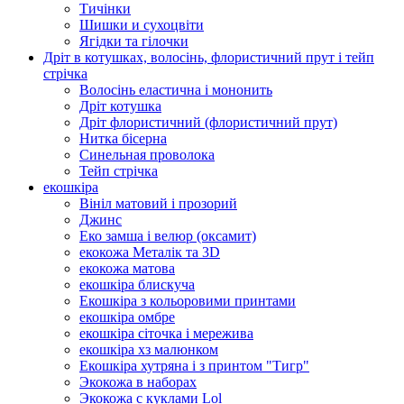
Тичінки
Шишки и сухоцвіти
Ягідки та гілочки
Дріт в котушках, волосінь, флористичний прут і тейп
стрічка
Волосінь еластична і мононить
Дріт котушка
Дріт флористичний (флористичний прут)
Нитка бісерна
Синельная проволока
Тейп стрічка
екошкіра
Вініл матовий і прозорий
Джинс
Еко замша і велюр (оксамит)
екокожа Металік та 3D
екокожа матова
екошкіра блискуча
Екошкіра з кольоровими принтами
екошкіра омбре
екошкіра сіточка і мережива
екошкіра хз малюнком
Екошкіра хутряна і з принтом "Тигр"
Экокожа в наборах
Экокожа с куклами Lol