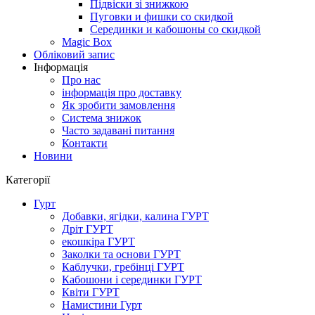
Підвіски зі знижкою
Пуговки и фишки со скидкой
Серединки и кабошоны со скидкой
Magic Box
Обліковий запис
Інформація
Про нас
інформація про доставку
Як зробити замовлення
Система знижок
Часто задавані питання
Контакти
Новини
Категорії
Гурт
Добавки, ягідки, калина ГУРТ
Дріт ГУРТ
екошкіра ГУРТ
Заколки та основи ГУРТ
Каблучки, гребінці ГУРТ
Кабошони і серединки ГУРТ
Квіти ГУРТ
Намистини Гурт