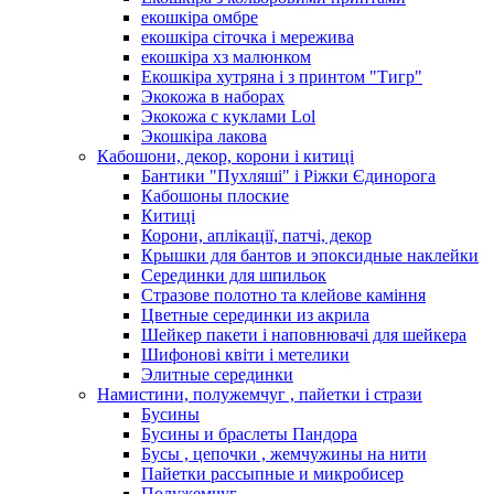
екошкіра омбре
екошкіра сіточка і мережива
екошкіра хз малюнком
Екошкіра хутряна і з принтом "Тигр"
Экокожа в наборах
Экокожа с куклами Lol
Экошкiра лакова
Кабошони, декор, корони і китиці
Бантики "Пухляші" і Ріжки Єдинорога
Кабошоны плоские
Китиці
Корони, аплікації, патчі, декор
Крышки для бантов и эпоксидные наклейки
Серединки для шпильок
Стразове полотно та клейове каміння
Цветные серединки из акрила
Шейкер пакети і наповнювачі для шейкера
Шифонові квіти і метелики
Элитные серединки
Намистини, полужемчуг , пайетки і стрази
Бусины
Бусины и браслеты Пандора
Бусы , цепочки , жемчужины на нити
Пайетки рассыпные и микробисер
Полужемчуг