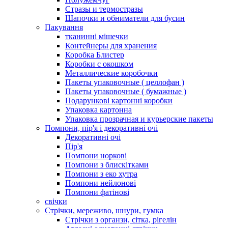
Стразы и термостразы
Шапочки и обниматели для бусин
Пакування
тканинні мішечки
Контейнеры для хранения
Коробка Блистер
Коробки с окошком
Металлические коробочки
Пакеты упаковочные ( целлофан )
Пакеты упаковочные ( бумажные )
Подарункові картонні коробки
Упаковка картонна
Упаковка прозрачная и курьерские пакеты
Помпони, пір'я і декоративні очі
Декоративні очі
Пір'я
Помпони норкові
Помпони з блискітками
Помпони з еко хутра
Помпони нейлонові
Помпони фатінові
свічки
Стрічки, мереживо, шнури, гумка
Стрічки з органзи, сітка, рігелін