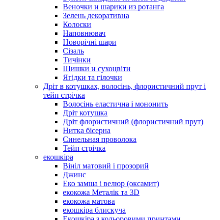
Веночки и шарики из ротанга
Зелень декоративна
Колоски
Наповнювач
Новорічні шари
Сізаль
Тичінки
Шишки и сухоцвіти
Ягідки та гілочки
Дріт в котушках, волосінь, флористичний прут і
тейп стрічка
Волосінь еластична і мононить
Дріт котушка
Дріт флористичний (флористичний прут)
Нитка бісерна
Синельная проволока
Тейп стрічка
екошкіра
Вініл матовий і прозорий
Джинс
Еко замша і велюр (оксамит)
екокожа Металік та 3D
екокожа матова
екошкіра блискуча
Екошкіра з кольоровими принтами