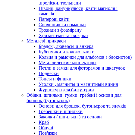
,проліски, тюльпани
Півонії, ранункулюси, квіти магнолії і
камелія
Паперові квіти
Соняшник та ромашки
Троянди з фоамірану
Хризантеми та гвоздіки
Металеві прикраси
Брадсы, люверсы и анкера
Бубенчики и колокольчики
Кольца и рамочки для альбомов ( блокнотов)
Металлические коннекторы
Петли и замки для фоторамок и шкатулок
Подвески
Топсы и фишки
Уголки , магниты и магнитный винил
Фурнитура для бижутерии
Обідки, шпильки, гумки, гребені і основи для
брошок (бутоньєрок)
Основи для брошок, бутоньєрок та значків
Гребешки и шпильки
Заколки ( шпильки ) та основи
Краб
Обручі
Пов'язки