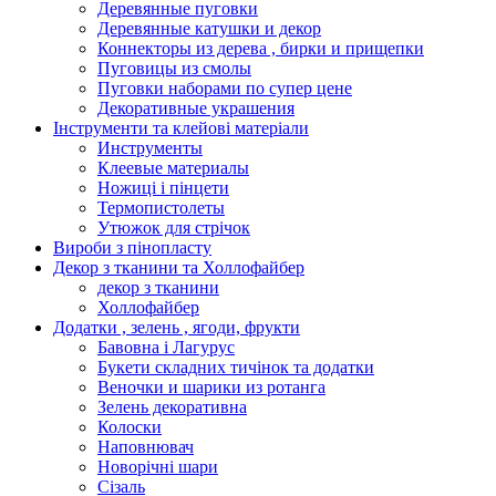
Деревянные пуговки
Деревянные катушки и декор
Коннекторы из дерева , бирки и прищепки
Пуговицы из смолы
Пуговки наборами по супер цене
Декоративные украшения
Інструменти та клейові матеріали
Инструменты
Клеевые материалы
Ножиці і пінцети
Термопистолеты
Утюжок для стрічок
Вироби з пінопласту
Декор з тканини та Холлофайбер
декор з тканини
Холлофайбер
Додатки , зелень , ягоди, фрукти
Бавовна і Лагурус
Букети складних тичінок та додатки
Веночки и шарики из ротанга
Зелень декоративна
Колоски
Наповнювач
Новорічні шари
Сізаль