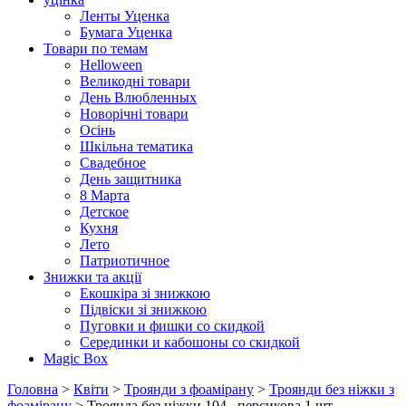
Ленты Уценка
Бумага Уценка
Товари по темам
Helloween
Великодні товари
День Влюбленных
Новорічні товари
Осінь
Шкільна тематика
Свадебное
День защитника
8 Марта
Детское
Кухня
Лето
Патриотичное
Знижки та акції
Екошкіра зі знижкою
Підвіски зі знижкою
Пуговки и фишки со скидкой
Серединки и кабошоны со скидкой
Magic Box
Головна
>
Квіти
>
Троянди з фоамірану
>
Троянди без ніжки з
фоамірану
> Троянда без ніжки 104 , персикова 1 шт