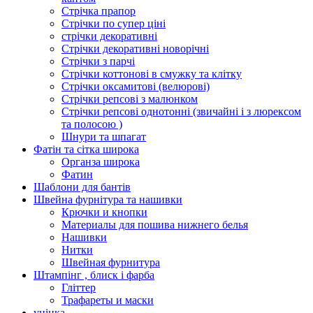
Стрічка прапор
Стрічки по супер ціні
стрічки декоративні
Стрічки декоративні новорічні
Стрічки з парчі
Стрічки коттонові в смужку та клітку
Стрічки оксамитові (велюрові)
Стрічки репсові з малюнком
Стрічки репсові однотонні (звичайні і з люрексом
та полосою )
Шнури та шпагат
Фатін та сітка широка
Органза широка
Фатин
Шаблони для бантів
Швейна фурнітура та нашивки
Крючки и кнопки
Материалы для пошива нижнего белья
Нашивки
Нитки
Швейная фурнитура
Штампінг , блиск і фарба
Гліттер
Трафареты и маски
уцінка