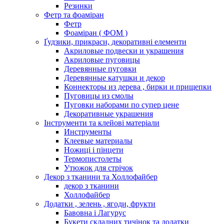
Резинки
Фетр та фоаміран
Фетр
Фоаміран ( ФОМ )
Ґудзики, прикраси, декоративні елементи
Акриловые подвески и украшения
Акриловые пуговицы
Деревянные пуговки
Деревянные катушки и декор
Коннекторы из дерева , бирки и прищепки
Пуговицы из смолы
Пуговки наборами по супер цене
Декоративные украшения
Інструменти та клейові матеріали
Инструменты
Клеевые материалы
Ножиці і пінцети
Термопистолеты
Утюжок для стрічок
Декор з тканини та Холлофайбер
декор з тканини
Холлофайбер
Додатки , зелень , ягоди, фрукти
Бавовна і Лагурус
Букети складних тичінок та додатки