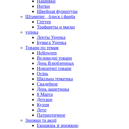
Нашивки
Нитки
Швейная фурнитура
Штампінг , блиск і фарба
Гліттер
Трафареты и маски
уцінка
Ленты Уценка
Бумага Уценка
Товари по темам
Helloween
Великодні товари
День Влюбленных
Новорічні товари
Осінь
Шкільна тематика
Свадебное
День защитника
8 Марта
Детское
Кухня
Лето
Патриотичное
Знижки та акції
Екошкіра зі знижкою