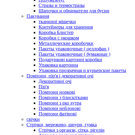
Стразы и термостразы
Шапочки и обниматели для бусин
Пакування
тканинні мішечки
Контейнеры для хранения
Коробка Блистер
Коробки с окошком
Металлические коробочки
Пакеты упаковочные ( целлофан )
Пакеты упаковочные ( бумажные )
Подарункові картонні коробки
Упаковка картонна
Упаковка прозрачная и курьерские пакеты
Помпони, пір'я і декоративні очі
Декоративні очі
Пір'я
Помпони норкові
Помпони з блискітками
Помпони з еко хутра
Помпони нейлонові
Помпони фатінові
свічки
Стрічки, мереживо, шнури, гумка
Стрічки з органзи, сітка, рігелін