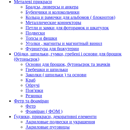
Металеві прикраси
Брадсы, люверсы и анкера
Бубенчики и колокольчики
Кольца и рамочки для альбомов ( блокнотов)
Металлические коннекторы
Петли и замки для фоторамок и шкатулок
Подвески
Топсы и фишки
Уголки , магниты и магнитный винил
Фурнитура для бижутерии
Обідки, шпильки, гумки, гребені і основи для брошок
(бутоньєрок)
Основи для брошок, бутоньєрок та значків
Гребешки и шпильки
Заколки ( шпильки ) та основи
Краб
Обручі
Пов'язки
Резинки
Фетр та фоаміран
Фетр
Фоаміран ( ФОМ )
Ґудзики, прикраси, декоративні елементи
Акриловые подвески и украшения
Акриловые пуговицы