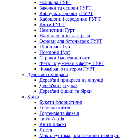
екошкіра ГУРТ
Заколки та основи ГУРТ
Каблучки, гребінці ГУРТ
Кабошони і серединки ГУРТ
Квіти ГУРТ
Намистини Гурт
Напівперлини та стрази
Основи для бутоньєрок ГУРТ
Пінопласт Гурт
Помпони Гурт
Стрічки і мереживо опт
Фетр і кружечки з фетру ГУРТ
Фоаміран з глітером ГУРТ
Дерев'яні прикраси
Дерев'яні прикраси на ліпучці
Дерев'яні фігурки
Дерев'яні фішки та бірки
Квіти
Букети флористичні
Головки квітів
Гортензія та фрезія
квіти Акція
Квіти пласкі
Листя
Маки, еустома , квіти вишні та яблуні