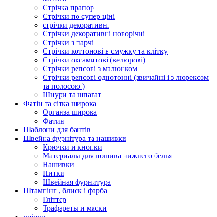
Стрічка прапор
Стрічки по супер ціні
стрічки декоративні
Стрічки декоративні новорічні
Стрічки з парчі
Стрічки коттонові в смужку та клітку
Стрічки оксамитові (велюрові)
Стрічки репсові з малюнком
Стрічки репсові однотонні (звичайні і з люрексом
та полосою )
Шнури та шпагат
Фатін та сітка широка
Органза широка
Фатин
Шаблони для бантів
Швейна фурнітура та нашивки
Крючки и кнопки
Материалы для пошива нижнего белья
Нашивки
Нитки
Швейная фурнитура
Штампінг , блиск і фарба
Гліттер
Трафареты и маски
уцінка