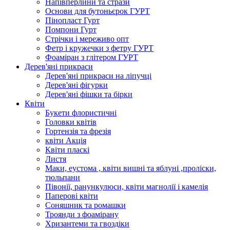
Напівперлини та стрази
Основи для бутоньєрок ГУРТ
Пінопласт Гурт
Помпони Гурт
Стрічки і мереживо опт
Фетр і кружечки з фетру ГУРТ
Фоаміран з глітером ГУРТ
Дерев'яні прикраси
Дерев'яні прикраси на ліпучці
Дерев'яні фігурки
Дерев'яні фішки та бірки
Квіти
Букети флористичні
Головки квітів
Гортензія та фрезія
квіти Акція
Квіти пласкі
Листя
Маки, еустома , квіти вишні та яблуні ,проліски,
тюльпани
Півонії, ранункулюси, квіти магнолії і камелія
Паперові квіти
Соняшник та ромашки
Троянди з фоамірану
Хризантеми та гвоздіки