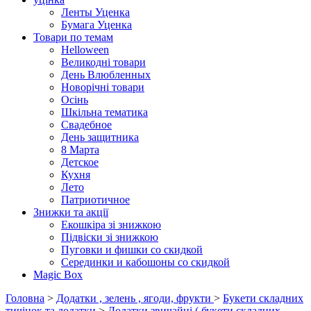
Ленты Уценка
Бумага Уценка
Товари по темам
Helloween
Великодні товари
День Влюбленных
Новорічні товари
Осінь
Шкільна тематика
Свадебное
День защитника
8 Марта
Детское
Кухня
Лето
Патриотичное
Знижки та акції
Екошкіра зі знижкою
Підвіски зі знижкою
Пуговки и фишки со скидкой
Серединки и кабошоны со скидкой
Magic Box
Головна
>
Додатки , зелень , ягоди, фрукти
>
Букети складних
тичінок та додатки
>
Додатки звичайні ( букети складних