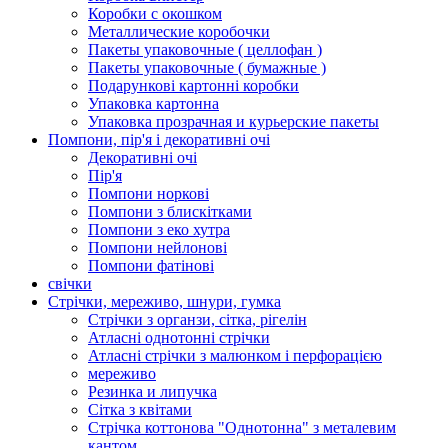
Коробки с окошком
Металлические коробочки
Пакеты упаковочные ( целлофан )
Пакеты упаковочные ( бумажные )
Подарункові картонні коробки
Упаковка картонна
Упаковка прозрачная и курьерские пакеты
Помпони, пір'я і декоративні очі
Декоративні очі
Пір'я
Помпони норкові
Помпони з блискітками
Помпони з еко хутра
Помпони нейлонові
Помпони фатінові
свічки
Стрічки, мереживо, шнури, гумка
Стрічки з органзи, сітка, рігелін
Атласні однотонні стрічки
Атласні стрічки з малюнком і перфорацією
мереживо
Резинка и липучка
Сітка з квітами
Стрічка коттонова "Однотонна" з металевим
кантом