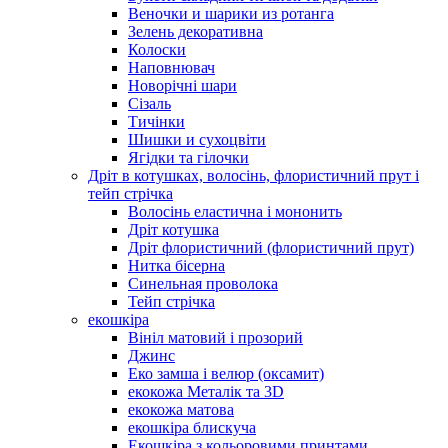
Веночки и шарики из ротанга
Зелень декоративна
Колоски
Наповнювач
Новорічні шари
Сізаль
Тичінки
Шишки и сухоцвіти
Ягідки та гілочки
Дріт в котушках, волосінь, флористичний прут і
тейп стрічка
Волосінь еластична і мононить
Дріт котушка
Дріт флористичний (флористичний прут)
Нитка бісерна
Синельная проволока
Тейп стрічка
екошкіра
Вініл матовий і прозорий
Джинс
Еко замша і велюр (оксамит)
екокожа Металік та 3D
екокожа матова
екошкіра блискуча
Екошкіра з кольоровими принтами