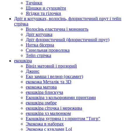
Тичінки
Шишки и сухоцвіти
Ягідки та гілочки
Дріт в котушках, волосінь, флористичний прут і тейп
стрічка
Волосінь еластична і мононить
Дріт котушка
Дріт флористичний (флористичний прут)
Нитка бісерна
Синельная проволока
Тейп стрічка
екошкіра
Вініл матовий і прозорий
Джинс
Еко замша і велюр (оксамит)
екокожа Металік та 3D
екокожа матова
екошкіра блискуча
Екошкіра з кольоровими принтами
екошкіра омбре
екошкіра сіточка і мережива
екошкіра хз малюнком
Екошкіра хутряна і з принтом "Тигр"
Экокожа в наборах
Экокожа с куклами Lol