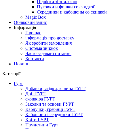
Підвіски зі знижкою
Пуговки и фишки со скидкой
Серединки и кабошоны со скидкой
Magic Box
Обліковий запис
Інформація
Про нас
інформація про доставку
Як зробити замовлення
Система знижок
Часто задавані питання
Контакти
Новини
Категорії
Гурт
Добавки, ягідки, калина ГУРТ
Дріт ГУРТ
екошкіра ГУРТ
Заколки та основи ГУРТ
Каблучки, гребінці ГУРТ
Кабошони і серединки ГУРТ
Квіти ГУРТ
Намистини Гурт