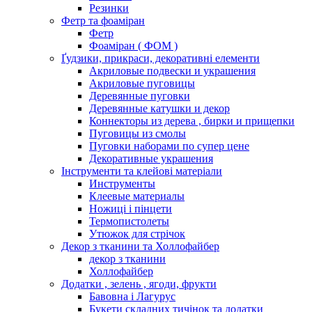
Резинки
Фетр та фоаміран
Фетр
Фоаміран ( ФОМ )
Ґудзики, прикраси, декоративні елементи
Акриловые подвески и украшения
Акриловые пуговицы
Деревянные пуговки
Деревянные катушки и декор
Коннекторы из дерева , бирки и прищепки
Пуговицы из смолы
Пуговки наборами по супер цене
Декоративные украшения
Інструменти та клейові матеріали
Инструменты
Клеевые материалы
Ножиці і пінцети
Термопистолеты
Утюжок для стрічок
Декор з тканини та Холлофайбер
декор з тканини
Холлофайбер
Додатки , зелень , ягоди, фрукти
Бавовна і Лагурус
Букети складних тичінок та додатки