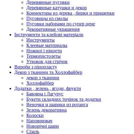
Деревянные пуговки
Деревянные катушки и декор
Коннекторы из дерева , бирки и прищепки
Пуговицы из смолы
Пуговки наборами по супер цене
Декоративные украшения
Інструменти та клейові матеріали
Инструменты
Клеевые материалы
Ножиці і пінцети
Термопистолеты
Утюжок для стрічок
Вироби з пінопласту
Декор з тканини та Холлофайбер
декор з тканини
Холлофайбер
Додатки , зелень , ягоди, фрукти
Бавовна і Лагурус
Букети складних тичінок та додатки
Веночки и шарики из ротанга
Зелень декоративна
Колоски
Наповнювач
Новорічні шари
Сізаль