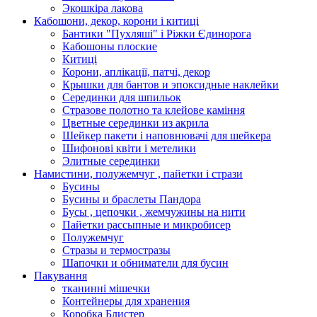
Экошкiра лакова
Кабошони, декор, корони і китиці
Бантики "Пухляші" і Ріжки Єдинорога
Кабошоны плоские
Китиці
Корони, аплікації, патчі, декор
Крышки для бантов и эпоксидные наклейки
Серединки для шпильок
Стразове полотно та клейове каміння
Цветные серединки из акрила
Шейкер пакети і наповнювачі для шейкера
Шифонові квіти і метелики
Элитные серединки
Намистини, полужемчуг , пайетки і стрази
Бусины
Бусины и браслеты Пандора
Бусы , цепочки , жемчужины на нити
Пайетки рассыпные и микробисер
Полужемчуг
Стразы и термостразы
Шапочки и обниматели для бусин
Пакування
тканинні мішечки
Контейнеры для хранения
Коробка Блистер