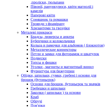
,проліски, тюльпани
Півонії, ранункулюси, квіти магнолії і
камелія
Паперові квіти
Соняшник та ромашки
Троянди з фоамірану
Хризантеми та гвоздіки
Металеві прикраси
Брадсы, люверсы и анкера
Бубенчики и колокольчики
Кольца и рамочки для альбомов ( блокнотов)
Металлические коннекторы
Петли и замки для фоторамок и шкатулок
Подвески
Топсы и фишки
Уголки , магниты и магнитный винил
Фурнитура для бижутерии
Обідки, шпильки, гумки, гребені і основи для
брошок (бутоньєрок)
Основи для брошок, бутоньєрок та значків
Гребешки и шпильки
Заколки ( шпильки ) та основи
Краб
Обручі
Пов'язки