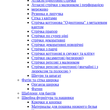
Атласні однотонні стрічки
Атласні стрічки з малюнком і перфорацією
мереживо
Резинка и липучка
Сітка з квітами
Стрічка коттонова "Однотонна" з металевим
кантом
Стрічка прапор
Стрічки по супер ціні
стрічки декоративні
Стрічки декоративні новорічні
Стрічки з парчі
Стрічки коттонові в смужку та клітку
Стрічки оксамитові (велюрові)
Стрічки репсові з малюнком
Стрічки репсові однотонні (звичайні і з
люрексом та полосою )
Шнури та шпагат
Фатін та сітка широка
Органза широка
Фатин
Шаблони для бантів
Швейна фурнітура та нашивки
Крючки и кнопки
Материалы для пошива нижнего белья