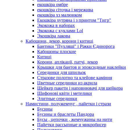
екошкіра омбре
екошкіра сіточка і мережива
екошкіра хз малюнком
Екошкіра хутряна і з принтом "Тигр"
Экокожа в наборах
Экокожа с куклами Lol
Экошкiра лакова
Кабошони, декор, корони і китиці
Бантики "Пухляші" і Ріжки Єдинорога
Кабошоны плоские
Китиці
Корони, аплікації, патчі, декор
Крышки для бантов и эпоксидные наклейки
Серединки для шпильок
Стразове полотно та клейове каміння
Цветные серединки из акрила
Шейкер пакети і наповнювачі для шейкера
Шифонові квіти і метелики
Элитные серединки
Намистини, полужемчуг , пайетки і стрази
Бусины
Бусины и браслеты Пандора
Бусы , цепочки , жемчужины на нити
Пайетки рассыпные и микробисер
Полужемчуг