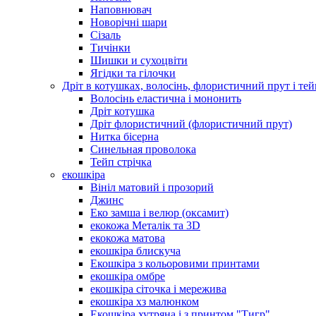
Наповнювач
Новорічні шари
Сізаль
Тичінки
Шишки и сухоцвіти
Ягідки та гілочки
Дріт в котушках, волосінь, флористичний прут і тей
Волосінь еластична і мононить
Дріт котушка
Дріт флористичний (флористичний прут)
Нитка бісерна
Синельная проволока
Тейп стрічка
екошкіра
Вініл матовий і прозорий
Джинс
Еко замша і велюр (оксамит)
екокожа Металік та 3D
екокожа матова
екошкіра блискуча
Екошкіра з кольоровими принтами
екошкіра омбре
екошкіра сіточка і мережива
екошкіра хз малюнком
Екошкіра хутряна і з принтом "Тигр"