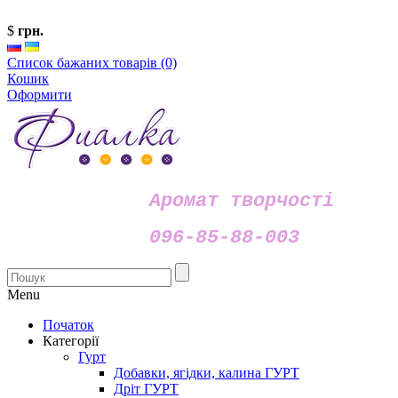
$
грн.
Список бажаних товарів (0)
Кошик
Оформити
Аромат творчості
096-85-88-003
Menu
Початок
Категорії
Гурт
Добавки, ягідки, калина ГУРТ
Дріт ГУРТ