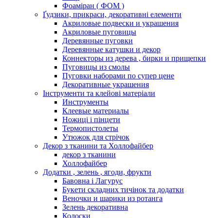
Фоаміран ( ФОМ )
Ґудзики, прикраси, декоративні елементи
Акриловые подвески и украшения
Акриловые пуговицы
Деревянные пуговки
Деревянные катушки и декор
Коннекторы из дерева , бирки и прищепки
Пуговицы из смолы
Пуговки наборами по супер цене
Декоративные украшения
Інструменти та клейові матеріали
Инструменты
Клеевые материалы
Ножиці і пінцети
Термопистолеты
Утюжок для стрічок
Декор з тканини та Холлофайбер
декор з тканини
Холлофайбер
Додатки , зелень , ягоди, фрукти
Бавовна і Лагурус
Букети складних тичінок та додатки
Веночки и шарики из ротанга
Зелень декоративна
Колоски