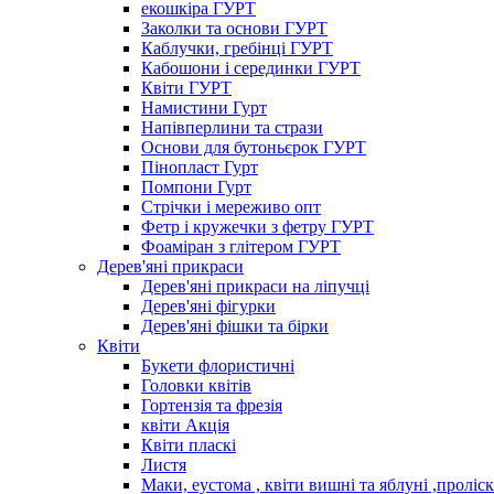
екошкіра ГУРТ
Заколки та основи ГУРТ
Каблучки, гребінці ГУРТ
Кабошони і серединки ГУРТ
Квіти ГУРТ
Намистини Гурт
Напівперлини та стрази
Основи для бутоньєрок ГУРТ
Пінопласт Гурт
Помпони Гурт
Стрічки і мереживо опт
Фетр і кружечки з фетру ГУРТ
Фоаміран з глітером ГУРТ
Дерев'яні прикраси
Дерев'яні прикраси на ліпучці
Дерев'яні фігурки
Дерев'яні фішки та бірки
Квіти
Букети флористичні
Головки квітів
Гортензія та фрезія
квіти Акція
Квіти пласкі
Листя
Маки, еустома , квіти вишні та яблуні ,проліс