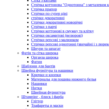
Сітка з квітами
Стрічка коттонова "Однотонна" з металевим 
Стрічка прапор
Стрічки по супер ціні
стрічки декоративні
Стрічки декоративні новорічні
Стрічки з парчі
Стрічки коттонові в смужку та клітку
Стрічки оксамитові (велюрові)
Стрічки репсові з малюнком
Стрічки репсові однотонні (звичайні і з люре
Шнури та шпагат
Фатін та сітка широка
Органза широка
Фатин
Шаблони для бантів
Швейна фурнітура та нашивки
Крючки и кнопки
Материалы для пошива нижнего белья
Нашивки
Нитки
Швейная фурнитура
Штампінг , блиск і фарба
Гліттер
Трафареты и маски