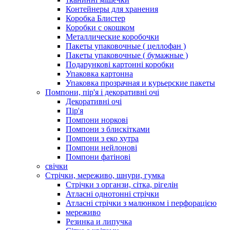
Контейнеры для хранения
Коробка Блистер
Коробки с окошком
Металлические коробочки
Пакеты упаковочные ( целлофан )
Пакеты упаковочные ( бумажные )
Подарункові картонні коробки
Упаковка картонна
Упаковка прозрачная и курьерские пакеты
Помпони, пір'я і декоративні очі
Декоративні очі
Пір'я
Помпони норкові
Помпони з блискітками
Помпони з еко хутра
Помпони нейлонові
Помпони фатінові
свічки
Стрічки, мереживо, шнури, гумка
Стрічки з органзи, сітка, рігелін
Атласні однотонні стрічки
Атласні стрічки з малюнком і перфорацією
мереживо
Резинка и липучка