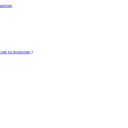
кантом
ксом та полосою )