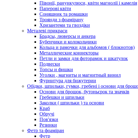
Півонії, ранункулюси, квіти магнолії і камелія
Паперові квіти
Соняшник та ромашки
Троянди з фоамірану
Хризантеми та гвоздіки
Металеві прикраси
Брадсы, люверсы и анкера
Бубенчики и колокольчики
Кольца и рамочки для альбомов ( блокнотов)
Металлические коннекторы
Петли и замки для фоторамок и шкатулок
Подвески
Топсы и фишки
Уголки , магниты и магнитный винил
Фурнитура для бижутерии
Обідки, шпильки, гумки, гребені і основи для брош
Основи для брошок, бутоньєрок та значків
Гребешки и шпильки
Заколки ( шпильки ) та основи
Краб
Обручі
Пов'язки
Резинки
Фетр та фоаміран
Фетр