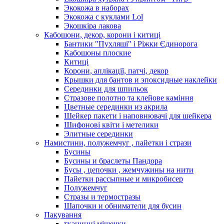
Экокожа в наборах
Экокожа с куклами Lol
Экошкiра лакова
Кабошони, декор, корони і китиці
Бантики "Пухляші" і Ріжки Єдинорога
Кабошоны плоские
Китиці
Корони, аплікації, патчі, декор
Крышки для бантов и эпоксидные наклейки
Серединки для шпильок
Стразове полотно та клейове каміння
Цветные серединки из акрила
Шейкер пакети і наповнювачі для шейкера
Шифонові квіти і метелики
Элитные серединки
Намистини, полужемчуг , пайетки і стрази
Бусины
Бусины и браслеты Пандора
Бусы , цепочки , жемчужины на нити
Пайетки рассыпные и микробисер
Полужемчуг
Стразы и термостразы
Шапочки и обниматели для бусин
Пакування
тканинні мішечки