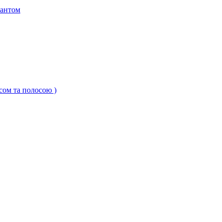
кантом
ксом та полосою )