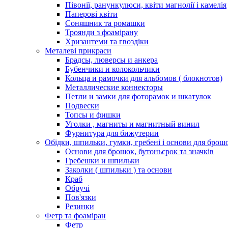
Півонії, ранункулюси, квіти магнолії і камелія
Паперові квіти
Соняшник та ромашки
Троянди з фоамірану
Хризантеми та гвоздіки
Металеві прикраси
Брадсы, люверсы и анкера
Бубенчики и колокольчики
Кольца и рамочки для альбомов ( блокнотов)
Металлические коннекторы
Петли и замки для фоторамок и шкатулок
Подвески
Топсы и фишки
Уголки , магниты и магнитный винил
Фурнитура для бижутерии
Обідки, шпильки, гумки, гребені і основи для брош
Основи для брошок, бутоньєрок та значків
Гребешки и шпильки
Заколки ( шпильки ) та основи
Краб
Обручі
Пов'язки
Резинки
Фетр та фоаміран
Фетр