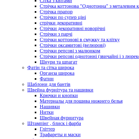
Сітка з квітами
Стрічка коттонова "Однотонна" з металевим 
Стрічка прапор
Стрічки по супер ціні
стрічки декоративні
Стрічки декоративні новорічні
Стрічки з парчі
Стрічки коттонові в смужку та клітку
Стрічки оксамитові (велюрові)
Стрічки репсові з малюнком
Стрічки репсові однотонні (звичайні і з люре
Шнури та шпагат
Фатін та сітка широка
Органза широка
Фатин
Шаблони для бантів
Швейна фурнітура та нашивки
Крючки и кнопки
Материалы для пошива нижнего белья
Нашивки
Нитки
Швейная фурнитура
Штампінг , блиск і фарба
Гліттер
Трафареты и маски