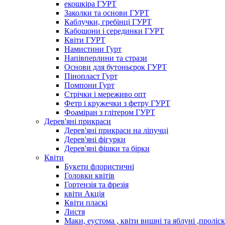
екошкіра ГУРТ
Заколки та основи ГУРТ
Каблучки, гребінці ГУРТ
Кабошони і серединки ГУРТ
Квіти ГУРТ
Намистини Гурт
Напівперлини та стрази
Основи для бутоньєрок ГУРТ
Пінопласт Гурт
Помпони Гурт
Стрічки і мереживо опт
Фетр і кружечки з фетру ГУРТ
Фоаміран з глітером ГУРТ
Дерев'яні прикраси
Дерев'яні прикраси на ліпучці
Дерев'яні фігурки
Дерев'яні фішки та бірки
Квіти
Букети флористичні
Головки квітів
Гортензія та фрезія
квіти Акція
Квіти пласкі
Листя
Маки, еустома , квіти вишні та яблуні ,проліс