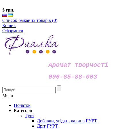
$
грн.
Список бажаних товарів (0)
Кошик
Оформити
Аромат творчості
096-85-88-003
Menu
Початок
Категорії
Гурт
Добавки, ягідки, калина ГУРТ
Дріт ГУРТ