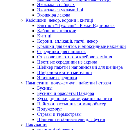
Экокожа в наборах
Экокожа с куклами Lol
Экошкiра лакова
Кабошони, декор, корони і китиці
Бантики "Пухляші" і Ріжки Єдинорога
Кабошоны плоские
Китиці
Корони, аплікації, патчі, декор
Крышки для бантов и эпоксидные наклейки
Серединки для шпильок
Стразове полотно та клейове каміння
Цветные серединки из акрила
Шейкер пакети і наповнювачі для шейкера
Шифонові квіти і метелики
Элитные серединки
Намистини, полужемчуг , пайетки і стрази
Бусины
Бусины и браслеты Пандора
Бусы , цепочки , жемчужины на нити
Пайетки рассыпные и микробисер
Полужемчуг
Стразы и термостразы
Шапочки и обниматели для бусин
Пакування
тканинні мішечки