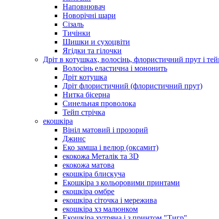
Наповнювач
Новорічні шари
Сізаль
Тичінки
Шишки и сухоцвіти
Ягідки та гілочки
Дріт в котушках, волосінь, флористичний прут і тей
Волосінь еластична і мононить
Дріт котушка
Дріт флористичний (флористичний прут)
Нитка бісерна
Синельная проволока
Тейп стрічка
екошкіра
Вініл матовий і прозорий
Джинс
Еко замша і велюр (оксамит)
екокожа Металік та 3D
екокожа матова
екошкіра блискуча
Екошкіра з кольоровими принтами
екошкіра омбре
екошкіра сіточка і мережива
екошкіра хз малюнком
Екошкіра хутряна і з принтом "Тигр"