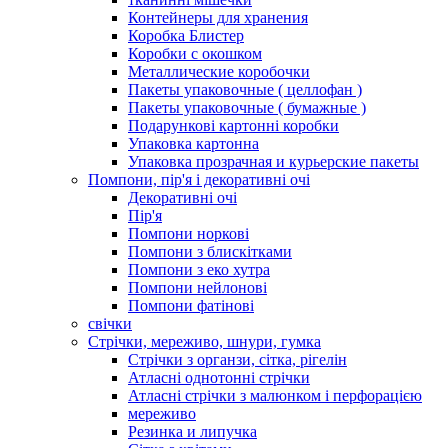
Контейнеры для хранения
Коробка Блистер
Коробки с окошком
Металлические коробочки
Пакеты упаковочные ( целлофан )
Пакеты упаковочные ( бумажные )
Подарункові картонні коробки
Упаковка картонна
Упаковка прозрачная и курьерские пакеты
Помпони, пір'я і декоративні очі
Декоративні очі
Пір'я
Помпони норкові
Помпони з блискітками
Помпони з еко хутра
Помпони нейлонові
Помпони фатінові
свічки
Стрічки, мереживо, шнури, гумка
Стрічки з органзи, сітка, рігелін
Атласні однотонні стрічки
Атласні стрічки з малюнком і перфорацією
мереживо
Резинка и липучка