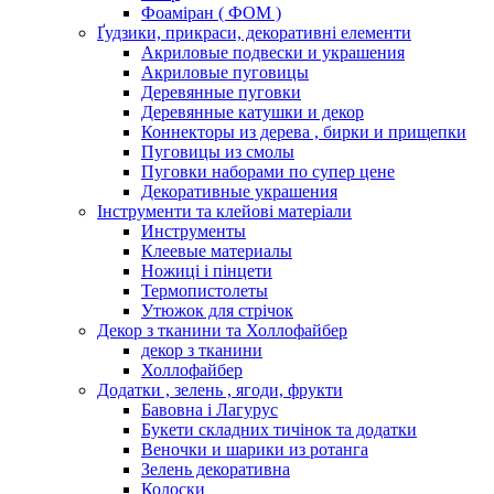
Фоаміран ( ФОМ )
Ґудзики, прикраси, декоративні елементи
Акриловые подвески и украшения
Акриловые пуговицы
Деревянные пуговки
Деревянные катушки и декор
Коннекторы из дерева , бирки и прищепки
Пуговицы из смолы
Пуговки наборами по супер цене
Декоративные украшения
Інструменти та клейові матеріали
Инструменты
Клеевые материалы
Ножиці і пінцети
Термопистолеты
Утюжок для стрічок
Декор з тканини та Холлофайбер
декор з тканини
Холлофайбер
Додатки , зелень , ягоди, фрукти
Бавовна і Лагурус
Букети складних тичінок та додатки
Веночки и шарики из ротанга
Зелень декоративна
Колоски