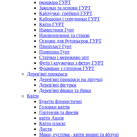
екошкіра ГУРТ
Заколки та основи ГУРТ
Каблучки, гребінці ГУРТ
Кабошони і серединки ГУРТ
Квіти ГУРТ
Намистини Гурт
Напівперлини та стрази
Основи для бутоньєрок ГУРТ
Пінопласт Гурт
Помпони Гурт
Стрічки і мереживо опт
Фетр і кружечки з фетру ГУРТ
Фоаміран з глітером ГУРТ
Дерев'яні прикраси
Дерев'яні прикраси на ліпучці
Дерев'яні фігурки
Дерев'яні фішки та бірки
Квіти
Букети флористичні
Головки квітів
Гортензія та фрезія
квіти Акція
Квіти пласкі
Листя
Маки, еустома , квіти вишні та яблуні