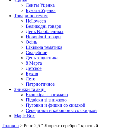
Ленты Уценка
Бумага Уценка
Товари по темам
Helloween
Великодні товари
День Влюбленных
Новорічні товари
Осінь
Шкільна тематика
Свадебное
День защитника
8 Марта
Детское
Кухня
Лето
Патриотичное
Знижки та акції
Екошкіра зі знижкою
Підвіски зі знижкою
Пуговки и фишки со скидкой
Серединки и кабошоны со скидкой
Magic Box
Головна
> Репс 2,5 " Люрекс серебро " красный