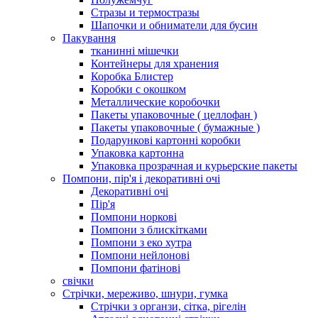
Стразы и термостразы
Шапочки и обниматели для бусин
Пакування
тканинні мішечки
Контейнеры для хранения
Коробка Блистер
Коробки с окошком
Металлические коробочки
Пакеты упаковочные ( целлофан )
Пакеты упаковочные ( бумажные )
Подарункові картонні коробки
Упаковка картонна
Упаковка прозрачная и курьерские пакеты
Помпони, пір'я і декоративні очі
Декоративні очі
Пір'я
Помпони норкові
Помпони з блискітками
Помпони з еко хутра
Помпони нейлонові
Помпони фатінові
свічки
Стрічки, мереживо, шнури, гумка
Стрічки з органзи, сітка, рігелін