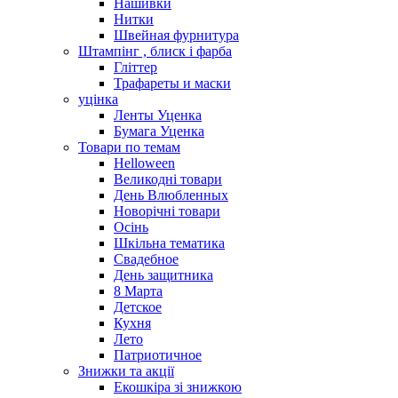
Нашивки
Нитки
Швейная фурнитура
Штампінг , блиск і фарба
Гліттер
Трафареты и маски
уцінка
Ленты Уценка
Бумага Уценка
Товари по темам
Helloween
Великодні товари
День Влюбленных
Новорічні товари
Осінь
Шкільна тематика
Свадебное
День защитника
8 Марта
Детское
Кухня
Лето
Патриотичное
Знижки та акції
Екошкіра зі знижкою