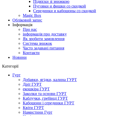
Підвіски зі знижкою
Пуговки и фишки со скидкой
Серединки и кабошоны со скидкой
Magic Box
Обліковий запис
Інформація
Про нас
інформація про доставку
Як зробити замовлення
Система знижок
Часто задавані питання
Контакти
Новини
Категорії
Гурт
Добавки, ягідки, калина ГУРТ
Дріт ГУРТ
екошкіра ГУРТ
Заколки та основи ГУРТ
Каблучки, гребінці ГУРТ
Кабошони і серединки ГУРТ
Квіти ГУРТ
Намистини Гурт