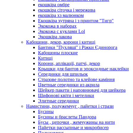
екошкіра омбре
екошкіра сіточка і мережива
екошкіра хз малюнком
Екошкіра хутряна і з принтом "Тигр"
Экокожа в наборах
Экокожа с куклами Lol
Экошкiра лакова
Кабошони, декор, корони і китиці
Бантики "Пухляші" і Ріжки Єдинорога
Кабошоны плоские
Китиці
Корони, аплікації, патчі, декор
Крышки для бантов и эпоксидные наклейки
Серединки для шпильок
Стразове полотно та клейове каміння
Цветные серединки из акрила
Шейкер пакети і наповнювачі для шейкера
Шифонові квіти і метелики
Элитные серединки
Намистини, полужемчуг , пайетки і стрази
Бусины
Бусины и браслеты Пандора
Бусы , цепочки , жемчужины на нити
Пайетки рассыпные и микробисер
Полужемчуг