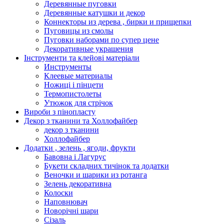
Деревянные пуговки
Деревянные катушки и декор
Коннекторы из дерева , бирки и прищепки
Пуговицы из смолы
Пуговки наборами по супер цене
Декоративные украшения
Інструменти та клейові матеріали
Инструменты
Клеевые материалы
Ножиці і пінцети
Термопистолеты
Утюжок для стрічок
Вироби з пінопласту
Декор з тканини та Холлофайбер
декор з тканини
Холлофайбер
Додатки , зелень , ягоди, фрукти
Бавовна і Лагурус
Букети складних тичінок та додатки
Веночки и шарики из ротанга
Зелень декоративна
Колоски
Наповнювач
Новорічні шари
Сізаль