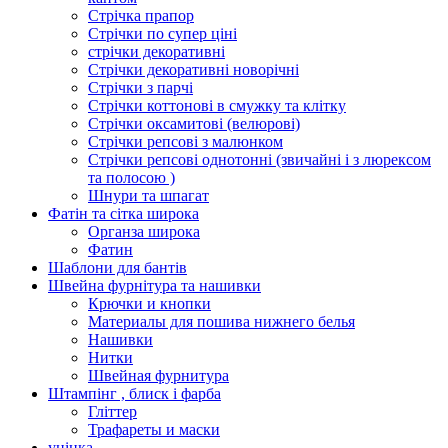
Стрічка прапор
Стрічки по супер ціні
стрічки декоративні
Стрічки декоративні новорічні
Стрічки з парчі
Стрічки коттонові в смужку та клітку
Стрічки оксамитові (велюрові)
Стрічки репсові з малюнком
Стрічки репсові однотонні (звичайні і з люрексом
та полосою )
Шнури та шпагат
Фатін та сітка широка
Органза широка
Фатин
Шаблони для бантів
Швейна фурнітура та нашивки
Крючки и кнопки
Материалы для пошива нижнего белья
Нашивки
Нитки
Швейная фурнитура
Штампінг , блиск і фарба
Гліттер
Трафареты и маски
уцінка