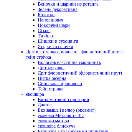
Веночки и шарики из ротанга
Зелень декоративна
Колоски
Наповнювач
Новорічні шари
Сізаль
Тичінки
Шишки и сухоцвіти
Ягідки та гілочки
Дріт в котушках, волосінь, флористичний прут і
тейп стрічка
Волосінь еластична і мононить
Дріт котушка
Дріт флористичний (флористичний прут)
Нитка бісерна
Синельная проволока
Тейп стрічка
екошкіра
Вініл матовий і прозорий
Джинс
Еко замша і велюр (оксамит)
екокожа Металік та 3D
екокожа матова
екошкіра блискуча
Екошкіра з кольоровими принтами