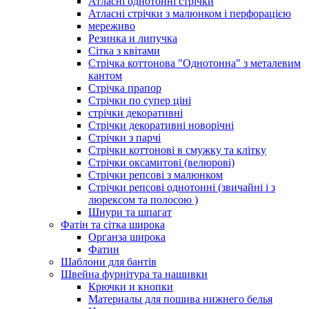
Атласні однотонні стрічки
Атласні стрічки з малюнком і перфорацією
мереживо
Резинка и липучка
Сітка з квітами
Стрічка коттонова "Однотонна" з металевим
кантом
Стрічка прапор
Стрічки по супер ціні
стрічки декоративні
Стрічки декоративні новорічні
Стрічки з парчі
Стрічки коттонові в смужку та клітку
Стрічки оксамитові (велюрові)
Стрічки репсові з малюнком
Стрічки репсові однотонні (звичайні і з
люрексом та полосою )
Шнури та шпагат
Фатін та сітка широка
Органза широка
Фатин
Шаблони для бантів
Швейна фурнітура та нашивки
Крючки и кнопки
Материалы для пошива нижнего белья