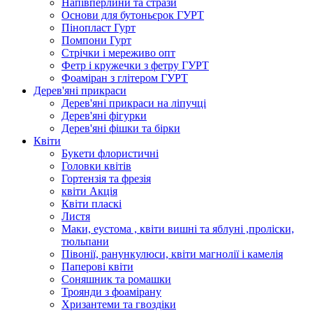
Напівперлини та стрази
Основи для бутоньєрок ГУРТ
Пінопласт Гурт
Помпони Гурт
Стрічки і мереживо опт
Фетр і кружечки з фетру ГУРТ
Фоаміран з глітером ГУРТ
Дерев'яні прикраси
Дерев'яні прикраси на ліпучці
Дерев'яні фігурки
Дерев'яні фішки та бірки
Квіти
Букети флористичні
Головки квітів
Гортензія та фрезія
квіти Акція
Квіти пласкі
Листя
Маки, еустома , квіти вишні та яблуні ,проліски,
тюльпани
Півонії, ранункулюси, квіти магнолії і камелія
Паперові квіти
Соняшник та ромашки
Троянди з фоамірану
Хризантеми та гвоздіки