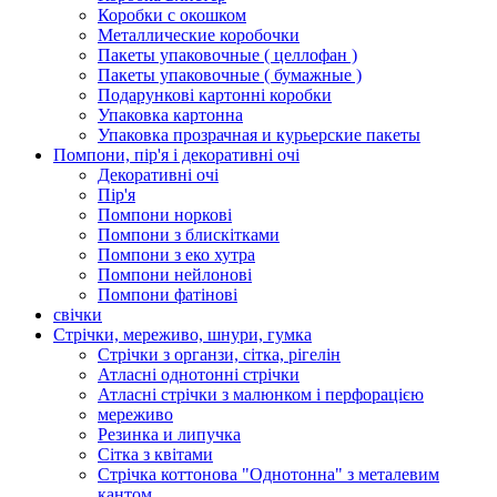
Коробки с окошком
Металлические коробочки
Пакеты упаковочные ( целлофан )
Пакеты упаковочные ( бумажные )
Подарункові картонні коробки
Упаковка картонна
Упаковка прозрачная и курьерские пакеты
Помпони, пір'я і декоративні очі
Декоративні очі
Пір'я
Помпони норкові
Помпони з блискітками
Помпони з еко хутра
Помпони нейлонові
Помпони фатінові
свічки
Стрічки, мереживо, шнури, гумка
Стрічки з органзи, сітка, рігелін
Атласні однотонні стрічки
Атласні стрічки з малюнком і перфорацією
мереживо
Резинка и липучка
Сітка з квітами
Стрічка коттонова "Однотонна" з металевим
кантом