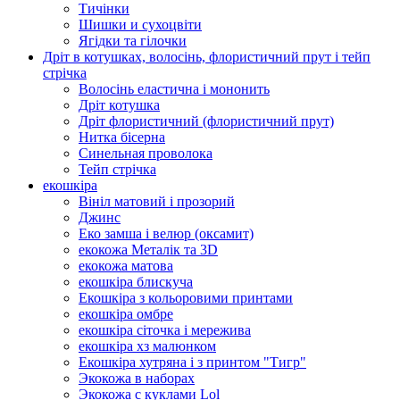
Тичінки
Шишки и сухоцвіти
Ягідки та гілочки
Дріт в котушках, волосінь, флористичний прут і тейп
стрічка
Волосінь еластична і мононить
Дріт котушка
Дріт флористичний (флористичний прут)
Нитка бісерна
Синельная проволока
Тейп стрічка
екошкіра
Вініл матовий і прозорий
Джинс
Еко замша і велюр (оксамит)
екокожа Металік та 3D
екокожа матова
екошкіра блискуча
Екошкіра з кольоровими принтами
екошкіра омбре
екошкіра сіточка і мережива
екошкіра хз малюнком
Екошкіра хутряна і з принтом "Тигр"
Экокожа в наборах
Экокожа с куклами Lol