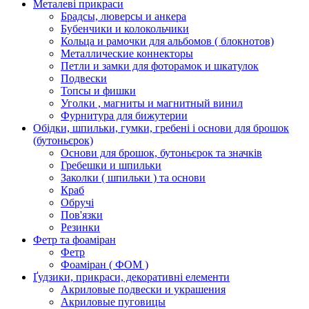
Металеві прикраси
Брадсы, люверсы и анкера
Бубенчики и колокольчики
Кольца и рамочки для альбомов ( блокнотов)
Металлические коннекторы
Петли и замки для фоторамок и шкатулок
Подвески
Топсы и фишки
Уголки , магниты и магнитный винил
Фурнитура для бижутерии
Обідки, шпильки, гумки, гребені і основи для брошок
(бутоньєрок)
Основи для брошок, бутоньєрок та значків
Гребешки и шпильки
Заколки ( шпильки ) та основи
Краб
Обручі
Пов'язки
Резинки
Фетр та фоаміран
Фетр
Фоаміран ( ФОМ )
Ґудзики, прикраси, декоративні елементи
Акриловые подвески и украшения
Акриловые пуговицы