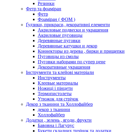
Резинки
Фетр та фоаміран
Фетр
Фоаміран ( ФОМ )
Ґудзики, прикраси, декоративні елементи
Акриловые подвески и украшения
Акриловые пуговицы
Деревянные пуговки
Деревянные катушки и декор
Коннекторы из дерева , бирки и прищепки
Пуговицы из смолы
Пуговки наборами по супер цене
Декоративные украшения
Інструменти та клейові матеріали
Инструменты
Клеевые материалы
Ножиці і пінцети
Термопистолеты
Утюжок для стрічок
Декор з тканини та Холлофайбер
декор з тканини
Холлофайбер
Додатки , зелень , ягоди, фрукти
Бавовна і Лагурус
Букети складних тичінок та додатки