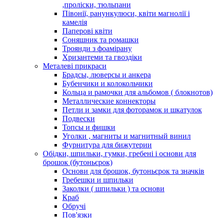
,проліски, тюльпани
Півонії, ранункулюси, квіти магнолії і
камелія
Паперові квіти
Соняшник та ромашки
Троянди з фоамірану
Хризантеми та гвоздіки
Металеві прикраси
Брадсы, люверсы и анкера
Бубенчики и колокольчики
Кольца и рамочки для альбомов ( блокнотов)
Металлические коннекторы
Петли и замки для фоторамок и шкатулок
Подвески
Топсы и фишки
Уголки , магниты и магнитный винил
Фурнитура для бижутерии
Обідки, шпильки, гумки, гребені і основи для
брошок (бутоньєрок)
Основи для брошок, бутоньєрок та значків
Гребешки и шпильки
Заколки ( шпильки ) та основи
Краб
Обручі
Пов'язки