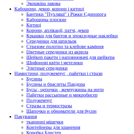
Экошкiра лакова
Кабошони, декор, корони і китиці
Бантики "Пухляші" і Ріжки Єдинорога
Кабошоны плоские
Китиці
Корони, аплікації, патчі, декор
Крышки для бантов и эпоксидные наклейки
Серединки для шпильок
Стразове полотно та клейове каміння
Цветные серединки из акрила
Шейкер пакети і наповнювачі для шейкера
Шифонові квіти і метелики
Элитные серединки
Намистини, полужемчуг , пайетки і стрази
Бусины
Бусины и браслеты Пандора
Бусы , цепочки , жемчужины на нити
Пайетки рассыпные и микробисер
Полужемчуг
Стразы и термостразы
Шапочки и обниматели для бусин
Пакування
тканинні мішечки
Контейнеры для хранения
Коробка Блистер