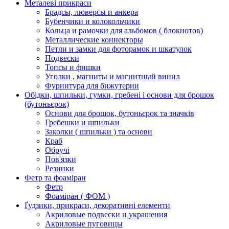
Металеві прикраси
Брадсы, люверсы и анкера
Бубенчики и колокольчики
Кольца и рамочки для альбомов ( блокнотов)
Металлические коннекторы
Петли и замки для фоторамок и шкатулок
Подвески
Топсы и фишки
Уголки , магниты и магнитный винил
Фурнитура для бижутерии
Обідки, шпильки, гумки, гребені і основи для брошок
(бутоньєрок)
Основи для брошок, бутоньєрок та значків
Гребешки и шпильки
Заколки ( шпильки ) та основи
Краб
Обручі
Пов'язки
Резинки
Фетр та фоаміран
Фетр
Фоаміран ( ФОМ )
Ґудзики, прикраси, декоративні елементи
Акриловые подвески и украшения
Акриловые пуговицы