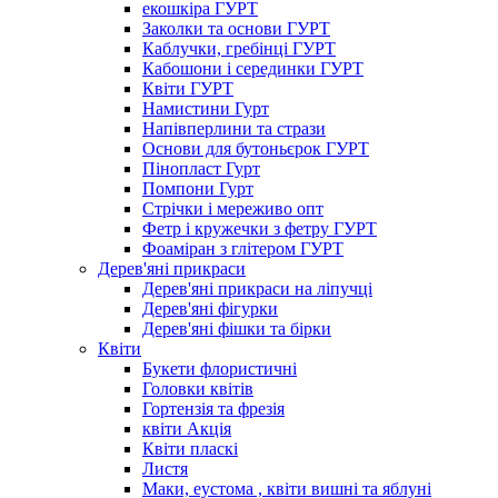
екошкіра ГУРТ
Заколки та основи ГУРТ
Каблучки, гребінці ГУРТ
Кабошони і серединки ГУРТ
Квіти ГУРТ
Намистини Гурт
Напівперлини та стрази
Основи для бутоньєрок ГУРТ
Пінопласт Гурт
Помпони Гурт
Стрічки і мереживо опт
Фетр і кружечки з фетру ГУРТ
Фоаміран з глітером ГУРТ
Дерев'яні прикраси
Дерев'яні прикраси на ліпучці
Дерев'яні фігурки
Дерев'яні фішки та бірки
Квіти
Букети флористичні
Головки квітів
Гортензія та фрезія
квіти Акція
Квіти пласкі
Листя
Маки, еустома , квіти вишні та яблуні