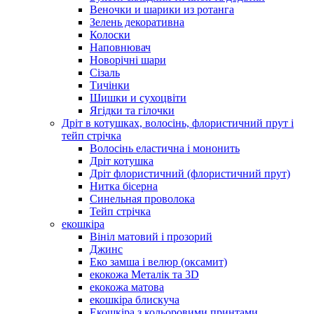
Веночки и шарики из ротанга
Зелень декоративна
Колоски
Наповнювач
Новорічні шари
Сізаль
Тичінки
Шишки и сухоцвіти
Ягідки та гілочки
Дріт в котушках, волосінь, флористичний прут і
тейп стрічка
Волосінь еластична і мононить
Дріт котушка
Дріт флористичний (флористичний прут)
Нитка бісерна
Синельная проволока
Тейп стрічка
екошкіра
Вініл матовий і прозорий
Джинс
Еко замша і велюр (оксамит)
екокожа Металік та 3D
екокожа матова
екошкіра блискуча
Екошкіра з кольоровими принтами