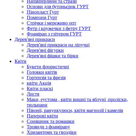
Напівперлини та стрази
Основи для бутоньєрок ГУРТ
Пінопласт Гурт
Помпони Гурт
Стрічки і мереживо опт
Фетр і кружечки з фетру ГУРТ
Фоаміран з глітером ГУРТ
Дерев'яні прикраси
Дерев'яні прикраси на ліпучці
Дерев'яні фігурки
Дерев'яні фішки та бірки
Квіти
Букети флористичні
Головки квітів
Гортензія та фрезія
квіти Акція
Квіти пласкі
Листя
Маки, еустома , квіти вишні та яблуні ,проліски,
тюльпани
Півонії, ранункулюси, квіти магнолії і камелія
Паперові квіти
Соняшник та ромашки
Троянди з фоамірану
Хризантеми та гвоздіки