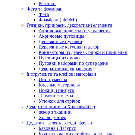
Резинки
Фетр та фоаміран
Фетр
Фоаміран ( ФОМ )
Ґудзики, прикраси, декоративні елементи
Акриловые подвески и украшения
Акриловые пуговицы
Деревянные пуговки
Деревянные катушки и декор
Коннекторы из дерева , бирки и прищепки
Пуговицы из смолы
Пуговки наборами по супер цене
Декоративные украшения
Інструменти та клейові матеріали
Инструменты
Клеевые материалы
Ножиці і пінцети
Термопистолеты
Утюжок для стрічок
Декор з тканини та Холлофайбер
декор з тканини
Холлофайбер
Додатки , зелень , ягоди, фрукти
Бавовна і Лагурус
Букети складних тичінок та додатки