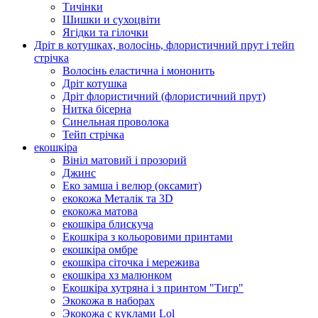
Тичінки
Шишки и сухоцвіти
Ягідки та гілочки
Дріт в котушках, волосінь, флористичний прут і тейп
стрічка
Волосінь еластична і мононить
Дріт котушка
Дріт флористичний (флористичний прут)
Нитка бісерна
Синельная проволока
Тейп стрічка
екошкіра
Вініл матовий і прозорий
Джинс
Еко замша і велюр (оксамит)
екокожа Металік та 3D
екокожа матова
екошкіра блискуча
Екошкіра з кольоровими принтами
екошкіра омбре
екошкіра сіточка і мережива
екошкіра хз малюнком
Екошкіра хутряна і з принтом "Тигр"
Экокожа в наборах
Экокожа с куклами Lol