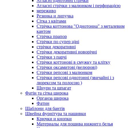
Атласні однотонні стрічки
Атласні стрічки з малюнком і перфорацією
мереживо
Резинка и липучка
Сітка з квітами
Стрічка коттонова "Однотонна" з металевим
кантом
Стрічка прапор
Стрічки по супер ціні
стрічки декоративні
Стрічки декоративні новорічні
Стрічки з парчі
Стрічки коттонові в смужку та клітку
Стрічки оксамитові (велюрові)
Стрічки репсові з малюнком
Стрічки репсові однотонні (звичайні і з
люрексом та полосою )
Шнури та шпагат
Фатін та сітка широка
Органза широка
Фатин
Шаблони для бантів
Швейна фурнітура та нашивки
Крючки и кнопки
Материалы для пошива нижнего белья