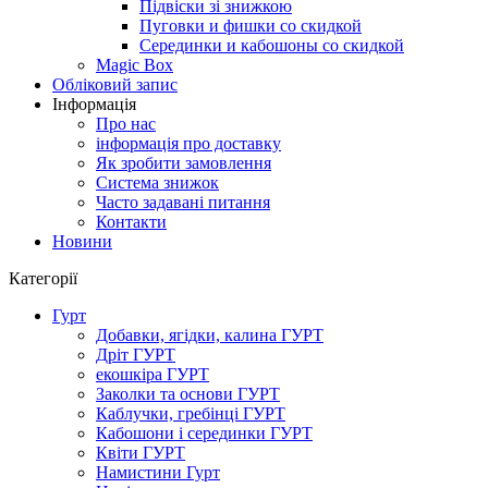
Підвіски зі знижкою
Пуговки и фишки со скидкой
Серединки и кабошоны со скидкой
Magic Box
Обліковий запис
Інформація
Про нас
інформація про доставку
Як зробити замовлення
Система знижок
Часто задавані питання
Контакти
Новини
Категорії
Гурт
Добавки, ягідки, калина ГУРТ
Дріт ГУРТ
екошкіра ГУРТ
Заколки та основи ГУРТ
Каблучки, гребінці ГУРТ
Кабошони і серединки ГУРТ
Квіти ГУРТ
Намистини Гурт