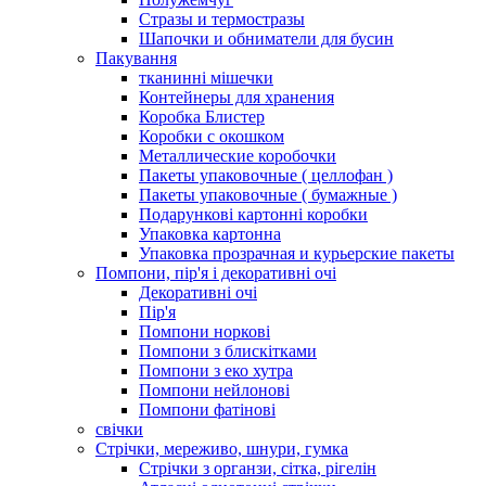
Стразы и термостразы
Шапочки и обниматели для бусин
Пакування
тканинні мішечки
Контейнеры для хранения
Коробка Блистер
Коробки с окошком
Металлические коробочки
Пакеты упаковочные ( целлофан )
Пакеты упаковочные ( бумажные )
Подарункові картонні коробки
Упаковка картонна
Упаковка прозрачная и курьерские пакеты
Помпони, пір'я і декоративні очі
Декоративні очі
Пір'я
Помпони норкові
Помпони з блискітками
Помпони з еко хутра
Помпони нейлонові
Помпони фатінові
свічки
Стрічки, мереживо, шнури, гумка
Стрічки з органзи, сітка, рігелін