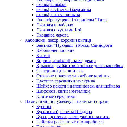
екошкіра омбре
екошкіра сіточка і мережива
екошкіра хз малюнком
Екошкіра хутряна і з принтом "Тигр"
Экокожа в наборах
Экокожа с куклами Lol
Экошкiра лакова
Кабошони, декор, корони і китиці
Бантики "Пухляші" і Ріжки Єдинорога
Кабошоны плоские
Китиці
Корони, аплікації, патчі, декор
Крышки для бантов и эпоксидные наклейки
Серединки для шпильок
Стразове полотно та клейове каміння
Цветные серединки из акрила
Шейкер пакети і наповнювачі для шейкера
Шифонові квіти і метелики
Элитные серединки
Намистини, полужемчуг , пайетки і стрази
Бусины
Бусины и браслеты Пандора
Бусы , цепочки , жемчужины на нити
Пайетки рассыпные и микробисер
Полужемчуг