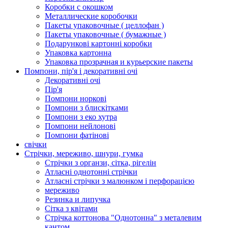
Коробки с окошком
Металлические коробочки
Пакеты упаковочные ( целлофан )
Пакеты упаковочные ( бумажные )
Подарункові картонні коробки
Упаковка картонна
Упаковка прозрачная и курьерские пакеты
Помпони, пір'я і декоративні очі
Декоративні очі
Пір'я
Помпони норкові
Помпони з блискітками
Помпони з еко хутра
Помпони нейлонові
Помпони фатінові
свічки
Стрічки, мереживо, шнури, гумка
Стрічки з органзи, сітка, рігелін
Атласні однотонні стрічки
Атласні стрічки з малюнком і перфорацією
мереживо
Резинка и липучка
Сітка з квітами
Стрічка коттонова "Однотонна" з металевим
кантом