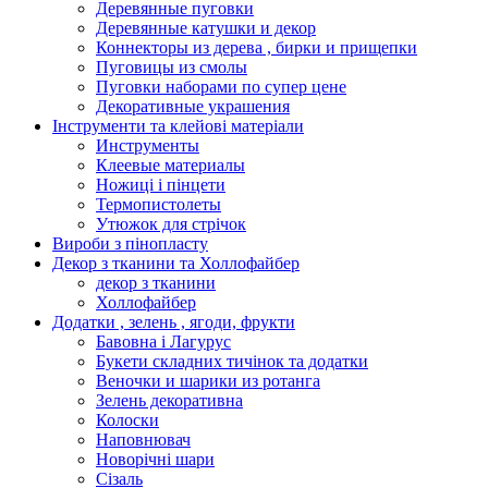
Деревянные пуговки
Деревянные катушки и декор
Коннекторы из дерева , бирки и прищепки
Пуговицы из смолы
Пуговки наборами по супер цене
Декоративные украшения
Інструменти та клейові матеріали
Инструменты
Клеевые материалы
Ножиці і пінцети
Термопистолеты
Утюжок для стрічок
Вироби з пінопласту
Декор з тканини та Холлофайбер
декор з тканини
Холлофайбер
Додатки , зелень , ягоди, фрукти
Бавовна і Лагурус
Букети складних тичінок та додатки
Веночки и шарики из ротанга
Зелень декоративна
Колоски
Наповнювач
Новорічні шари
Сізаль