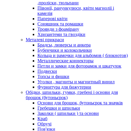
,проліски, тюльпани
Півонії, ранункулюси, квіти магнолії і
камелія
Паперові квіти
Соняшник та ромашки
Троянди з фоамірану
Хризантеми та гвоздіки
Металеві прикраси
Брадсы, люверсы и анкера
Бубенчики и колокольчики
Кольца и рамочки для альбомов ( блокнотов)
Металлические коннекторы
Петли и замки для фоторамок и шкатулок
Подвески
Топсы и фишки
Уголки , магниты и магнитный винил
Фурнитура для бижутерии
Обідки, шпильки, гумки, гребені і основи для
брошок (бутоньєрок)
Основи для брошок, бутоньєрок та значків
Гребешки и шпильки
Заколки ( шпильки ) та основи
Краб
Обручі
Пов'язки