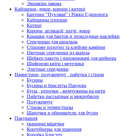
Экошкiра лакова
Кабошони, декор, корони і китиці
Бантики "Пухляші" і Ріжки Єдинорога
Кабошоны плоские
Китиці
Корони, аплікації, патчі, декор
Крышки для бантов и эпоксидные наклейки
Серединки для шпильок
Стразове полотно та клейове каміння
Цветные серединки из акрила
Шейкер пакети і наповнювачі для шейкера
Шифонові квіти і метелики
Элитные серединки
Намистини, полужемчуг , пайетки і стрази
Бусины
Бусины и браслеты Пандора
Бусы , цепочки , жемчужины на нити
Пайетки рассыпные и микробисер
Полужемчуг
Стразы и термостразы
Шапочки и обниматели для бусин
Пакування
тканинні мішечки
Контейнеры для хранения
Коробка Блистер