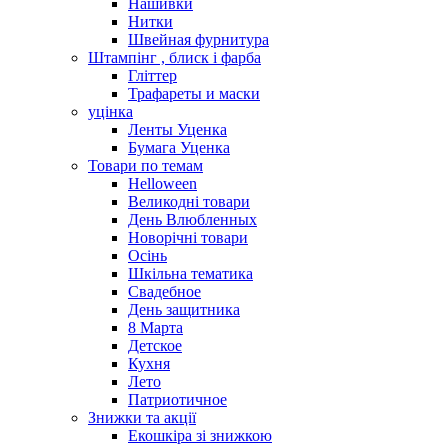
Нашивки
Нитки
Швейная фурнитура
Штампінг , блиск і фарба
Гліттер
Трафареты и маски
уцінка
Ленты Уценка
Бумага Уценка
Товари по темам
Helloween
Великодні товари
День Влюбленных
Новорічні товари
Осінь
Шкільна тематика
Свадебное
День защитника
8 Марта
Детское
Кухня
Лето
Патриотичное
Знижки та акції
Екошкіра зі знижкою