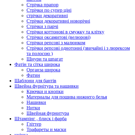
Стрічка прапор
Стрічки по супер ціні
стрічки декоративні
Стрічки декоративні новорічні
Стрічки з парчі
Стрічки коттонові в смужку та клітку
Стрічки оксамитові (велюрові)
Стрічки репсові з малюнком
Стрічки репсові однотонні (звичайні і з люрексом
та полосою )
Шнури та шпагат
Фатін та сітка широка
Органза широка
Фатин
Шаблони для бантів
Швейна фурнітура та нашивки
Крючки и кнопки
Материалы для пошива нижнего белья
Нашивки
Нитки
Швейная фурнитура
Штампінг , блиск і фарба
Гліттер
Трафареты и маски
уцінка