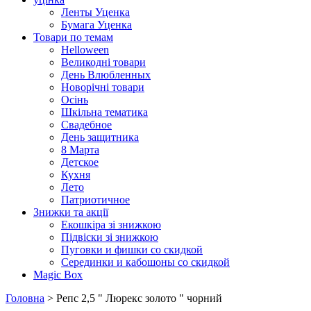
Ленты Уценка
Бумага Уценка
Товари по темам
Helloween
Великодні товари
День Влюбленных
Новорічні товари
Осінь
Шкільна тематика
Свадебное
День защитника
8 Марта
Детское
Кухня
Лето
Патриотичное
Знижки та акції
Екошкіра зі знижкою
Підвіски зі знижкою
Пуговки и фишки со скидкой
Серединки и кабошоны со скидкой
Magic Box
Головна
> Репс 2,5 " Люрекс золото " чорний