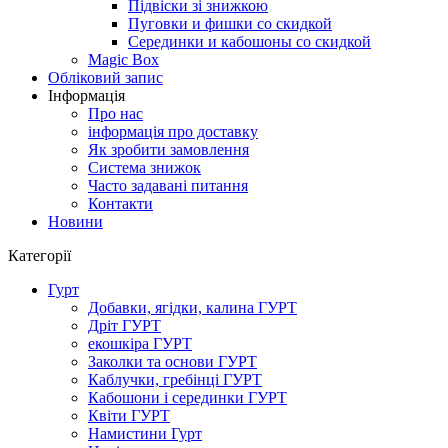
Підвіски зі знижкою
Пуговки и фишки со скидкой
Серединки и кабошоны со скидкой
Magic Box
Обліковий запис
Інформація
Про нас
інформація про доставку
Як зробити замовлення
Система знижок
Часто задавані питання
Контакти
Новини
Категорії
Гурт
Добавки, ягідки, калина ГУРТ
Дріт ГУРТ
екошкіра ГУРТ
Заколки та основи ГУРТ
Каблучки, гребінці ГУРТ
Кабошони і серединки ГУРТ
Квіти ГУРТ
Намистини Гурт