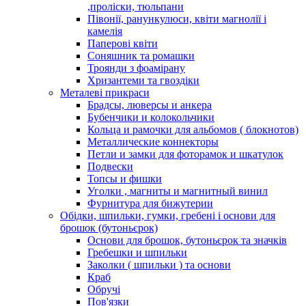
,проліски, тюльпани
Півонії, ранункулюси, квіти магнолії і
камелія
Паперові квіти
Соняшник та ромашки
Троянди з фоамірану
Хризантеми та гвоздіки
Металеві прикраси
Брадсы, люверсы и анкера
Бубенчики и колокольчики
Кольца и рамочки для альбомов ( блокнотов)
Металлические коннекторы
Петли и замки для фоторамок и шкатулок
Подвески
Топсы и фишки
Уголки , магниты и магнитный винил
Фурнитура для бижутерии
Обідки, шпильки, гумки, гребені і основи для
брошок (бутоньєрок)
Основи для брошок, бутоньєрок та значків
Гребешки и шпильки
Заколки ( шпильки ) та основи
Краб
Обручі
Пов'язки