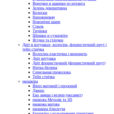
Веночки и шарики из ротанга
Зелень декоративна
Колоски
Наповнювач
Новорічні шари
Сізаль
Тичінки
Шишки и сухоцвіти
Ягідки та гілочки
Дріт в котушках, волосінь, флористичний прут і
тейп стрічка
Волосінь еластична і мононить
Дріт котушка
Дріт флористичний (флористичний прут)
Нитка бісерна
Синельная проволока
Тейп стрічка
екошкіра
Вініл матовий і прозорий
Джинс
Еко замша і велюр (оксамит)
екокожа Металік та 3D
екокожа матова
екошкіра блискуча
Екошкіра з кольоровими принтами