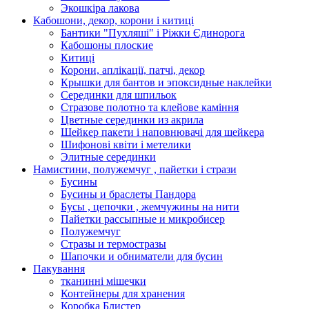
Экошкiра лакова
Кабошони, декор, корони і китиці
Бантики "Пухляші" і Ріжки Єдинорога
Кабошоны плоские
Китиці
Корони, аплікації, патчі, декор
Крышки для бантов и эпоксидные наклейки
Серединки для шпильок
Стразове полотно та клейове каміння
Цветные серединки из акрила
Шейкер пакети і наповнювачі для шейкера
Шифонові квіти і метелики
Элитные серединки
Намистини, полужемчуг , пайетки і стрази
Бусины
Бусины и браслеты Пандора
Бусы , цепочки , жемчужины на нити
Пайетки рассыпные и микробисер
Полужемчуг
Стразы и термостразы
Шапочки и обниматели для бусин
Пакування
тканинні мішечки
Контейнеры для хранения
Коробка Блистер