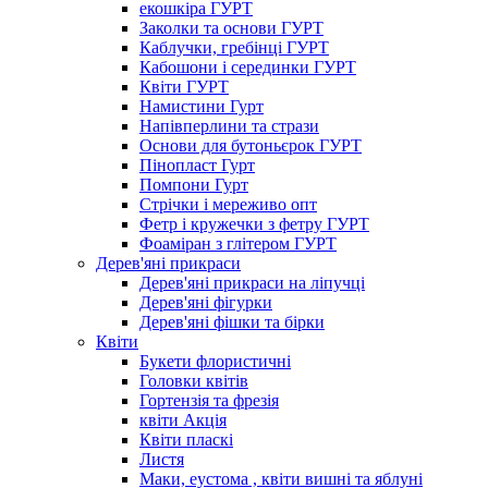
екошкіра ГУРТ
Заколки та основи ГУРТ
Каблучки, гребінці ГУРТ
Кабошони і серединки ГУРТ
Квіти ГУРТ
Намистини Гурт
Напівперлини та стрази
Основи для бутоньєрок ГУРТ
Пінопласт Гурт
Помпони Гурт
Стрічки і мереживо опт
Фетр і кружечки з фетру ГУРТ
Фоаміран з глітером ГУРТ
Дерев'яні прикраси
Дерев'яні прикраси на ліпучці
Дерев'яні фігурки
Дерев'яні фішки та бірки
Квіти
Букети флористичні
Головки квітів
Гортензія та фрезія
квіти Акція
Квіти пласкі
Листя
Маки, еустома , квіти вишні та яблуні