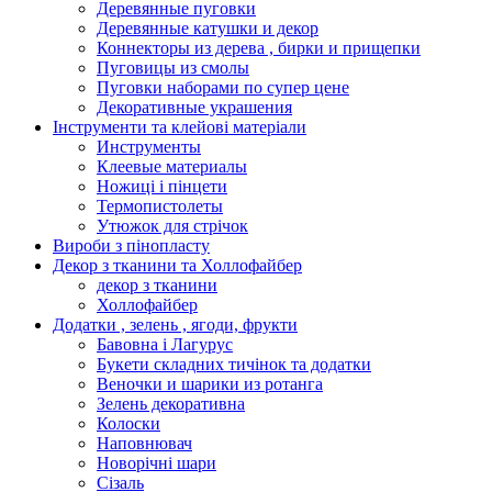
Деревянные пуговки
Деревянные катушки и декор
Коннекторы из дерева , бирки и прищепки
Пуговицы из смолы
Пуговки наборами по супер цене
Декоративные украшения
Інструменти та клейові матеріали
Инструменты
Клеевые материалы
Ножиці і пінцети
Термопистолеты
Утюжок для стрічок
Вироби з пінопласту
Декор з тканини та Холлофайбер
декор з тканини
Холлофайбер
Додатки , зелень , ягоди, фрукти
Бавовна і Лагурус
Букети складних тичінок та додатки
Веночки и шарики из ротанга
Зелень декоративна
Колоски
Наповнювач
Новорічні шари
Сізаль