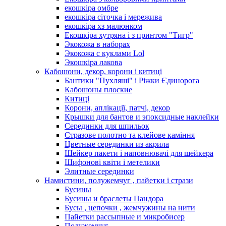
екошкіра омбре
екошкіра сіточка і мережива
екошкіра хз малюнком
Екошкіра хутряна і з принтом "Тигр"
Экокожа в наборах
Экокожа с куклами Lol
Экошкiра лакова
Кабошони, декор, корони і китиці
Бантики "Пухляші" і Ріжки Єдинорога
Кабошоны плоские
Китиці
Корони, аплікації, патчі, декор
Крышки для бантов и эпоксидные наклейки
Серединки для шпильок
Стразове полотно та клейове каміння
Цветные серединки из акрила
Шейкер пакети і наповнювачі для шейкера
Шифонові квіти і метелики
Элитные серединки
Намистини, полужемчуг , пайетки і стрази
Бусины
Бусины и браслеты Пандора
Бусы , цепочки , жемчужины на нити
Пайетки рассыпные и микробисер
Полужемчуг