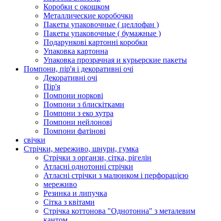
Коробки с окошком
Металлические коробочки
Пакеты упаковочные ( целлофан )
Пакеты упаковочные ( бумажные )
Подарункові картонні коробки
Упаковка картонна
Упаковка прозрачная и курьерские пакеты
Помпони, пір'я і декоративні очі
Декоративні очі
Пір'я
Помпони норкові
Помпони з блискітками
Помпони з еко хутра
Помпони нейлонові
Помпони фатінові
свічки
Стрічки, мереживо, шнури, гумка
Стрічки з органзи, сітка, рігелін
Атласні однотонні стрічки
Атласні стрічки з малюнком і перфорацією
мереживо
Резинка и липучка
Сітка з квітами
Стрічка коттонова "Однотонна" з металевим
кантом