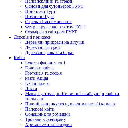
Напівперлини та стрази
Основи для бутоньєрок ГУРТ
Пінопласт Гурт
Помпони Гурт
Стрічки і мереживо опт
Фетр і кружечки з фетру ГУРТ
Фоаміран з глітером ГУРТ
Дерев'яні прикраси
Дерев'яні прикраси на ліпучці
Дерев'яні фігурки
Дерев'яні фішки та бірки
Квіти
Букети флористичні
Головки квітів
Гортензія та фрезія
квіти Акція
Квіти пласкі
Листя
Маки, еустома , квіти вишні та яблуні ,проліски,
тюльпани
Півонії, ранункулюси, квіти магнолії і камелія
Паперові квіти
Соняшник та ромашки
Троянди з фоамірану
Хризантеми та гвоздіки