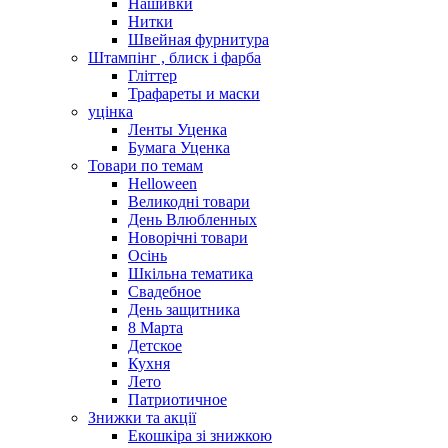
Нашивки
Нитки
Швейная фурнитура
Штампінг , блиск і фарба
Гліттер
Трафареты и маски
уцінка
Ленты Уценка
Бумага Уценка
Товари по темам
Helloween
Великодні товари
День Влюбленных
Новорічні товари
Осінь
Шкільна тематика
Свадебное
День защитника
8 Марта
Детское
Кухня
Лето
Патриотичное
Знижки та акції
Екошкіра зі знижкою