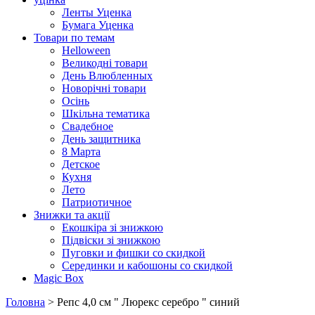
Ленты Уценка
Бумага Уценка
Товари по темам
Helloween
Великодні товари
День Влюбленных
Новорічні товари
Осінь
Шкільна тематика
Свадебное
День защитника
8 Марта
Детское
Кухня
Лето
Патриотичное
Знижки та акції
Екошкіра зі знижкою
Підвіски зі знижкою
Пуговки и фишки со скидкой
Серединки и кабошоны со скидкой
Magic Box
Головна
> Репс 4,0 см " Люрекс серебро " синий