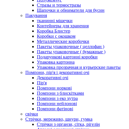
Стразы и термостразы
Шапочки и обниматели для бусин
Пакування
тканинні мішечки
Контейнеры для хранения
Коробка Блистер
Коробки с окошком
Металлические коробочки
Пакеты упаковочные ( целлофан )
Пакеты упаковочные ( бумажные )
Подарункові картонні коробки
Упаковка картонна
Упаковка прозрачная и курьерские пакеты
Помпони, пір'я і декоративні очі
Декоративні очі
Пір'я
Помпони норкові
Помпони з блискітками
Помпони з еко хутра
Помпони нейлонові
Помпони фатінові
свічки
Стрічки, мереживо, шнури, гумка
Стрічки з органзи, сітка, рігелін