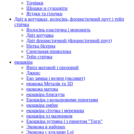
Тичінки
Шишки и сухоцвіти
Ягідки та гілочки
Дріт в котушках, волосінь, флористичний прут і тейп
стрічка
Волосінь еластична і мононить
Дріт котушка
Дріт флористичний (флористичний прут)
Нитка бісерна
Синельная проволока
Тейп стрічка
екошкіра
Вініл матовий і прозорий
Джинс
Еко замша і велюр (оксамит)
екокожа Металік та 3D
екокожа матова
екошкіра блискуча
Екошкіра з кольоровими принтами
екошкіра омбре
екошкіра сіточка і мережива
екошкіра хз малюнком
Екошкіра хутряна і з принтом "Тигр"
Экокожа в наборах
Экокожа с куклами Lol