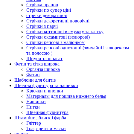
Стрічка прапор
Стрічки по супер ціні
стрічки декоративні
Стрічки декоративні новорічні
Стрічки з парчі
Стрічки коттонові в смужку та клітку
Стрічки оксамитові (велюрові)
Стрічки репсові з малюнком
Стрічки репсові однотонні (звичайні і з люрексом
та полосою )
Шнури та шпагат
Фатін та сітка широка
Органза широка
Фатин
Шаблони для бантів
Швейна фурнітура та нашивки
Крючки и кнопки
Материалы для пошива нижнего белья
Нашивки
Нитки
Швейная фурнитура
Штампінг , блиск і фарба
Гліттер
Трафареты и маски
уцінка