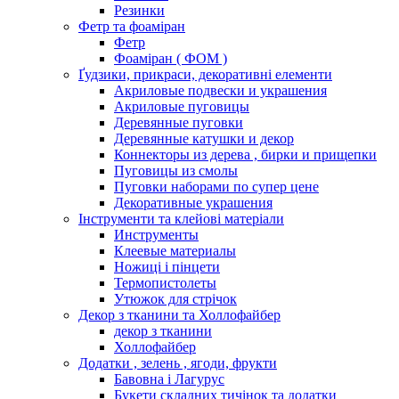
Резинки
Фетр та фоаміран
Фетр
Фоаміран ( ФОМ )
Ґудзики, прикраси, декоративні елементи
Акриловые подвески и украшения
Акриловые пуговицы
Деревянные пуговки
Деревянные катушки и декор
Коннекторы из дерева , бирки и прищепки
Пуговицы из смолы
Пуговки наборами по супер цене
Декоративные украшения
Інструменти та клейові матеріали
Инструменты
Клеевые материалы
Ножиці і пінцети
Термопистолеты
Утюжок для стрічок
Декор з тканини та Холлофайбер
декор з тканини
Холлофайбер
Додатки , зелень , ягоди, фрукти
Бавовна і Лагурус
Букети складних тичінок та додатки