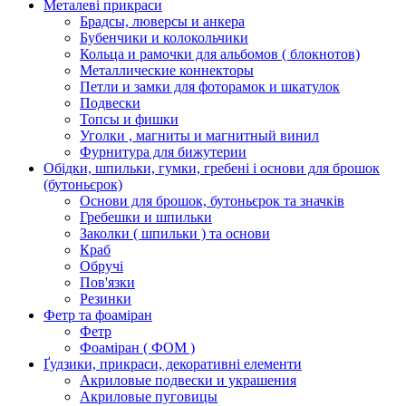
Металеві прикраси
Брадсы, люверсы и анкера
Бубенчики и колокольчики
Кольца и рамочки для альбомов ( блокнотов)
Металлические коннекторы
Петли и замки для фоторамок и шкатулок
Подвески
Топсы и фишки
Уголки , магниты и магнитный винил
Фурнитура для бижутерии
Обідки, шпильки, гумки, гребені і основи для брошок
(бутоньєрок)
Основи для брошок, бутоньєрок та значків
Гребешки и шпильки
Заколки ( шпильки ) та основи
Краб
Обручі
Пов'язки
Резинки
Фетр та фоаміран
Фетр
Фоаміран ( ФОМ )
Ґудзики, прикраси, декоративні елементи
Акриловые подвески и украшения
Акриловые пуговицы