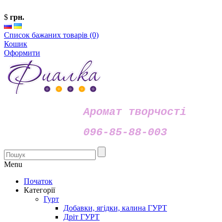
$
грн.
Список бажаних товарів (0)
Кошик
Оформити
Аромат творчості
096-85-88-003
Menu
Початок
Категорії
Гурт
Добавки, ягідки, калина ГУРТ
Дріт ГУРТ