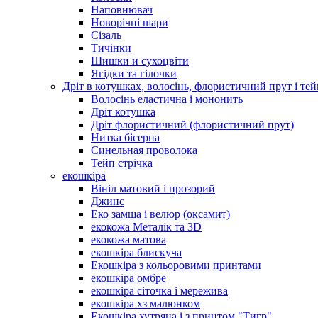
Наповнювач
Новорічні шари
Сізаль
Тичінки
Шишки и сухоцвіти
Ягідки та гілочки
Дріт в котушках, волосінь, флористичний прут і тей
Волосінь еластична і мононить
Дріт котушка
Дріт флористичний (флористичний прут)
Нитка бісерна
Синельная проволока
Тейп стрічка
екошкіра
Вініл матовий і прозорий
Джинс
Еко замша і велюр (оксамит)
екокожа Металік та 3D
екокожа матова
екошкіра блискуча
Екошкіра з кольоровими принтами
екошкіра омбре
екошкіра сіточка і мережива
екошкіра хз малюнком
Екошкіра хутряна і з принтом "Тигр"