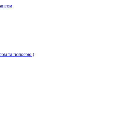
кантом
ксом та полосою )