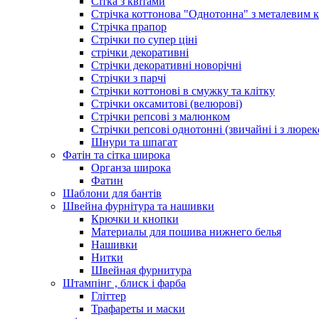
Сітка з квітами
Стрічка коттонова "Однотонна" з металевим 
Стрічка прапор
Стрічки по супер ціні
стрічки декоративні
Стрічки декоративні новорічні
Стрічки з парчі
Стрічки коттонові в смужку та клітку
Стрічки оксамитові (велюрові)
Стрічки репсові з малюнком
Стрічки репсові однотонні (звичайні і з люре
Шнури та шпагат
Фатін та сітка широка
Органза широка
Фатин
Шаблони для бантів
Швейна фурнітура та нашивки
Крючки и кнопки
Материалы для пошива нижнего белья
Нашивки
Нитки
Швейная фурнитура
Штампінг , блиск і фарба
Гліттер
Трафареты и маски