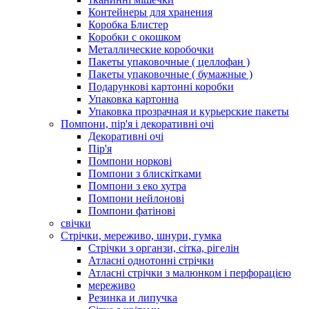
Контейнеры для хранения
Коробка Блистер
Коробки с окошком
Металлические коробочки
Пакеты упаковочные ( целлофан )
Пакеты упаковочные ( бумажные )
Подарункові картонні коробки
Упаковка картонна
Упаковка прозрачная и курьерские пакеты
Помпони, пір'я і декоративні очі
Декоративні очі
Пір'я
Помпони норкові
Помпони з блискітками
Помпони з еко хутра
Помпони нейлонові
Помпони фатінові
свічки
Стрічки, мереживо, шнури, гумка
Стрічки з органзи, сітка, рігелін
Атласні однотонні стрічки
Атласні стрічки з малюнком і перфорацією
мереживо
Резинка и липучка