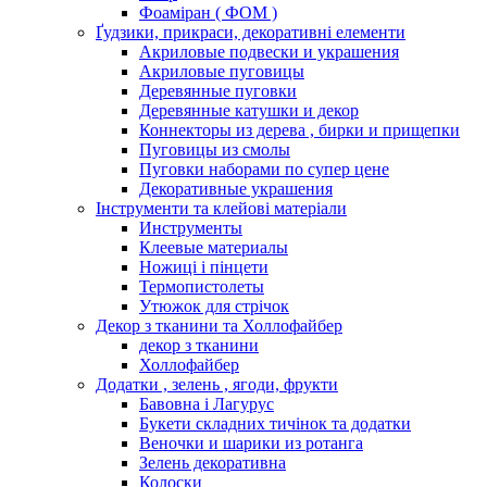
Фоаміран ( ФОМ )
Ґудзики, прикраси, декоративні елементи
Акриловые подвески и украшения
Акриловые пуговицы
Деревянные пуговки
Деревянные катушки и декор
Коннекторы из дерева , бирки и прищепки
Пуговицы из смолы
Пуговки наборами по супер цене
Декоративные украшения
Інструменти та клейові матеріали
Инструменты
Клеевые материалы
Ножиці і пінцети
Термопистолеты
Утюжок для стрічок
Декор з тканини та Холлофайбер
декор з тканини
Холлофайбер
Додатки , зелень , ягоди, фрукти
Бавовна і Лагурус
Букети складних тичінок та додатки
Веночки и шарики из ротанга
Зелень декоративна
Колоски