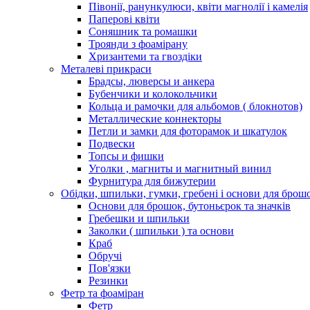
Півонії, ранункулюси, квіти магнолії і камелія
Паперові квіти
Соняшник та ромашки
Троянди з фоамірану
Хризантеми та гвоздіки
Металеві прикраси
Брадсы, люверсы и анкера
Бубенчики и колокольчики
Кольца и рамочки для альбомов ( блокнотов)
Металлические коннекторы
Петли и замки для фоторамок и шкатулок
Подвески
Топсы и фишки
Уголки , магниты и магнитный винил
Фурнитура для бижутерии
Обідки, шпильки, гумки, гребені і основи для брош
Основи для брошок, бутоньєрок та значків
Гребешки и шпильки
Заколки ( шпильки ) та основи
Краб
Обручі
Пов'язки
Резинки
Фетр та фоаміран
Фетр