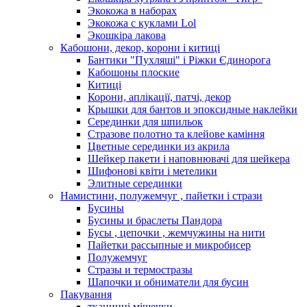
Экокожа в наборах
Экокожа с куклами Lol
Экошкiра лакова
Кабошони, декор, корони і китиці
Бантики "Пухляші" і Ріжки Єдинорога
Кабошоны плоские
Китиці
Корони, аплікації, патчі, декор
Крышки для бантов и эпоксидные наклейки
Серединки для шпильок
Стразове полотно та клейове каміння
Цветные серединки из акрила
Шейкер пакети і наповнювачі для шейкера
Шифонові квіти і метелики
Элитные серединки
Намистини, полужемчуг , пайетки і стрази
Бусины
Бусины и браслеты Пандора
Бусы , цепочки , жемчужины на нити
Пайетки рассыпные и микробисер
Полужемчуг
Стразы и термостразы
Шапочки и обниматели для бусин
Пакування
тканинні мішечки