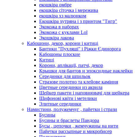
екошкіра омбре
екошкіра сіточка і мережива
екошкіра хз малюнком
Екошкіра хутряна і з принтом "Тигр"
Экокожа в наборах
Экокожа с куклами Lol
Экошкiра лакова
Кабошони, декор, корони і китиці
Бантики "Пухляші" і Ріжки Єдинорога
Кабошоны плоские
Китиці
Корони, аплікації, патчі, декор
Крышки для бантов и эпоксидные наклейки
Серединки для шпильок
Стразове полотно та клейове каміння
Цветные серединки из акрила
Шейкер пакети і наповнювачі для шейкера
Шифонові квіти і метелики
Элитные серединки
Намистини, полужемчуг , пайетки і стрази
Бусины
Бусины и браслеты Пандора
Бусы , цепочки , жемчужины на нити
Пайетки рассыпные и микробисер
Полужемчуг