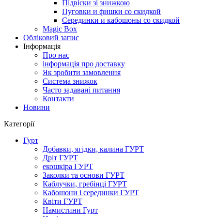
Підвіски зі знижкою
Пуговки и фишки со скидкой
Серединки и кабошоны со скидкой
Magic Box
Обліковий запис
Інформація
Про нас
інформація про доставку
Як зробити замовлення
Система знижок
Часто задавані питання
Контакти
Новини
Категорії
Гурт
Добавки, ягідки, калина ГУРТ
Дріт ГУРТ
екошкіра ГУРТ
Заколки та основи ГУРТ
Каблучки, гребінці ГУРТ
Кабошони і серединки ГУРТ
Квіти ГУРТ
Намистини Гурт