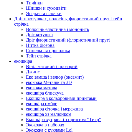
Тичінки
Шишки и сухоцвіти
Ягідки та гілочки
Дріт в котушках, волосінь, флористичний прут і тейп
стрічка
Волосінь еластична і мононить
Дріт котушка
Дріт флористичний (флористичний прут)
Нитка бісерна
Синельная проволока
Тейп стрічка
екошкіра
Вініл матовий і прозорий
Джинс
Еко замша і велюр (оксамит)
екокожа Металік та 3D
екокожа матова
екошкіра блискуча
Екошкіра з кольоровими принтами
екошкіра омбре
екошкіра сіточка і мережива
екошкіра хз малюнком
Екошкіра хутряна і з принтом "Тигр"
Экокожа в наборах
Экокожа с куклами Lol