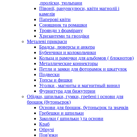
,проліски, тюльпани
Півонії, ранункулюси, квіти магнолії і
камелія
Паперові квіти
Соняшник та ромашки
Троянди з фоамірану
Хризантеми та гвоздіки
Металеві прикраси
Брадсы, люверсы и анкера
Бубенчики и колокольчики
Кольца и рамочки для альбомов ( блокнотов)
Металлические коннекторы
Петли и замки для фоторамок и шкатулок
Подвески
Топсы и фишки
Уголки , магниты и магнитный винил
Фурнитура для бижутерии
Обідки, шпильки, гумки, гребені і основи для
брошок (бутоньєрок)
Основи для брошок, бутоньєрок та значків
Гребешки и шпильки
Заколки ( шпильки ) та основи
Краб
Обручі
Пов'язки