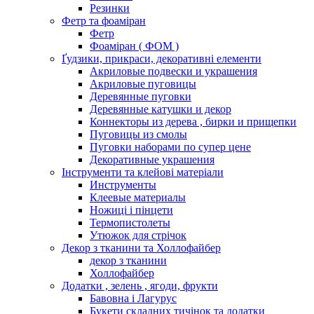
Резинки
Фетр та фоаміран
Фетр
Фоаміран ( ФОМ )
Ґудзики, прикраси, декоративні елементи
Акриловые подвески и украшения
Акриловые пуговицы
Деревянные пуговки
Деревянные катушки и декор
Коннекторы из дерева , бирки и прищепки
Пуговицы из смолы
Пуговки наборами по супер цене
Декоративные украшения
Інструменти та клейові матеріали
Инструменты
Клеевые материалы
Ножиці і пінцети
Термопистолеты
Утюжок для стрічок
Декор з тканини та Холлофайбер
декор з тканини
Холлофайбер
Додатки , зелень , ягоди, фрукти
Бавовна і Лагурус
Букети складних тичінок та додатки