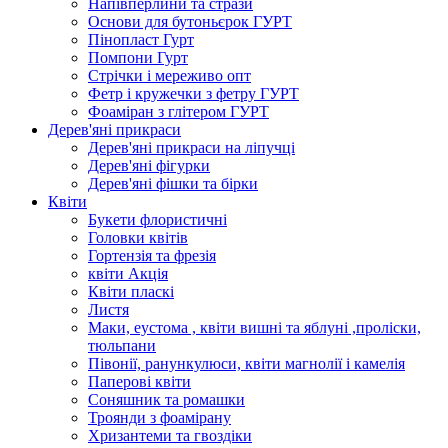
Напівперлини та стрази
Основи для бутоньєрок ГУРТ
Пінопласт Гурт
Помпони Гурт
Стрічки і мереживо опт
Фетр і кружечки з фетру ГУРТ
Фоаміран з глітером ГУРТ
Дерев'яні прикраси
Дерев'яні прикраси на ліпучці
Дерев'яні фігурки
Дерев'яні фішки та бірки
Квіти
Букети флористичні
Головки квітів
Гортензія та фрезія
квіти Акція
Квіти пласкі
Листя
Маки, еустома , квіти вишні та яблуні ,проліски,
тюльпани
Півонії, ранункулюси, квіти магнолії і камелія
Паперові квіти
Соняшник та ромашки
Троянди з фоамірану
Хризантеми та гвоздіки