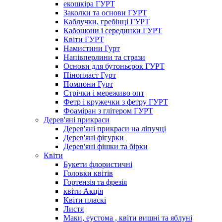
екошкіра ГУРТ
Заколки та основи ГУРТ
Каблучки, гребінці ГУРТ
Кабошони і серединки ГУРТ
Квіти ГУРТ
Намистини Гурт
Напівперлини та стрази
Основи для бутоньєрок ГУРТ
Пінопласт Гурт
Помпони Гурт
Стрічки і мереживо опт
Фетр і кружечки з фетру ГУРТ
Фоаміран з глітером ГУРТ
Дерев'яні прикраси
Дерев'яні прикраси на ліпучці
Дерев'яні фігурки
Дерев'яні фішки та бірки
Квіти
Букети флористичні
Головки квітів
Гортензія та фрезія
квіти Акція
Квіти пласкі
Листя
Маки, еустома , квіти вишні та яблуні