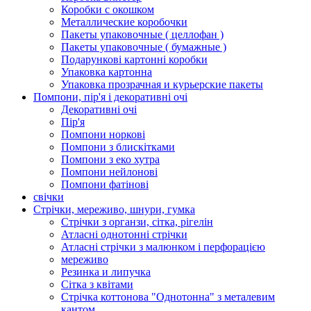
Коробки с окошком
Металлические коробочки
Пакеты упаковочные ( целлофан )
Пакеты упаковочные ( бумажные )
Подарункові картонні коробки
Упаковка картонна
Упаковка прозрачная и курьерские пакеты
Помпони, пір'я і декоративні очі
Декоративні очі
Пір'я
Помпони норкові
Помпони з блискітками
Помпони з еко хутра
Помпони нейлонові
Помпони фатінові
свічки
Стрічки, мереживо, шнури, гумка
Стрічки з органзи, сітка, рігелін
Атласні однотонні стрічки
Атласні стрічки з малюнком і перфорацією
мереживо
Резинка и липучка
Сітка з квітами
Стрічка коттонова "Однотонна" з металевим
кантом