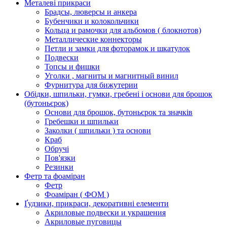
Металеві прикраси
Брадсы, люверсы и анкера
Бубенчики и колокольчики
Кольца и рамочки для альбомов ( блокнотов)
Металлические коннекторы
Петли и замки для фоторамок и шкатулок
Подвески
Топсы и фишки
Уголки , магниты и магнитный винил
Фурнитура для бижутерии
Обідки, шпильки, гумки, гребені і основи для брошок
(бутоньєрок)
Основи для брошок, бутоньєрок та значків
Гребешки и шпильки
Заколки ( шпильки ) та основи
Краб
Обручі
Пов'язки
Резинки
Фетр та фоаміран
Фетр
Фоаміран ( ФОМ )
Ґудзики, прикраси, декоративні елементи
Акриловые подвески и украшения
Акриловые пуговицы