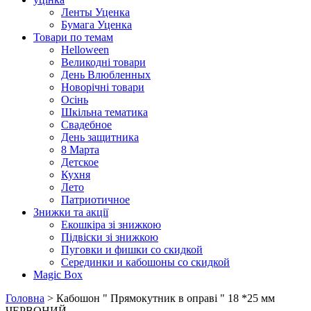
Ленты Уценка
Бумага Уценка
Товари по темам
Helloween
Великодні товари
День Влюбленных
Новорічні товари
Осінь
Шкільна тематика
Свадебное
День защитника
8 Марта
Детское
Кухня
Лето
Патриотичное
Знижки та акції
Екошкіра зі знижкою
Підвіски зі знижкою
Пуговки и фишки со скидкой
Серединки и кабошоны со скидкой
Magic Box
Головна
> Кабошон " Прямокутник в оправі " 18 *25 мм
ЧЕРВОНИЙ