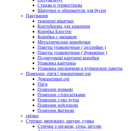
Стразы и термостразы
Шапочки и обниматели для бусин
Пакування
тканинні мішечки
Контейнеры для хранения
Коробка Блистер
Коробки с окошком
Металлические коробочки
Пакеты упаковочные ( целлофан )
Пакеты упаковочные ( бумажные )
Подарункові картонні коробки
Упаковка картонна
Упаковка прозрачная и курьерские пакеты
Помпони, пір'я і декоративні очі
Декоративні очі
Пір'я
Помпони норкові
Помпони з блискітками
Помпони з еко хутра
Помпони нейлонові
Помпони фатінові
свічки
Стрічки, мереживо, шнури, гумка
Стрічки з органзи, сітка, рігелін