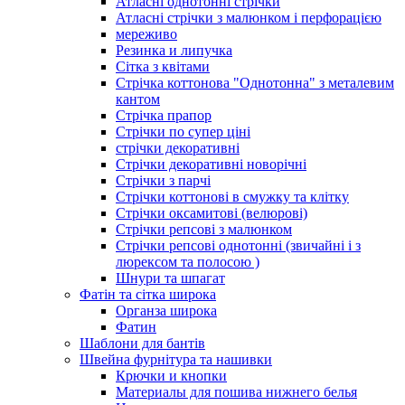
Атласні однотонні стрічки
Атласні стрічки з малюнком і перфорацією
мереживо
Резинка и липучка
Сітка з квітами
Стрічка коттонова "Однотонна" з металевим
кантом
Стрічка прапор
Стрічки по супер ціні
стрічки декоративні
Стрічки декоративні новорічні
Стрічки з парчі
Стрічки коттонові в смужку та клітку
Стрічки оксамитові (велюрові)
Стрічки репсові з малюнком
Стрічки репсові однотонні (звичайні і з
люрексом та полосою )
Шнури та шпагат
Фатін та сітка широка
Органза широка
Фатин
Шаблони для бантів
Швейна фурнітура та нашивки
Крючки и кнопки
Материалы для пошива нижнего белья