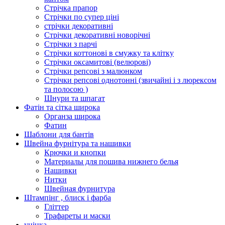
Стрічка прапор
Стрічки по супер ціні
стрічки декоративні
Стрічки декоративні новорічні
Стрічки з парчі
Стрічки коттонові в смужку та клітку
Стрічки оксамитові (велюрові)
Стрічки репсові з малюнком
Стрічки репсові однотонні (звичайні і з люрексом
та полосою )
Шнури та шпагат
Фатін та сітка широка
Органза широка
Фатин
Шаблони для бантів
Швейна фурнітура та нашивки
Крючки и кнопки
Материалы для пошива нижнего белья
Нашивки
Нитки
Швейная фурнитура
Штампінг , блиск і фарба
Гліттер
Трафареты и маски
уцінка