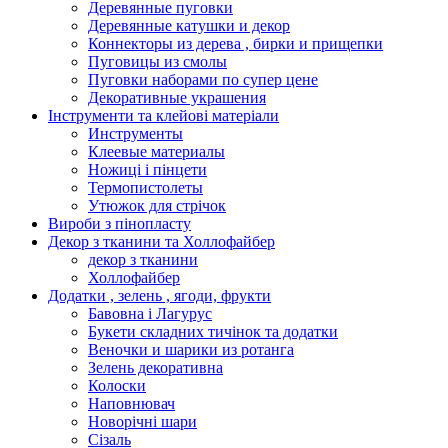
Деревянные пуговки
Деревянные катушки и декор
Коннекторы из дерева , бирки и прищепки
Пуговицы из смолы
Пуговки наборами по супер цене
Декоративные украшения
Інструменти та клейові матеріали
Инструменты
Клеевые материалы
Ножиці і пінцети
Термопистолеты
Утюжок для стрічок
Вироби з пінопласту
Декор з тканини та Холлофайбер
декор з тканини
Холлофайбер
Додатки , зелень , ягоди, фрукти
Бавовна і Лагурус
Букети складних тичінок та додатки
Веночки и шарики из ротанга
Зелень декоративна
Колоски
Наповнювач
Новорічні шари
Сізаль