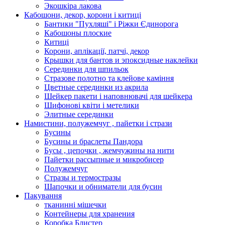
Экошкiра лакова
Кабошони, декор, корони і китиці
Бантики "Пухляші" і Ріжки Єдинорога
Кабошоны плоские
Китиці
Корони, аплікації, патчі, декор
Крышки для бантов и эпоксидные наклейки
Серединки для шпильок
Стразове полотно та клейове каміння
Цветные серединки из акрила
Шейкер пакети і наповнювачі для шейкера
Шифонові квіти і метелики
Элитные серединки
Намистини, полужемчуг , пайетки і стрази
Бусины
Бусины и браслеты Пандора
Бусы , цепочки , жемчужины на нити
Пайетки рассыпные и микробисер
Полужемчуг
Стразы и термостразы
Шапочки и обниматели для бусин
Пакування
тканинні мішечки
Контейнеры для хранения
Коробка Блистер