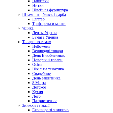
Нашивки
Нитки
Швейная фурнитура
Штампінг , блиск і фарба
Гліттер
Трафареты и маски
уцінка
Ленты Уценка
Бумага Уценка
Товари по темам
Helloween
Великодні товари
День Влюбленных
Новорічні товари
Осінь
Шкільна тематика
Свадебное
День защитника
8 Марта
Детское
Кухня
Лето
Патриотичное
Знижки та акції
Екошкіра зі знижкою