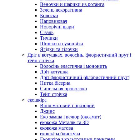
Веночки и шарики из ротанга
Зелень декоративна
Колоски
Наповнювач
Новорічні шари
Сізаль
Тичінки
Шишки и сухоцвіти
Ягідки та гілочки
Дріт в котушках, волосінь, флористичний прут і
тейп стрічка
Волосінь еластична і мононить
Дріт котушка
Дріт флористичний (флористичний прут)
Нитка бісерна
Синельная проволока
Тейп стрічка
екошкіра
Вініл матовий і прозорий
Джинс
Еко замша і велюр (оксамит)
екокожа Металік та 3D
екокожа матова
екошкіра блискуча
Екошкіра з кольоровими принтами