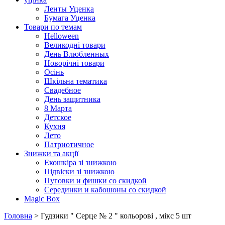
Ленты Уценка
Бумага Уценка
Товари по темам
Helloween
Великодні товари
День Влюбленных
Новорічні товари
Осінь
Шкільна тематика
Свадебное
День защитника
8 Марта
Детское
Кухня
Лето
Патриотичное
Знижки та акції
Екошкіра зі знижкою
Підвіски зі знижкою
Пуговки и фишки со скидкой
Серединки и кабошоны со скидкой
Magic Box
Головна
> Гудзики " Серце № 2 " кольорові , мікс 5 шт