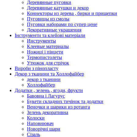
Деревянные пуговки
Деревянные катушки и декор
Коннекторы из дерева , бирки и прищепки
Пуговицы из смолы
Пуговки наборами по супер цене
Декоративные украшения
Інструменти та клейові матеріали
Инструменты
Клеевые материалы
Ножиці і пінцети
Термопистолеты
Утюжок для стрічок
Вироби з пінопласту
Декор з тканини та Холлофайбер
декор з тканини
Холлофайбер
Додатки , зелень , ягоди, фрукти
Бавовна і Лагурус
Букети складних тичінок та додатки
Веночки и шарики из ротанга
Зелень декоративна
Колоски
Наповнювач
Новорічні шари
Сізаль