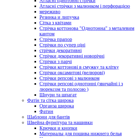
Атласні однотонні стрічки
Атласні стрічки з малюнком і перфорацією
мереживо
Резинка и липучка
Сітка з квітами
Стрічка коттонова "Однотонна" з металевим
кантом
Стрічка прапор
Стрічки по супер ціні
стрічки декоративні
Стрічки декоративні новорічні
Стрічки з парчі
Стрічки коттонові в смужку та клітку
Стрічки оксамитові (велюрові)
Стрічки репсові з малюнком
Стрічки репсові однотонні (звичайні і з
люрексом та полосою )
Шнури та шпагат
Фатін та сітка широка
Органза широка
Фатин
Шаблони для бантів
Швейна фурнітура та нашивки
Крючки и кнопки
Материалы для пошива нижнего белья