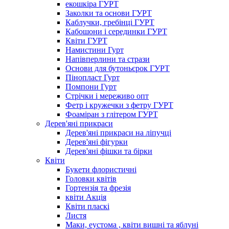
екошкіра ГУРТ
Заколки та основи ГУРТ
Каблучки, гребінці ГУРТ
Кабошони і серединки ГУРТ
Квіти ГУРТ
Намистини Гурт
Напівперлини та стрази
Основи для бутоньєрок ГУРТ
Пінопласт Гурт
Помпони Гурт
Стрічки і мереживо опт
Фетр і кружечки з фетру ГУРТ
Фоаміран з глітером ГУРТ
Дерев'яні прикраси
Дерев'яні прикраси на ліпучці
Дерев'яні фігурки
Дерев'яні фішки та бірки
Квіти
Букети флористичні
Головки квітів
Гортензія та фрезія
квіти Акція
Квіти пласкі
Листя
Маки, еустома , квіти вишні та яблуні