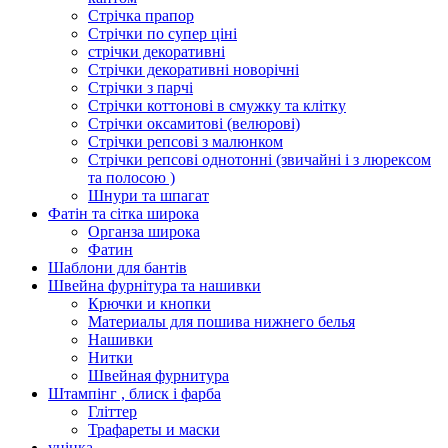
Стрічка прапор
Стрічки по супер ціні
стрічки декоративні
Стрічки декоративні новорічні
Стрічки з парчі
Стрічки коттонові в смужку та клітку
Стрічки оксамитові (велюрові)
Стрічки репсові з малюнком
Стрічки репсові однотонні (звичайні і з люрексом
та полосою )
Шнури та шпагат
Фатін та сітка широка
Органза широка
Фатин
Шаблони для бантів
Швейна фурнітура та нашивки
Крючки и кнопки
Материалы для пошива нижнего белья
Нашивки
Нитки
Швейная фурнитура
Штампінг , блиск і фарба
Гліттер
Трафареты и маски
уцінка