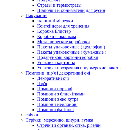
Стразы и термостразы
Шапочки и обниматели для бусин
Пакування
тканинні мішечки
Контейнеры для хранения
Коробка Блистер
Коробки с окошком
Металлические коробочки
Пакеты упаковочные ( целлофан )
Пакеты упаковочные ( бумажные )
Подарункові картонні коробки
Упаковка картонна
Упаковка прозрачная и курьерские пакеты
Помпони, пір'я і декоративні очі
Декоративні очі
Пір'я
Помпони норкові
Помпони з блискітками
Помпони з еко хутра
Помпони нейлонові
Помпони фатінові
свічки
Стрічки, мереживо, шнури, гумка
Стрічки з органзи, сітка, рігелін