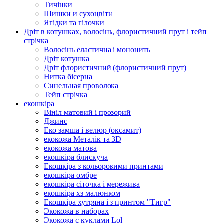
Тичінки
Шишки и сухоцвіти
Ягідки та гілочки
Дріт в котушках, волосінь, флористичний прут і тейп
стрічка
Волосінь еластична і мононить
Дріт котушка
Дріт флористичний (флористичний прут)
Нитка бісерна
Синельная проволока
Тейп стрічка
екошкіра
Вініл матовий і прозорий
Джинс
Еко замша і велюр (оксамит)
екокожа Металік та 3D
екокожа матова
екошкіра блискуча
Екошкіра з кольоровими принтами
екошкіра омбре
екошкіра сіточка і мережива
екошкіра хз малюнком
Екошкіра хутряна і з принтом "Тигр"
Экокожа в наборах
Экокожа с куклами Lol