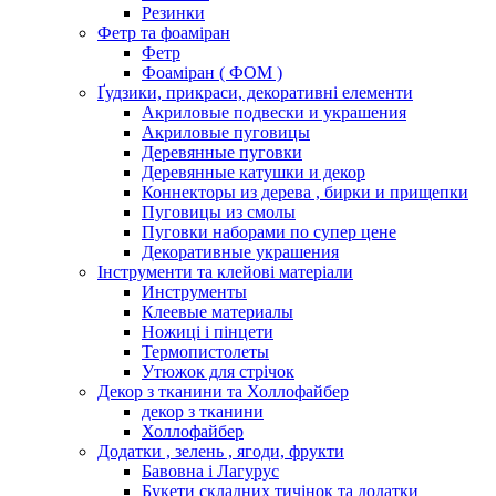
Резинки
Фетр та фоаміран
Фетр
Фоаміран ( ФОМ )
Ґудзики, прикраси, декоративні елементи
Акриловые подвески и украшения
Акриловые пуговицы
Деревянные пуговки
Деревянные катушки и декор
Коннекторы из дерева , бирки и прищепки
Пуговицы из смолы
Пуговки наборами по супер цене
Декоративные украшения
Інструменти та клейові матеріали
Инструменты
Клеевые материалы
Ножиці і пінцети
Термопистолеты
Утюжок для стрічок
Декор з тканини та Холлофайбер
декор з тканини
Холлофайбер
Додатки , зелень , ягоди, фрукти
Бавовна і Лагурус
Букети складних тичінок та додатки