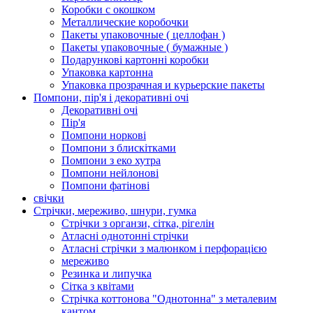
Коробки с окошком
Металлические коробочки
Пакеты упаковочные ( целлофан )
Пакеты упаковочные ( бумажные )
Подарункові картонні коробки
Упаковка картонна
Упаковка прозрачная и курьерские пакеты
Помпони, пір'я і декоративні очі
Декоративні очі
Пір'я
Помпони норкові
Помпони з блискітками
Помпони з еко хутра
Помпони нейлонові
Помпони фатінові
свічки
Стрічки, мереживо, шнури, гумка
Стрічки з органзи, сітка, рігелін
Атласні однотонні стрічки
Атласні стрічки з малюнком і перфорацією
мереживо
Резинка и липучка
Сітка з квітами
Стрічка коттонова "Однотонна" з металевим
кантом