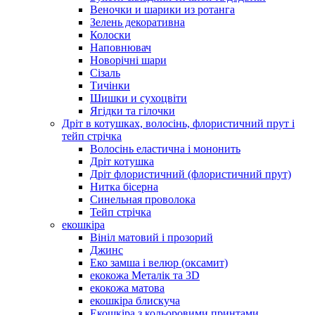
Веночки и шарики из ротанга
Зелень декоративна
Колоски
Наповнювач
Новорічні шари
Сізаль
Тичінки
Шишки и сухоцвіти
Ягідки та гілочки
Дріт в котушках, волосінь, флористичний прут і
тейп стрічка
Волосінь еластична і мононить
Дріт котушка
Дріт флористичний (флористичний прут)
Нитка бісерна
Синельная проволока
Тейп стрічка
екошкіра
Вініл матовий і прозорий
Джинс
Еко замша і велюр (оксамит)
екокожа Металік та 3D
екокожа матова
екошкіра блискуча
Екошкіра з кольоровими принтами