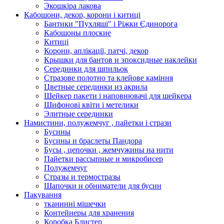
Экошкiра лакова
Кабошони, декор, корони і китиці
Бантики "Пухляші" і Ріжки Єдинорога
Кабошоны плоские
Китиці
Корони, аплікації, патчі, декор
Крышки для бантов и эпоксидные наклейки
Серединки для шпильок
Стразове полотно та клейове каміння
Цветные серединки из акрила
Шейкер пакети і наповнювачі для шейкера
Шифонові квіти і метелики
Элитные серединки
Намистини, полужемчуг , пайетки і стрази
Бусины
Бусины и браслеты Пандора
Бусы , цепочки , жемчужины на нити
Пайетки рассыпные и микробисер
Полужемчуг
Стразы и термостразы
Шапочки и обниматели для бусин
Пакування
тканинні мішечки
Контейнеры для хранения
Коробка Блистер