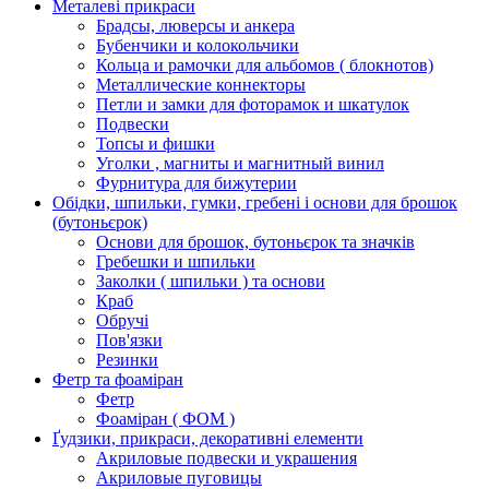
Металеві прикраси
Брадсы, люверсы и анкера
Бубенчики и колокольчики
Кольца и рамочки для альбомов ( блокнотов)
Металлические коннекторы
Петли и замки для фоторамок и шкатулок
Подвески
Топсы и фишки
Уголки , магниты и магнитный винил
Фурнитура для бижутерии
Обідки, шпильки, гумки, гребені і основи для брошок
(бутоньєрок)
Основи для брошок, бутоньєрок та значків
Гребешки и шпильки
Заколки ( шпильки ) та основи
Краб
Обручі
Пов'язки
Резинки
Фетр та фоаміран
Фетр
Фоаміран ( ФОМ )
Ґудзики, прикраси, декоративні елементи
Акриловые подвески и украшения
Акриловые пуговицы