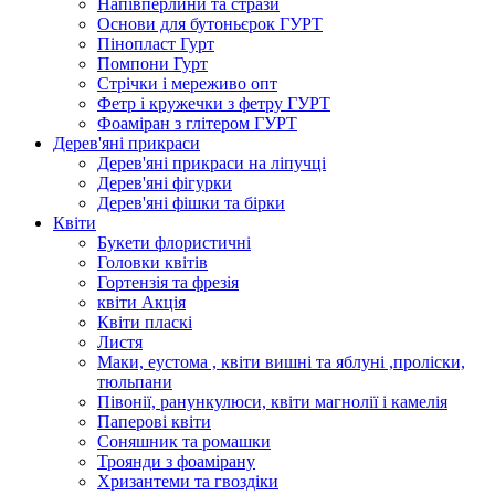
Напівперлини та стрази
Основи для бутоньєрок ГУРТ
Пінопласт Гурт
Помпони Гурт
Стрічки і мереживо опт
Фетр і кружечки з фетру ГУРТ
Фоаміран з глітером ГУРТ
Дерев'яні прикраси
Дерев'яні прикраси на ліпучці
Дерев'яні фігурки
Дерев'яні фішки та бірки
Квіти
Букети флористичні
Головки квітів
Гортензія та фрезія
квіти Акція
Квіти пласкі
Листя
Маки, еустома , квіти вишні та яблуні ,проліски,
тюльпани
Півонії, ранункулюси, квіти магнолії і камелія
Паперові квіти
Соняшник та ромашки
Троянди з фоамірану
Хризантеми та гвоздіки