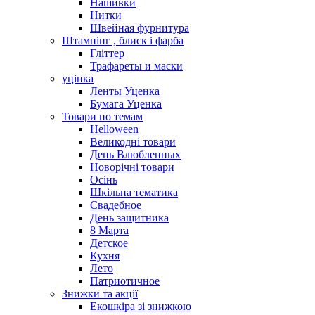
Нашивки
Нитки
Швейная фурнитура
Штампінг , блиск і фарба
Гліттер
Трафареты и маски
уцінка
Ленты Уценка
Бумага Уценка
Товари по темам
Helloween
Великодні товари
День Влюбленных
Новорічні товари
Осінь
Шкільна тематика
Свадебное
День защитника
8 Марта
Детское
Кухня
Лето
Патриотичное
Знижки та акції
Екошкіра зі знижкою