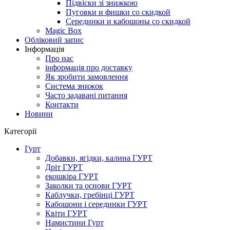
Підвіски зі знижкою
Пуговки и фишки со скидкой
Серединки и кабошоны со скидкой
Magic Box
Обліковий запис
Інформація
Про нас
інформація про доставку
Як зробити замовлення
Система знижок
Часто задавані питання
Контакти
Новини
Категорії
Гурт
Добавки, ягідки, калина ГУРТ
Дріт ГУРТ
екошкіра ГУРТ
Заколки та основи ГУРТ
Каблучки, гребінці ГУРТ
Кабошони і серединки ГУРТ
Квіти ГУРТ
Намистини Гурт