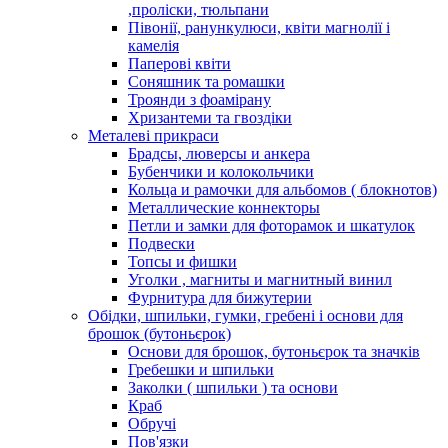
,проліски, тюльпани
Півонії, ранункулюси, квіти магнолії і
камелія
Паперові квіти
Соняшник та ромашки
Троянди з фоамірану
Хризантеми та гвоздіки
Металеві прикраси
Брадсы, люверсы и анкера
Бубенчики и колокольчики
Кольца и рамочки для альбомов ( блокнотов)
Металлические коннекторы
Петли и замки для фоторамок и шкатулок
Подвески
Топсы и фишки
Уголки , магниты и магнитный винил
Фурнитура для бижутерии
Обідки, шпильки, гумки, гребені і основи для
брошок (бутоньєрок)
Основи для брошок, бутоньєрок та значків
Гребешки и шпильки
Заколки ( шпильки ) та основи
Краб
Обручі
Пов'язки