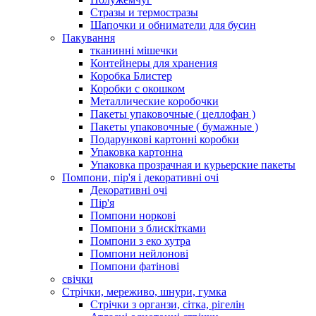
Стразы и термостразы
Шапочки и обниматели для бусин
Пакування
тканинні мішечки
Контейнеры для хранения
Коробка Блистер
Коробки с окошком
Металлические коробочки
Пакеты упаковочные ( целлофан )
Пакеты упаковочные ( бумажные )
Подарункові картонні коробки
Упаковка картонна
Упаковка прозрачная и курьерские пакеты
Помпони, пір'я і декоративні очі
Декоративні очі
Пір'я
Помпони норкові
Помпони з блискітками
Помпони з еко хутра
Помпони нейлонові
Помпони фатінові
свічки
Стрічки, мереживо, шнури, гумка
Стрічки з органзи, сітка, рігелін