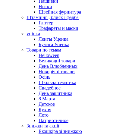
Нашивки
Нитки
Швейная фурнитура
Штампінг , блиск і фарба
Гліттер
Трафареты и маски
уцінка
Ленты Уценка
Бумага Уценка
Товари по темам
Helloween
Великодні товари
День Влюбленных
Новорічні товари
Осінь
Шкільна тематика
Свадебное
День защитника
8 Марта
Детское
Кухня
Лето
Патриотичное
Знижки та акції
Екошкіра зі знижкою