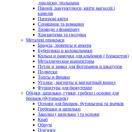
,проліски, тюльпани
Півонії, ранункулюси, квіти магнолії і
камелія
Паперові квіти
Соняшник та ромашки
Троянди з фоамірану
Хризантеми та гвоздіки
Металеві прикраси
Брадсы, люверсы и анкера
Бубенчики и колокольчики
Кольца и рамочки для альбомов ( блокнотов)
Металлические коннекторы
Петли и замки для фоторамок и шкатулок
Подвески
Топсы и фишки
Уголки , магниты и магнитный винил
Фурнитура для бижутерии
Обідки, шпильки, гумки, гребені і основи для
брошок (бутоньєрок)
Основи для брошок, бутоньєрок та значків
Гребешки и шпильки
Заколки ( шпильки ) та основи
Краб
Обручі
Пов'язки