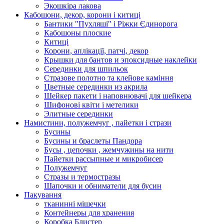
Экошкiра лакова
Кабошони, декор, корони і китиці
Бантики "Пухляші" і Ріжки Єдинорога
Кабошоны плоские
Китиці
Корони, аплікації, патчі, декор
Крышки для бантов и эпоксидные наклейки
Серединки для шпильок
Стразове полотно та клейове каміння
Цветные серединки из акрила
Шейкер пакети і наповнювачі для шейкера
Шифонові квіти і метелики
Элитные серединки
Намистини, полужемчуг , пайетки і стрази
Бусины
Бусины и браслеты Пандора
Бусы , цепочки , жемчужины на нити
Пайетки рассыпные и микробисер
Полужемчуг
Стразы и термостразы
Шапочки и обниматели для бусин
Пакування
тканинні мішечки
Контейнеры для хранения
Коробка Блистер