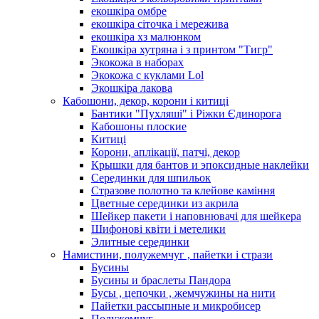
екошкіра омбре
екошкіра сіточка і мережива
екошкіра хз малюнком
Екошкіра хутряна і з принтом "Тигр"
Экокожа в наборах
Экокожа с куклами Lol
Экошкiра лакова
Кабошони, декор, корони і китиці
Бантики "Пухляші" і Ріжки Єдинорога
Кабошоны плоские
Китиці
Корони, аплікації, патчі, декор
Крышки для бантов и эпоксидные наклейки
Серединки для шпильок
Стразове полотно та клейове каміння
Цветные серединки из акрила
Шейкер пакети і наповнювачі для шейкера
Шифонові квіти і метелики
Элитные серединки
Намистини, полужемчуг , пайетки і стрази
Бусины
Бусины и браслеты Пандора
Бусы , цепочки , жемчужины на нити
Пайетки рассыпные и микробисер
Полужемчуг