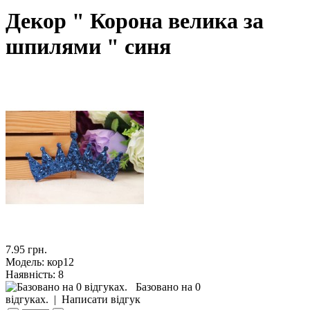
Декор " Корона велика за
шпилями " синя
7.95 грн.
Модель:
кор12
Наявність:
8
Базовано на 0
відгуках.
|
Написати відгук