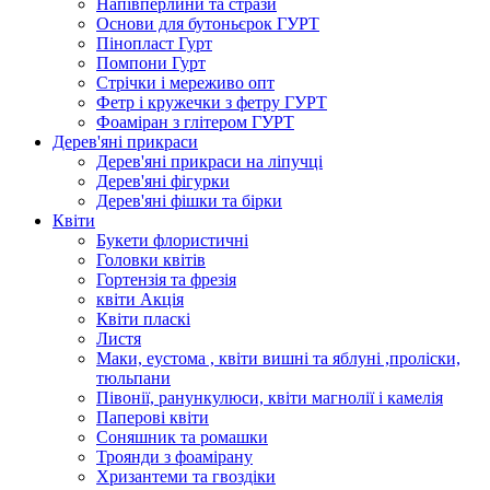
Напівперлини та стрази
Основи для бутоньєрок ГУРТ
Пінопласт Гурт
Помпони Гурт
Стрічки і мереживо опт
Фетр і кружечки з фетру ГУРТ
Фоаміран з глітером ГУРТ
Дерев'яні прикраси
Дерев'яні прикраси на ліпучці
Дерев'яні фігурки
Дерев'яні фішки та бірки
Квіти
Букети флористичні
Головки квітів
Гортензія та фрезія
квіти Акція
Квіти пласкі
Листя
Маки, еустома , квіти вишні та яблуні ,проліски,
тюльпани
Півонії, ранункулюси, квіти магнолії і камелія
Паперові квіти
Соняшник та ромашки
Троянди з фоамірану
Хризантеми та гвоздіки