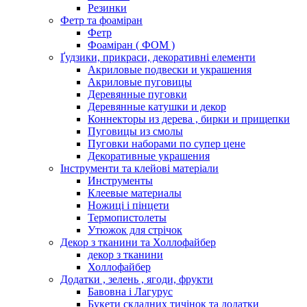
Резинки
Фетр та фоаміран
Фетр
Фоаміран ( ФОМ )
Ґудзики, прикраси, декоративні елементи
Акриловые подвески и украшения
Акриловые пуговицы
Деревянные пуговки
Деревянные катушки и декор
Коннекторы из дерева , бирки и прищепки
Пуговицы из смолы
Пуговки наборами по супер цене
Декоративные украшения
Інструменти та клейові матеріали
Инструменты
Клеевые материалы
Ножиці і пінцети
Термопистолеты
Утюжок для стрічок
Декор з тканини та Холлофайбер
декор з тканини
Холлофайбер
Додатки , зелень , ягоди, фрукти
Бавовна і Лагурус
Букети складних тичінок та додатки