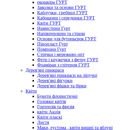
екошкіра ГУРТ
Заколки та основи ГУРТ
Каблучки, гребінці ГУРТ
Кабошони і серединки ГУРТ
Квіти ГУРТ
Намистини Гурт
Напівперлини та стрази
Основи для бутоньєрок ГУРТ
Пінопласт Гурт
Помпони Гурт
Стрічки і мереживо опт
Фетр і кружечки з фетру ГУРТ
Фоаміран з глітером ГУРТ
Дерев'яні прикраси
Дерев'яні прикраси на ліпучці
Дерев'яні фігурки
Дерев'яні фішки та бірки
Квіти
Букети флористичні
Головки квітів
Гортензія та фрезія
квіти Акція
Квіти пласкі
Листя
Маки, еустома , квіти вишні та яблуні