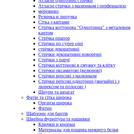
Атласні однотонні стрічки
Атласні стрічки з малюнком і перфорацією
мереживо
Резинка и липучка
Сітка з квітами
Стрічка коттонова "Однотонна" з металевим
кантом
Стрічка прапор
Стрічки по супер ціні
стрічки декоративні
Стрічки декоративні новорічні
Стрічки з парчі
Стрічки коттонові в смужку та клітку
Стрічки оксамитові (велюрові)
Стрічки репсові з малюнком
Стрічки репсові однотонні (звичайні і з
люрексом та полосою )
Шнури та шпагат
Фатін та сітка широка
Органза широка
Фатин
Шаблони для бантів
Швейна фурнітура та нашивки
Крючки и кнопки
Материалы для пошива нижнего белья