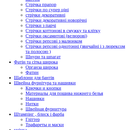
Стрічка прапор
Стрічки по супер ціні
стрічки декоративні
Стрічки декоративні новорічні
Стрічки з парчі
Стрічки коттонові в смужку та клітку
Стрічки оксамитові (велюрові)
Стрічки репсові з малюнком
Стрічки репсові однотонні (звичайні і з люрексом
та полосою )
Шнури та шпагат
Фатін та сітка широка
Органза широка
Фатин
Шаблони для бантів
Швейна фурнітура та нашивки
Крючки и кнопки
Материалы для пошива нижнего белья
Нашивки
Нитки
Швейная фурнитура
Штампінг , блиск і фарба
Гліттер
Трафареты и маски
уцінка