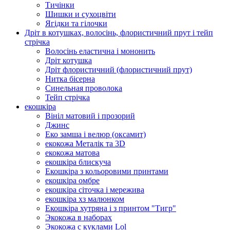
Тичінки
Шишки и сухоцвіти
Ягідки та гілочки
Дріт в котушках, волосінь, флористичний прут і тейп
стрічка
Волосінь еластична і мононить
Дріт котушка
Дріт флористичний (флористичний прут)
Нитка бісерна
Синельная проволока
Тейп стрічка
екошкіра
Вініл матовий і прозорий
Джинс
Еко замша і велюр (оксамит)
екокожа Металік та 3D
екокожа матова
екошкіра блискуча
Екошкіра з кольоровими принтами
екошкіра омбре
екошкіра сіточка і мережива
екошкіра хз малюнком
Екошкіра хутряна і з принтом "Тигр"
Экокожа в наборах
Экокожа с куклами Lol