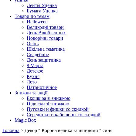
Ленты Уценка
Бумага Уценка
Товари по темам
Helloween
Великодні товари
День Влюбленных
Новорічні товари
Осінь
Шкільна тематика
Свадебное
День защитника
8 Марта
Детское
Кухня
Лето
Патриотичное
Знижки та акції
Екошкіра зі знижкою
Підвіски зі знижкою
Пуговки и фишки со скидкой
Серединки и кабошоны со скидкой
Magic Box
Головна
> Декор " Корона велика за шпилями " синя