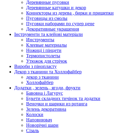
Деревянные пуговки
Деревянные катушки и декор
Коннекторы из дерева , бирки и прищепки
Пуговицы из смолы
Пуговки наборами по супер цене
Декоративные украшения
Інструменти та клейові матеріали
Инструменты
Клеевые материалы
Ножиці і пінцети
Термопистолеты
Утюжок для стрічок
Вироби з пінопласту
Декор з тканини та Холлофайбер
декор з тканини
Холлофайбер
Додатки , зелень , ягоди, фрукти
Бавовна і Лагурус
Букети складних тичінок та додатки
Веночки и шарики из ротанга
Зелень декоративна
Колоски
Наповнювач
Новорічні шари
Сізаль