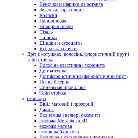
Веночки и шарики из ротанга
Зелень декоративна
Колоски
Наповнювач
Новорічні шари
Сізаль
Тичінки
Шишки и сухоцвіти
Ягідки та гілочки
Дріт в котушках, волосінь, флористичний прут і
тейп стрічка
Волосінь еластична і мононить
Дріт котушка
Дріт флористичний (флористичний прут)
Нитка бісерна
Синельная проволока
Тейп стрічка
екошкіра
Вініл матовий і прозорий
Джинс
Еко замша і велюр (оксамит)
екокожа Металік та 3D
екокожа матова
екошкіра блискуча
Екошкіра з кольоровими принтами