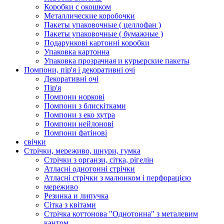
Коробки с окошком
Металлические коробочки
Пакеты упаковочные ( целлофан )
Пакеты упаковочные ( бумажные )
Подарункові картонні коробки
Упаковка картонна
Упаковка прозрачная и курьерские пакеты
Помпони, пір'я і декоративні очі
Декоративні очі
Пір'я
Помпони норкові
Помпони з блискітками
Помпони з еко хутра
Помпони нейлонові
Помпони фатінові
свічки
Стрічки, мереживо, шнури, гумка
Стрічки з органзи, сітка, рігелін
Атласні однотонні стрічки
Атласні стрічки з малюнком і перфорацією
мереживо
Резинка и липучка
Сітка з квітами
Стрічка коттонова "Однотонна" з металевим
кантом