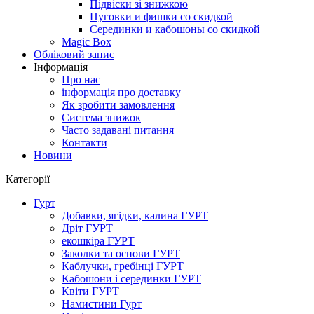
Підвіски зі знижкою
Пуговки и фишки со скидкой
Серединки и кабошоны со скидкой
Magic Box
Обліковий запис
Інформація
Про нас
інформація про доставку
Як зробити замовлення
Система знижок
Часто задавані питання
Контакти
Новини
Категорії
Гурт
Добавки, ягідки, калина ГУРТ
Дріт ГУРТ
екошкіра ГУРТ
Заколки та основи ГУРТ
Каблучки, гребінці ГУРТ
Кабошони і серединки ГУРТ
Квіти ГУРТ
Намистини Гурт