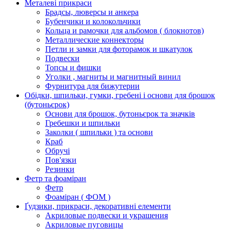
Металеві прикраси
Брадсы, люверсы и анкера
Бубенчики и колокольчики
Кольца и рамочки для альбомов ( блокнотов)
Металлические коннекторы
Петли и замки для фоторамок и шкатулок
Подвески
Топсы и фишки
Уголки , магниты и магнитный винил
Фурнитура для бижутерии
Обідки, шпильки, гумки, гребені і основи для брошок
(бутоньєрок)
Основи для брошок, бутоньєрок та значків
Гребешки и шпильки
Заколки ( шпильки ) та основи
Краб
Обручі
Пов'язки
Резинки
Фетр та фоаміран
Фетр
Фоаміран ( ФОМ )
Ґудзики, прикраси, декоративні елементи
Акриловые подвески и украшения
Акриловые пуговицы