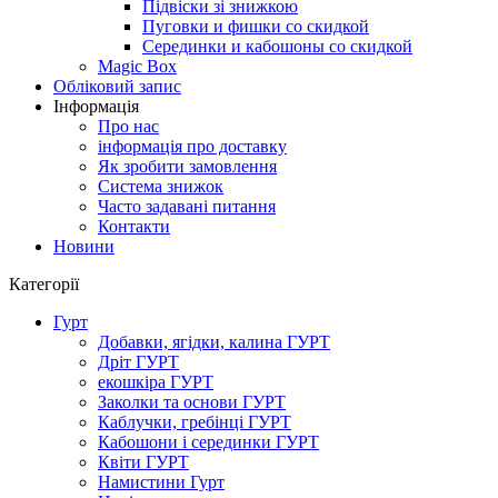
Підвіски зі знижкою
Пуговки и фишки со скидкой
Серединки и кабошоны со скидкой
Magic Box
Обліковий запис
Інформація
Про нас
інформація про доставку
Як зробити замовлення
Система знижок
Часто задавані питання
Контакти
Новини
Категорії
Гурт
Добавки, ягідки, калина ГУРТ
Дріт ГУРТ
екошкіра ГУРТ
Заколки та основи ГУРТ
Каблучки, гребінці ГУРТ
Кабошони і серединки ГУРТ
Квіти ГУРТ
Намистини Гурт