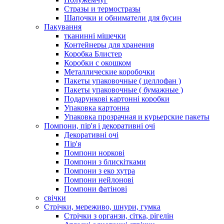
Стразы и термостразы
Шапочки и обниматели для бусин
Пакування
тканинні мішечки
Контейнеры для хранения
Коробка Блистер
Коробки с окошком
Металлические коробочки
Пакеты упаковочные ( целлофан )
Пакеты упаковочные ( бумажные )
Подарункові картонні коробки
Упаковка картонна
Упаковка прозрачная и курьерские пакеты
Помпони, пір'я і декоративні очі
Декоративні очі
Пір'я
Помпони норкові
Помпони з блискітками
Помпони з еко хутра
Помпони нейлонові
Помпони фатінові
свічки
Стрічки, мереживо, шнури, гумка
Стрічки з органзи, сітка, рігелін