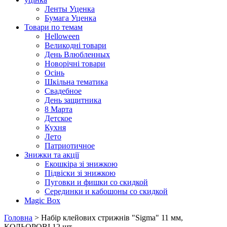
Ленты Уценка
Бумага Уценка
Товари по темам
Helloween
Великодні товари
День Влюбленных
Новорічні товари
Осінь
Шкільна тематика
Свадебное
День защитника
8 Марта
Детское
Кухня
Лето
Патриотичное
Знижки та акції
Екошкіра зі знижкою
Підвіски зі знижкою
Пуговки и фишки со скидкой
Серединки и кабошоны со скидкой
Magic Box
Головна
> Набір клейових стрижнів "Sigma" 11 мм,
КОЛЬОРОВІ 12 шт