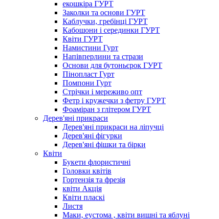
екошкіра ГУРТ
Заколки та основи ГУРТ
Каблучки, гребінці ГУРТ
Кабошони і серединки ГУРТ
Квіти ГУРТ
Намистини Гурт
Напівперлини та стрази
Основи для бутоньєрок ГУРТ
Пінопласт Гурт
Помпони Гурт
Стрічки і мереживо опт
Фетр і кружечки з фетру ГУРТ
Фоаміран з глітером ГУРТ
Дерев'яні прикраси
Дерев'яні прикраси на ліпучці
Дерев'яні фігурки
Дерев'яні фішки та бірки
Квіти
Букети флористичні
Головки квітів
Гортензія та фрезія
квіти Акція
Квіти пласкі
Листя
Маки, еустома , квіти вишні та яблуні