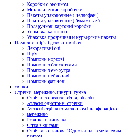
Коробки с окошком
Металлические коробочки
Пакеты упаковочные ( целлофан )
Пакеты упаковочные ( бумажные )
Подарункові картонні коробки
Упаковка картонна
Упаковка прозрачная и курьерские пакеты
Помпони, пір'я і декоративні очі
Декоративні очі
Пір'я
Помпони норкові
Помпони з блискітками
Помпони з еко хутра
Помпони нейлонові
Помпони фатінові
свічки
Стрічки, мереживо, шнури, гумка
Стрічки з органзи, сітка, рігелін
Атласні однотонні стрічки
Атласні стрічки з малюнком і перфорацією
мереживо
Резинка и липучка
Сітка з квітами
Стрічка коттонова "Однотонна" з металевим
кантом