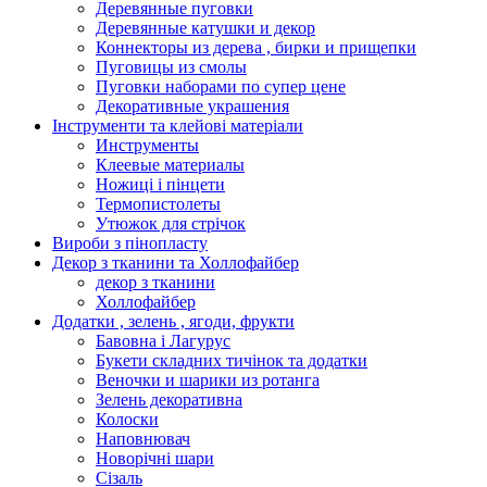
Деревянные пуговки
Деревянные катушки и декор
Коннекторы из дерева , бирки и прищепки
Пуговицы из смолы
Пуговки наборами по супер цене
Декоративные украшения
Інструменти та клейові матеріали
Инструменты
Клеевые материалы
Ножиці і пінцети
Термопистолеты
Утюжок для стрічок
Вироби з пінопласту
Декор з тканини та Холлофайбер
декор з тканини
Холлофайбер
Додатки , зелень , ягоди, фрукти
Бавовна і Лагурус
Букети складних тичінок та додатки
Веночки и шарики из ротанга
Зелень декоративна
Колоски
Наповнювач
Новорічні шари
Сізаль