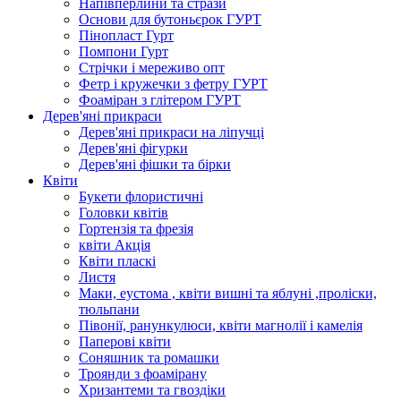
Напівперлини та стрази
Основи для бутоньєрок ГУРТ
Пінопласт Гурт
Помпони Гурт
Стрічки і мереживо опт
Фетр і кружечки з фетру ГУРТ
Фоаміран з глітером ГУРТ
Дерев'яні прикраси
Дерев'яні прикраси на ліпучці
Дерев'яні фігурки
Дерев'яні фішки та бірки
Квіти
Букети флористичні
Головки квітів
Гортензія та фрезія
квіти Акція
Квіти пласкі
Листя
Маки, еустома , квіти вишні та яблуні ,проліски,
тюльпани
Півонії, ранункулюси, квіти магнолії і камелія
Паперові квіти
Соняшник та ромашки
Троянди з фоамірану
Хризантеми та гвоздіки