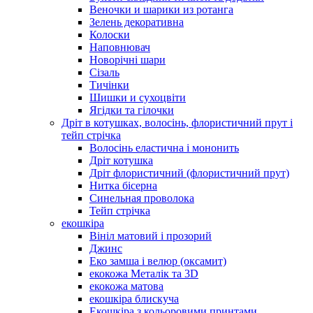
Веночки и шарики из ротанга
Зелень декоративна
Колоски
Наповнювач
Новорічні шари
Сізаль
Тичінки
Шишки и сухоцвіти
Ягідки та гілочки
Дріт в котушках, волосінь, флористичний прут і
тейп стрічка
Волосінь еластична і мононить
Дріт котушка
Дріт флористичний (флористичний прут)
Нитка бісерна
Синельная проволока
Тейп стрічка
екошкіра
Вініл матовий і прозорий
Джинс
Еко замша і велюр (оксамит)
екокожа Металік та 3D
екокожа матова
екошкіра блискуча
Екошкіра з кольоровими принтами