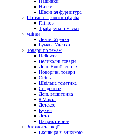
Нашивки
Нитки
Швейная фурнитура
Штампінг , блиск і фарба
Гліттер
Трафареты и маски
уцінка
Ленты Уценка
Бумага Уценка
Товари по темам
Helloween
Великодні товари
День Влюбленных
Новорічні товари
Осінь
Шкільна тематика
Свадебное
День защитника
8 Марта
Детское
Кухня
Лето
Патриотичное
Знижки та акції
Екошкіра зі знижкою