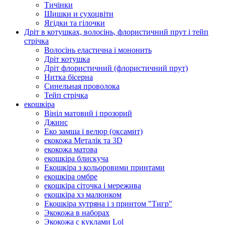
Тичінки
Шишки и сухоцвіти
Ягідки та гілочки
Дріт в котушках, волосінь, флористичний прут і тейп
стрічка
Волосінь еластична і мононить
Дріт котушка
Дріт флористичний (флористичний прут)
Нитка бісерна
Синельная проволока
Тейп стрічка
екошкіра
Вініл матовий і прозорий
Джинс
Еко замша і велюр (оксамит)
екокожа Металік та 3D
екокожа матова
екошкіра блискуча
Екошкіра з кольоровими принтами
екошкіра омбре
екошкіра сіточка і мережива
екошкіра хз малюнком
Екошкіра хутряна і з принтом "Тигр"
Экокожа в наборах
Экокожа с куклами Lol