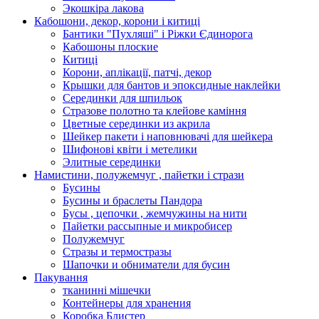
Экошкiра лакова
Кабошони, декор, корони і китиці
Бантики "Пухляші" і Ріжки Єдинорога
Кабошоны плоские
Китиці
Корони, аплікації, патчі, декор
Крышки для бантов и эпоксидные наклейки
Серединки для шпильок
Стразове полотно та клейове каміння
Цветные серединки из акрила
Шейкер пакети і наповнювачі для шейкера
Шифонові квіти і метелики
Элитные серединки
Намистини, полужемчуг , пайетки і стрази
Бусины
Бусины и браслеты Пандора
Бусы , цепочки , жемчужины на нити
Пайетки рассыпные и микробисер
Полужемчуг
Стразы и термостразы
Шапочки и обниматели для бусин
Пакування
тканинні мішечки
Контейнеры для хранения
Коробка Блистер