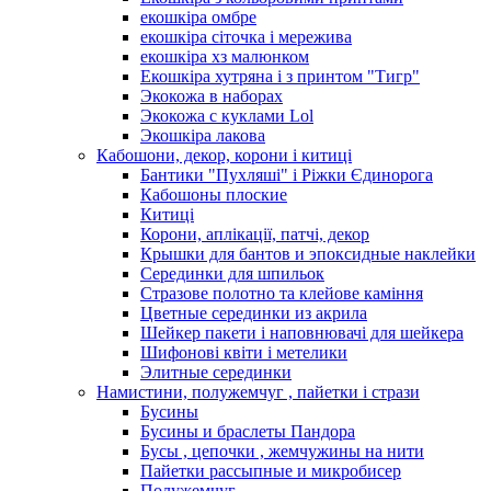
екошкіра омбре
екошкіра сіточка і мережива
екошкіра хз малюнком
Екошкіра хутряна і з принтом "Тигр"
Экокожа в наборах
Экокожа с куклами Lol
Экошкiра лакова
Кабошони, декор, корони і китиці
Бантики "Пухляші" і Ріжки Єдинорога
Кабошоны плоские
Китиці
Корони, аплікації, патчі, декор
Крышки для бантов и эпоксидные наклейки
Серединки для шпильок
Стразове полотно та клейове каміння
Цветные серединки из акрила
Шейкер пакети і наповнювачі для шейкера
Шифонові квіти і метелики
Элитные серединки
Намистини, полужемчуг , пайетки і стрази
Бусины
Бусины и браслеты Пандора
Бусы , цепочки , жемчужины на нити
Пайетки рассыпные и микробисер
Полужемчуг