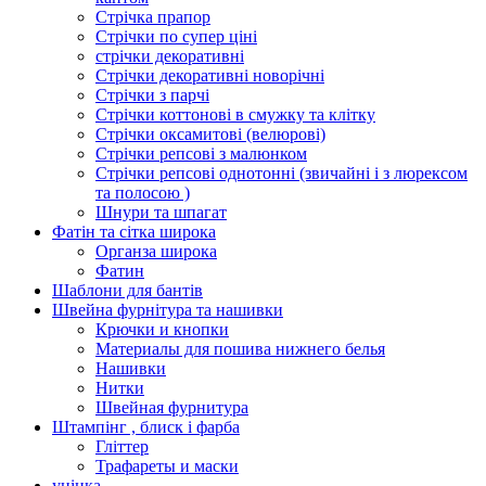
Стрічка прапор
Стрічки по супер ціні
стрічки декоративні
Стрічки декоративні новорічні
Стрічки з парчі
Стрічки коттонові в смужку та клітку
Стрічки оксамитові (велюрові)
Стрічки репсові з малюнком
Стрічки репсові однотонні (звичайні і з люрексом
та полосою )
Шнури та шпагат
Фатін та сітка широка
Органза широка
Фатин
Шаблони для бантів
Швейна фурнітура та нашивки
Крючки и кнопки
Материалы для пошива нижнего белья
Нашивки
Нитки
Швейная фурнитура
Штампінг , блиск і фарба
Гліттер
Трафареты и маски
уцінка