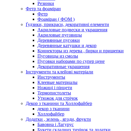
Резинки
Фетр та фоаміран
Фетр
Фоаміран ( ФОМ )
Ґудзики, прикраси, декоративні елементи
Акриловые подвески и украшения
Акриловые пуговицы
Деревянные пуговки
Деревянные катушки и декор
Коннекторы из дерева , бирки и прищепки
Пуговицы из смолы
Пуговки наборами по супер цене
Декоративные украшения
Інструменти та клейові матеріали
Инструменты
Клеевые материалы
Ножиці і пінцети
Термопистолеты
Утюжок для стрічок
Декор з тканини та Холлофайбер
декор з тканини
Холлофайбер
Додатки , зелень , ягоди, фрукти
Бавовна і Лагурус
Букети складних тичінок та додатки