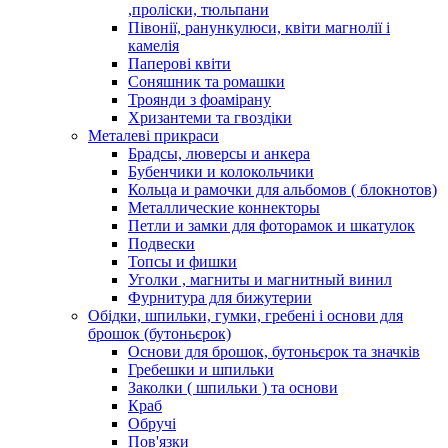
,проліски, тюльпани
Півонії, ранункулюси, квіти магнолії і
камелія
Паперові квіти
Соняшник та ромашки
Троянди з фоамірану
Хризантеми та гвоздіки
Металеві прикраси
Брадсы, люверсы и анкера
Бубенчики и колокольчики
Кольца и рамочки для альбомов ( блокнотов)
Металлические коннекторы
Петли и замки для фоторамок и шкатулок
Подвески
Топсы и фишки
Уголки , магниты и магнитный винил
Фурнитура для бижутерии
Обідки, шпильки, гумки, гребені і основи для
брошок (бутоньєрок)
Основи для брошок, бутоньєрок та значків
Гребешки и шпильки
Заколки ( шпильки ) та основи
Краб
Обручі
Пов'язки