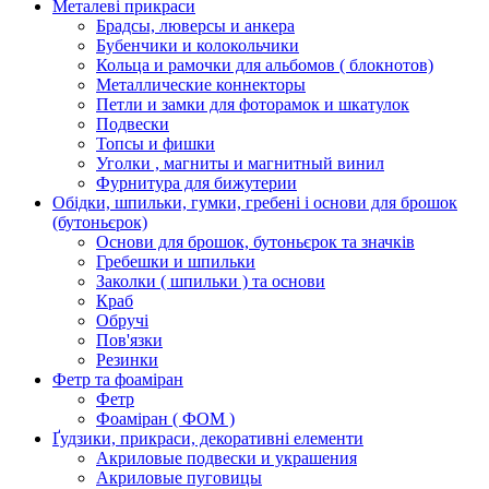
Металеві прикраси
Брадсы, люверсы и анкера
Бубенчики и колокольчики
Кольца и рамочки для альбомов ( блокнотов)
Металлические коннекторы
Петли и замки для фоторамок и шкатулок
Подвески
Топсы и фишки
Уголки , магниты и магнитный винил
Фурнитура для бижутерии
Обідки, шпильки, гумки, гребені і основи для брошок
(бутоньєрок)
Основи для брошок, бутоньєрок та значків
Гребешки и шпильки
Заколки ( шпильки ) та основи
Краб
Обручі
Пов'язки
Резинки
Фетр та фоаміран
Фетр
Фоаміран ( ФОМ )
Ґудзики, прикраси, декоративні елементи
Акриловые подвески и украшения
Акриловые пуговицы