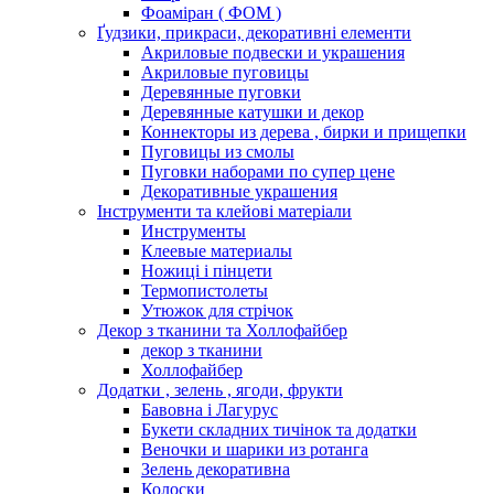
Фоаміран ( ФОМ )
Ґудзики, прикраси, декоративні елементи
Акриловые подвески и украшения
Акриловые пуговицы
Деревянные пуговки
Деревянные катушки и декор
Коннекторы из дерева , бирки и прищепки
Пуговицы из смолы
Пуговки наборами по супер цене
Декоративные украшения
Інструменти та клейові матеріали
Инструменты
Клеевые материалы
Ножиці і пінцети
Термопистолеты
Утюжок для стрічок
Декор з тканини та Холлофайбер
декор з тканини
Холлофайбер
Додатки , зелень , ягоди, фрукти
Бавовна і Лагурус
Букети складних тичінок та додатки
Веночки и шарики из ротанга
Зелень декоративна
Колоски