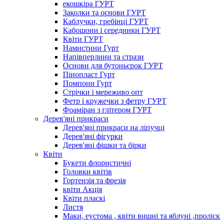
екошкіра ГУРТ
Заколки та основи ГУРТ
Каблучки, гребінці ГУРТ
Кабошони і серединки ГУРТ
Квіти ГУРТ
Намистини Гурт
Напівперлини та стрази
Основи для бутоньєрок ГУРТ
Пінопласт Гурт
Помпони Гурт
Стрічки і мереживо опт
Фетр і кружечки з фетру ГУРТ
Фоаміран з глітером ГУРТ
Дерев'яні прикраси
Дерев'яні прикраси на ліпучці
Дерев'яні фігурки
Дерев'яні фішки та бірки
Квіти
Букети флористичні
Головки квітів
Гортензія та фрезія
квіти Акція
Квіти пласкі
Листя
Маки, еустома , квіти вишні та яблуні ,проліс