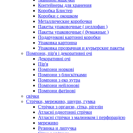
Контейнеры для хранения
Коробка Блистер
Коробки с окошком
Металлические коробочки
Пакеты упаковочные ( целлофан )
Пакеты упаковочные ( бумажные )
Подарункові картонні коробки
Упаковка картонна
Упаковка прозрачная и курьерские пакеты
Помпони, пір'я і декоративні очі
Декоративні очі
Пір'я
Помпони норкові
Помпони з блискітками
Помпони з еко хутра
Помпони нейлонові
Помпони фатінові
свічки
Стрічки, мереживо, шнури, гумка
Стрічки з органзи, сітка, рігелін
Атласні однотонні стрічки
Атласні стрічки з малюнком і перфорацією
мереживо
Резинка и липучка