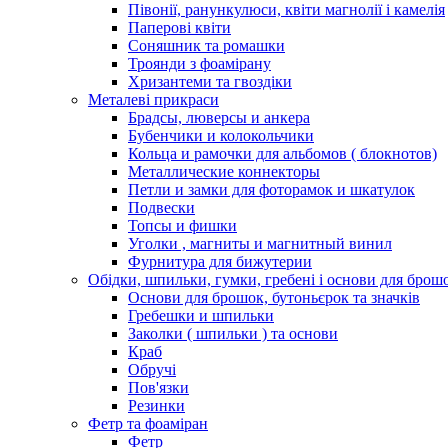
Півонії, ранункулюси, квіти магнолії і камелія
Паперові квіти
Соняшник та ромашки
Троянди з фоамірану
Хризантеми та гвоздіки
Металеві прикраси
Брадсы, люверсы и анкера
Бубенчики и колокольчики
Кольца и рамочки для альбомов ( блокнотов)
Металлические коннекторы
Петли и замки для фоторамок и шкатулок
Подвески
Топсы и фишки
Уголки , магниты и магнитный винил
Фурнитура для бижутерии
Обідки, шпильки, гумки, гребені і основи для брош
Основи для брошок, бутоньєрок та значків
Гребешки и шпильки
Заколки ( шпильки ) та основи
Краб
Обручі
Пов'язки
Резинки
Фетр та фоаміран
Фетр