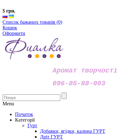
$
грн.
Список бажаних товарів (0)
Кошик
Оформити
Аромат творчості
096-85-88-003
Menu
Початок
Категорії
Гурт
Добавки, ягідки, калина ГУРТ
Дріт ГУРТ