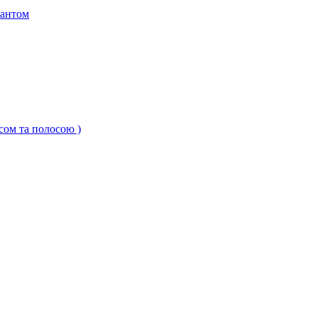
кантом
ксом та полосою )