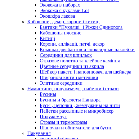
Экокожа в наборах
Экокожа с куклами Lol
Экошкiра лакова
Кабошони, декор, корони і китиці
Бантики "Пухляші" і Ріжки Єдинорога
Кабошоны плоские
Китиці
Корони, аплікації, патчі, декор
Крышки для бантов и эпоксидные наклейки
Серединки для шпильок
Стразове полотно та клейове каміння
Цветные серединки из акрила
Шейкер пакети і наповнювачі для шейкера
Шифонові квіти і метелики
Элитные серединки
Намистини, полужемчуг , пайетки і стрази
Бусины
Бусины и браслеты Пандора
Бусы , цепочки , жемчужины на нити
Пайетки рассыпные и микробисер
Полужемчуг
Стразы и термостразы
Шапочки и обниматели для бусин
Пакування
тканинні мішечки