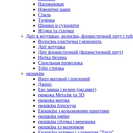
Наповнювач
Новорічні шари
Сізаль
Тичінки
Шишки и сухоцвіти
Ягідки та гілочки
Дріт в котушках, волосінь, флористичний прут і тей
Волосінь еластична і мононить
Дріт котушка
Дріт флористичний (флористичний прут)
Нитка бісерна
Синельная проволока
Тейп стрічка
екошкіра
Вініл матовий і прозорий
Джинс
Еко замша і велюр (оксамит)
екокожа Металік та 3D
екокожа матова
екошкіра блискуча
Екошкіра з кольоровими принтами
екошкіра омбре
екошкіра сіточка і мережива
екошкіра хз малюнком
Екошкіра хутряна і з принтом "Тигр"