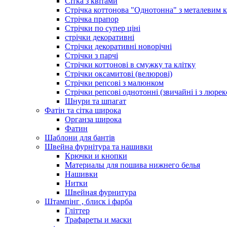
Сітка з квітами
Стрічка коттонова "Однотонна" з металевим 
Стрічка прапор
Стрічки по супер ціні
стрічки декоративні
Стрічки декоративні новорічні
Стрічки з парчі
Стрічки коттонові в смужку та клітку
Стрічки оксамитові (велюрові)
Стрічки репсові з малюнком
Стрічки репсові однотонні (звичайні і з люре
Шнури та шпагат
Фатін та сітка широка
Органза широка
Фатин
Шаблони для бантів
Швейна фурнітура та нашивки
Крючки и кнопки
Материалы для пошива нижнего белья
Нашивки
Нитки
Швейная фурнитура
Штампінг , блиск і фарба
Гліттер
Трафареты и маски