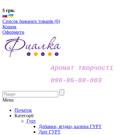
$
грн.
Список бажаних товарів (0)
Кошик
Оформити
Аромат творчості
096-85-88-003
Menu
Початок
Категорії
Гурт
Добавки, ягідки, калина ГУРТ
Дріт ГУРТ