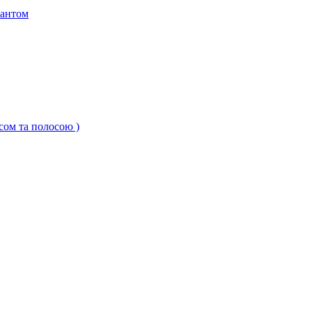
кантом
ксом та полосою )