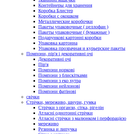
Контейнеры для хранения
Коробка Блистер
Коробки с окошком
Металлические коробочки
Пакеты упаковочные ( целлофан )
Пакеты упаковочные ( бумажные )
Подарункові картонні коробки
Упаковка картонна
Упаковка прозрачная и курьерские пакеты
Помпони, пір'я і декоративні очі
Декоративні очі
Пір'я
Помпони норкові
Помпони з блискітками
Помпони з еко хутра
Помпони нейлонові
Помпони фатінові
свічки
Стрічки, мереживо, шнури, гумка
Стрічки з органзи, сітка, рігелін
Атласні однотонні стрічки
Атласні стрічки з малюнком і перфорацією
мереживо
Резинка и липучка