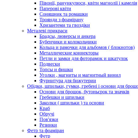
Півонії, ранункулюси, квіти магнолії і камелія
Паперові квіти
Соняшник та ромашки
Троянди з фоамірану
Хризантеми та гвоздіки
Металеві прикраси
Брадсы, люверсы и анкера
Бубенчики и колокольчики
Кольца и рамочки для альбомов ( блокнотов)
Металлические коннекторы
Петли и замки для фоторамок и шкатулок
Подвески
Топсы и фишки
Уголки , магниты и магнитный винил
Фурнитура для бижутерии
Обідки, шпильки, гумки, гребені і основи для брош
Основи для брошок, бутоньєрок та значків
Гребешки и шпильки
Заколки ( шпильки ) та основи
Краб
Обручі
Пов'язки
Резинки
Фетр та фоаміран
Фетр