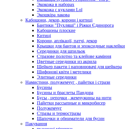
Экокожа в наборах
Экокожа с куклами Lol
Экошкiра лакова
Кабошони, декор, корони і китиці
Бантики "Пухляші" і Ріжки Єдинорога
Кабошоны плоские
Китиці
Корони, аплікації, патчі, декор
Крышки для бантов и эпоксидные наклейки
Серединки для шпильок
Стразове полотно та клейове каміння
Цветные серединки из акрила
Шейкер пакети і наповнювачі для шейкера
Шифонові квіти і метелики
Элитные серединки
Намистини, полужемчуг , пайетки і стрази
Бусины
Бусины и браслеты Пандора
Бусы , цепочки , жемчужины на нити
Пайетки рассыпные и микробисер
Полужемчуг
Стразы и термостразы
Шапочки и обниматели для бусин
Пакування
тканинні мішечки