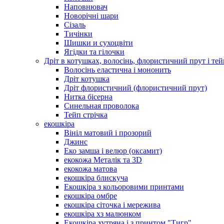
Наповнювач
Новорічні шари
Сізаль
Тичінки
Шишки и сухоцвіти
Ягідки та гілочки
Дріт в котушках, волосінь, флористичний прут і тей
Волосінь еластична і мононить
Дріт котушка
Дріт флористичний (флористичний прут)
Нитка бісерна
Синельная проволока
Тейп стрічка
екошкіра
Вініл матовий і прозорий
Джинс
Еко замша і велюр (оксамит)
екокожа Металік та 3D
екокожа матова
екошкіра блискуча
Екошкіра з кольоровими принтами
екошкіра омбре
екошкіра сіточка і мережива
екошкіра хз малюнком
Екошкіра хутряна і з принтом "Тигр"