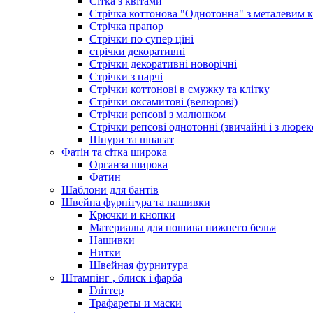
Сітка з квітами
Стрічка коттонова "Однотонна" з металевим 
Стрічка прапор
Стрічки по супер ціні
стрічки декоративні
Стрічки декоративні новорічні
Стрічки з парчі
Стрічки коттонові в смужку та клітку
Стрічки оксамитові (велюрові)
Стрічки репсові з малюнком
Стрічки репсові однотонні (звичайні і з люре
Шнури та шпагат
Фатін та сітка широка
Органза широка
Фатин
Шаблони для бантів
Швейна фурнітура та нашивки
Крючки и кнопки
Материалы для пошива нижнего белья
Нашивки
Нитки
Швейная фурнитура
Штампінг , блиск і фарба
Гліттер
Трафареты и маски