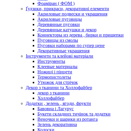
Фоаміран ( ФОМ )
Ґудзики, прикраси, декоративні елементи
Акриловые подвески и украшения
Акриловые пуговицы
Деревянные пуговки
Деревянные катушки и декор
Коннекторы из дерева , бирки и прищепки
Пуговицы из смолы
Пуговки наборами по супер цене
Декоративные украшения
Інструменти та клейові матеріали
Инструменты
Клеевые материалы
Ножиці і пінцети
Термопистолеты
Утюжок для стрічок
Декор з тканини та Холлофайбер
декор з тканини
Холлофайбер
Додатки , зелень , ягоди, фрукти
Бавовна і Лагурус
Букети складних тичінок та додатки
Веночки и шарики из ротанга
Зелень декоративна
Колоски