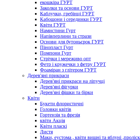
екошкіра ГУРТ
Заколки та основи ГУРТ
Каблучки, гребінці ГУРТ
Кабошони і серединки ГУРТ
Квіти ГУРТ
Намистини Гурт
Напівперлини та стрази
Основи для бутоньєрок ГУРТ
Пінопласт Гурт
Помпони Гурт
Стрічки і мереживо опт
Фетр і кружечки з фетру ГУРТ
Фоаміран з глітером ГУРТ
Дерев'яні прикраси
Дерев'яні прикраси на ліпучці
Дерев'яні фігурки
Дерев'яні фішки та бірки
Квіти
Букети флористичні
Головки квітів
Гортензія та фрезія
квіти Акція
Квіти пласкі
Листя
Маки, еустома , квіти вишні та яблуні ,проліс