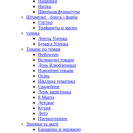
Нашивки
Нитки
Швейная фурнитура
Штампінг , блиск і фарба
Гліттер
Трафареты и маски
уцінка
Ленты Уценка
Бумага Уценка
Товари по темам
Helloween
Великодні товари
День Влюбленных
Новорічні товари
Осінь
Шкільна тематика
Свадебное
День защитника
8 Марта
Детское
Кухня
Лето
Патриотичное
Знижки та акції
Екошкіра зі знижкою