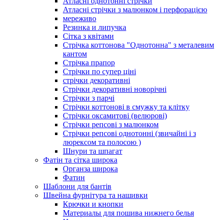
Атласні однотонні стрічки
Атласні стрічки з малюнком і перфорацією
мереживо
Резинка и липучка
Сітка з квітами
Стрічка коттонова "Однотонна" з металевим
кантом
Стрічка прапор
Стрічки по супер ціні
стрічки декоративні
Стрічки декоративні новорічні
Стрічки з парчі
Стрічки коттонові в смужку та клітку
Стрічки оксамитові (велюрові)
Стрічки репсові з малюнком
Стрічки репсові однотонні (звичайні і з
люрексом та полосою )
Шнури та шпагат
Фатін та сітка широка
Органза широка
Фатин
Шаблони для бантів
Швейна фурнітура та нашивки
Крючки и кнопки
Материалы для пошива нижнего белья