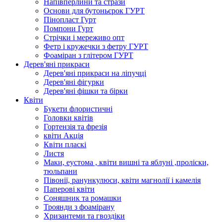
Напівперлини та стрази
Основи для бутоньєрок ГУРТ
Пінопласт Гурт
Помпони Гурт
Стрічки і мереживо опт
Фетр і кружечки з фетру ГУРТ
Фоаміран з глітером ГУРТ
Дерев'яні прикраси
Дерев'яні прикраси на ліпучці
Дерев'яні фігурки
Дерев'яні фішки та бірки
Квіти
Букети флористичні
Головки квітів
Гортензія та фрезія
квіти Акція
Квіти пласкі
Листя
Маки, еустома , квіти вишні та яблуні ,проліски,
тюльпани
Півонії, ранункулюси, квіти магнолії і камелія
Паперові квіти
Соняшник та ромашки
Троянди з фоамірану
Хризантеми та гвоздіки