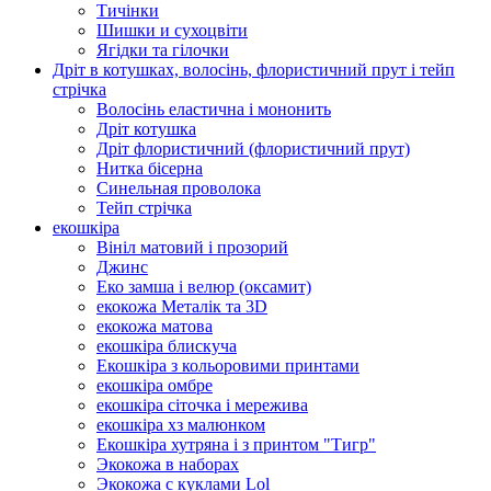
Тичінки
Шишки и сухоцвіти
Ягідки та гілочки
Дріт в котушках, волосінь, флористичний прут і тейп
стрічка
Волосінь еластична і мононить
Дріт котушка
Дріт флористичний (флористичний прут)
Нитка бісерна
Синельная проволока
Тейп стрічка
екошкіра
Вініл матовий і прозорий
Джинс
Еко замша і велюр (оксамит)
екокожа Металік та 3D
екокожа матова
екошкіра блискуча
Екошкіра з кольоровими принтами
екошкіра омбре
екошкіра сіточка і мережива
екошкіра хз малюнком
Екошкіра хутряна і з принтом "Тигр"
Экокожа в наборах
Экокожа с куклами Lol