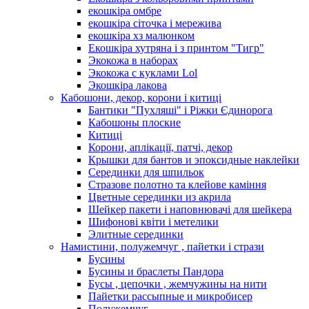
екошкіра омбре
екошкіра сіточка і мережива
екошкіра хз малюнком
Екошкіра хутряна і з принтом "Тигр"
Экокожа в наборах
Экокожа с куклами Lol
Экошкiра лакова
Кабошони, декор, корони і китиці
Бантики "Пухляші" і Ріжки Єдинорога
Кабошоны плоские
Китиці
Корони, аплікації, патчі, декор
Крышки для бантов и эпоксидные наклейки
Серединки для шпильок
Стразове полотно та клейове каміння
Цветные серединки из акрила
Шейкер пакети і наповнювачі для шейкера
Шифонові квіти і метелики
Элитные серединки
Намистини, полужемчуг , пайетки і стрази
Бусины
Бусины и браслеты Пандора
Бусы , цепочки , жемчужины на нити
Пайетки рассыпные и микробисер
Полужемчуг