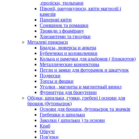
,проліски, тюльпани
Півонії, ранункулюси, квіти магнолії і
камелія
Паперові квіти
Соняшник та ромашки
Троянди з фоамірану
Хризантеми та гвоздіки
Металеві прикраси
Брадсы, люверсы и анкера
Бубенчики и колокольчики
Кольца и рамочки для альбомов ( блокнотов)
Металлические коннекторы
Петли и замки для фоторамок и шкатулок
Подвески
Топсы и фишки
Уголки , магниты и магнитный винил
Фурнитура для бижутерии
Обідки, шпильки, гумки, гребені і основи для
брошок (бутоньєрок)
Основи для брошок, бутоньєрок та значків
Гребешки и шпильки
Заколки ( шпильки ) та основи
Краб
Обручі
Пов'язки