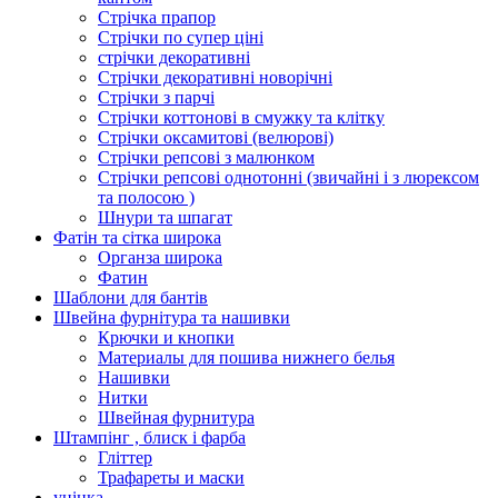
Стрічка прапор
Стрічки по супер ціні
стрічки декоративні
Стрічки декоративні новорічні
Стрічки з парчі
Стрічки коттонові в смужку та клітку
Стрічки оксамитові (велюрові)
Стрічки репсові з малюнком
Стрічки репсові однотонні (звичайні і з люрексом
та полосою )
Шнури та шпагат
Фатін та сітка широка
Органза широка
Фатин
Шаблони для бантів
Швейна фурнітура та нашивки
Крючки и кнопки
Материалы для пошива нижнего белья
Нашивки
Нитки
Швейная фурнитура
Штампінг , блиск і фарба
Гліттер
Трафареты и маски
уцінка