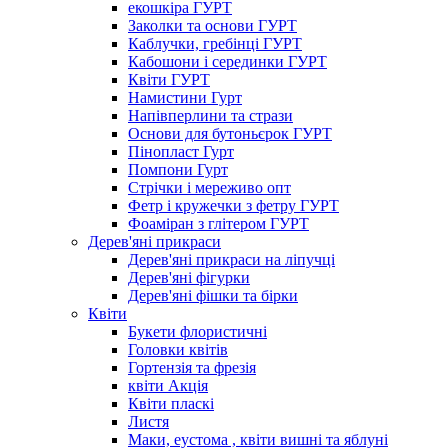
екошкіра ГУРТ
Заколки та основи ГУРТ
Каблучки, гребінці ГУРТ
Кабошони і серединки ГУРТ
Квіти ГУРТ
Намистини Гурт
Напівперлини та стрази
Основи для бутоньєрок ГУРТ
Пінопласт Гурт
Помпони Гурт
Стрічки і мереживо опт
Фетр і кружечки з фетру ГУРТ
Фоаміран з глітером ГУРТ
Дерев'яні прикраси
Дерев'яні прикраси на ліпучці
Дерев'яні фігурки
Дерев'яні фішки та бірки
Квіти
Букети флористичні
Головки квітів
Гортензія та фрезія
квіти Акція
Квіти пласкі
Листя
Маки, еустома , квіти вишні та яблуні