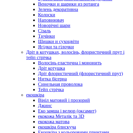
Веночки и шарики из ротанга
Зелень декоративна
Колоски
Наповнювач
Новорічні шари
Сізаль
Тичінки
Шишки и сухоцвіти
Ягідки та гілочки
Дріт в котушках, волосінь, флористичний прут і
тейп стрічка
Волосінь еластична і мононить
Дріт котушка
Дріт флористичний (флористичний прут)
Нитка бісерна
Синельная проволока
Тейп стрічка
екошкіра
Вініл матовий і прозорий
Джинс
Еко замша і велюр (оксамит)
екокожа Металік та 3D
екокожа матова
екошкіра блискуча
Екошкіра з кольоровими принтами