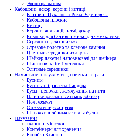
Экошкiра лакова
Кабошони, декор, корони і китиці
Бантики "Пухляші" і Ріжки Єдинорога
Кабошоны плоские
Китиці
Корони, аплікації, патчі, декор
Крышки для бантов и эпоксидные наклейки
Серединки для шпильок
Стразове полотно та клейове каміння
Цветные серединки из акрила
Шейкер пакети і наповнювачі для шейкера
Шифонові квіти і метелики
Элитные серединки
Намистини, полужемчуг , пайетки і стрази
Бусины
Бусины и браслеты Пандора
Бусы , цепочки , жемчужины на нити
Пайетки рассыпные и микробисер
Полужемчуг
Стразы и термостразы
Шапочки и обниматели для бусин
Пакування
тканинні мішечки
Контейнеры для хранения
Коробка Блистер