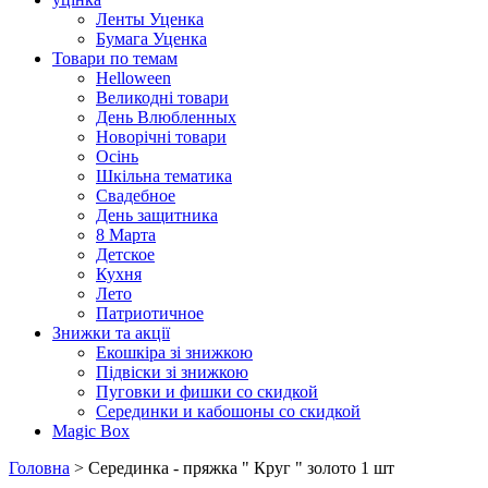
Ленты Уценка
Бумага Уценка
Товари по темам
Helloween
Великодні товари
День Влюбленных
Новорічні товари
Осінь
Шкільна тематика
Свадебное
День защитника
8 Марта
Детское
Кухня
Лето
Патриотичное
Знижки та акції
Екошкіра зі знижкою
Підвіски зі знижкою
Пуговки и фишки со скидкой
Серединки и кабошоны со скидкой
Magic Box
Головна
> Серединка - пряжка " Круг " золото 1 шт