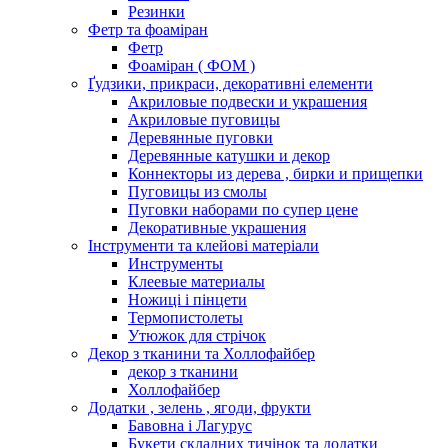
Резинки
Фетр та фоаміран
Фетр
Фоаміран ( ФОМ )
Ґудзики, прикраси, декоративні елементи
Акриловые подвески и украшения
Акриловые пуговицы
Деревянные пуговки
Деревянные катушки и декор
Коннекторы из дерева , бирки и прищепки
Пуговицы из смолы
Пуговки наборами по супер цене
Декоративные украшения
Інструменти та клейові матеріали
Инструменты
Клеевые материалы
Ножиці і пінцети
Термопистолеты
Утюжок для стрічок
Декор з тканини та Холлофайбер
декор з тканини
Холлофайбер
Додатки , зелень , ягоди, фрукти
Бавовна і Лагурус
Букети складних тичінок та додатки