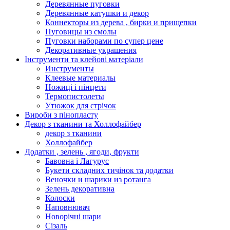
Деревянные пуговки
Деревянные катушки и декор
Коннекторы из дерева , бирки и прищепки
Пуговицы из смолы
Пуговки наборами по супер цене
Декоративные украшения
Інструменти та клейові матеріали
Инструменты
Клеевые материалы
Ножиці і пінцети
Термопистолеты
Утюжок для стрічок
Вироби з пінопласту
Декор з тканини та Холлофайбер
декор з тканини
Холлофайбер
Додатки , зелень , ягоди, фрукти
Бавовна і Лагурус
Букети складних тичінок та додатки
Веночки и шарики из ротанга
Зелень декоративна
Колоски
Наповнювач
Новорічні шари
Сізаль