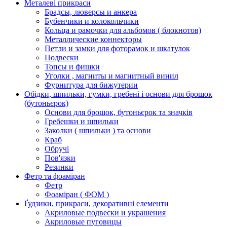
Металеві прикраси
Брадсы, люверсы и анкера
Бубенчики и колокольчики
Кольца и рамочки для альбомов ( блокнотов)
Металлические коннекторы
Петли и замки для фоторамок и шкатулок
Подвески
Топсы и фишки
Уголки , магниты и магнитный винил
Фурнитура для бижутерии
Обідки, шпильки, гумки, гребені і основи для брошок
(бутоньєрок)
Основи для брошок, бутоньєрок та значків
Гребешки и шпильки
Заколки ( шпильки ) та основи
Краб
Обручі
Пов'язки
Резинки
Фетр та фоаміран
Фетр
Фоаміран ( ФОМ )
Ґудзики, прикраси, декоративні елементи
Акриловые подвески и украшения
Акриловые пуговицы