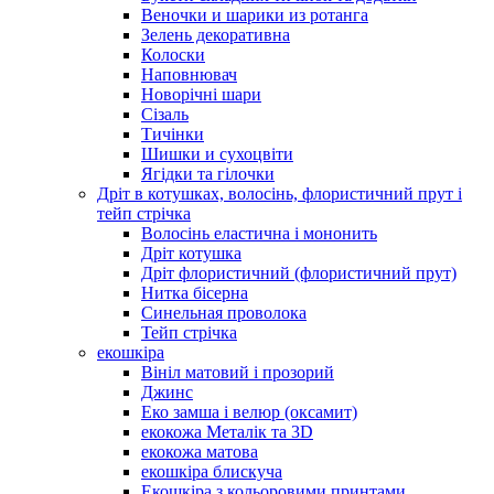
Веночки и шарики из ротанга
Зелень декоративна
Колоски
Наповнювач
Новорічні шари
Сізаль
Тичінки
Шишки и сухоцвіти
Ягідки та гілочки
Дріт в котушках, волосінь, флористичний прут і
тейп стрічка
Волосінь еластична і мононить
Дріт котушка
Дріт флористичний (флористичний прут)
Нитка бісерна
Синельная проволока
Тейп стрічка
екошкіра
Вініл матовий і прозорий
Джинс
Еко замша і велюр (оксамит)
екокожа Металік та 3D
екокожа матова
екошкіра блискуча
Екошкіра з кольоровими принтами