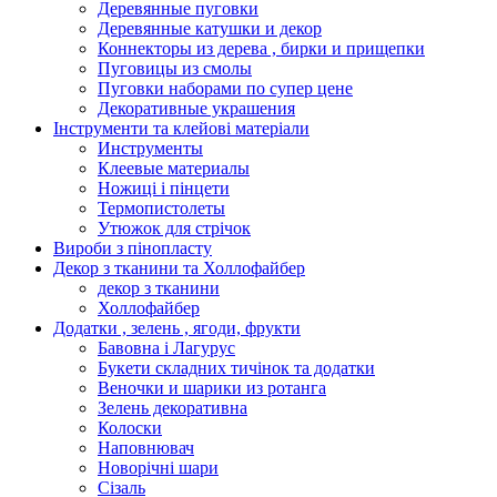
Деревянные пуговки
Деревянные катушки и декор
Коннекторы из дерева , бирки и прищепки
Пуговицы из смолы
Пуговки наборами по супер цене
Декоративные украшения
Інструменти та клейові матеріали
Инструменты
Клеевые материалы
Ножиці і пінцети
Термопистолеты
Утюжок для стрічок
Вироби з пінопласту
Декор з тканини та Холлофайбер
декор з тканини
Холлофайбер
Додатки , зелень , ягоди, фрукти
Бавовна і Лагурус
Букети складних тичінок та додатки
Веночки и шарики из ротанга
Зелень декоративна
Колоски
Наповнювач
Новорічні шари
Сізаль