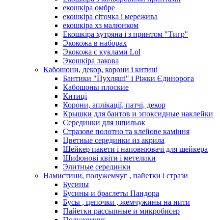
екошкіра омбре
екошкіра сіточка і мережива
екошкіра хз малюнком
Екошкіра хутряна і з принтом "Тигр"
Экокожа в наборах
Экокожа с куклами Lol
Экошкiра лакова
Кабошони, декор, корони і китиці
Бантики "Пухляші" і Ріжки Єдинорога
Кабошоны плоские
Китиці
Корони, аплікації, патчі, декор
Крышки для бантов и эпоксидные наклейки
Серединки для шпильок
Стразове полотно та клейове каміння
Цветные серединки из акрила
Шейкер пакети і наповнювачі для шейкера
Шифонові квіти і метелики
Элитные серединки
Намистини, полужемчуг , пайетки і стрази
Бусины
Бусины и браслеты Пандора
Бусы , цепочки , жемчужины на нити
Пайетки рассыпные и микробисер
Полужемчуг