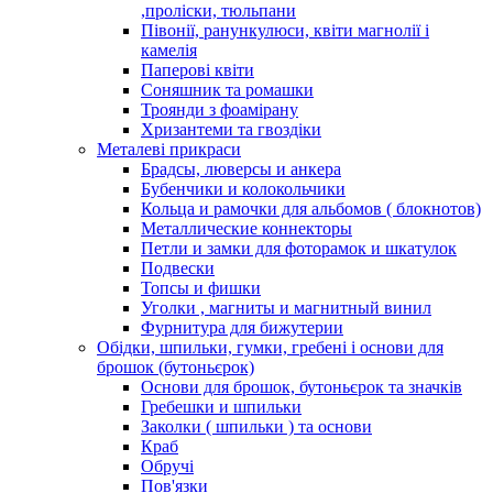
,проліски, тюльпани
Півонії, ранункулюси, квіти магнолії і
камелія
Паперові квіти
Соняшник та ромашки
Троянди з фоамірану
Хризантеми та гвоздіки
Металеві прикраси
Брадсы, люверсы и анкера
Бубенчики и колокольчики
Кольца и рамочки для альбомов ( блокнотов)
Металлические коннекторы
Петли и замки для фоторамок и шкатулок
Подвески
Топсы и фишки
Уголки , магниты и магнитный винил
Фурнитура для бижутерии
Обідки, шпильки, гумки, гребені і основи для
брошок (бутоньєрок)
Основи для брошок, бутоньєрок та значків
Гребешки и шпильки
Заколки ( шпильки ) та основи
Краб
Обручі
Пов'язки