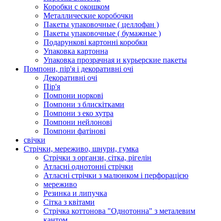
Коробки с окошком
Металлические коробочки
Пакеты упаковочные ( целлофан )
Пакеты упаковочные ( бумажные )
Подарункові картонні коробки
Упаковка картонна
Упаковка прозрачная и курьерские пакеты
Помпони, пір'я і декоративні очі
Декоративні очі
Пір'я
Помпони норкові
Помпони з блискітками
Помпони з еко хутра
Помпони нейлонові
Помпони фатінові
свічки
Стрічки, мереживо, шнури, гумка
Стрічки з органзи, сітка, рігелін
Атласні однотонні стрічки
Атласні стрічки з малюнком і перфорацією
мереживо
Резинка и липучка
Сітка з квітами
Стрічка коттонова "Однотонна" з металевим
кантом