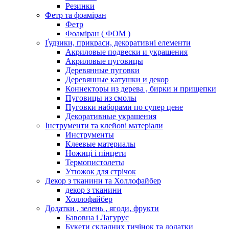
Резинки
Фетр та фоаміран
Фетр
Фоаміран ( ФОМ )
Ґудзики, прикраси, декоративні елементи
Акриловые подвески и украшения
Акриловые пуговицы
Деревянные пуговки
Деревянные катушки и декор
Коннекторы из дерева , бирки и прищепки
Пуговицы из смолы
Пуговки наборами по супер цене
Декоративные украшения
Інструменти та клейові матеріали
Инструменты
Клеевые материалы
Ножиці і пінцети
Термопистолеты
Утюжок для стрічок
Декор з тканини та Холлофайбер
декор з тканини
Холлофайбер
Додатки , зелень , ягоди, фрукти
Бавовна і Лагурус
Букети складних тичінок та додатки