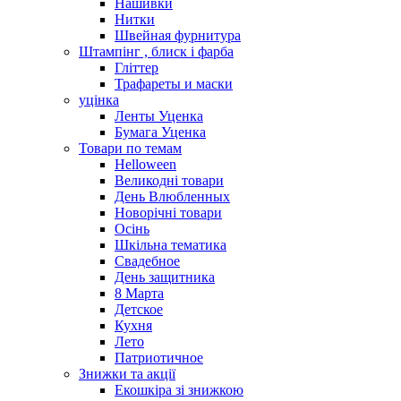
Нашивки
Нитки
Швейная фурнитура
Штампінг , блиск і фарба
Гліттер
Трафареты и маски
уцінка
Ленты Уценка
Бумага Уценка
Товари по темам
Helloween
Великодні товари
День Влюбленных
Новорічні товари
Осінь
Шкільна тематика
Свадебное
День защитника
8 Марта
Детское
Кухня
Лето
Патриотичное
Знижки та акції
Екошкіра зі знижкою