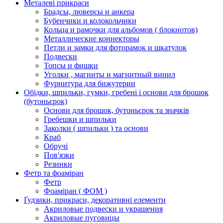
Металеві прикраси
Брадсы, люверсы и анкера
Бубенчики и колокольчики
Кольца и рамочки для альбомов ( блокнотов)
Металлические коннекторы
Петли и замки для фоторамок и шкатулок
Подвески
Топсы и фишки
Уголки , магниты и магнитный винил
Фурнитура для бижутерии
Обідки, шпильки, гумки, гребені і основи для брошок
(бутоньєрок)
Основи для брошок, бутоньєрок та значків
Гребешки и шпильки
Заколки ( шпильки ) та основи
Краб
Обручі
Пов'язки
Резинки
Фетр та фоаміран
Фетр
Фоаміран ( ФОМ )
Ґудзики, прикраси, декоративні елементи
Акриловые подвески и украшения
Акриловые пуговицы