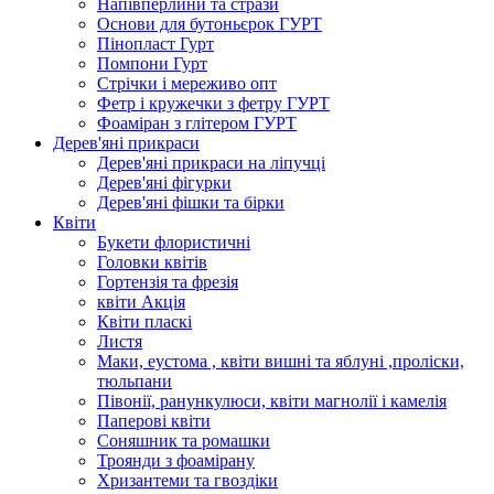
Напівперлини та стрази
Основи для бутоньєрок ГУРТ
Пінопласт Гурт
Помпони Гурт
Стрічки і мереживо опт
Фетр і кружечки з фетру ГУРТ
Фоаміран з глітером ГУРТ
Дерев'яні прикраси
Дерев'яні прикраси на ліпучці
Дерев'яні фігурки
Дерев'яні фішки та бірки
Квіти
Букети флористичні
Головки квітів
Гортензія та фрезія
квіти Акція
Квіти пласкі
Листя
Маки, еустома , квіти вишні та яблуні ,проліски,
тюльпани
Півонії, ранункулюси, квіти магнолії і камелія
Паперові квіти
Соняшник та ромашки
Троянди з фоамірану
Хризантеми та гвоздіки