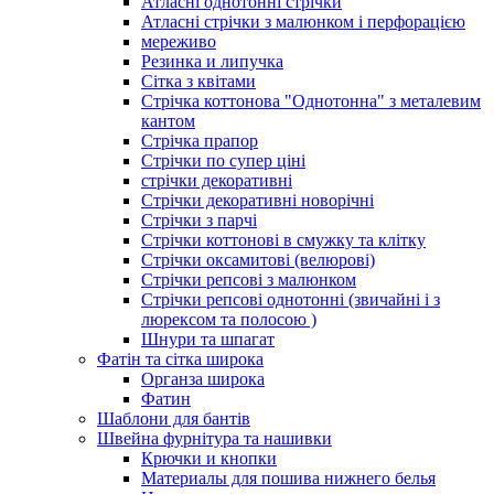
Атласні однотонні стрічки
Атласні стрічки з малюнком і перфорацією
мереживо
Резинка и липучка
Сітка з квітами
Стрічка коттонова "Однотонна" з металевим
кантом
Стрічка прапор
Стрічки по супер ціні
стрічки декоративні
Стрічки декоративні новорічні
Стрічки з парчі
Стрічки коттонові в смужку та клітку
Стрічки оксамитові (велюрові)
Стрічки репсові з малюнком
Стрічки репсові однотонні (звичайні і з
люрексом та полосою )
Шнури та шпагат
Фатін та сітка широка
Органза широка
Фатин
Шаблони для бантів
Швейна фурнітура та нашивки
Крючки и кнопки
Материалы для пошива нижнего белья