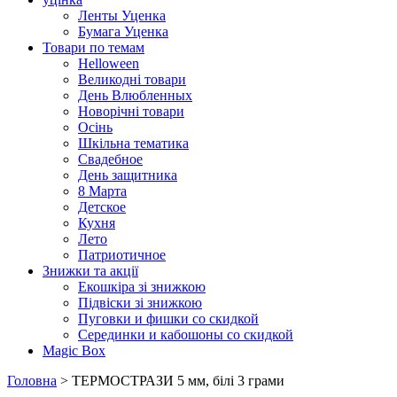
Ленты Уценка
Бумага Уценка
Товари по темам
Helloween
Великодні товари
День Влюбленных
Новорічні товари
Осінь
Шкільна тематика
Свадебное
День защитника
8 Марта
Детское
Кухня
Лето
Патриотичное
Знижки та акції
Екошкіра зі знижкою
Підвіски зі знижкою
Пуговки и фишки со скидкой
Серединки и кабошоны со скидкой
Magic Box
Головна
> ТЕРМОСТРАЗИ 5 мм, білі 3 грами