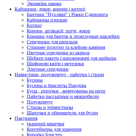
Экошкiра лакова
Кабошони, декор, корони і китиці
Бантики "Пухляші" і Ріжки Єдинорога
Кабошоны плоские
Китиці
Корони, аплікації, патчі, декор
Крышки для бантов и эпоксидные наклейки
Серединки для шпильок
Стразове полотно та клейове каміння
Цветные серединки из акрила
Шейкер пакети і наповнювачі для шейкера
Шифонові квіти і метелики
Элитные серединки
Намистини, полужемчуг , пайетки і стрази
Бусины
Бусины и браслеты Пандора
Бусы , цепочки , жемчужины на нити
Пайетки рассыпные и микробисер
Полужемчуг
Стразы и термостразы
Шапочки и обниматели для бусин
Пакування
тканинні мішечки
Контейнеры для хранения
Коробка Блистер