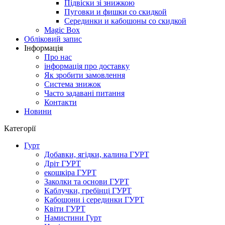
Підвіски зі знижкою
Пуговки и фишки со скидкой
Серединки и кабошоны со скидкой
Magic Box
Обліковий запис
Інформація
Про нас
інформація про доставку
Як зробити замовлення
Система знижок
Часто задавані питання
Контакти
Новини
Категорії
Гурт
Добавки, ягідки, калина ГУРТ
Дріт ГУРТ
екошкіра ГУРТ
Заколки та основи ГУРТ
Каблучки, гребінці ГУРТ
Кабошони і серединки ГУРТ
Квіти ГУРТ
Намистини Гурт