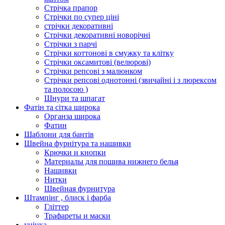
Стрічка прапор
Стрічки по супер ціні
стрічки декоративні
Стрічки декоративні новорічні
Стрічки з парчі
Стрічки коттонові в смужку та клітку
Стрічки оксамитові (велюрові)
Стрічки репсові з малюнком
Стрічки репсові однотонні (звичайні і з люрексом
та полосою )
Шнури та шпагат
Фатін та сітка широка
Органза широка
Фатин
Шаблони для бантів
Швейна фурнітура та нашивки
Крючки и кнопки
Материалы для пошива нижнего белья
Нашивки
Нитки
Швейная фурнитура
Штампінг , блиск і фарба
Гліттер
Трафареты и маски
уцінка