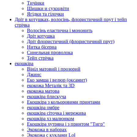
Тичінки
Шишки и сухоцвіти
Ягідки та гілочки
Дріт в котушках, волосінь, флористичний прут і тейп
стрічка
Волосінь еластична і мононить
Дріт котушка
Дріт флористичний (флористичний прут)
Нитка бісерна
Синельная проволока
Тейп стрічка
екошкіра
Вініл матовий і прозорий
Джинс
Еко замша і велюр (оксамит)
екокожа Металік та 3D
екокожа матова
екошкіра блискуча
Екошкіра з кольоровими принтами
екошкіра омбре
екошкіра сіточка і мережива
екошкіра хз малюнком
Екошкіра хутряна і з принтом "Тигр"
Экокожа в наборах
Экокожа с куклами Lol