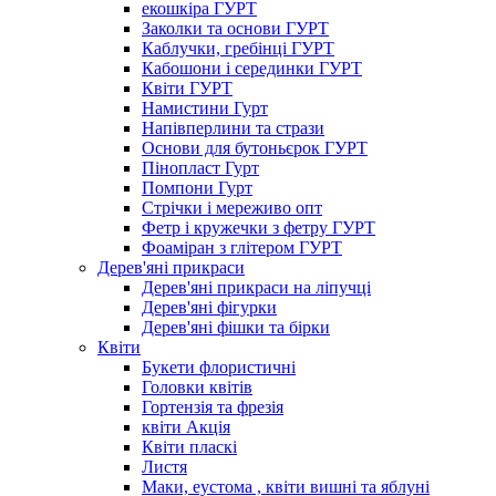
екошкіра ГУРТ
Заколки та основи ГУРТ
Каблучки, гребінці ГУРТ
Кабошони і серединки ГУРТ
Квіти ГУРТ
Намистини Гурт
Напівперлини та стрази
Основи для бутоньєрок ГУРТ
Пінопласт Гурт
Помпони Гурт
Стрічки і мереживо опт
Фетр і кружечки з фетру ГУРТ
Фоаміран з глітером ГУРТ
Дерев'яні прикраси
Дерев'яні прикраси на ліпучці
Дерев'яні фігурки
Дерев'яні фішки та бірки
Квіти
Букети флористичні
Головки квітів
Гортензія та фрезія
квіти Акція
Квіти пласкі
Листя
Маки, еустома , квіти вишні та яблуні