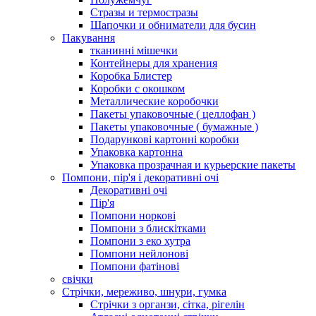
Стразы и термостразы
Шапочки и обниматели для бусин
Пакування
тканинні мішечки
Контейнеры для хранения
Коробка Блистер
Коробки с окошком
Металлические коробочки
Пакеты упаковочные ( целлофан )
Пакеты упаковочные ( бумажные )
Подарункові картонні коробки
Упаковка картонна
Упаковка прозрачная и курьерские пакеты
Помпони, пір'я і декоративні очі
Декоративні очі
Пір'я
Помпони норкові
Помпони з блискітками
Помпони з еко хутра
Помпони нейлонові
Помпони фатінові
свічки
Стрічки, мереживо, шнури, гумка
Стрічки з органзи, сітка, рігелін