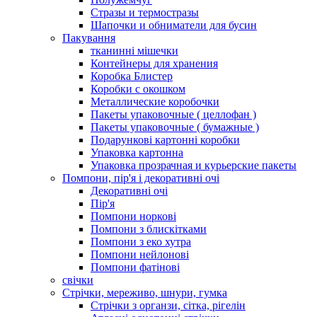
Стразы и термостразы
Шапочки и обниматели для бусин
Пакування
тканинні мішечки
Контейнеры для хранения
Коробка Блистер
Коробки с окошком
Металлические коробочки
Пакеты упаковочные ( целлофан )
Пакеты упаковочные ( бумажные )
Подарункові картонні коробки
Упаковка картонна
Упаковка прозрачная и курьерские пакеты
Помпони, пір'я і декоративні очі
Декоративні очі
Пір'я
Помпони норкові
Помпони з блискітками
Помпони з еко хутра
Помпони нейлонові
Помпони фатінові
свічки
Стрічки, мереживо, шнури, гумка
Стрічки з органзи, сітка, рігелін