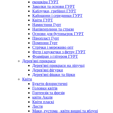
екошкіра ГУРТ
Заколки та основи ГУРТ
Каблучки, гребінці ГУРТ
Кабошони і серединки ГУРТ
Квіти ГУРТ
Намистини Гурт
Напівперлини та стрази
Основи для бутоньєрок ГУРТ
Пінопласт Гурт
Помпони Гурт
Стрічки і мереживо опт
Фетр і кружечки з фетру ГУРТ
Фоаміран з глітером ГУРТ
Дерев'яні прикраси
Дерев'яні прикраси на ліпучці
Дерев'яні фігурки
Дерев'яні фішки та бірки
Квіти
Букети флористичні
Головки квітів
Гортензія та фрезія
квіти Акція
Квіти пласкі
Листя
Маки, еустома , квіти вишні та яблуні