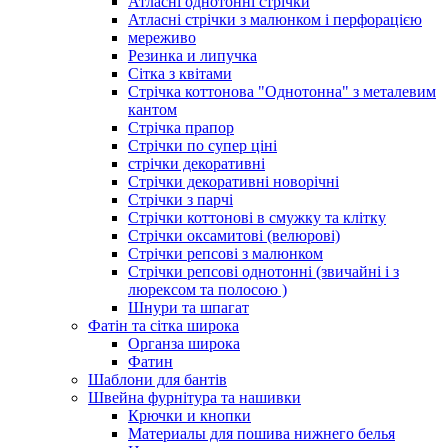
Атласні однотонні стрічки
Атласні стрічки з малюнком і перфорацією
мереживо
Резинка и липучка
Сітка з квітами
Стрічка коттонова "Однотонна" з металевим
кантом
Стрічка прапор
Стрічки по супер ціні
стрічки декоративні
Стрічки декоративні новорічні
Стрічки з парчі
Стрічки коттонові в смужку та клітку
Стрічки оксамитові (велюрові)
Стрічки репсові з малюнком
Стрічки репсові однотонні (звичайні і з
люрексом та полосою )
Шнури та шпагат
Фатін та сітка широка
Органза широка
Фатин
Шаблони для бантів
Швейна фурнітура та нашивки
Крючки и кнопки
Материалы для пошива нижнего белья