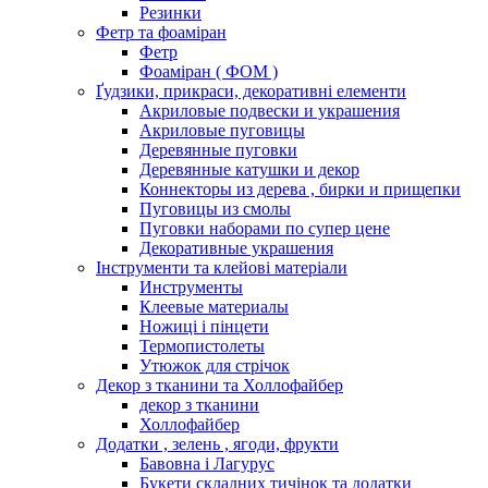
Резинки
Фетр та фоаміран
Фетр
Фоаміран ( ФОМ )
Ґудзики, прикраси, декоративні елементи
Акриловые подвески и украшения
Акриловые пуговицы
Деревянные пуговки
Деревянные катушки и декор
Коннекторы из дерева , бирки и прищепки
Пуговицы из смолы
Пуговки наборами по супер цене
Декоративные украшения
Інструменти та клейові матеріали
Инструменты
Клеевые материалы
Ножиці і пінцети
Термопистолеты
Утюжок для стрічок
Декор з тканини та Холлофайбер
декор з тканини
Холлофайбер
Додатки , зелень , ягоди, фрукти
Бавовна і Лагурус
Букети складних тичінок та додатки