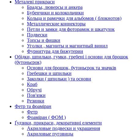
Металеві прикраси
Брадсы, люверсы и анкера
Бубенчики и колокольчики
Кольца и рамочки для альбомов ( блокнотов)
Металлические коннекторы
Петли и замки для фоторамок и шкатулок
Подвески
Топсы и фишки
Уголки , магниты и магнитный винил
Фурнитура для бижутерии
Обідки, шпильки, гумки, гребені і основи для брошок
(бутоньєрок)
Основи для брошок, бутоньєрок та значків
Гребешки и шпильки
Заколки ( шпильки ) та основи
Краб
Обручі
Пов'язки
Резинки
Фетр та фоаміран
Фетр
Фоаміран ( ФОМ )
Ґудзики, прикраси, декоративні елементи
Акриловые подвески и украшения
Акриловые пуговицы