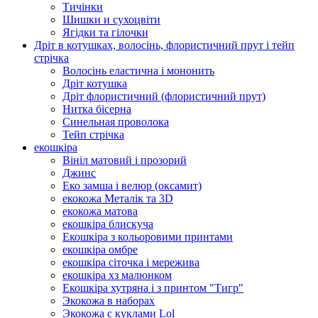
Тичінки
Шишки и сухоцвіти
Ягідки та гілочки
Дріт в котушках, волосінь, флористичний прут і тейп
стрічка
Волосінь еластична і мононить
Дріт котушка
Дріт флористичний (флористичний прут)
Нитка бісерна
Синельная проволока
Тейп стрічка
екошкіра
Вініл матовий і прозорий
Джинс
Еко замша і велюр (оксамит)
екокожа Металік та 3D
екокожа матова
екошкіра блискуча
Екошкіра з кольоровими принтами
екошкіра омбре
екошкіра сіточка і мережива
екошкіра хз малюнком
Екошкіра хутряна і з принтом "Тигр"
Экокожа в наборах
Экокожа с куклами Lol