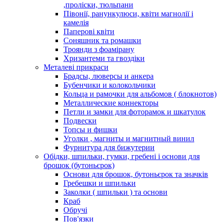
,проліски, тюльпани
Півонії, ранункулюси, квіти магнолії і
камелія
Паперові квіти
Соняшник та ромашки
Троянди з фоамірану
Хризантеми та гвоздіки
Металеві прикраси
Брадсы, люверсы и анкера
Бубенчики и колокольчики
Кольца и рамочки для альбомов ( блокнотов)
Металлические коннекторы
Петли и замки для фоторамок и шкатулок
Подвески
Топсы и фишки
Уголки , магниты и магнитный винил
Фурнитура для бижутерии
Обідки, шпильки, гумки, гребені і основи для
брошок (бутоньєрок)
Основи для брошок, бутоньєрок та значків
Гребешки и шпильки
Заколки ( шпильки ) та основи
Краб
Обручі
Пов'язки