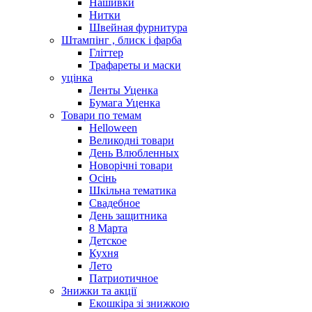
Нашивки
Нитки
Швейная фурнитура
Штампінг , блиск і фарба
Гліттер
Трафареты и маски
уцінка
Ленты Уценка
Бумага Уценка
Товари по темам
Helloween
Великодні товари
День Влюбленных
Новорічні товари
Осінь
Шкільна тематика
Свадебное
День защитника
8 Марта
Детское
Кухня
Лето
Патриотичное
Знижки та акції
Екошкіра зі знижкою