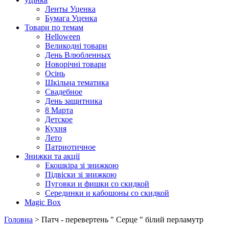
Ленты Уценка
Бумага Уценка
Товари по темам
Helloween
Великодні товари
День Влюбленных
Новорічні товари
Осінь
Шкільна тематика
Свадебное
День защитника
8 Марта
Детское
Кухня
Лето
Патриотичное
Знижки та акції
Екошкіра зі знижкою
Підвіски зі знижкою
Пуговки и фишки со скидкой
Серединки и кабошоны со скидкой
Magic Box
Головна
> Патч - перевертень " Серце " білий перламутр