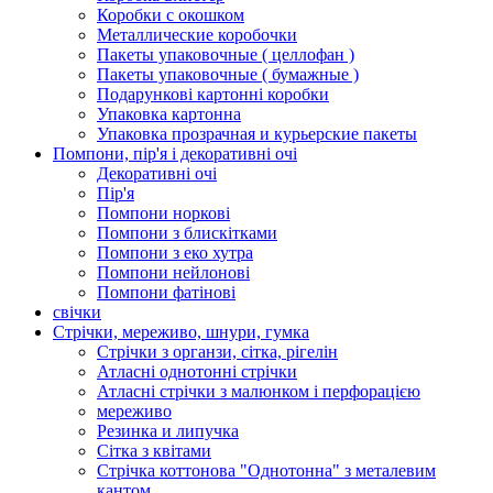
Коробки с окошком
Металлические коробочки
Пакеты упаковочные ( целлофан )
Пакеты упаковочные ( бумажные )
Подарункові картонні коробки
Упаковка картонна
Упаковка прозрачная и курьерские пакеты
Помпони, пір'я і декоративні очі
Декоративні очі
Пір'я
Помпони норкові
Помпони з блискітками
Помпони з еко хутра
Помпони нейлонові
Помпони фатінові
свічки
Стрічки, мереживо, шнури, гумка
Стрічки з органзи, сітка, рігелін
Атласні однотонні стрічки
Атласні стрічки з малюнком і перфорацією
мереживо
Резинка и липучка
Сітка з квітами
Стрічка коттонова "Однотонна" з металевим
кантом