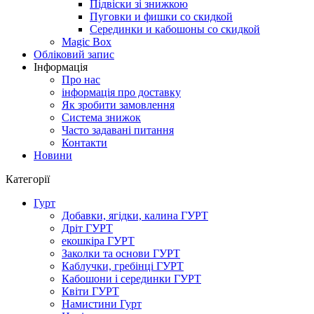
Підвіски зі знижкою
Пуговки и фишки со скидкой
Серединки и кабошоны со скидкой
Magic Box
Обліковий запис
Інформація
Про нас
інформація про доставку
Як зробити замовлення
Система знижок
Часто задавані питання
Контакти
Новини
Категорії
Гурт
Добавки, ягідки, калина ГУРТ
Дріт ГУРТ
екошкіра ГУРТ
Заколки та основи ГУРТ
Каблучки, гребінці ГУРТ
Кабошони і серединки ГУРТ
Квіти ГУРТ
Намистини Гурт