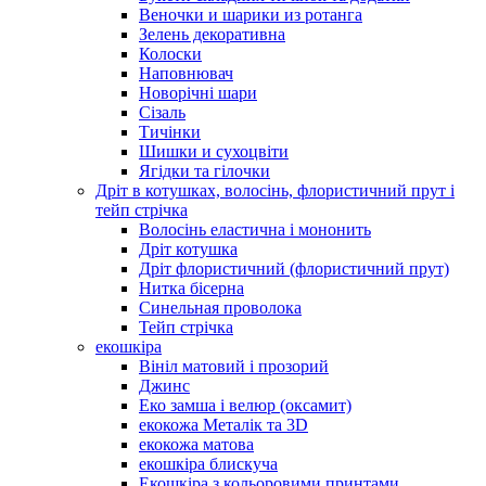
Веночки и шарики из ротанга
Зелень декоративна
Колоски
Наповнювач
Новорічні шари
Сізаль
Тичінки
Шишки и сухоцвіти
Ягідки та гілочки
Дріт в котушках, волосінь, флористичний прут і
тейп стрічка
Волосінь еластична і мононить
Дріт котушка
Дріт флористичний (флористичний прут)
Нитка бісерна
Синельная проволока
Тейп стрічка
екошкіра
Вініл матовий і прозорий
Джинс
Еко замша і велюр (оксамит)
екокожа Металік та 3D
екокожа матова
екошкіра блискуча
Екошкіра з кольоровими принтами