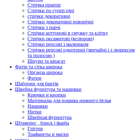
Стрічка прапор
Стрічки по супер ціні
стрічки декоративні
Стрічки декоративні новорічні
Стрічки з парчі
Стрічки коттонові в смужку та клітку
Стрічки оксамитові (велюрові)
Стрічки репсові з малюнком
Стрічки репсові однотонні (звичайні і з люрексом
та полосою )
Шнури та шпагат
Фатін та сітка широка
Органза широка
Фатин
Шаблони для бантів
Швейна фурнітура та нашивки
Крючки и кнопки
Материалы для пошива нижнего белья
Нашивки
Нитки
Швейная фурнитура
Штампінг , блиск і фарба
Гліттер
Трафареты и маски
уцінка