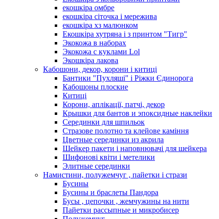
екошкіра омбре
екошкіра сіточка і мережива
екошкіра хз малюнком
Екошкіра хутряна і з принтом "Тигр"
Экокожа в наборах
Экокожа с куклами Lol
Экошкiра лакова
Кабошони, декор, корони і китиці
Бантики "Пухляші" і Ріжки Єдинорога
Кабошоны плоские
Китиці
Корони, аплікації, патчі, декор
Крышки для бантов и эпоксидные наклейки
Серединки для шпильок
Стразове полотно та клейове каміння
Цветные серединки из акрила
Шейкер пакети і наповнювачі для шейкера
Шифонові квіти і метелики
Элитные серединки
Намистини, полужемчуг , пайетки і стрази
Бусины
Бусины и браслеты Пандора
Бусы , цепочки , жемчужины на нити
Пайетки рассыпные и микробисер
Полужемчуг