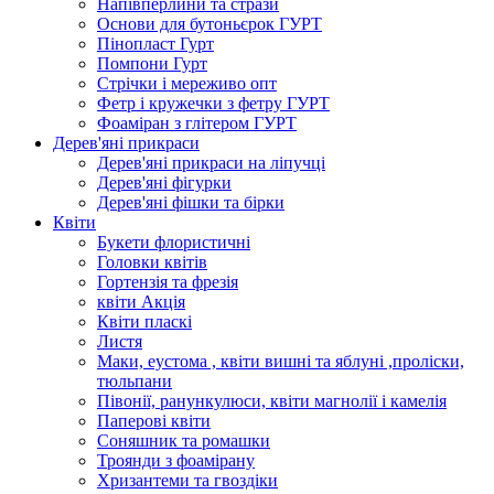
Напівперлини та стрази
Основи для бутоньєрок ГУРТ
Пінопласт Гурт
Помпони Гурт
Стрічки і мереживо опт
Фетр і кружечки з фетру ГУРТ
Фоаміран з глітером ГУРТ
Дерев'яні прикраси
Дерев'яні прикраси на ліпучці
Дерев'яні фігурки
Дерев'яні фішки та бірки
Квіти
Букети флористичні
Головки квітів
Гортензія та фрезія
квіти Акція
Квіти пласкі
Листя
Маки, еустома , квіти вишні та яблуні ,проліски,
тюльпани
Півонії, ранункулюси, квіти магнолії і камелія
Паперові квіти
Соняшник та ромашки
Троянди з фоамірану
Хризантеми та гвоздіки