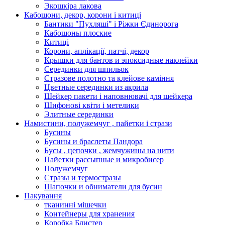
Экошкiра лакова
Кабошони, декор, корони і китиці
Бантики "Пухляші" і Ріжки Єдинорога
Кабошоны плоские
Китиці
Корони, аплікації, патчі, декор
Крышки для бантов и эпоксидные наклейки
Серединки для шпильок
Стразове полотно та клейове каміння
Цветные серединки из акрила
Шейкер пакети і наповнювачі для шейкера
Шифонові квіти і метелики
Элитные серединки
Намистини, полужемчуг , пайетки і стрази
Бусины
Бусины и браслеты Пандора
Бусы , цепочки , жемчужины на нити
Пайетки рассыпные и микробисер
Полужемчуг
Стразы и термостразы
Шапочки и обниматели для бусин
Пакування
тканинні мішечки
Контейнеры для хранения
Коробка Блистер