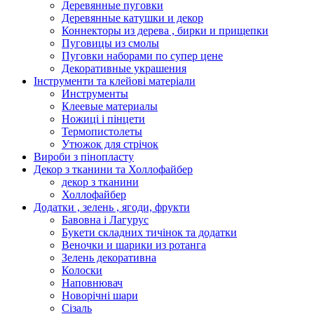
Деревянные пуговки
Деревянные катушки и декор
Коннекторы из дерева , бирки и прищепки
Пуговицы из смолы
Пуговки наборами по супер цене
Декоративные украшения
Інструменти та клейові матеріали
Инструменты
Клеевые материалы
Ножиці і пінцети
Термопистолеты
Утюжок для стрічок
Вироби з пінопласту
Декор з тканини та Холлофайбер
декор з тканини
Холлофайбер
Додатки , зелень , ягоди, фрукти
Бавовна і Лагурус
Букети складних тичінок та додатки
Веночки и шарики из ротанга
Зелень декоративна
Колоски
Наповнювач
Новорічні шари
Сізаль