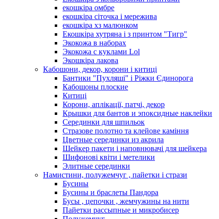
екошкіра омбре
екошкіра сіточка і мережива
екошкіра хз малюнком
Екошкіра хутряна і з принтом "Тигр"
Экокожа в наборах
Экокожа с куклами Lol
Экошкiра лакова
Кабошони, декор, корони і китиці
Бантики "Пухляші" і Ріжки Єдинорога
Кабошоны плоские
Китиці
Корони, аплікації, патчі, декор
Крышки для бантов и эпоксидные наклейки
Серединки для шпильок
Стразове полотно та клейове каміння
Цветные серединки из акрила
Шейкер пакети і наповнювачі для шейкера
Шифонові квіти і метелики
Элитные серединки
Намистини, полужемчуг , пайетки і стрази
Бусины
Бусины и браслеты Пандора
Бусы , цепочки , жемчужины на нити
Пайетки рассыпные и микробисер
Полужемчуг