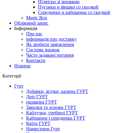
Підвіски зі знижкою
Пуговки и фишки со скидкой
Серединки и кабошоны со скидкой
Magic Box
Обліковий запис
Інформація
Про нас
інформація про доставку
Як зробити замовлення
Система знижок
Часто задавані питання
Контакти
Новини
Категорії
Гурт
Добавки, ягідки, калина ГУРТ
Дріт ГУРТ
екошкіра ГУРТ
Заколки та основи ГУРТ
Каблучки, гребінці ГУРТ
Кабошони і серединки ГУРТ
Квіти ГУРТ
Намистини Гурт