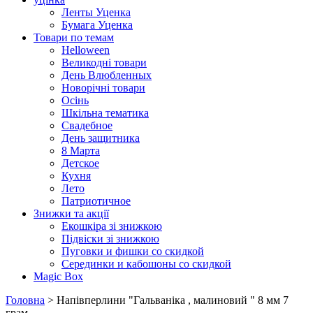
Ленты Уценка
Бумага Уценка
Товари по темам
Helloween
Великодні товари
День Влюбленных
Новорічні товари
Осінь
Шкільна тематика
Свадебное
День защитника
8 Марта
Детское
Кухня
Лето
Патриотичное
Знижки та акції
Екошкіра зі знижкою
Підвіски зі знижкою
Пуговки и фишки со скидкой
Серединки и кабошоны со скидкой
Magic Box
Головна
> Напівперлини "Гальваніка , малиновий " 8 мм 7
грам