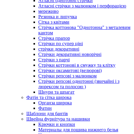
Атласні однотонні стрічки
Атласні стрічки з малюнком і перфорацією
мереживо
Резинка и липучка
Сітка з квітами
Стрічка коттонова "Однотонна" з металевим
кантом
Стрічка прапор
Стрічки по супер ціні
стрічки декоративні
Стрічки декоративні новорічні
Стрічки з парчі
Стрічки коттонові в смужку та клітку
Стрічки оксамитові (велюрові)
Стрічки репсові з малюнком
Стрічки репсові однотонні (звичайні і з
люрексом та полосою )
Шнури та шпагат
Фатін та сітка широка
Органза широка
Фатин
Шаблони для бантів
Швейна фурнітура та нашивки
Крючки и кнопки
Материалы для пошива нижнего белья