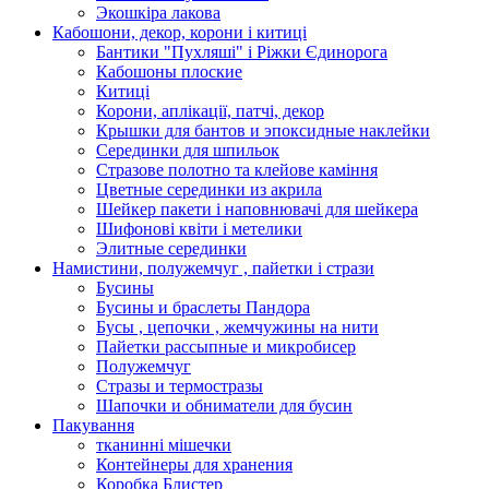
Экошкiра лакова
Кабошони, декор, корони і китиці
Бантики "Пухляші" і Ріжки Єдинорога
Кабошоны плоские
Китиці
Корони, аплікації, патчі, декор
Крышки для бантов и эпоксидные наклейки
Серединки для шпильок
Стразове полотно та клейове каміння
Цветные серединки из акрила
Шейкер пакети і наповнювачі для шейкера
Шифонові квіти і метелики
Элитные серединки
Намистини, полужемчуг , пайетки і стрази
Бусины
Бусины и браслеты Пандора
Бусы , цепочки , жемчужины на нити
Пайетки рассыпные и микробисер
Полужемчуг
Стразы и термостразы
Шапочки и обниматели для бусин
Пакування
тканинні мішечки
Контейнеры для хранения
Коробка Блистер