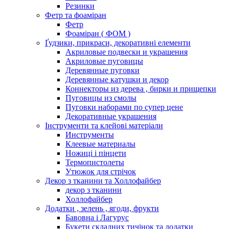
Резинки
Фетр та фоаміран
Фетр
Фоаміран ( ФОМ )
Ґудзики, прикраси, декоративні елементи
Акриловые подвески и украшения
Акриловые пуговицы
Деревянные пуговки
Деревянные катушки и декор
Коннекторы из дерева , бирки и прищепки
Пуговицы из смолы
Пуговки наборами по супер цене
Декоративные украшения
Інструменти та клейові матеріали
Инструменты
Клеевые материалы
Ножиці і пінцети
Термопистолеты
Утюжок для стрічок
Декор з тканини та Холлофайбер
декор з тканини
Холлофайбер
Додатки , зелень , ягоди, фрукти
Бавовна і Лагурус
Букети складних тичінок та додатки