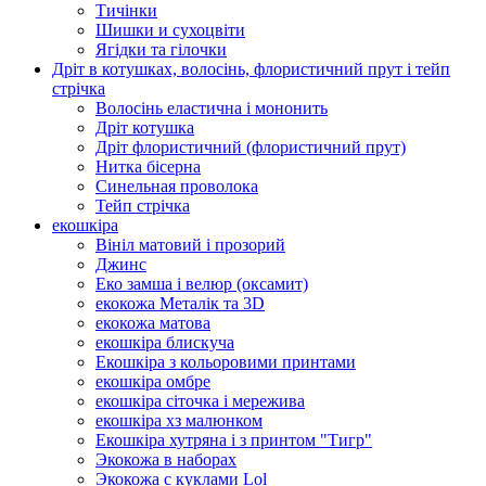
Тичінки
Шишки и сухоцвіти
Ягідки та гілочки
Дріт в котушках, волосінь, флористичний прут і тейп
стрічка
Волосінь еластична і мононить
Дріт котушка
Дріт флористичний (флористичний прут)
Нитка бісерна
Синельная проволока
Тейп стрічка
екошкіра
Вініл матовий і прозорий
Джинс
Еко замша і велюр (оксамит)
екокожа Металік та 3D
екокожа матова
екошкіра блискуча
Екошкіра з кольоровими принтами
екошкіра омбре
екошкіра сіточка і мережива
екошкіра хз малюнком
Екошкіра хутряна і з принтом "Тигр"
Экокожа в наборах
Экокожа с куклами Lol