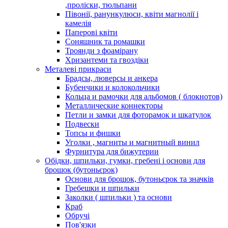
,проліски, тюльпани
Півонії, ранункулюси, квіти магнолії і
камелія
Паперові квіти
Соняшник та ромашки
Троянди з фоамірану
Хризантеми та гвоздіки
Металеві прикраси
Брадсы, люверсы и анкера
Бубенчики и колокольчики
Кольца и рамочки для альбомов ( блокнотов)
Металлические коннекторы
Петли и замки для фоторамок и шкатулок
Подвески
Топсы и фишки
Уголки , магниты и магнитный винил
Фурнитура для бижутерии
Обідки, шпильки, гумки, гребені і основи для
брошок (бутоньєрок)
Основи для брошок, бутоньєрок та значків
Гребешки и шпильки
Заколки ( шпильки ) та основи
Краб
Обручі
Пов'язки