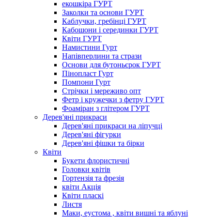
екошкіра ГУРТ
Заколки та основи ГУРТ
Каблучки, гребінці ГУРТ
Кабошони і серединки ГУРТ
Квіти ГУРТ
Намистини Гурт
Напівперлини та стрази
Основи для бутоньєрок ГУРТ
Пінопласт Гурт
Помпони Гурт
Стрічки і мереживо опт
Фетр і кружечки з фетру ГУРТ
Фоаміран з глітером ГУРТ
Дерев'яні прикраси
Дерев'яні прикраси на ліпучці
Дерев'яні фігурки
Дерев'яні фішки та бірки
Квіти
Букети флористичні
Головки квітів
Гортензія та фрезія
квіти Акція
Квіти пласкі
Листя
Маки, еустома , квіти вишні та яблуні