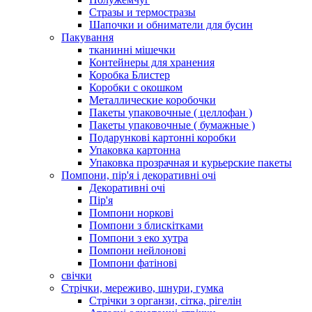
Стразы и термостразы
Шапочки и обниматели для бусин
Пакування
тканинні мішечки
Контейнеры для хранения
Коробка Блистер
Коробки с окошком
Металлические коробочки
Пакеты упаковочные ( целлофан )
Пакеты упаковочные ( бумажные )
Подарункові картонні коробки
Упаковка картонна
Упаковка прозрачная и курьерские пакеты
Помпони, пір'я і декоративні очі
Декоративні очі
Пір'я
Помпони норкові
Помпони з блискітками
Помпони з еко хутра
Помпони нейлонові
Помпони фатінові
свічки
Стрічки, мереживо, шнури, гумка
Стрічки з органзи, сітка, рігелін