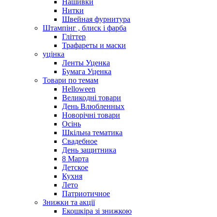
Нашивки
Нитки
Швейная фурнитура
Штампінг , блиск і фарба
Гліттер
Трафареты и маски
уцінка
Ленты Уценка
Бумага Уценка
Товари по темам
Helloween
Великодні товари
День Влюбленных
Новорічні товари
Осінь
Шкільна тематика
Свадебное
День защитника
8 Марта
Детское
Кухня
Лето
Патриотичное
Знижки та акції
Екошкіра зі знижкою