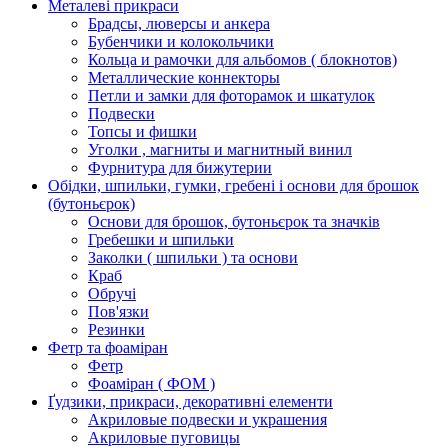
Металеві прикраси
Брадсы, люверсы и анкера
Бубенчики и колокольчики
Кольца и рамочки для альбомов ( блокнотов)
Металлические коннекторы
Петли и замки для фоторамок и шкатулок
Подвески
Топсы и фишки
Уголки , магниты и магнитный винил
Фурнитура для бижутерии
Обідки, шпильки, гумки, гребені і основи для брошок
(бутоньєрок)
Основи для брошок, бутоньєрок та значків
Гребешки и шпильки
Заколки ( шпильки ) та основи
Краб
Обручі
Пов'язки
Резинки
Фетр та фоаміран
Фетр
Фоаміран ( ФОМ )
Ґудзики, прикраси, декоративні елементи
Акриловые подвески и украшения
Акриловые пуговицы