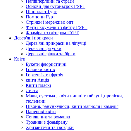
Напівперлини та стрази
Основи для бутоньєрок ГУРТ
Пінопласт Гурт
Помпони Гурт
Стрічки і мереживо опт
Фетр і кружечки з фетру ГУРТ
Фоаміран з глітером ГУРТ
Дерев'яні прикраси
Дерев'яні прикраси на ліпучці
Дерев'яні фігурки
Дерев'яні фішки та бірки
Квіти
Букети флористичні
Головки квітів
Гортензія та фрезія
квіти Акція
Квіти пласкі
Листя
Маки, еустома , квіти вишні та яблуні ,проліски,
тюльпани
Півонії, ранункулюси, квіти магнолії і камелія
Паперові квіти
Соняшник та ромашки
Троянди з фоамірану
Хризантеми та гвоздіки