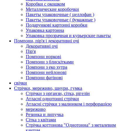
Коробки с окошком
Металлические коробочки
Пакеты упаковочные ( целлофан )
Пакеты упаковочные ( бумажные )
Подарункові картонні коробки
Упаковка картонна
Упаковка прозрачная и курьерские пакеты
Помпони, пір'я і декоративні очі
Декоративні очі
Пір'я
Помпони норкові
Помпони з блискітками
Помпони з еко хутра
Помпони нейлонові
Помпони фатінові
свічки
Стрічки, мереживо, шнури, гумка
Стрічки з органзи, сітка, рігелін
Атласні однотонні стрічки
Атласні стрічки з малюнком і перфорацією
мереживо
Резинка и липучка
Сітка з квітами
Стрічка коттонова "Однотонна" з металевим
кантом