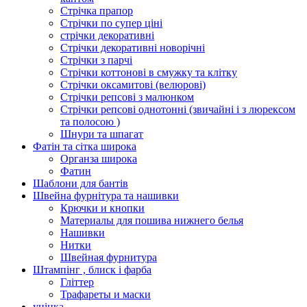
Стрічка прапор
Стрічки по супер ціні
стрічки декоративні
Стрічки декоративні новорічні
Стрічки з парчі
Стрічки коттонові в смужку та клітку
Стрічки оксамитові (велюрові)
Стрічки репсові з малюнком
Стрічки репсові однотонні (звичайні і з люрексом
та полосою )
Шнури та шпагат
Фатін та сітка широка
Органза широка
Фатин
Шаблони для бантів
Швейна фурнітура та нашивки
Крючки и кнопки
Материалы для пошива нижнего белья
Нашивки
Нитки
Швейная фурнитура
Штампінг , блиск і фарба
Гліттер
Трафареты и маски
уцінка