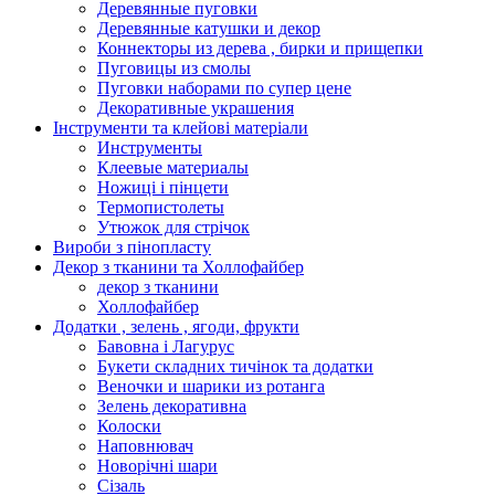
Деревянные пуговки
Деревянные катушки и декор
Коннекторы из дерева , бирки и прищепки
Пуговицы из смолы
Пуговки наборами по супер цене
Декоративные украшения
Інструменти та клейові матеріали
Инструменты
Клеевые материалы
Ножиці і пінцети
Термопистолеты
Утюжок для стрічок
Вироби з пінопласту
Декор з тканини та Холлофайбер
декор з тканини
Холлофайбер
Додатки , зелень , ягоди, фрукти
Бавовна і Лагурус
Букети складних тичінок та додатки
Веночки и шарики из ротанга
Зелень декоративна
Колоски
Наповнювач
Новорічні шари
Сізаль