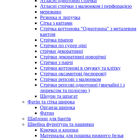
Атласні однотонні стрічки
Атласні стрічки з малюнком і перфорацією
мереживо
Резинка и липучка
Сітка з квітами
Стрічка коттонова "Однотонна" з металевим
кантом
Стрічка прапор
Стрічки по супер ціні
стрічки декоративні
Стрічки декоративні новорічні
Стрічки з парчі
Стрічки коттонові в смужку та клітку
Стрічки оксамитові (велюрові)
Стрічки репсові з малюнком
Стрічки репсові однотонні (звичайні і з
люрексом та полосою )
Шнури та шпагат
Фатін та сітка широка
Органза широка
Фатин
Шаблони для бантів
Швейна фурнітура та нашивки
Крючки и кнопки
Материалы для пошива нижнего белья