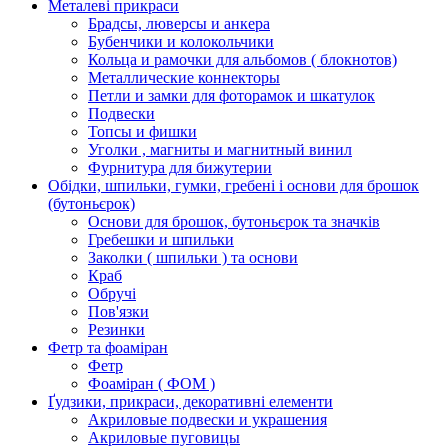
Металеві прикраси
Брадсы, люверсы и анкера
Бубенчики и колокольчики
Кольца и рамочки для альбомов ( блокнотов)
Металлические коннекторы
Петли и замки для фоторамок и шкатулок
Подвески
Топсы и фишки
Уголки , магниты и магнитный винил
Фурнитура для бижутерии
Обідки, шпильки, гумки, гребені і основи для брошок
(бутоньєрок)
Основи для брошок, бутоньєрок та значків
Гребешки и шпильки
Заколки ( шпильки ) та основи
Краб
Обручі
Пов'язки
Резинки
Фетр та фоаміран
Фетр
Фоаміран ( ФОМ )
Ґудзики, прикраси, декоративні елементи
Акриловые подвески и украшения
Акриловые пуговицы