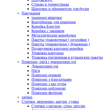
Стразы и термостразы
Шапочки и обниматели для бусин
Пакування
тканинні мішечки
Контейнеры для хранения
Коробка Блистер
Коробки с окошком
Металлические коробочки
Пакеты упаковочные ( целлофан )
Пакеты упаковочные ( бумажные )
Подарункові картонні коробки
Упаковка картонна
Упаковка прозрачная и курьерские пакеты
Помпони, пір'я і декоративні очі
Декоративні очі
Пір'я
Помпони норкові
Помпони з блискітками
Помпони з еко хутра
Помпони нейлонові
Помпони фатінові
свічки
Стрічки, мереживо, шнури, гумка
Стрічки з органзи, сітка, рігелін