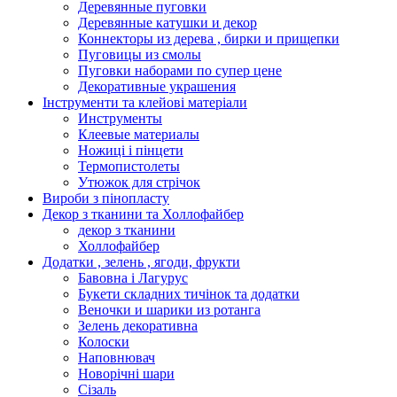
Деревянные пуговки
Деревянные катушки и декор
Коннекторы из дерева , бирки и прищепки
Пуговицы из смолы
Пуговки наборами по супер цене
Декоративные украшения
Інструменти та клейові матеріали
Инструменты
Клеевые материалы
Ножиці і пінцети
Термопистолеты
Утюжок для стрічок
Вироби з пінопласту
Декор з тканини та Холлофайбер
декор з тканини
Холлофайбер
Додатки , зелень , ягоди, фрукти
Бавовна і Лагурус
Букети складних тичінок та додатки
Веночки и шарики из ротанга
Зелень декоративна
Колоски
Наповнювач
Новорічні шари
Сізаль