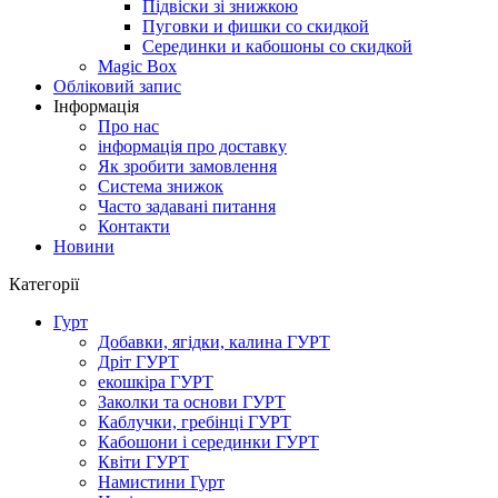
Підвіски зі знижкою
Пуговки и фишки со скидкой
Серединки и кабошоны со скидкой
Magic Box
Обліковий запис
Інформація
Про нас
інформація про доставку
Як зробити замовлення
Система знижок
Часто задавані питання
Контакти
Новини
Категорії
Гурт
Добавки, ягідки, калина ГУРТ
Дріт ГУРТ
екошкіра ГУРТ
Заколки та основи ГУРТ
Каблучки, гребінці ГУРТ
Кабошони і серединки ГУРТ
Квіти ГУРТ
Намистини Гурт