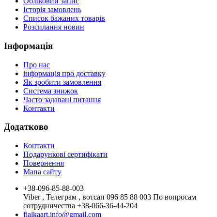
Обліковий запис
Історія замовлень
Список бажаних товарів
Розсилання новин
Інформація
Про нас
інформація про доставку
Як зробити замовлення
Система знижок
Часто задавані питання
Контакти
Додатково
Контакти
Подарункові сертифікати
Повернення
Мапа сайту
+38-096-85-88-003
Viber , Телеграм , вотсап 096 85 88 003 По вопросам
сотрудничества +38-066-36-44-204
fialkaart.info@gmail.com