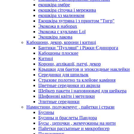
екошкіра омбре
екошкіра сіточка і мережива
екошкіра хз малюнком
Екошкіра хутряна і з принтом "Тигр"
Экокожа в наборах
Экокожа с куклами Lol
Экошкiра лакова
Кабошони, декор, корони і китиці
Бантики "Пухляші" і Ріжки Єдинорога
Кабошоны плоские
Китиці
Корони, аплікації, патчі, декор
Крышки для бантов и эпоксидные наклейки
Серединки для шпильок
Стразове полотно та клейове каміння
Цветные серединки из акрила
Шейкер пакети і наповнювачі для шейкера
Шифонові квіти і метелики
Элитные серединки
Намистини, полужемчуг , пайетки і стрази
Бусины
Бусины и браслеты Пандора
Бусы , цепочки , жемчужины на нити
Пайетки рассыпные и микробисер
Полужемчуг