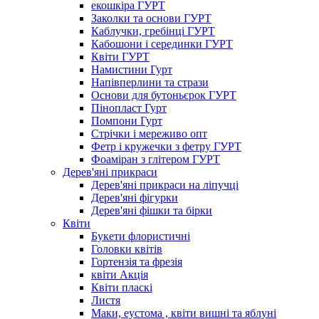
екошкіра ГУРТ
Заколки та основи ГУРТ
Каблучки, гребінці ГУРТ
Кабошони і серединки ГУРТ
Квіти ГУРТ
Намистини Гурт
Напівперлини та стрази
Основи для бутоньєрок ГУРТ
Пінопласт Гурт
Помпони Гурт
Стрічки і мереживо опт
Фетр і кружечки з фетру ГУРТ
Фоаміран з глітером ГУРТ
Дерев'яні прикраси
Дерев'яні прикраси на ліпучці
Дерев'яні фігурки
Дерев'яні фішки та бірки
Квіти
Букети флористичні
Головки квітів
Гортензія та фрезія
квіти Акція
Квіти пласкі
Листя
Маки, еустома , квіти вишні та яблуні