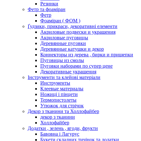
Резинки
Фетр та фоаміран
Фетр
Фоаміран ( ФОМ )
Ґудзики, прикраси, декоративні елементи
Акриловые подвески и украшения
Акриловые пуговицы
Деревянные пуговки
Деревянные катушки и декор
Коннекторы из дерева , бирки и прищепки
Пуговицы из смолы
Пуговки наборами по супер цене
Декоративные украшения
Інструменти та клейові матеріали
Инструменты
Клеевые материалы
Ножиці і пінцети
Термопистолеты
Утюжок для стрічок
Декор з тканини та Холлофайбер
декор з тканини
Холлофайбер
Додатки , зелень , ягоди, фрукти
Бавовна і Лагурус
Букети складних тичінок та додатки