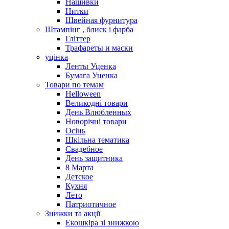
Нашивки
Нитки
Швейная фурнитура
Штампінг , блиск і фарба
Гліттер
Трафареты и маски
уцінка
Ленты Уценка
Бумага Уценка
Товари по темам
Helloween
Великодні товари
День Влюбленных
Новорічні товари
Осінь
Шкільна тематика
Свадебное
День защитника
8 Марта
Детское
Кухня
Лето
Патриотичное
Знижки та акції
Екошкіра зі знижкою