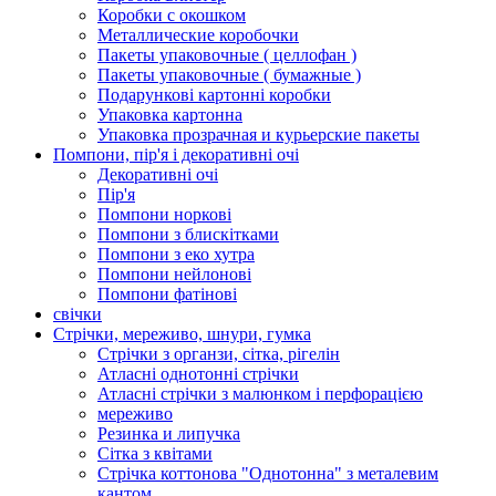
Коробки с окошком
Металлические коробочки
Пакеты упаковочные ( целлофан )
Пакеты упаковочные ( бумажные )
Подарункові картонні коробки
Упаковка картонна
Упаковка прозрачная и курьерские пакеты
Помпони, пір'я і декоративні очі
Декоративні очі
Пір'я
Помпони норкові
Помпони з блискітками
Помпони з еко хутра
Помпони нейлонові
Помпони фатінові
свічки
Стрічки, мереживо, шнури, гумка
Стрічки з органзи, сітка, рігелін
Атласні однотонні стрічки
Атласні стрічки з малюнком і перфорацією
мереживо
Резинка и липучка
Сітка з квітами
Стрічка коттонова "Однотонна" з металевим
кантом