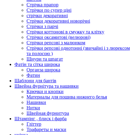
Стрічка прапор
Стрічки по супер ціні
стрічки декоративні
Стрічки декоративні новорічні
Стрічки з парчі
Стрічки коттонові в смужку та клітку
Стрічки оксамитові (велюрові)
Стрічки репсові з малюнком
Стрічки репсові однотонні (звичайні і з люрексом
та полосою )
Шнури та шпагат
Фатін та сітка широка
Органза широка
Фатин
Шаблони для бантів
Швейна фурнітура та нашивки
Крючки и кнопки
Материалы для пошива нижнего белья
Нашивки
Нитки
Швейная фурнитура
Штампінг , блиск і фарба
Гліттер
Трафареты и маски
уцінка