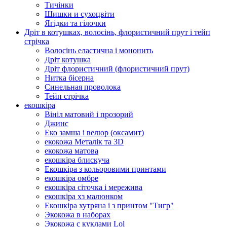
Тичінки
Шишки и сухоцвіти
Ягідки та гілочки
Дріт в котушках, волосінь, флористичний прут і тейп
стрічка
Волосінь еластична і мононить
Дріт котушка
Дріт флористичний (флористичний прут)
Нитка бісерна
Синельная проволока
Тейп стрічка
екошкіра
Вініл матовий і прозорий
Джинс
Еко замша і велюр (оксамит)
екокожа Металік та 3D
екокожа матова
екошкіра блискуча
Екошкіра з кольоровими принтами
екошкіра омбре
екошкіра сіточка і мережива
екошкіра хз малюнком
Екошкіра хутряна і з принтом "Тигр"
Экокожа в наборах
Экокожа с куклами Lol