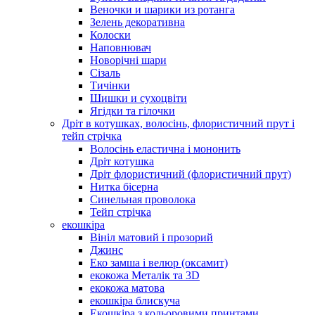
Веночки и шарики из ротанга
Зелень декоративна
Колоски
Наповнювач
Новорічні шари
Сізаль
Тичінки
Шишки и сухоцвіти
Ягідки та гілочки
Дріт в котушках, волосінь, флористичний прут і
тейп стрічка
Волосінь еластична і мононить
Дріт котушка
Дріт флористичний (флористичний прут)
Нитка бісерна
Синельная проволока
Тейп стрічка
екошкіра
Вініл матовий і прозорий
Джинс
Еко замша і велюр (оксамит)
екокожа Металік та 3D
екокожа матова
екошкіра блискуча
Екошкіра з кольоровими принтами