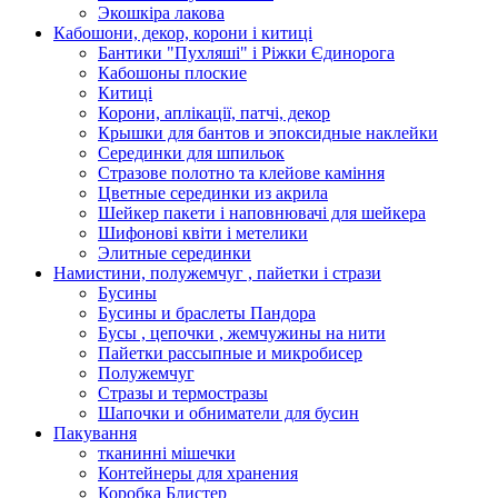
Экошкiра лакова
Кабошони, декор, корони і китиці
Бантики "Пухляші" і Ріжки Єдинорога
Кабошоны плоские
Китиці
Корони, аплікації, патчі, декор
Крышки для бантов и эпоксидные наклейки
Серединки для шпильок
Стразове полотно та клейове каміння
Цветные серединки из акрила
Шейкер пакети і наповнювачі для шейкера
Шифонові квіти і метелики
Элитные серединки
Намистини, полужемчуг , пайетки і стрази
Бусины
Бусины и браслеты Пандора
Бусы , цепочки , жемчужины на нити
Пайетки рассыпные и микробисер
Полужемчуг
Стразы и термостразы
Шапочки и обниматели для бусин
Пакування
тканинні мішечки
Контейнеры для хранения
Коробка Блистер