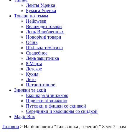
Ленты Уценка
Бумага Уценка
Товари по темам
Helloween
Великодні товари
День Влюбленных
Новорічні товари
Осінь
Шкільна тематика
Свадебное
День защитника
8 Марта
Детское
Кухня
Лето
Патриотичное
Знижки та акції
Екошкіра зі знижкою
Підвіски зі знижкою
Пуговки и фишки со скидкой
Серединки и кабошоны со скидкой
Magic Box
Головна
> Напівперлини "Гальваніка , зелений " 8 мм 7 грам