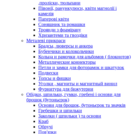
,проліски, тюльпани
Півонії, ранункулюси, квіти магнолії і
камелія
Паперові квіти
Соняшник та ромашки
Троянди з фоамірану
Хризантеми та гвоздіки
Металеві прикраси
Брадсы, люверсы и анкера
Бубенчики и колокольчики
Кольца и рамочки для альбомов ( блокнотов)
Металлические коннекторы
Петли и замки для фоторамок и шкатулок
Подвески
Топсы и фишки
Уголки , магниты и магнитный винил
Фурнитура для бижутерии
Обідки, шпильки, гумки, гребені і основи для
брошок (бутоньєрок)
Основи для брошок, бутоньєрок та значків
Гребешки и шпильки
Заколки ( шпильки ) та основи
Краб
Обручі
Пов'язки