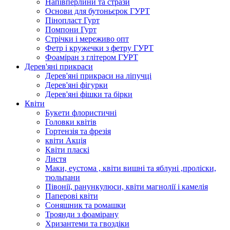
Напівперлини та стрази
Основи для бутоньєрок ГУРТ
Пінопласт Гурт
Помпони Гурт
Стрічки і мереживо опт
Фетр і кружечки з фетру ГУРТ
Фоаміран з глітером ГУРТ
Дерев'яні прикраси
Дерев'яні прикраси на ліпучці
Дерев'яні фігурки
Дерев'яні фішки та бірки
Квіти
Букети флористичні
Головки квітів
Гортензія та фрезія
квіти Акція
Квіти пласкі
Листя
Маки, еустома , квіти вишні та яблуні ,проліски,
тюльпани
Півонії, ранункулюси, квіти магнолії і камелія
Паперові квіти
Соняшник та ромашки
Троянди з фоамірану
Хризантеми та гвоздіки