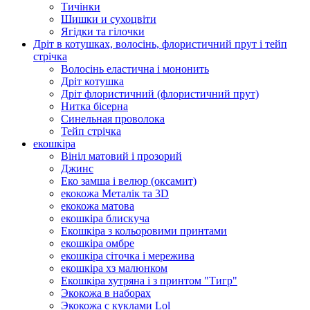
Тичінки
Шишки и сухоцвіти
Ягідки та гілочки
Дріт в котушках, волосінь, флористичний прут і тейп
стрічка
Волосінь еластична і мононить
Дріт котушка
Дріт флористичний (флористичний прут)
Нитка бісерна
Синельная проволока
Тейп стрічка
екошкіра
Вініл матовий і прозорий
Джинс
Еко замша і велюр (оксамит)
екокожа Металік та 3D
екокожа матова
екошкіра блискуча
Екошкіра з кольоровими принтами
екошкіра омбре
екошкіра сіточка і мережива
екошкіра хз малюнком
Екошкіра хутряна і з принтом "Тигр"
Экокожа в наборах
Экокожа с куклами Lol