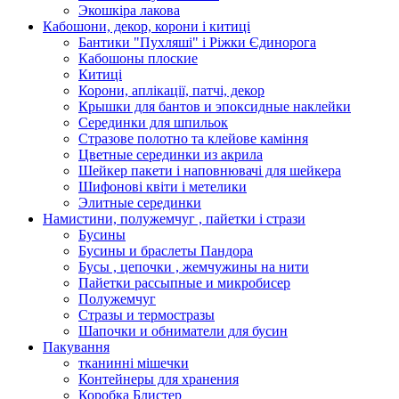
Экошкiра лакова
Кабошони, декор, корони і китиці
Бантики "Пухляші" і Ріжки Єдинорога
Кабошоны плоские
Китиці
Корони, аплікації, патчі, декор
Крышки для бантов и эпоксидные наклейки
Серединки для шпильок
Стразове полотно та клейове каміння
Цветные серединки из акрила
Шейкер пакети і наповнювачі для шейкера
Шифонові квіти і метелики
Элитные серединки
Намистини, полужемчуг , пайетки і стрази
Бусины
Бусины и браслеты Пандора
Бусы , цепочки , жемчужины на нити
Пайетки рассыпные и микробисер
Полужемчуг
Стразы и термостразы
Шапочки и обниматели для бусин
Пакування
тканинні мішечки
Контейнеры для хранения
Коробка Блистер