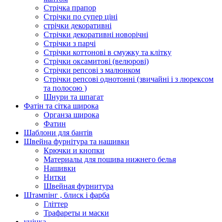
Стрічка прапор
Стрічки по супер ціні
стрічки декоративні
Стрічки декоративні новорічні
Стрічки з парчі
Стрічки коттонові в смужку та клітку
Стрічки оксамитові (велюрові)
Стрічки репсові з малюнком
Стрічки репсові однотонні (звичайні і з люрексом
та полосою )
Шнури та шпагат
Фатін та сітка широка
Органза широка
Фатин
Шаблони для бантів
Швейна фурнітура та нашивки
Крючки и кнопки
Материалы для пошива нижнего белья
Нашивки
Нитки
Швейная фурнитура
Штампінг , блиск і фарба
Гліттер
Трафареты и маски
уцінка