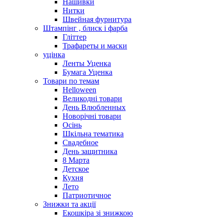
Нашивки
Нитки
Швейная фурнитура
Штампінг , блиск і фарба
Гліттер
Трафареты и маски
уцінка
Ленты Уценка
Бумага Уценка
Товари по темам
Helloween
Великодні товари
День Влюбленных
Новорічні товари
Осінь
Шкільна тематика
Свадебное
День защитника
8 Марта
Детское
Кухня
Лето
Патриотичное
Знижки та акції
Екошкіра зі знижкою