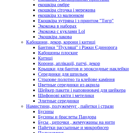
екошкіра омбре
екошкіра сіточка і мережива
екошкіра хз малюнком
Екошкіра хутряна і з принтом "Тигр"
Экокожа в наборах
Экокожа с куклами Lol
Экошкiра лакова
Кабошони, декор, корони і китиці
Бантики "Пухляші" і Ріжки Єдинорога
Кабошоны плоские
Китиці
Корони, аплікації, патчі, декор
Крышки для бантов и эпоксидные наклейки
Серединки для шпильок
Стразове полотно та клейове каміння
Цветные серединки из акрила
Шейкер пакети і наповнювачі для шейкера
Шифонові квіти і метелики
Элитные серединки
Намистини, полужемчуг , пайетки і стрази
Бусины
Бусины и браслеты Пандора
Бусы , цепочки , жемчужины на нити
Пайетки рассыпные и микробисер
Полужемчуг