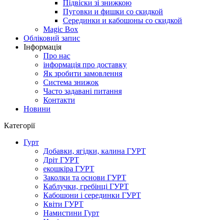
Підвіски зі знижкою
Пуговки и фишки со скидкой
Серединки и кабошоны со скидкой
Magic Box
Обліковий запис
Інформація
Про нас
інформація про доставку
Як зробити замовлення
Система знижок
Часто задавані питання
Контакти
Новини
Категорії
Гурт
Добавки, ягідки, калина ГУРТ
Дріт ГУРТ
екошкіра ГУРТ
Заколки та основи ГУРТ
Каблучки, гребінці ГУРТ
Кабошони і серединки ГУРТ
Квіти ГУРТ
Намистини Гурт