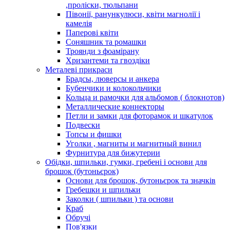
,проліски, тюльпани
Півонії, ранункулюси, квіти магнолії і
камелія
Паперові квіти
Соняшник та ромашки
Троянди з фоамірану
Хризантеми та гвоздіки
Металеві прикраси
Брадсы, люверсы и анкера
Бубенчики и колокольчики
Кольца и рамочки для альбомов ( блокнотов)
Металлические коннекторы
Петли и замки для фоторамок и шкатулок
Подвески
Топсы и фишки
Уголки , магниты и магнитный винил
Фурнитура для бижутерии
Обідки, шпильки, гумки, гребені і основи для
брошок (бутоньєрок)
Основи для брошок, бутоньєрок та значків
Гребешки и шпильки
Заколки ( шпильки ) та основи
Краб
Обручі
Пов'язки