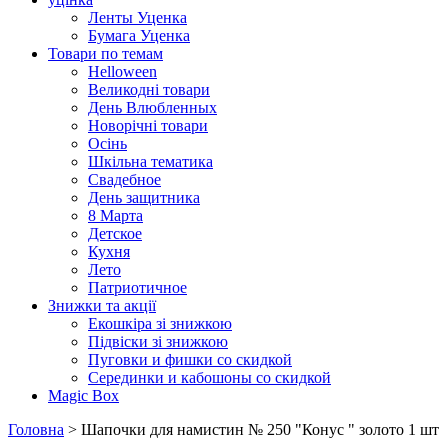
Ленты Уценка
Бумага Уценка
Товари по темам
Helloween
Великодні товари
День Влюбленных
Новорічні товари
Осінь
Шкільна тематика
Свадебное
День защитника
8 Марта
Детское
Кухня
Лето
Патриотичное
Знижки та акції
Екошкіра зі знижкою
Підвіски зі знижкою
Пуговки и фишки со скидкой
Серединки и кабошоны со скидкой
Magic Box
Головна
> Шапочки для намистин № 250 "Конус " золото 1 шт