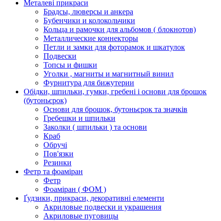
Металеві прикраси
Брадсы, люверсы и анкера
Бубенчики и колокольчики
Кольца и рамочки для альбомов ( блокнотов)
Металлические коннекторы
Петли и замки для фоторамок и шкатулок
Подвески
Топсы и фишки
Уголки , магниты и магнитный винил
Фурнитура для бижутерии
Обідки, шпильки, гумки, гребені і основи для брошок
(бутоньєрок)
Основи для брошок, бутоньєрок та значків
Гребешки и шпильки
Заколки ( шпильки ) та основи
Краб
Обручі
Пов'язки
Резинки
Фетр та фоаміран
Фетр
Фоаміран ( ФОМ )
Ґудзики, прикраси, декоративні елементи
Акриловые подвески и украшения
Акриловые пуговицы