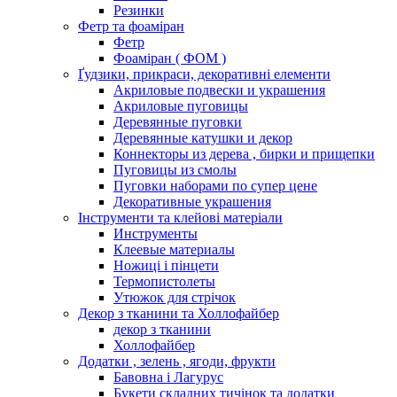
Резинки
Фетр та фоаміран
Фетр
Фоаміран ( ФОМ )
Ґудзики, прикраси, декоративні елементи
Акриловые подвески и украшения
Акриловые пуговицы
Деревянные пуговки
Деревянные катушки и декор
Коннекторы из дерева , бирки и прищепки
Пуговицы из смолы
Пуговки наборами по супер цене
Декоративные украшения
Інструменти та клейові матеріали
Инструменты
Клеевые материалы
Ножиці і пінцети
Термопистолеты
Утюжок для стрічок
Декор з тканини та Холлофайбер
декор з тканини
Холлофайбер
Додатки , зелень , ягоди, фрукти
Бавовна і Лагурус
Букети складних тичінок та додатки