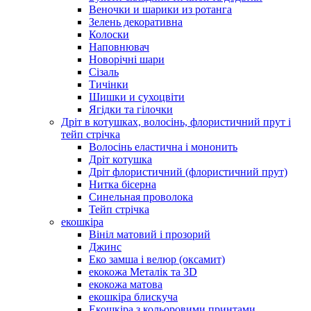
Веночки и шарики из ротанга
Зелень декоративна
Колоски
Наповнювач
Новорічні шари
Сізаль
Тичінки
Шишки и сухоцвіти
Ягідки та гілочки
Дріт в котушках, волосінь, флористичний прут і
тейп стрічка
Волосінь еластична і мононить
Дріт котушка
Дріт флористичний (флористичний прут)
Нитка бісерна
Синельная проволока
Тейп стрічка
екошкіра
Вініл матовий і прозорий
Джинс
Еко замша і велюр (оксамит)
екокожа Металік та 3D
екокожа матова
екошкіра блискуча
Екошкіра з кольоровими принтами