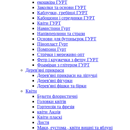
екошкіра ГУРТ
Заколки та основи ГУРТ
Каблучки, гребінці ГУРТ
Кабошони і серединки ГУРТ
Квіти ГУРТ
Намистини Гурт
Напівперлини та стрази
Основи для бутоньєрок ГУРТ
Пінопласт Гурт
Помпони Гурт
Стрічки і мереживо опт
Фетр і кружечки з фетру ГУРТ
Фоаміран з глітером ГУРТ
Дерев'яні прикраси
Дерев'яні прикраси на ліпучці
Дерев'яні фігурки
Дерев'яні фішки та бірки
Квіти
Букети флористичні
Головки квітів
Гортензія та фрезія
квіти Акція
Квіти пласкі
Листя
Маки, еустома , квіти вишні та яблуні