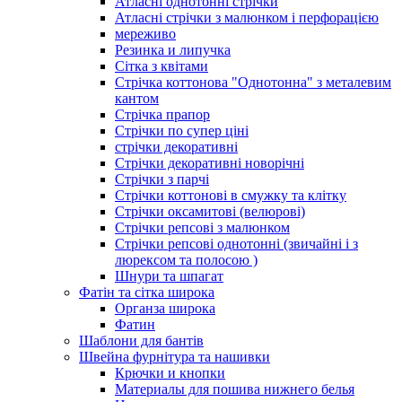
Атласні однотонні стрічки
Атласні стрічки з малюнком і перфорацією
мереживо
Резинка и липучка
Сітка з квітами
Стрічка коттонова "Однотонна" з металевим
кантом
Стрічка прапор
Стрічки по супер ціні
стрічки декоративні
Стрічки декоративні новорічні
Стрічки з парчі
Стрічки коттонові в смужку та клітку
Стрічки оксамитові (велюрові)
Стрічки репсові з малюнком
Стрічки репсові однотонні (звичайні і з
люрексом та полосою )
Шнури та шпагат
Фатін та сітка широка
Органза широка
Фатин
Шаблони для бантів
Швейна фурнітура та нашивки
Крючки и кнопки
Материалы для пошива нижнего белья