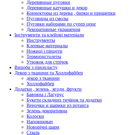
Деревянные пуговки
Деревянные катушки и декор
Коннекторы из дерева , бирки и прищепки
Пуговицы из смолы
Пуговки наборами по супер цене
Декоративные украшения
Інструменти та клейові матеріали
Инструменты
Клеевые материалы
Ножиці і пінцети
Термопистолеты
Утюжок для стрічок
Вироби з пінопласту
Декор з тканини та Холлофайбер
декор з тканини
Холлофайбер
Додатки , зелень , ягоди, фрукти
Бавовна і Лагурус
Букети складних тичінок та додатки
Веночки и шарики из ротанга
Зелень декоративна
Колоски
Наповнювач
Новорічні шари
Сізаль