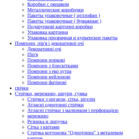
Коробки с окошком
Металлические коробочки
Пакеты упаковочные ( целлофан )
Пакеты упаковочные ( бумажные )
Подарункові картонні коробки
Упаковка картонна
Упаковка прозрачная и курьерские пакеты
Помпони, пір'я і декоративні очі
Декоративні очі
Пір'я
Помпони норкові
Помпони з блискітками
Помпони з еко хутра
Помпони нейлонові
Помпони фатінові
свічки
Стрічки, мереживо, шнури, гумка
Стрічки з органзи, сітка, рігелін
Атласні однотонні стрічки
Атласні стрічки з малюнком і перфорацією
мереживо
Резинка и липучка
Сітка з квітами
Стрічка коттонова "Однотонна" з металевим
кантом