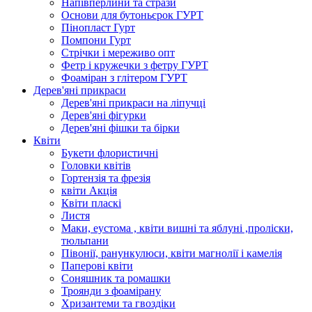
Напівперлини та стрази
Основи для бутоньєрок ГУРТ
Пінопласт Гурт
Помпони Гурт
Стрічки і мереживо опт
Фетр і кружечки з фетру ГУРТ
Фоаміран з глітером ГУРТ
Дерев'яні прикраси
Дерев'яні прикраси на ліпучці
Дерев'яні фігурки
Дерев'яні фішки та бірки
Квіти
Букети флористичні
Головки квітів
Гортензія та фрезія
квіти Акція
Квіти пласкі
Листя
Маки, еустома , квіти вишні та яблуні ,проліски,
тюльпани
Півонії, ранункулюси, квіти магнолії і камелія
Паперові квіти
Соняшник та ромашки
Троянди з фоамірану
Хризантеми та гвоздіки