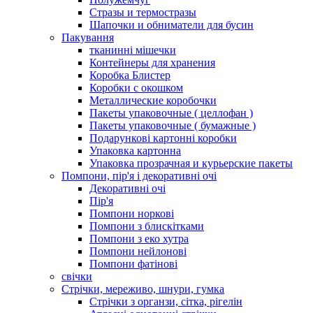
Стразы и термостразы
Шапочки и обниматели для бусин
Пакування
тканинні мішечки
Контейнеры для хранения
Коробка Блистер
Коробки с окошком
Металлические коробочки
Пакеты упаковочные ( целлофан )
Пакеты упаковочные ( бумажные )
Подарункові картонні коробки
Упаковка картонна
Упаковка прозрачная и курьерские пакеты
Помпони, пір'я і декоративні очі
Декоративні очі
Пір'я
Помпони норкові
Помпони з блискітками
Помпони з еко хутра
Помпони нейлонові
Помпони фатінові
свічки
Стрічки, мереживо, шнури, гумка
Стрічки з органзи, сітка, рігелін