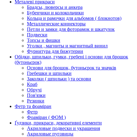
Металеві прикраси
Брадсы, люверсы и анкера
Бубенчики и колокольчики
Кольца и рамочки для альбомов ( блокнотов)
Металлические коннекторы
Петли и замки для фоторамок и шкатулок
Подвески
Топсы и фишки
Уголки , магниты и магнитный винил
Фурнитура для бижутерии
Обідки, шпильки, гумки, гребені і основи для брошок
(бутоньєрок)
Основи для брошок, бутоньєрок та значків
Гребешки и шпильки
Заколки ( шпильки ) та основи
Краб
Обручі
Пов'язки
Резинки
Фетр та фоаміран
Фетр
Фоаміран ( ФОМ )
Ґудзики, прикраси, декоративні елементи
Акриловые подвески и украшения
Акриловые пуговицы