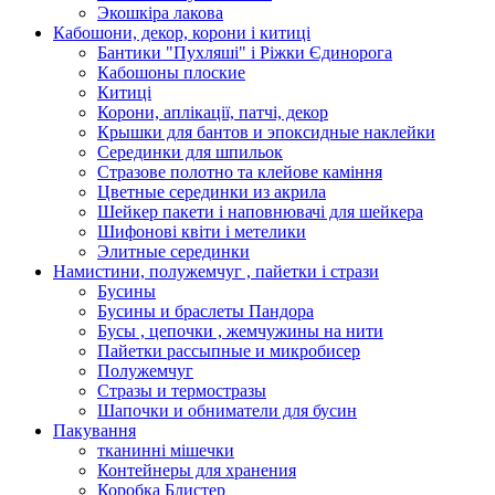
Экошкiра лакова
Кабошони, декор, корони і китиці
Бантики "Пухляші" і Ріжки Єдинорога
Кабошоны плоские
Китиці
Корони, аплікації, патчі, декор
Крышки для бантов и эпоксидные наклейки
Серединки для шпильок
Стразове полотно та клейове каміння
Цветные серединки из акрила
Шейкер пакети і наповнювачі для шейкера
Шифонові квіти і метелики
Элитные серединки
Намистини, полужемчуг , пайетки і стрази
Бусины
Бусины и браслеты Пандора
Бусы , цепочки , жемчужины на нити
Пайетки рассыпные и микробисер
Полужемчуг
Стразы и термостразы
Шапочки и обниматели для бусин
Пакування
тканинні мішечки
Контейнеры для хранения
Коробка Блистер