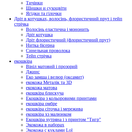
Тичінки
Шишки и сухоцвіти
Ягідки та гілочки
Дріт в котушках, волосінь, флористичний прут і тейп
стрічка
Волосінь еластична і мононить
Дріт котушка
Дріт флористичний (флористичний прут)
Нитка бісерна
Синельная проволока
Тейп стрічка
екошкіра
Вініл матовий і прозорий
Джинс
Еко замша і велюр (оксамит)
екокожа Металік та 3D
екокожа матова
екошкіра блискуча
Екошкіра з кольоровими принтами
екошкіра омбре
екошкіра сіточка і мережива
екошкіра хз малюнком
Екошкіра хутряна і з принтом "Тигр"
Экокожа в наборах
Экокожа с куклами Lol