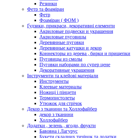
Резинки
Фетр та фоаміран
Фетр
Фоаміран ( ФОМ )
Ґудзики, прикраси, декоративні елементи
Акриловые подвески и украшения
Акриловые пуговицы
Деревянные пуговки
Деревянные катушки и декор
Коннекторы из дерева , бирки и прищепки
Пуговицы из смолы
Пуговки наборами по супер цене
Декоративные украшения
Інструменти та клейові матеріали
Инструменты
Клеевые материалы
Ножиці і пінцети
Термопистолеты
Утюжок для стрічок
Декор з тканини та Холлофайбер
декор з тканини
Холлофайбер
Додатки , зелень , ягоди, фрукти
Бавовна і Лагурус
Букети складних тичінок та додатки