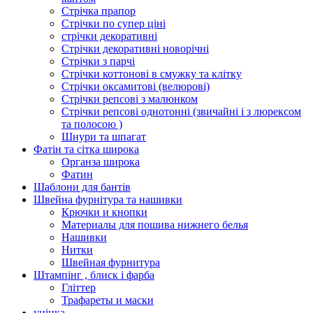
Стрічка прапор
Стрічки по супер ціні
стрічки декоративні
Стрічки декоративні новорічні
Стрічки з парчі
Стрічки коттонові в смужку та клітку
Стрічки оксамитові (велюрові)
Стрічки репсові з малюнком
Стрічки репсові однотонні (звичайні і з люрексом
та полосою )
Шнури та шпагат
Фатін та сітка широка
Органза широка
Фатин
Шаблони для бантів
Швейна фурнітура та нашивки
Крючки и кнопки
Материалы для пошива нижнего белья
Нашивки
Нитки
Швейная фурнитура
Штампінг , блиск і фарба
Гліттер
Трафареты и маски
уцінка