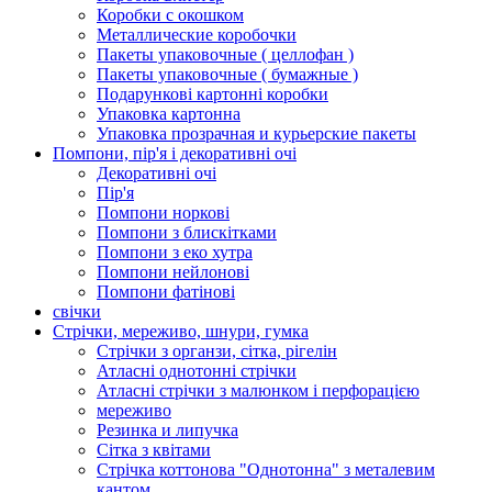
Коробки с окошком
Металлические коробочки
Пакеты упаковочные ( целлофан )
Пакеты упаковочные ( бумажные )
Подарункові картонні коробки
Упаковка картонна
Упаковка прозрачная и курьерские пакеты
Помпони, пір'я і декоративні очі
Декоративні очі
Пір'я
Помпони норкові
Помпони з блискітками
Помпони з еко хутра
Помпони нейлонові
Помпони фатінові
свічки
Стрічки, мереживо, шнури, гумка
Стрічки з органзи, сітка, рігелін
Атласні однотонні стрічки
Атласні стрічки з малюнком і перфорацією
мереживо
Резинка и липучка
Сітка з квітами
Стрічка коттонова "Однотонна" з металевим
кантом