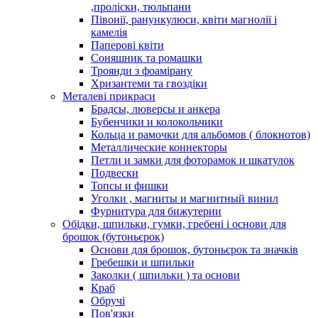
,проліски, тюльпани
Півонії, ранункулюси, квіти магнолії і
камелія
Паперові квіти
Соняшник та ромашки
Троянди з фоамірану
Хризантеми та гвоздіки
Металеві прикраси
Брадсы, люверсы и анкера
Бубенчики и колокольчики
Кольца и рамочки для альбомов ( блокнотов)
Металлические коннекторы
Петли и замки для фоторамок и шкатулок
Подвески
Топсы и фишки
Уголки , магниты и магнитный винил
Фурнитура для бижутерии
Обідки, шпильки, гумки, гребені і основи для
брошок (бутоньєрок)
Основи для брошок, бутоньєрок та значків
Гребешки и шпильки
Заколки ( шпильки ) та основи
Краб
Обручі
Пов'язки