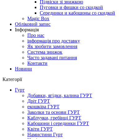
Підвіски зі знижкою
Пуговки и фишки со скидкой
Серединки и кабошоны со скидкой
Magic Box
Обліковий запис
Інформація
Про нас
інформація про доставку
Як зробити замовлення
Система знижок
Часто задавані питання
Контакти
Новини
Категорії
Гурт
Добавки, ягідки, калина ГУРТ
Дріт ГУРТ
екошкіра ГУРТ
Заколки та основи ГУРТ
Каблучки, гребінці ГУРТ
Кабошони і серединки ГУРТ
Квіти ГУРТ
Намистини Гурт