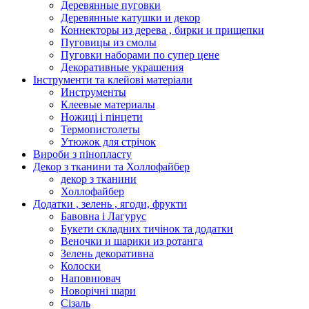
Деревянные пуговки
Деревянные катушки и декор
Коннекторы из дерева , бирки и прищепки
Пуговицы из смолы
Пуговки наборами по супер цене
Декоративные украшения
Інструменти та клейові матеріали
Инструменты
Клеевые материалы
Ножиці і пінцети
Термопистолеты
Утюжок для стрічок
Вироби з пінопласту
Декор з тканини та Холлофайбер
декор з тканини
Холлофайбер
Додатки , зелень , ягоди, фрукти
Бавовна і Лагурус
Букети складних тичінок та додатки
Веночки и шарики из ротанга
Зелень декоративна
Колоски
Наповнювач
Новорічні шари
Сізаль