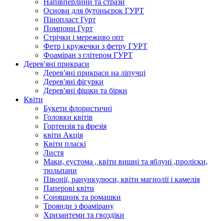
Напівперлини та стрази
Основи для бутоньєрок ГУРТ
Пінопласт Гурт
Помпони Гурт
Стрічки і мереживо опт
Фетр і кружечки з фетру ГУРТ
Фоаміран з глітером ГУРТ
Дерев'яні прикраси
Дерев'яні прикраси на ліпучці
Дерев'яні фігурки
Дерев'яні фішки та бірки
Квіти
Букети флористичні
Головки квітів
Гортензія та фрезія
квіти Акція
Квіти пласкі
Листя
Маки, еустома , квіти вишні та яблуні ,проліски,
тюльпани
Півонії, ранункулюси, квіти магнолії і камелія
Паперові квіти
Соняшник та ромашки
Троянди з фоамірану
Хризантеми та гвоздіки