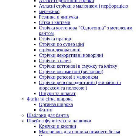
Атласні однотонні стрічки
Атласні стрічки з малюнком і перфорацією
мереживо
Резинка и липучка
Сітка з квітами
Стрічка коттонова "Однотонна" з металевим
кантом
Стрічка прапор
Стрічки по супер ціні
стрічки декоративні
Стрічки декоративні новорічні
Стрічки з парчі
Стрічки коттонові в смужку та клітку
Стрічки оксамитові (велюрові)
Стрічки репсові з малюнком
Стрічки репсові однотонні (звичайні і з
люрексом та полосою )
Шнури та шпагат
Фатін та сітка широка
Органза широка
Фатин
Шаблони для бантів
Швейна фурнітура та нашивки
Крючки и кнопки
Материалы для пошива нижнего белья