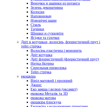
Веночки и шарики из ротанга
Зелень декоративна
Колоски
Наповнювач
Новорічні шари
Сізаль
Тичінки
Шишки и сухоцвіти
Ягідки та гілочки
Дріт в котушках, волосінь, флористичний прут і
тейп стрічка
Волосінь еластична і мононить
Дріт котушка
Дріт флористичний (флористичний прут)
Нитка бісерна
Синельная проволока
Тейп стрічка
екошкіра
Вініл матовий і прозорий
Джинс
Еко замша і велюр (оксамит)
екокожа Металік та 3D
екокожа матова
екошкіра блискуча
Екошкіра з кольоровими принтами