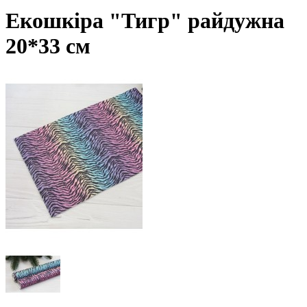
Екошкіра "Тигр" райдужна
20*33 см