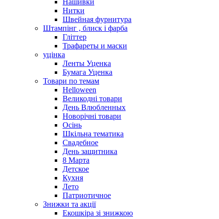
Нашивки
Нитки
Швейная фурнитура
Штампінг , блиск і фарба
Гліттер
Трафареты и маски
уцінка
Ленты Уценка
Бумага Уценка
Товари по темам
Helloween
Великодні товари
День Влюбленных
Новорічні товари
Осінь
Шкільна тематика
Свадебное
День защитника
8 Марта
Детское
Кухня
Лето
Патриотичное
Знижки та акції
Екошкіра зі знижкою