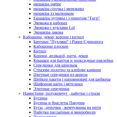
екошкіра омбре
екошкіра сіточка і мережива
екошкіра хз малюнком
Екошкіра хутряна і з принтом "Тигр"
Экокожа в наборах
Экокожа с куклами Lol
Экошкiра лакова
Кабошони, декор, корони і китиці
Бантики "Пухляші" і Ріжки Єдинорога
Кабошоны плоские
Китиці
Корони, аплікації, патчі, декор
Крышки для бантов и эпоксидные наклейки
Серединки для шпильок
Стразове полотно та клейове каміння
Цветные серединки из акрила
Шейкер пакети і наповнювачі для шейкера
Шифонові квіти і метелики
Элитные серединки
Намистини, полужемчуг , пайетки і стрази
Бусины
Бусины и браслеты Пандора
Бусы , цепочки , жемчужины на нити
Пайетки рассыпные и микробисер
Полужемчуг