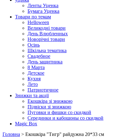
Ленты Уценка
Бумага Уценка
Товари по темам
Helloween
Великодні товари
День Влюбленных
Новорічні товари
Осінь
Шкільна тематика
Свадебное
День защитника
8 Марта
Детское
Кухня
Лето
Патриотичное
Знижки та акції
Екошкіра зі знижкою
Підвіски зі знижкою
Пуговки и фишки со скидкой
Серединки и кабошоны со скидкой
Magic Box
Головна
> Екошкіра "Тигр" райдужна 20*33 см