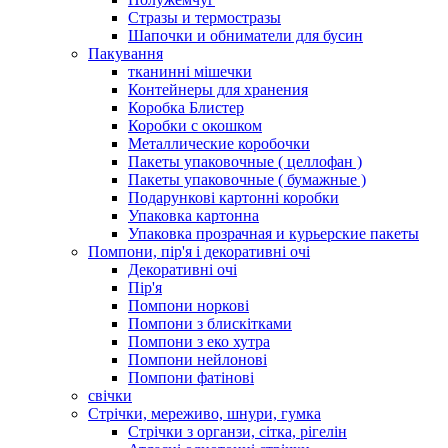
Стразы и термостразы
Шапочки и обниматели для бусин
Пакування
тканинні мішечки
Контейнеры для хранения
Коробка Блистер
Коробки с окошком
Металлические коробочки
Пакеты упаковочные ( целлофан )
Пакеты упаковочные ( бумажные )
Подарункові картонні коробки
Упаковка картонна
Упаковка прозрачная и курьерские пакеты
Помпони, пір'я і декоративні очі
Декоративні очі
Пір'я
Помпони норкові
Помпони з блискітками
Помпони з еко хутра
Помпони нейлонові
Помпони фатінові
свічки
Стрічки, мереживо, шнури, гумка
Стрічки з органзи, сітка, рігелін