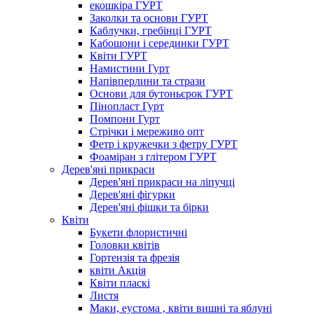
екошкіра ГУРТ
Заколки та основи ГУРТ
Каблучки, гребінці ГУРТ
Кабошони і серединки ГУРТ
Квіти ГУРТ
Намистини Гурт
Напівперлини та стрази
Основи для бутоньєрок ГУРТ
Пінопласт Гурт
Помпони Гурт
Стрічки і мереживо опт
Фетр і кружечки з фетру ГУРТ
Фоаміран з глітером ГУРТ
Дерев'яні прикраси
Дерев'яні прикраси на ліпучці
Дерев'яні фігурки
Дерев'яні фішки та бірки
Квіти
Букети флористичні
Головки квітів
Гортензія та фрезія
квіти Акція
Квіти пласкі
Листя
Маки, еустома , квіти вишні та яблуні