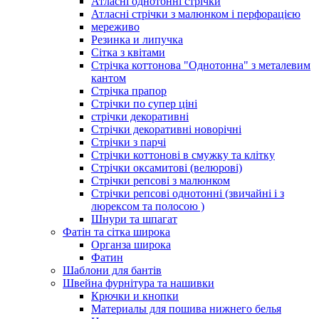
Атласні однотонні стрічки
Атласні стрічки з малюнком і перфорацією
мереживо
Резинка и липучка
Сітка з квітами
Стрічка коттонова "Однотонна" з металевим
кантом
Стрічка прапор
Стрічки по супер ціні
стрічки декоративні
Стрічки декоративні новорічні
Стрічки з парчі
Стрічки коттонові в смужку та клітку
Стрічки оксамитові (велюрові)
Стрічки репсові з малюнком
Стрічки репсові однотонні (звичайні і з
люрексом та полосою )
Шнури та шпагат
Фатін та сітка широка
Органза широка
Фатин
Шаблони для бантів
Швейна фурнітура та нашивки
Крючки и кнопки
Материалы для пошива нижнего белья