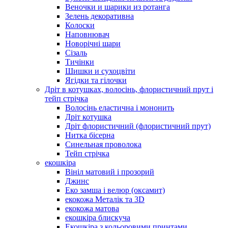
Веночки и шарики из ротанга
Зелень декоративна
Колоски
Наповнювач
Новорічні шари
Сізаль
Тичінки
Шишки и сухоцвіти
Ягідки та гілочки
Дріт в котушках, волосінь, флористичний прут і
тейп стрічка
Волосінь еластична і мононить
Дріт котушка
Дріт флористичний (флористичний прут)
Нитка бісерна
Синельная проволока
Тейп стрічка
екошкіра
Вініл матовий і прозорий
Джинс
Еко замша і велюр (оксамит)
екокожа Металік та 3D
екокожа матова
екошкіра блискуча
Екошкіра з кольоровими принтами