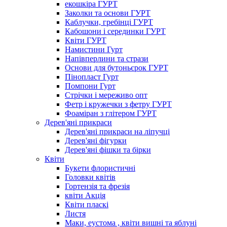
екошкіра ГУРТ
Заколки та основи ГУРТ
Каблучки, гребінці ГУРТ
Кабошони і серединки ГУРТ
Квіти ГУРТ
Намистини Гурт
Напівперлини та стрази
Основи для бутоньєрок ГУРТ
Пінопласт Гурт
Помпони Гурт
Стрічки і мереживо опт
Фетр і кружечки з фетру ГУРТ
Фоаміран з глітером ГУРТ
Дерев'яні прикраси
Дерев'яні прикраси на ліпучці
Дерев'яні фігурки
Дерев'яні фішки та бірки
Квіти
Букети флористичні
Головки квітів
Гортензія та фрезія
квіти Акція
Квіти пласкі
Листя
Маки, еустома , квіти вишні та яблуні