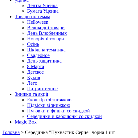
Ленты Уценка
Бумага Уценка
Товари по темам
Helloween
Великодні товари
День Влюбленных
Новорічні товари
Осінь
Шкільна тематика
Свадебное
День защитника
8 Марта
Детское
Кухня
Лето
Патриотичное
Знижки та акції
Екошкіра зі знижкою
Підвіски зі знижкою
Пуговки и фишки со скидкой
Серединки и кабошоны со скидкой
Magic Box
Головна
> Серединка "Пухнастик Серце" чорна 1 шт