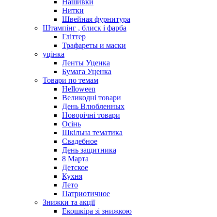
Нашивки
Нитки
Швейная фурнитура
Штампінг , блиск і фарба
Гліттер
Трафареты и маски
уцінка
Ленты Уценка
Бумага Уценка
Товари по темам
Helloween
Великодні товари
День Влюбленных
Новорічні товари
Осінь
Шкільна тематика
Свадебное
День защитника
8 Марта
Детское
Кухня
Лето
Патриотичное
Знижки та акції
Екошкіра зі знижкою