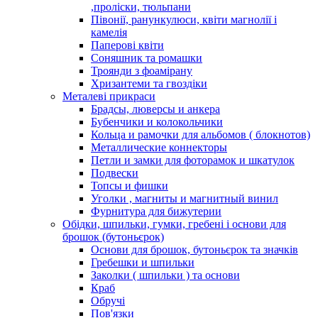
,проліски, тюльпани
Півонії, ранункулюси, квіти магнолії і
камелія
Паперові квіти
Соняшник та ромашки
Троянди з фоамірану
Хризантеми та гвоздіки
Металеві прикраси
Брадсы, люверсы и анкера
Бубенчики и колокольчики
Кольца и рамочки для альбомов ( блокнотов)
Металлические коннекторы
Петли и замки для фоторамок и шкатулок
Подвески
Топсы и фишки
Уголки , магниты и магнитный винил
Фурнитура для бижутерии
Обідки, шпильки, гумки, гребені і основи для
брошок (бутоньєрок)
Основи для брошок, бутоньєрок та значків
Гребешки и шпильки
Заколки ( шпильки ) та основи
Краб
Обручі
Пов'язки