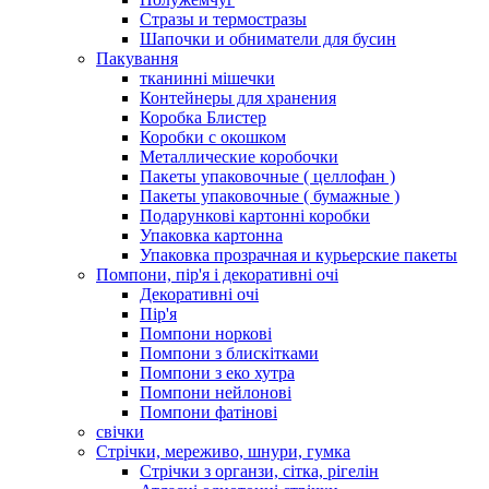
Стразы и термостразы
Шапочки и обниматели для бусин
Пакування
тканинні мішечки
Контейнеры для хранения
Коробка Блистер
Коробки с окошком
Металлические коробочки
Пакеты упаковочные ( целлофан )
Пакеты упаковочные ( бумажные )
Подарункові картонні коробки
Упаковка картонна
Упаковка прозрачная и курьерские пакеты
Помпони, пір'я і декоративні очі
Декоративні очі
Пір'я
Помпони норкові
Помпони з блискітками
Помпони з еко хутра
Помпони нейлонові
Помпони фатінові
свічки
Стрічки, мереживо, шнури, гумка
Стрічки з органзи, сітка, рігелін