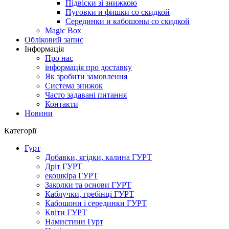
Підвіски зі знижкою
Пуговки и фишки со скидкой
Серединки и кабошоны со скидкой
Magic Box
Обліковий запис
Інформація
Про нас
інформація про доставку
Як зробити замовлення
Система знижок
Часто задавані питання
Контакти
Новини
Категорії
Гурт
Добавки, ягідки, калина ГУРТ
Дріт ГУРТ
екошкіра ГУРТ
Заколки та основи ГУРТ
Каблучки, гребінці ГУРТ
Кабошони і серединки ГУРТ
Квіти ГУРТ
Намистини Гурт