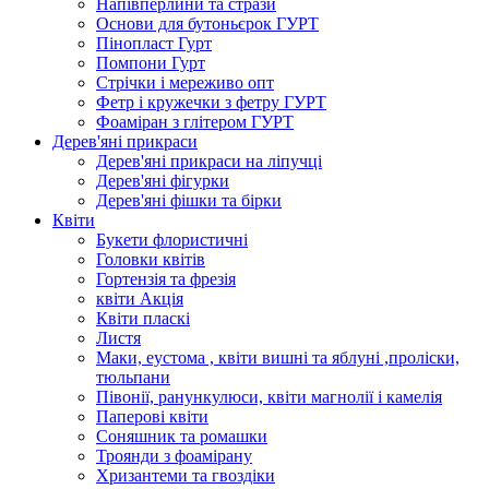
Напівперлини та стрази
Основи для бутоньєрок ГУРТ
Пінопласт Гурт
Помпони Гурт
Стрічки і мереживо опт
Фетр і кружечки з фетру ГУРТ
Фоаміран з глітером ГУРТ
Дерев'яні прикраси
Дерев'яні прикраси на ліпучці
Дерев'яні фігурки
Дерев'яні фішки та бірки
Квіти
Букети флористичні
Головки квітів
Гортензія та фрезія
квіти Акція
Квіти пласкі
Листя
Маки, еустома , квіти вишні та яблуні ,проліски,
тюльпани
Півонії, ранункулюси, квіти магнолії і камелія
Паперові квіти
Соняшник та ромашки
Троянди з фоамірану
Хризантеми та гвоздіки