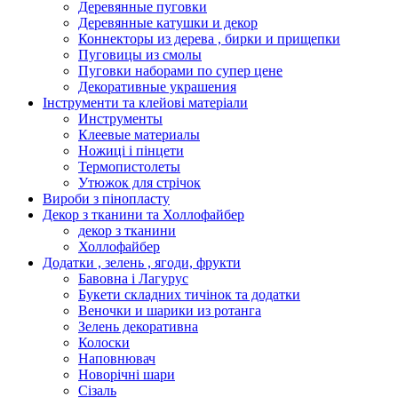
Деревянные пуговки
Деревянные катушки и декор
Коннекторы из дерева , бирки и прищепки
Пуговицы из смолы
Пуговки наборами по супер цене
Декоративные украшения
Інструменти та клейові матеріали
Инструменты
Клеевые материалы
Ножиці і пінцети
Термопистолеты
Утюжок для стрічок
Вироби з пінопласту
Декор з тканини та Холлофайбер
декор з тканини
Холлофайбер
Додатки , зелень , ягоди, фрукти
Бавовна і Лагурус
Букети складних тичінок та додатки
Веночки и шарики из ротанга
Зелень декоративна
Колоски
Наповнювач
Новорічні шари
Сізаль