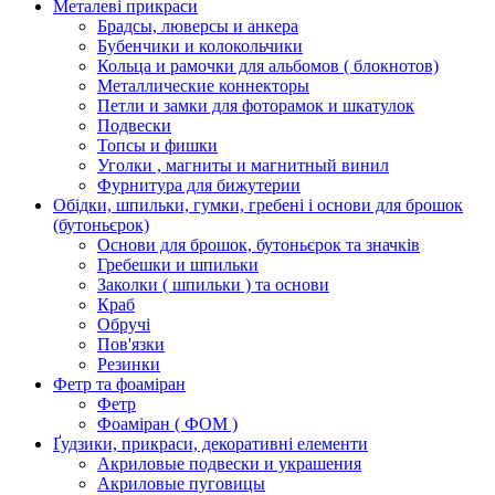
Металеві прикраси
Брадсы, люверсы и анкера
Бубенчики и колокольчики
Кольца и рамочки для альбомов ( блокнотов)
Металлические коннекторы
Петли и замки для фоторамок и шкатулок
Подвески
Топсы и фишки
Уголки , магниты и магнитный винил
Фурнитура для бижутерии
Обідки, шпильки, гумки, гребені і основи для брошок
(бутоньєрок)
Основи для брошок, бутоньєрок та значків
Гребешки и шпильки
Заколки ( шпильки ) та основи
Краб
Обручі
Пов'язки
Резинки
Фетр та фоаміран
Фетр
Фоаміран ( ФОМ )
Ґудзики, прикраси, декоративні елементи
Акриловые подвески и украшения
Акриловые пуговицы