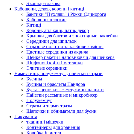
Экошкiра лакова
Кабошони, декор, корони і китиці
Бантики "Пухляші" і Ріжки Єдинорога
Кабошоны плоские
Китиці
Корони, аплікації, патчі, декор
Крышки для бантов и эпоксидные наклейки
Серединки для шпильок
Стразове полотно та клейове каміння
Цветные серединки из акрила
Шейкер пакети і наповнювачі для шейкера
Шифонові квіти і метелики
Элитные серединки
Намистини, полужемчуг , пайетки і стрази
Бусины
Бусины и браслеты Пандора
Бусы , цепочки , жемчужины на нити
Пайетки рассыпные и микробисер
Полужемчуг
Стразы и термостразы
Шапочки и обниматели для бусин
Пакування
тканинні мішечки
Контейнеры для хранения
Коробка Блистер