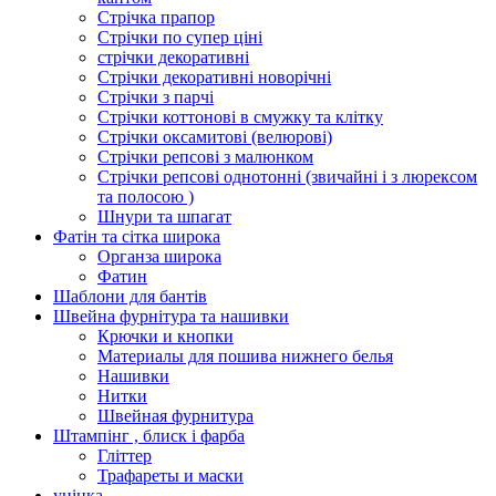
Стрічка прапор
Стрічки по супер ціні
стрічки декоративні
Стрічки декоративні новорічні
Стрічки з парчі
Стрічки коттонові в смужку та клітку
Стрічки оксамитові (велюрові)
Стрічки репсові з малюнком
Стрічки репсові однотонні (звичайні і з люрексом
та полосою )
Шнури та шпагат
Фатін та сітка широка
Органза широка
Фатин
Шаблони для бантів
Швейна фурнітура та нашивки
Крючки и кнопки
Материалы для пошива нижнего белья
Нашивки
Нитки
Швейная фурнитура
Штампінг , блиск і фарба
Гліттер
Трафареты и маски
уцінка