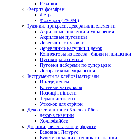
Резинки
Фетр та фоаміран
Фетр
Фоаміран ( ФОМ )
Ґудзики, прикраси, декоративні елементи
Акриловые подвески и украшения
Акриловые пуговицы
Деревянные пуговки
Деревянные катушки и декор
Коннекторы из дерева , бирки и прищепки
Пуговицы из смолы
Пуговки наборами по супер цене
Декоративные украшения
Інструменти та клейові матеріали
Инструменты
Клеевые материалы
Ножиці і пінцети
Термопистолеты
Утюжок для стрічок
Декор з тканини та Холлофайбер
декор з тканини
Холлофайбер
Додатки , зелень , ягоди, фрукти
Бавовна і Лагурус
Букети складних тичінок та додатки