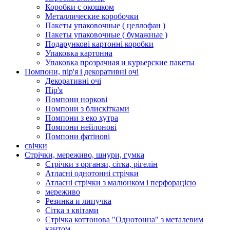
Коробки с окошком
Металлические коробочки
Пакеты упаковочные ( целлофан )
Пакеты упаковочные ( бумажные )
Подарункові картонні коробки
Упаковка картонна
Упаковка прозрачная и курьерские пакеты
Помпони, пір'я і декоративні очі
Декоративні очі
Пір'я
Помпони норкові
Помпони з блискітками
Помпони з еко хутра
Помпони нейлонові
Помпони фатінові
свічки
Стрічки, мереживо, шнури, гумка
Стрічки з органзи, сітка, рігелін
Атласні однотонні стрічки
Атласні стрічки з малюнком і перфорацією
мереживо
Резинка и липучка
Сітка з квітами
Стрічка коттонова "Однотонна" з металевим
кантом