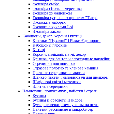
екошкіра омбре
екошкіра сіточка і мережива
екошкіра хз малюнком
Екошкіра хутряна і з принтом "Тигр"
Экокожа в наборах
Экокожа с куклами Lol
Экошкiра лакова
Кабошони, декор, корони і китиці
Бантики "Пухляші" і Ріжки Єдинорога
Кабошоны плоские
Китиці
Корони, аплікації, патчі, декор
Крышки для бантов и эпоксидные наклейки
Серединки для шпильок
Стразове полотно та клейове каміння
Цветные серединки из акрила
Шейкер пакети і наповнювачі для шейкера
Шифонові квіти і метелики
Элитные серединки
Намистини, полужемчуг , пайетки і стрази
Бусины
Бусины и браслеты Пандора
Бусы , цепочки , жемчужины на нити
Пайетки рассыпные и микробисер
Полужемчуг