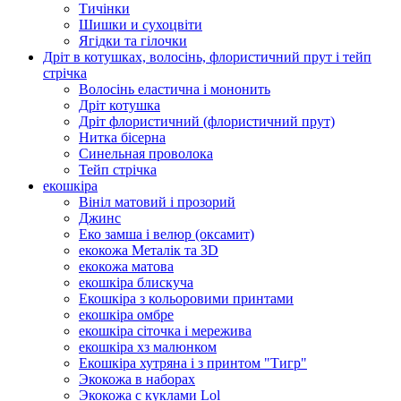
Тичінки
Шишки и сухоцвіти
Ягідки та гілочки
Дріт в котушках, волосінь, флористичний прут і тейп
стрічка
Волосінь еластична і мононить
Дріт котушка
Дріт флористичний (флористичний прут)
Нитка бісерна
Синельная проволока
Тейп стрічка
екошкіра
Вініл матовий і прозорий
Джинс
Еко замша і велюр (оксамит)
екокожа Металік та 3D
екокожа матова
екошкіра блискуча
Екошкіра з кольоровими принтами
екошкіра омбре
екошкіра сіточка і мережива
екошкіра хз малюнком
Екошкіра хутряна і з принтом "Тигр"
Экокожа в наборах
Экокожа с куклами Lol