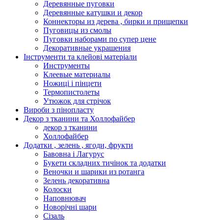
Деревянные пуговки
Деревянные катушки и декор
Коннекторы из дерева , бирки и прищепки
Пуговицы из смолы
Пуговки наборами по супер цене
Декоративные украшения
Інструменти та клейові матеріали
Инструменты
Клеевые материалы
Ножиці і пінцети
Термопистолеты
Утюжок для стрічок
Вироби з пінопласту
Декор з тканини та Холлофайбер
декор з тканини
Холлофайбер
Додатки , зелень , ягоди, фрукти
Бавовна і Лагурус
Букети складних тичінок та додатки
Веночки и шарики из ротанга
Зелень декоративна
Колоски
Наповнювач
Новорічні шари
Сізаль