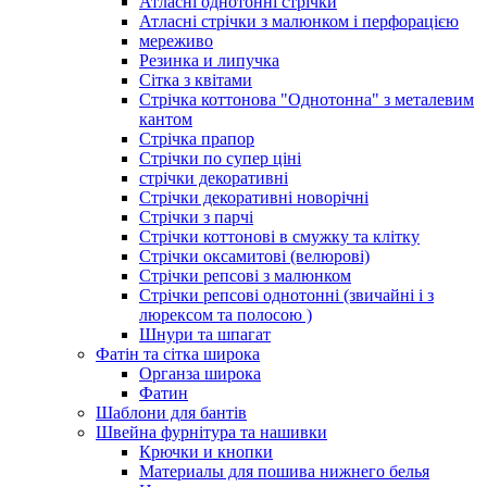
Атласні однотонні стрічки
Атласні стрічки з малюнком і перфорацією
мереживо
Резинка и липучка
Сітка з квітами
Стрічка коттонова "Однотонна" з металевим
кантом
Стрічка прапор
Стрічки по супер ціні
стрічки декоративні
Стрічки декоративні новорічні
Стрічки з парчі
Стрічки коттонові в смужку та клітку
Стрічки оксамитові (велюрові)
Стрічки репсові з малюнком
Стрічки репсові однотонні (звичайні і з
люрексом та полосою )
Шнури та шпагат
Фатін та сітка широка
Органза широка
Фатин
Шаблони для бантів
Швейна фурнітура та нашивки
Крючки и кнопки
Материалы для пошива нижнего белья