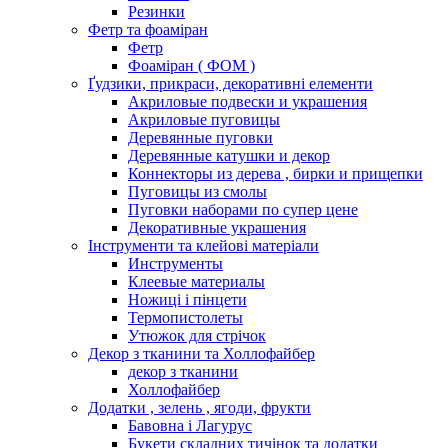
Резинки
Фетр та фоаміран
Фетр
Фоаміран ( ФОМ )
Ґудзики, прикраси, декоративні елементи
Акриловые подвески и украшения
Акриловые пуговицы
Деревянные пуговки
Деревянные катушки и декор
Коннекторы из дерева , бирки и прищепки
Пуговицы из смолы
Пуговки наборами по супер цене
Декоративные украшения
Інструменти та клейові матеріали
Инструменты
Клеевые материалы
Ножиці і пінцети
Термопистолеты
Утюжок для стрічок
Декор з тканини та Холлофайбер
декор з тканини
Холлофайбер
Додатки , зелень , ягоди, фрукти
Бавовна і Лагурус
Букети складних тичінок та додатки