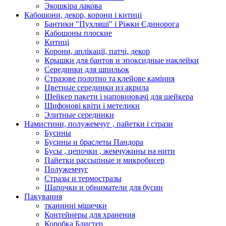
Экошкiра лакова
Кабошони, декор, корони і китиці
Бантики "Пухляші" і Ріжки Єдинорога
Кабошоны плоские
Китиці
Корони, аплікації, патчі, декор
Крышки для бантов и эпоксидные наклейки
Серединки для шпильок
Стразове полотно та клейове каміння
Цветные серединки из акрила
Шейкер пакети і наповнювачі для шейкера
Шифонові квіти і метелики
Элитные серединки
Намистини, полужемчуг , пайетки і стрази
Бусины
Бусины и браслеты Пандора
Бусы , цепочки , жемчужины на нити
Пайетки рассыпные и микробисер
Полужемчуг
Стразы и термостразы
Шапочки и обниматели для бусин
Пакування
тканинні мішечки
Контейнеры для хранения
Коробка Блистер