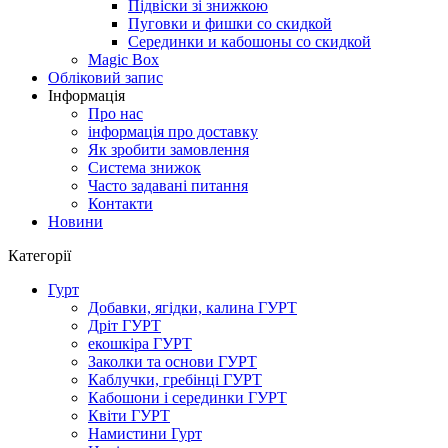
Підвіски зі знижкою
Пуговки и фишки со скидкой
Серединки и кабошоны со скидкой
Magic Box
Обліковий запис
Інформація
Про нас
інформація про доставку
Як зробити замовлення
Система знижок
Часто задавані питання
Контакти
Новини
Категорії
Гурт
Добавки, ягідки, калина ГУРТ
Дріт ГУРТ
екошкіра ГУРТ
Заколки та основи ГУРТ
Каблучки, гребінці ГУРТ
Кабошони і серединки ГУРТ
Квіти ГУРТ
Намистини Гурт