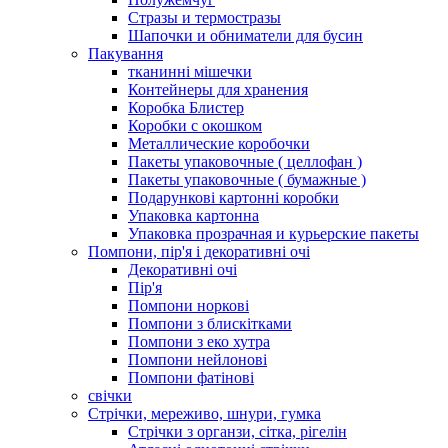
Стразы и термостразы
Шапочки и обниматели для бусин
Пакування
тканинні мішечки
Контейнеры для хранения
Коробка Блистер
Коробки с окошком
Металлические коробочки
Пакеты упаковочные ( целлофан )
Пакеты упаковочные ( бумажные )
Подарункові картонні коробки
Упаковка картонна
Упаковка прозрачная и курьерские пакеты
Помпони, пір'я і декоративні очі
Декоративні очі
Пір'я
Помпони норкові
Помпони з блискітками
Помпони з еко хутра
Помпони нейлонові
Помпони фатінові
свічки
Стрічки, мереживо, шнури, гумка
Стрічки з органзи, сітка, рігелін