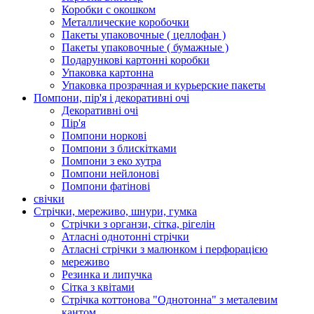
Коробки с окошком
Металлические коробочки
Пакеты упаковочные ( целлофан )
Пакеты упаковочные ( бумажные )
Подарункові картонні коробки
Упаковка картонна
Упаковка прозрачная и курьерские пакеты
Помпони, пір'я і декоративні очі
Декоративні очі
Пір'я
Помпони норкові
Помпони з блискітками
Помпони з еко хутра
Помпони нейлонові
Помпони фатінові
свічки
Стрічки, мереживо, шнури, гумка
Стрічки з органзи, сітка, рігелін
Атласні однотонні стрічки
Атласні стрічки з малюнком і перфорацією
мереживо
Резинка и липучка
Сітка з квітами
Стрічка коттонова "Однотонна" з металевим
кантом