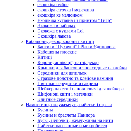
екошкіра омбре
екошкіра сіточка і мережива
екошкіра хз малюнком
Екошкіра хутряна і з принтом "Тигр"
Экокожа в наборах
Экокожа с куклами Lol
Экошкiра лакова
Кабошони, декор, корони і китиці
Бантики "Пухляші" і Ріжки Єдинорога
Кабошоны плоские
Китиці
Корони, аплікації, патчі, декор
Крышки для бантов и эпоксидные наклейки
Серединки для шпильок
Стразове полотно та клейове каміння
Цветные серединки из акрила
Шейкер пакети і наповнювачі для шейкера
Шифонові квіти і метелики
Элитные серединки
Намистини, полужемчуг , пайетки і стрази
Бусины
Бусины и браслеты Пандора
Бусы , цепочки , жемчужины на нити
Пайетки рассыпные и микробисер
Полужемчуг