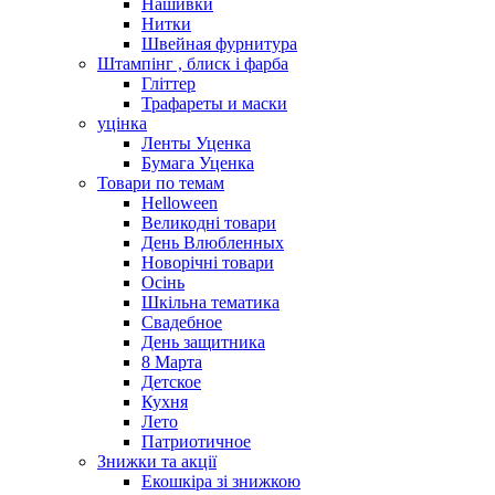
Нашивки
Нитки
Швейная фурнитура
Штампінг , блиск і фарба
Гліттер
Трафареты и маски
уцінка
Ленты Уценка
Бумага Уценка
Товари по темам
Helloween
Великодні товари
День Влюбленных
Новорічні товари
Осінь
Шкільна тематика
Свадебное
День защитника
8 Марта
Детское
Кухня
Лето
Патриотичное
Знижки та акції
Екошкіра зі знижкою