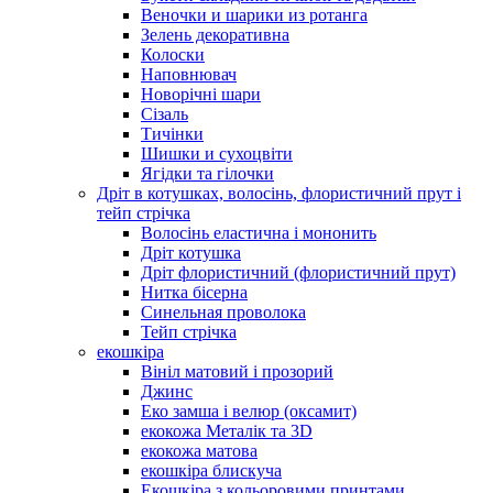
Веночки и шарики из ротанга
Зелень декоративна
Колоски
Наповнювач
Новорічні шари
Сізаль
Тичінки
Шишки и сухоцвіти
Ягідки та гілочки
Дріт в котушках, волосінь, флористичний прут і
тейп стрічка
Волосінь еластична і мононить
Дріт котушка
Дріт флористичний (флористичний прут)
Нитка бісерна
Синельная проволока
Тейп стрічка
екошкіра
Вініл матовий і прозорий
Джинс
Еко замша і велюр (оксамит)
екокожа Металік та 3D
екокожа матова
екошкіра блискуча
Екошкіра з кольоровими принтами