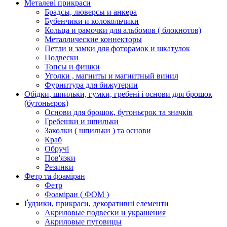
Металеві прикраси
Брадсы, люверсы и анкера
Бубенчики и колокольчики
Кольца и рамочки для альбомов ( блокнотов)
Металлические коннекторы
Петли и замки для фоторамок и шкатулок
Подвески
Топсы и фишки
Уголки , магниты и магнитный винил
Фурнитура для бижутерии
Обідки, шпильки, гумки, гребені і основи для брошок
(бутоньєрок)
Основи для брошок, бутоньєрок та значків
Гребешки и шпильки
Заколки ( шпильки ) та основи
Краб
Обручі
Пов'язки
Резинки
Фетр та фоаміран
Фетр
Фоаміран ( ФОМ )
Ґудзики, прикраси, декоративні елементи
Акриловые подвески и украшения
Акриловые пуговицы