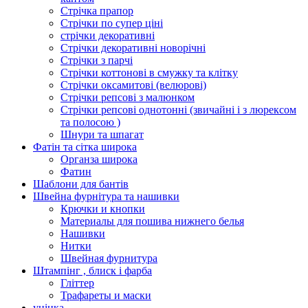
Стрічка прапор
Стрічки по супер ціні
стрічки декоративні
Стрічки декоративні новорічні
Стрічки з парчі
Стрічки коттонові в смужку та клітку
Стрічки оксамитові (велюрові)
Стрічки репсові з малюнком
Стрічки репсові однотонні (звичайні і з люрексом
та полосою )
Шнури та шпагат
Фатін та сітка широка
Органза широка
Фатин
Шаблони для бантів
Швейна фурнітура та нашивки
Крючки и кнопки
Материалы для пошива нижнего белья
Нашивки
Нитки
Швейная фурнитура
Штампінг , блиск і фарба
Гліттер
Трафареты и маски
уцінка