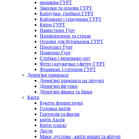
екошкіра ГУРТ
Заколки та основи ГУРТ
Каблучки, гребінці ГУРТ
Кабошони і серединки ГУРТ
Квіти ГУРТ
Намистини Гурт
Напівперлини та стрази
Основи для бутоньєрок ГУРТ
Пінопласт Гурт
Помпони Гурт
Стрічки і мереживо опт
Фетр і кружечки з фетру ГУРТ
Фоаміран з глітером ГУРТ
Дерев'яні прикраси
Дерев'яні прикраси на ліпучці
Дерев'яні фігурки
Дерев'яні фішки та бірки
Квіти
Букети флористичні
Головки квітів
Гортензія та фрезія
квіти Акція
Квіти пласкі
Листя
Маки, еустома , квіти вишні та яблуні