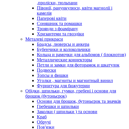
,проліски, тюльпани
Півонії, ранункулюси, квіти магнолії і
камелія
Паперові квіти
Соняшник та ромашки
Троянди з фоамірану
Хризантеми та гвоздіки
Металеві прикраси
Брадсы, люверсы и анкера
Бубенчики и колокольчики
Кольца и рамочки для альбомов ( блокнотов)
Металлические коннекторы
Петли и замки для фоторамок и шкатулок
Подвески
Топсы и фишки
Уголки , магниты и магнитный винил
Фурнитура для бижутерии
Обідки, шпильки, гумки, гребені і основи для
брошок (бутоньєрок)
Основи для брошок, бутоньєрок та значків
Гребешки и шпильки
Заколки ( шпильки ) та основи
Краб
Обручі
Пов'язки