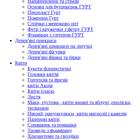
Напівперлини та стрази
Основи для бутоньєрок ГУРТ
Пінопласт Гурт
Помпони Гурт
Стрічки і мереживо опт
Фетр і кружечки з фетру ГУРТ
Фоаміран з глітером ГУРТ
Дерев'яні прикраси
Дерев'яні прикраси на ліпучці
Дерев'яні фігурки
Дерев'яні фішки та бірки
Квіти
Букети флористичні
Головки квітів
Гортензія та фрезія
квіти Акція
Квіти пласкі
Листя
Маки, еустома , квіти вишні та яблуні ,проліски,
тюльпани
Півонії, ранункулюси, квіти магнолії і камелія
Паперові квіти
Соняшник та ромашки
Троянди з фоамірану
Хризантеми та гвоздіки