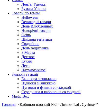
Ленты Уценка
Бумага Уценка
Товари по темам
Helloween
Великодні товари
День Влюбленных
Новорічні товари
Осінь
Шкільна тематика
Свадебное
День защитника
8 Марта
Детское
Кухня
Лето
Патриотичное
Знижки та акції
Екошкіра зі знижкою
Підвіски зі знижкою
Пуговки и фишки со скидкой
Серединки и кабошоны со скидкой
Magic Box
Головна
> Кабошон плоский №2 " Ляльки Lol : Сутінки "