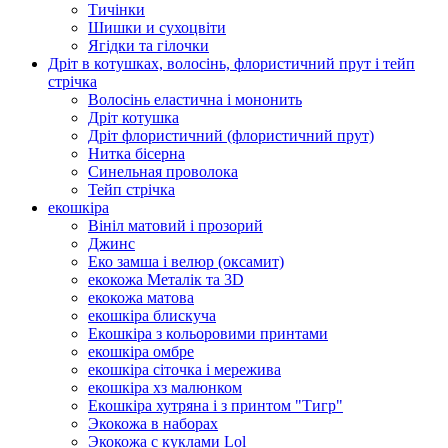
Тичінки
Шишки и сухоцвіти
Ягідки та гілочки
Дріт в котушках, волосінь, флористичний прут і тейп
стрічка
Волосінь еластична і мононить
Дріт котушка
Дріт флористичний (флористичний прут)
Нитка бісерна
Синельная проволока
Тейп стрічка
екошкіра
Вініл матовий і прозорий
Джинс
Еко замша і велюр (оксамит)
екокожа Металік та 3D
екокожа матова
екошкіра блискуча
Екошкіра з кольоровими принтами
екошкіра омбре
екошкіра сіточка і мережива
екошкіра хз малюнком
Екошкіра хутряна і з принтом "Тигр"
Экокожа в наборах
Экокожа с куклами Lol