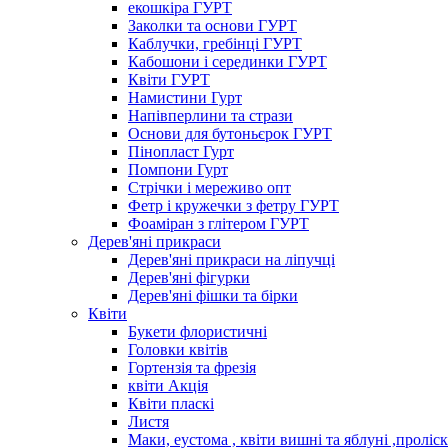
екошкіра ГУРТ
Заколки та основи ГУРТ
Каблучки, гребінці ГУРТ
Кабошони і серединки ГУРТ
Квіти ГУРТ
Намистини Гурт
Напівперлини та стрази
Основи для бутоньєрок ГУРТ
Пінопласт Гурт
Помпони Гурт
Стрічки і мереживо опт
Фетр і кружечки з фетру ГУРТ
Фоаміран з глітером ГУРТ
Дерев'яні прикраси
Дерев'яні прикраси на ліпучці
Дерев'яні фігурки
Дерев'яні фішки та бірки
Квіти
Букети флористичні
Головки квітів
Гортензія та фрезія
квіти Акція
Квіти пласкі
Листя
Маки, еустома , квіти вишні та яблуні ,проліс