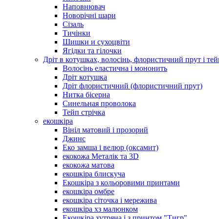
Наповнювач
Новорічні шари
Сізаль
Тичінки
Шишки и сухоцвіти
Ягідки та гілочки
Дріт в котушках, волосінь, флористичний прут і тей
Волосінь еластична і мононить
Дріт котушка
Дріт флористичний (флористичний прут)
Нитка бісерна
Синельная проволока
Тейп стрічка
екошкіра
Вініл матовий і прозорий
Джинс
Еко замша і велюр (оксамит)
екокожа Металік та 3D
екокожа матова
екошкіра блискуча
Екошкіра з кольоровими принтами
екошкіра омбре
екошкіра сіточка і мережива
екошкіра хз малюнком
Екошкіра хутряна і з принтом "Тигр"