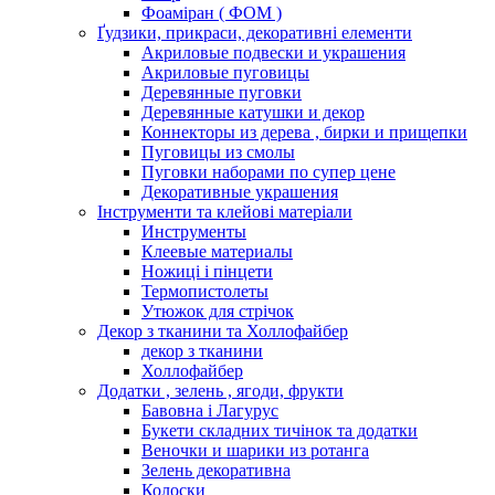
Фоаміран ( ФОМ )
Ґудзики, прикраси, декоративні елементи
Акриловые подвески и украшения
Акриловые пуговицы
Деревянные пуговки
Деревянные катушки и декор
Коннекторы из дерева , бирки и прищепки
Пуговицы из смолы
Пуговки наборами по супер цене
Декоративные украшения
Інструменти та клейові матеріали
Инструменты
Клеевые материалы
Ножиці і пінцети
Термопистолеты
Утюжок для стрічок
Декор з тканини та Холлофайбер
декор з тканини
Холлофайбер
Додатки , зелень , ягоди, фрукти
Бавовна і Лагурус
Букети складних тичінок та додатки
Веночки и шарики из ротанга
Зелень декоративна
Колоски