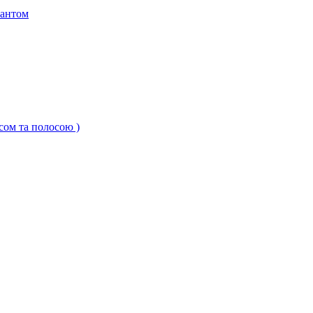
кантом
ксом та полосою )