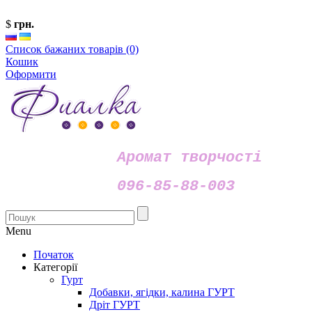
$
грн.
Список бажаних товарів (0)
Кошик
Оформити
Аромат творчості
096-85-88-003
Menu
Початок
Категорії
Гурт
Добавки, ягідки, калина ГУРТ
Дріт ГУРТ