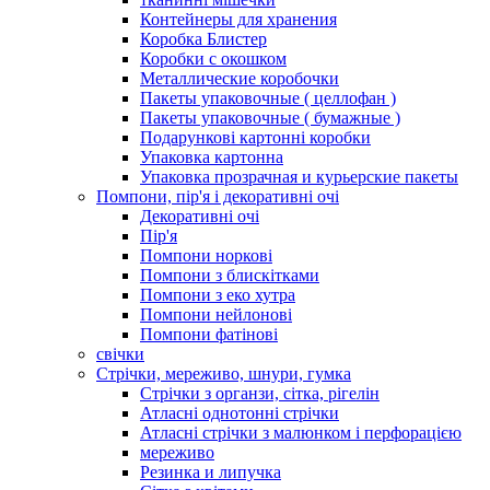
Контейнеры для хранения
Коробка Блистер
Коробки с окошком
Металлические коробочки
Пакеты упаковочные ( целлофан )
Пакеты упаковочные ( бумажные )
Подарункові картонні коробки
Упаковка картонна
Упаковка прозрачная и курьерские пакеты
Помпони, пір'я і декоративні очі
Декоративні очі
Пір'я
Помпони норкові
Помпони з блискітками
Помпони з еко хутра
Помпони нейлонові
Помпони фатінові
свічки
Стрічки, мереживо, шнури, гумка
Стрічки з органзи, сітка, рігелін
Атласні однотонні стрічки
Атласні стрічки з малюнком і перфорацією
мереживо
Резинка и липучка