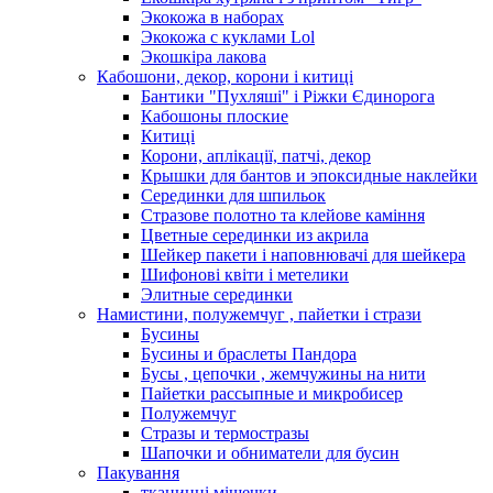
Экокожа в наборах
Экокожа с куклами Lol
Экошкiра лакова
Кабошони, декор, корони і китиці
Бантики "Пухляші" і Ріжки Єдинорога
Кабошоны плоские
Китиці
Корони, аплікації, патчі, декор
Крышки для бантов и эпоксидные наклейки
Серединки для шпильок
Стразове полотно та клейове каміння
Цветные серединки из акрила
Шейкер пакети і наповнювачі для шейкера
Шифонові квіти і метелики
Элитные серединки
Намистини, полужемчуг , пайетки і стрази
Бусины
Бусины и браслеты Пандора
Бусы , цепочки , жемчужины на нити
Пайетки рассыпные и микробисер
Полужемчуг
Стразы и термостразы
Шапочки и обниматели для бусин
Пакування
тканинні мішечки