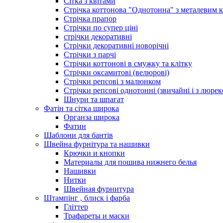
Сітка з квітами
Стрічка коттонова "Однотонна" з металевим 
Стрічка прапор
Стрічки по супер ціні
стрічки декоративні
Стрічки декоративні новорічні
Стрічки з парчі
Стрічки коттонові в смужку та клітку
Стрічки оксамитові (велюрові)
Стрічки репсові з малюнком
Стрічки репсові однотонні (звичайні і з люре
Шнури та шпагат
Фатін та сітка широка
Органза широка
Фатин
Шаблони для бантів
Швейна фурнітура та нашивки
Крючки и кнопки
Материалы для пошива нижнего белья
Нашивки
Нитки
Швейная фурнитура
Штампінг , блиск і фарба
Гліттер
Трафареты и маски