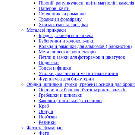
Півонії, ранункулюси, квіти магнолії і камелія
Паперові квіти
Соняшник та ромашки
Троянди з фоамірану
Хризантеми та гвоздіки
Металеві прикраси
Брадсы, люверсы и анкера
Бубенчики и колокольчики
Кольца и рамочки для альбомов ( блокнотов)
Металлические коннекторы
Петли и замки для фоторамок и шкатулок
Подвески
Топсы и фишки
Уголки , магниты и магнитный винил
Фурнитура для бижутерии
Обідки, шпильки, гумки, гребені і основи для брош
Основи для брошок, бутоньєрок та значків
Гребешки и шпильки
Заколки ( шпильки ) та основи
Краб
Обручі
Пов'язки
Резинки
Фетр та фоаміран
Фетр