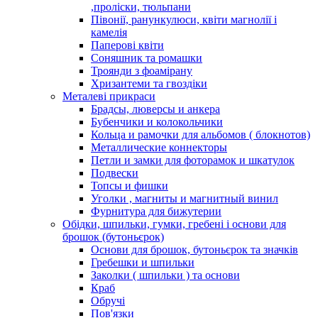
,проліски, тюльпани
Півонії, ранункулюси, квіти магнолії і
камелія
Паперові квіти
Соняшник та ромашки
Троянди з фоамірану
Хризантеми та гвоздіки
Металеві прикраси
Брадсы, люверсы и анкера
Бубенчики и колокольчики
Кольца и рамочки для альбомов ( блокнотов)
Металлические коннекторы
Петли и замки для фоторамок и шкатулок
Подвески
Топсы и фишки
Уголки , магниты и магнитный винил
Фурнитура для бижутерии
Обідки, шпильки, гумки, гребені і основи для
брошок (бутоньєрок)
Основи для брошок, бутоньєрок та значків
Гребешки и шпильки
Заколки ( шпильки ) та основи
Краб
Обручі
Пов'язки