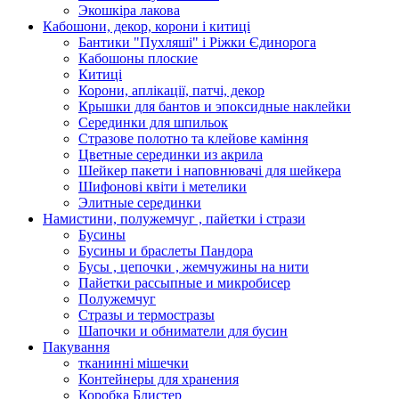
Экошкiра лакова
Кабошони, декор, корони і китиці
Бантики "Пухляші" і Ріжки Єдинорога
Кабошоны плоские
Китиці
Корони, аплікації, патчі, декор
Крышки для бантов и эпоксидные наклейки
Серединки для шпильок
Стразове полотно та клейове каміння
Цветные серединки из акрила
Шейкер пакети і наповнювачі для шейкера
Шифонові квіти і метелики
Элитные серединки
Намистини, полужемчуг , пайетки і стрази
Бусины
Бусины и браслеты Пандора
Бусы , цепочки , жемчужины на нити
Пайетки рассыпные и микробисер
Полужемчуг
Стразы и термостразы
Шапочки и обниматели для бусин
Пакування
тканинні мішечки
Контейнеры для хранения
Коробка Блистер