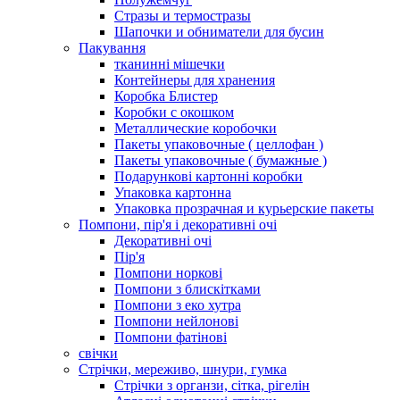
Стразы и термостразы
Шапочки и обниматели для бусин
Пакування
тканинні мішечки
Контейнеры для хранения
Коробка Блистер
Коробки с окошком
Металлические коробочки
Пакеты упаковочные ( целлофан )
Пакеты упаковочные ( бумажные )
Подарункові картонні коробки
Упаковка картонна
Упаковка прозрачная и курьерские пакеты
Помпони, пір'я і декоративні очі
Декоративні очі
Пір'я
Помпони норкові
Помпони з блискітками
Помпони з еко хутра
Помпони нейлонові
Помпони фатінові
свічки
Стрічки, мереживо, шнури, гумка
Стрічки з органзи, сітка, рігелін