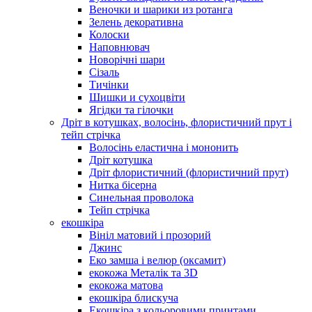
Веночки и шарики из ротанга
Зелень декоративна
Колоски
Наповнювач
Новорічні шари
Сізаль
Тичінки
Шишки и сухоцвіти
Ягідки та гілочки
Дріт в котушках, волосінь, флористичний прут і
тейп стрічка
Волосінь еластична і мононить
Дріт котушка
Дріт флористичний (флористичний прут)
Нитка бісерна
Синельная проволока
Тейп стрічка
екошкіра
Вініл матовий і прозорий
Джинс
Еко замша і велюр (оксамит)
екокожа Металік та 3D
екокожа матова
екошкіра блискуча
Екошкіра з кольоровими принтами