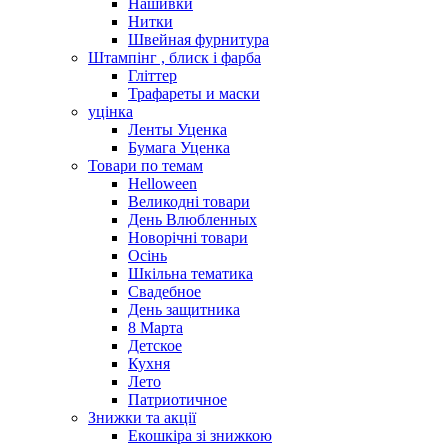
Нашивки
Нитки
Швейная фурнитура
Штампінг , блиск і фарба
Гліттер
Трафареты и маски
уцінка
Ленты Уценка
Бумага Уценка
Товари по темам
Helloween
Великодні товари
День Влюбленных
Новорічні товари
Осінь
Шкільна тематика
Свадебное
День защитника
8 Марта
Детское
Кухня
Лето
Патриотичное
Знижки та акції
Екошкіра зі знижкою