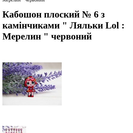
Кабошон плоский № 6 з
камінчиками " Ляльки Lol :
Мерелин " червоний