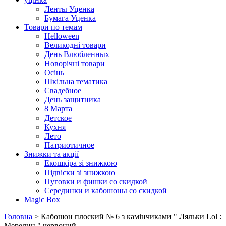
Ленты Уценка
Бумага Уценка
Товари по темам
Helloween
Великодні товари
День Влюбленных
Новорічні товари
Осінь
Шкільна тематика
Свадебное
День защитника
8 Марта
Детское
Кухня
Лето
Патриотичное
Знижки та акції
Екошкіра зі знижкою
Підвіски зі знижкою
Пуговки и фишки со скидкой
Серединки и кабошоны со скидкой
Magic Box
Головна
> Кабошон плоский № 6 з камінчиками " Ляльки Lol :
Мерелин " червоний