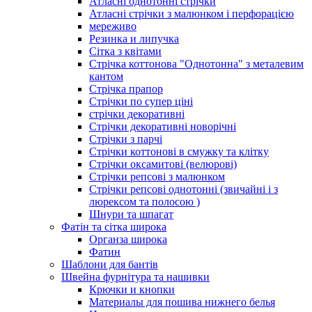
Атласні однотонні стрічки
Атласні стрічки з малюнком і перфорацією
мереживо
Резинка и липучка
Сітка з квітами
Стрічка коттонова "Однотонна" з металевим
кантом
Стрічка прапор
Стрічки по супер ціні
стрічки декоративні
Стрічки декоративні новорічні
Стрічки з парчі
Стрічки коттонові в смужку та клітку
Стрічки оксамитові (велюрові)
Стрічки репсові з малюнком
Стрічки репсові однотонні (звичайні і з
люрексом та полосою )
Шнури та шпагат
Фатін та сітка широка
Органза широка
Фатин
Шаблони для бантів
Швейна фурнітура та нашивки
Крючки и кнопки
Материалы для пошива нижнего белья