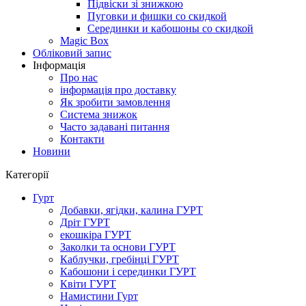
Підвіски зі знижкою
Пуговки и фишки со скидкой
Серединки и кабошоны со скидкой
Magic Box
Обліковий запис
Інформація
Про нас
інформація про доставку
Як зробити замовлення
Система знижок
Часто задавані питання
Контакти
Новини
Категорії
Гурт
Добавки, ягідки, калина ГУРТ
Дріт ГУРТ
екошкіра ГУРТ
Заколки та основи ГУРТ
Каблучки, гребінці ГУРТ
Кабошони і серединки ГУРТ
Квіти ГУРТ
Намистини Гурт