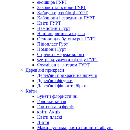
екошкіра ГУРТ
Заколки та основи ГУРТ
Каблучки, гребінці ГУРТ
Кабошони і серединки ГУРТ
Квіти ГУРТ
Намистини Гурт
Напівперлини та стрази
Основи для бутоньєрок ГУРТ
Пінопласт Гурт
Помпони Гурт
Стрічки і мереживо опт
Фетр і кружечки з фетру ГУРТ
Фоаміран з глітером ГУРТ
Дерев'яні прикраси
Дерев'яні прикраси на ліпучці
Дерев'яні фігурки
Дерев'яні фішки та бірки
Квіти
Букети флористичні
Головки квітів
Гортензія та фрезія
квіти Акція
Квіти пласкі
Листя
Маки, еустома , квіти вишні та яблуні