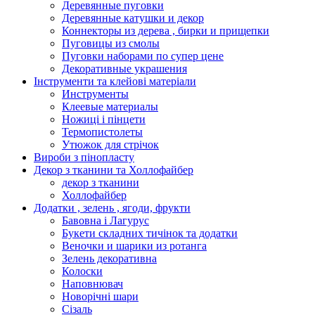
Деревянные пуговки
Деревянные катушки и декор
Коннекторы из дерева , бирки и прищепки
Пуговицы из смолы
Пуговки наборами по супер цене
Декоративные украшения
Інструменти та клейові матеріали
Инструменты
Клеевые материалы
Ножиці і пінцети
Термопистолеты
Утюжок для стрічок
Вироби з пінопласту
Декор з тканини та Холлофайбер
декор з тканини
Холлофайбер
Додатки , зелень , ягоди, фрукти
Бавовна і Лагурус
Букети складних тичінок та додатки
Веночки и шарики из ротанга
Зелень декоративна
Колоски
Наповнювач
Новорічні шари
Сізаль