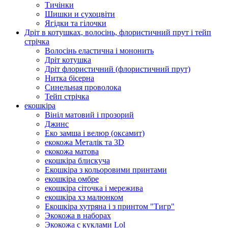
Тичінки
Шишки и сухоцвіти
Ягідки та гілочки
Дріт в котушках, волосінь, флористичний прут і тейп
стрічка
Волосінь еластична і мононить
Дріт котушка
Дріт флористичний (флористичний прут)
Нитка бісерна
Синельная проволока
Тейп стрічка
екошкіра
Вініл матовий і прозорий
Джинс
Еко замша і велюр (оксамит)
екокожа Металік та 3D
екокожа матова
екошкіра блискуча
Екошкіра з кольоровими принтами
екошкіра омбре
екошкіра сіточка і мережива
екошкіра хз малюнком
Екошкіра хутряна і з принтом "Тигр"
Экокожа в наборах
Экокожа с куклами Lol