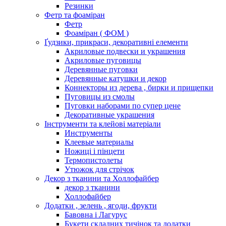
Резинки
Фетр та фоаміран
Фетр
Фоаміран ( ФОМ )
Ґудзики, прикраси, декоративні елементи
Акриловые подвески и украшения
Акриловые пуговицы
Деревянные пуговки
Деревянные катушки и декор
Коннекторы из дерева , бирки и прищепки
Пуговицы из смолы
Пуговки наборами по супер цене
Декоративные украшения
Інструменти та клейові матеріали
Инструменты
Клеевые материалы
Ножиці і пінцети
Термопистолеты
Утюжок для стрічок
Декор з тканини та Холлофайбер
декор з тканини
Холлофайбер
Додатки , зелень , ягоди, фрукти
Бавовна і Лагурус
Букети складних тичінок та додатки