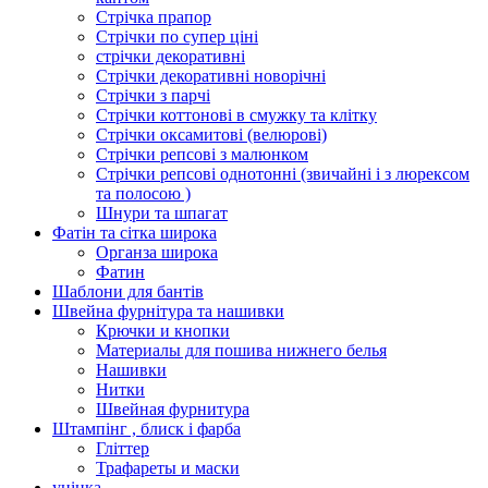
Стрічка прапор
Стрічки по супер ціні
стрічки декоративні
Стрічки декоративні новорічні
Стрічки з парчі
Стрічки коттонові в смужку та клітку
Стрічки оксамитові (велюрові)
Стрічки репсові з малюнком
Стрічки репсові однотонні (звичайні і з люрексом
та полосою )
Шнури та шпагат
Фатін та сітка широка
Органза широка
Фатин
Шаблони для бантів
Швейна фурнітура та нашивки
Крючки и кнопки
Материалы для пошива нижнего белья
Нашивки
Нитки
Швейная фурнитура
Штампінг , блиск і фарба
Гліттер
Трафареты и маски
уцінка