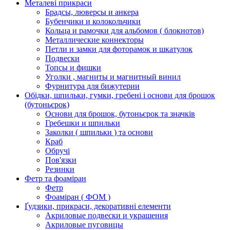
Металеві прикраси
Брадсы, люверсы и анкера
Бубенчики и колокольчики
Кольца и рамочки для альбомов ( блокнотов)
Металлические коннекторы
Петли и замки для фоторамок и шкатулок
Подвески
Топсы и фишки
Уголки , магниты и магнитный винил
Фурнитура для бижутерии
Обідки, шпильки, гумки, гребені і основи для брошок
(бутоньєрок)
Основи для брошок, бутоньєрок та значків
Гребешки и шпильки
Заколки ( шпильки ) та основи
Краб
Обручі
Пов'язки
Резинки
Фетр та фоаміран
Фетр
Фоаміран ( ФОМ )
Ґудзики, прикраси, декоративні елементи
Акриловые подвески и украшения
Акриловые пуговицы