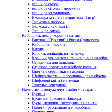
екошкіра омбре
екошкіра сіточка і мережива
екошкіра хз малюнком
Екошкіра хутряна і з принтом "Тигр"
Экокожа в наборах
Экокожа с куклами Lol
Экошкiра лакова
Кабошони, декор, корони і китиці
Бантики "Пухляші" і Ріжки Єдинорога
Кабошоны плоские
Китиці
Корони, аплікації, патчі, декор
Крышки для бантов и эпоксидные наклейки
Серединки для шпильок
Стразове полотно та клейове каміння
Цветные серединки из акрила
Шейкер пакети і наповнювачі для шейкера
Шифонові квіти і метелики
Элитные серединки
Намистини, полужемчуг , пайетки і стрази
Бусины
Бусины и браслеты Пандора
Бусы , цепочки , жемчужины на нити
Пайетки рассыпные и микробисер
Полужемчуг