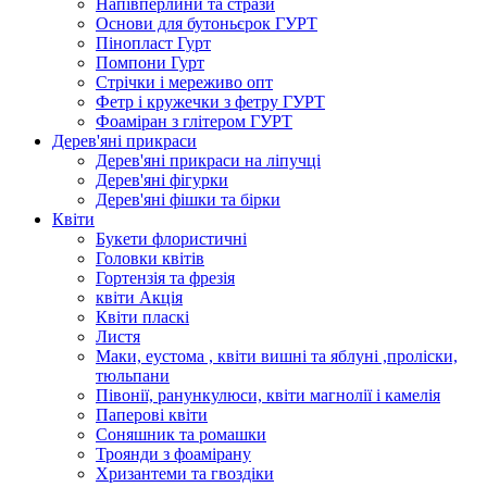
Напівперлини та стрази
Основи для бутоньєрок ГУРТ
Пінопласт Гурт
Помпони Гурт
Стрічки і мереживо опт
Фетр і кружечки з фетру ГУРТ
Фоаміран з глітером ГУРТ
Дерев'яні прикраси
Дерев'яні прикраси на ліпучці
Дерев'яні фігурки
Дерев'яні фішки та бірки
Квіти
Букети флористичні
Головки квітів
Гортензія та фрезія
квіти Акція
Квіти пласкі
Листя
Маки, еустома , квіти вишні та яблуні ,проліски,
тюльпани
Півонії, ранункулюси, квіти магнолії і камелія
Паперові квіти
Соняшник та ромашки
Троянди з фоамірану
Хризантеми та гвоздіки