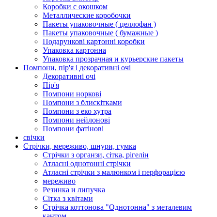
Коробки с окошком
Металлические коробочки
Пакеты упаковочные ( целлофан )
Пакеты упаковочные ( бумажные )
Подарункові картонні коробки
Упаковка картонна
Упаковка прозрачная и курьерские пакеты
Помпони, пір'я і декоративні очі
Декоративні очі
Пір'я
Помпони норкові
Помпони з блискітками
Помпони з еко хутра
Помпони нейлонові
Помпони фатінові
свічки
Стрічки, мереживо, шнури, гумка
Стрічки з органзи, сітка, рігелін
Атласні однотонні стрічки
Атласні стрічки з малюнком і перфорацією
мереживо
Резинка и липучка
Сітка з квітами
Стрічка коттонова "Однотонна" з металевим
кантом