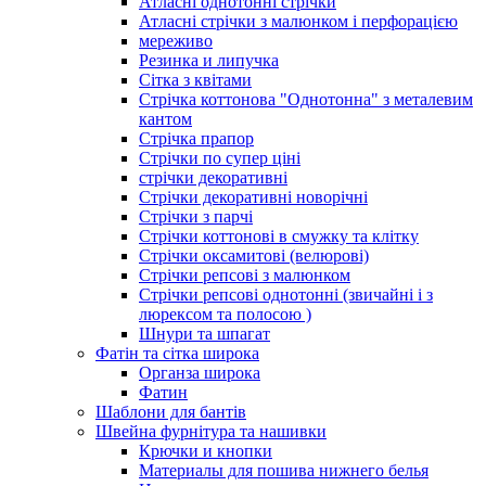
Атласні однотонні стрічки
Атласні стрічки з малюнком і перфорацією
мереживо
Резинка и липучка
Сітка з квітами
Стрічка коттонова "Однотонна" з металевим
кантом
Стрічка прапор
Стрічки по супер ціні
стрічки декоративні
Стрічки декоративні новорічні
Стрічки з парчі
Стрічки коттонові в смужку та клітку
Стрічки оксамитові (велюрові)
Стрічки репсові з малюнком
Стрічки репсові однотонні (звичайні і з
люрексом та полосою )
Шнури та шпагат
Фатін та сітка широка
Органза широка
Фатин
Шаблони для бантів
Швейна фурнітура та нашивки
Крючки и кнопки
Материалы для пошива нижнего белья