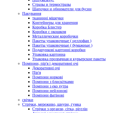
Стразы и термостразы
Шапочки и обниматели для бусин
Пакування
тканинні мішечки
Контейнеры для хранения
Коробка Блистер
Коробки с окошком
Металлические коробочки
Пакеты упаковочные ( целлофан )
Пакеты упаковочные ( бумажные )
Подарункові картонні коробки
Упаковка картонна
Упаковка прозрачная и курьерские пакеты
Помпони, пір'я і декоративні очі
Декоративні очі
Пір'я
Помпони норкові
Помпони з блискітками
Помпони з еко хутра
Помпони нейлонові
Помпони фатінові
свічки
Стрічки, мереживо, шнури, гумка
Стрічки з органзи, сітка, рігелін