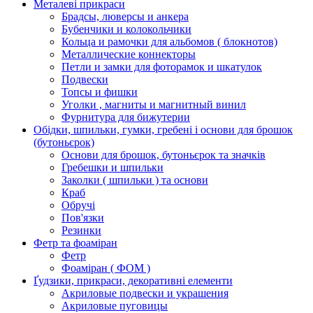
Металеві прикраси
Брадсы, люверсы и анкера
Бубенчики и колокольчики
Кольца и рамочки для альбомов ( блокнотов)
Металлические коннекторы
Петли и замки для фоторамок и шкатулок
Подвески
Топсы и фишки
Уголки , магниты и магнитный винил
Фурнитура для бижутерии
Обідки, шпильки, гумки, гребені і основи для брошок
(бутоньєрок)
Основи для брошок, бутоньєрок та значків
Гребешки и шпильки
Заколки ( шпильки ) та основи
Краб
Обручі
Пов'язки
Резинки
Фетр та фоаміран
Фетр
Фоаміран ( ФОМ )
Ґудзики, прикраси, декоративні елементи
Акриловые подвески и украшения
Акриловые пуговицы