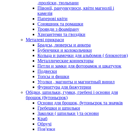
,проліски, тюльпани
Півонії, ранункулюси, квіти магнолії і
камелія
Паперові квіти
Соняшник та ромашки
Троянди з фоамірану
Хризантеми та гвоздіки
Металеві прикраси
Брадсы, люверсы и анкера
Бубенчики и колокольчики
Кольца и рамочки для альбомов ( блокнотов)
Металлические коннекторы
Петли и замки для фоторамок и шкатулок
Подвески
Топсы и фишки
Уголки , магниты и магнитный винил
Фурнитура для бижутерии
Обідки, шпильки, гумки, гребені і основи для
брошок (бутоньєрок)
Основи для брошок, бутоньєрок та значків
Гребешки и шпильки
Заколки ( шпильки ) та основи
Краб
Обручі
Пов'язки