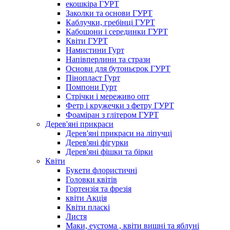
екошкіра ГУРТ
Заколки та основи ГУРТ
Каблучки, гребінці ГУРТ
Кабошони і серединки ГУРТ
Квіти ГУРТ
Намистини Гурт
Напівперлини та стрази
Основи для бутоньєрок ГУРТ
Пінопласт Гурт
Помпони Гурт
Стрічки і мереживо опт
Фетр і кружечки з фетру ГУРТ
Фоаміран з глітером ГУРТ
Дерев'яні прикраси
Дерев'яні прикраси на ліпучці
Дерев'яні фігурки
Дерев'яні фішки та бірки
Квіти
Букети флористичні
Головки квітів
Гортензія та фрезія
квіти Акція
Квіти пласкі
Листя
Маки, еустома , квіти вишні та яблуні