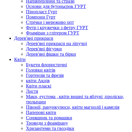
Напівперлини та стрази
Основи для бутоньєрок ГУРТ
Пінопласт Гурт
Помпони Гурт
Стрічки і мереживо опт
Фетр і кружечки з фетру ГУРТ
Фоаміран з глітером ГУРТ
Дерев'яні прикраси
Дерев'яні прикраси на ліпучці
Дерев'яні фігурки
Дерев'яні фішки та бірки
Квіти
Букети флористичні
Головки квітів
Гортензія та фрезія
квіти Акція
Квіти пласкі
Листя
Маки, еустома , квіти вишні та яблуні ,проліски,
тюльпани
Півонії, ранункулюси, квіти магнолії і камелія
Паперові квіти
Соняшник та ромашки
Троянди з фоамірану
Хризантеми та гвоздіки