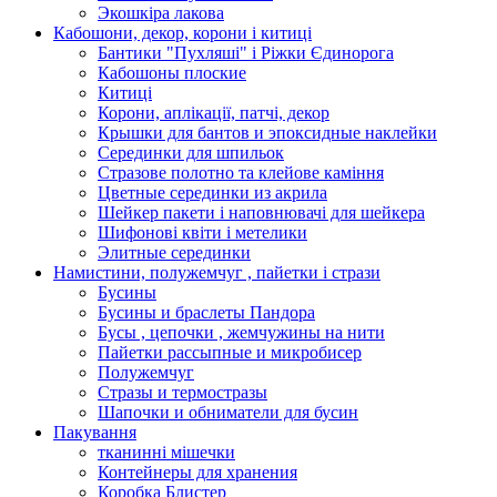
Экошкiра лакова
Кабошони, декор, корони і китиці
Бантики "Пухляші" і Ріжки Єдинорога
Кабошоны плоские
Китиці
Корони, аплікації, патчі, декор
Крышки для бантов и эпоксидные наклейки
Серединки для шпильок
Стразове полотно та клейове каміння
Цветные серединки из акрила
Шейкер пакети і наповнювачі для шейкера
Шифонові квіти і метелики
Элитные серединки
Намистини, полужемчуг , пайетки і стрази
Бусины
Бусины и браслеты Пандора
Бусы , цепочки , жемчужины на нити
Пайетки рассыпные и микробисер
Полужемчуг
Стразы и термостразы
Шапочки и обниматели для бусин
Пакування
тканинні мішечки
Контейнеры для хранения
Коробка Блистер