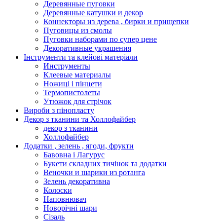
Деревянные пуговки
Деревянные катушки и декор
Коннекторы из дерева , бирки и прищепки
Пуговицы из смолы
Пуговки наборами по супер цене
Декоративные украшения
Інструменти та клейові матеріали
Инструменты
Клеевые материалы
Ножиці і пінцети
Термопистолеты
Утюжок для стрічок
Вироби з пінопласту
Декор з тканини та Холлофайбер
декор з тканини
Холлофайбер
Додатки , зелень , ягоди, фрукти
Бавовна і Лагурус
Букети складних тичінок та додатки
Веночки и шарики из ротанга
Зелень декоративна
Колоски
Наповнювач
Новорічні шари
Сізаль