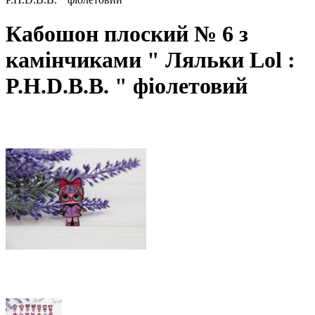
Кабошон плоский № 6 з
камінчиками " Ляльки Lol :
P.H.D.B.B. " фіолетовий