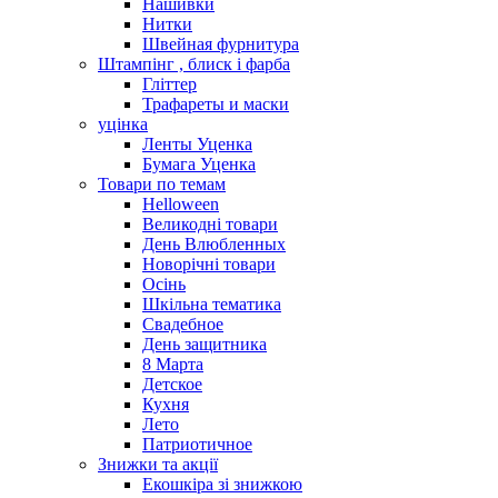
Нашивки
Нитки
Швейная фурнитура
Штампінг , блиск і фарба
Гліттер
Трафареты и маски
уцінка
Ленты Уценка
Бумага Уценка
Товари по темам
Helloween
Великодні товари
День Влюбленных
Новорічні товари
Осінь
Шкільна тематика
Свадебное
День защитника
8 Марта
Детское
Кухня
Лето
Патриотичное
Знижки та акції
Екошкіра зі знижкою