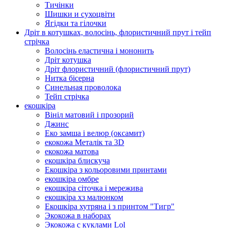
Тичінки
Шишки и сухоцвіти
Ягідки та гілочки
Дріт в котушках, волосінь, флористичний прут і тейп
стрічка
Волосінь еластична і мононить
Дріт котушка
Дріт флористичний (флористичний прут)
Нитка бісерна
Синельная проволока
Тейп стрічка
екошкіра
Вініл матовий і прозорий
Джинс
Еко замша і велюр (оксамит)
екокожа Металік та 3D
екокожа матова
екошкіра блискуча
Екошкіра з кольоровими принтами
екошкіра омбре
екошкіра сіточка і мережива
екошкіра хз малюнком
Екошкіра хутряна і з принтом "Тигр"
Экокожа в наборах
Экокожа с куклами Lol