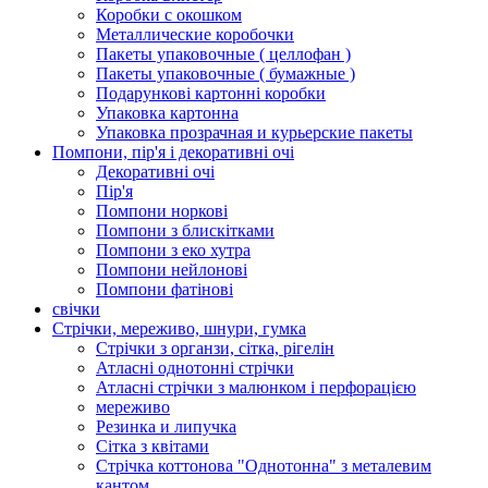
Коробки с окошком
Металлические коробочки
Пакеты упаковочные ( целлофан )
Пакеты упаковочные ( бумажные )
Подарункові картонні коробки
Упаковка картонна
Упаковка прозрачная и курьерские пакеты
Помпони, пір'я і декоративні очі
Декоративні очі
Пір'я
Помпони норкові
Помпони з блискітками
Помпони з еко хутра
Помпони нейлонові
Помпони фатінові
свічки
Стрічки, мереживо, шнури, гумка
Стрічки з органзи, сітка, рігелін
Атласні однотонні стрічки
Атласні стрічки з малюнком і перфорацією
мереживо
Резинка и липучка
Сітка з квітами
Стрічка коттонова "Однотонна" з металевим
кантом