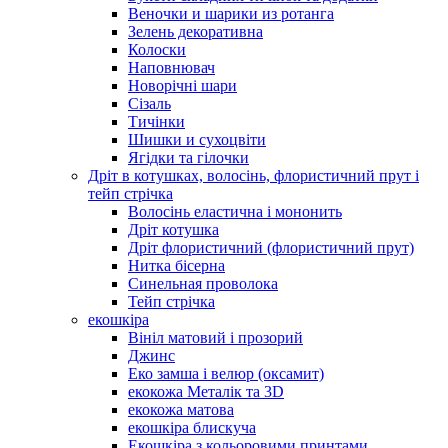
Веночки и шарики из ротанга
Зелень декоративна
Колоски
Наповнювач
Новорічні шари
Сізаль
Тичінки
Шишки и сухоцвіти
Ягідки та гілочки
Дріт в котушках, волосінь, флористичний прут і
тейп стрічка
Волосінь еластична і мононить
Дріт котушка
Дріт флористичний (флористичний прут)
Нитка бісерна
Синельная проволока
Тейп стрічка
екошкіра
Вініл матовий і прозорий
Джинс
Еко замша і велюр (оксамит)
екокожа Металік та 3D
екокожа матова
екошкіра блискуча
Екошкіра з кольоровими принтами