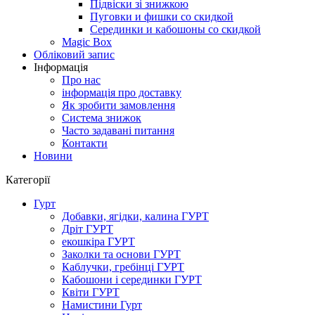
Підвіски зі знижкою
Пуговки и фишки со скидкой
Серединки и кабошоны со скидкой
Magic Box
Обліковий запис
Інформація
Про нас
інформація про доставку
Як зробити замовлення
Система знижок
Часто задавані питання
Контакти
Новини
Категорії
Гурт
Добавки, ягідки, калина ГУРТ
Дріт ГУРТ
екошкіра ГУРТ
Заколки та основи ГУРТ
Каблучки, гребінці ГУРТ
Кабошони і серединки ГУРТ
Квіти ГУРТ
Намистини Гурт