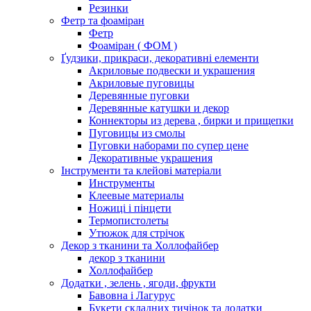
Резинки
Фетр та фоаміран
Фетр
Фоаміран ( ФОМ )
Ґудзики, прикраси, декоративні елементи
Акриловые подвески и украшения
Акриловые пуговицы
Деревянные пуговки
Деревянные катушки и декор
Коннекторы из дерева , бирки и прищепки
Пуговицы из смолы
Пуговки наборами по супер цене
Декоративные украшения
Інструменти та клейові матеріали
Инструменты
Клеевые материалы
Ножиці і пінцети
Термопистолеты
Утюжок для стрічок
Декор з тканини та Холлофайбер
декор з тканини
Холлофайбер
Додатки , зелень , ягоди, фрукти
Бавовна і Лагурус
Букети складних тичінок та додатки