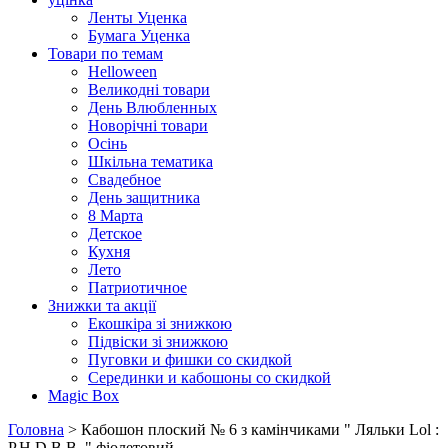
Ленты Уценка
Бумага Уценка
Товари по темам
Helloween
Великодні товари
День Влюбленных
Новорічні товари
Осінь
Шкільна тематика
Свадебное
День защитника
8 Марта
Детское
Кухня
Лето
Патриотичное
Знижки та акції
Екошкіра зі знижкою
Підвіски зі знижкою
Пуговки и фишки со скидкой
Серединки и кабошоны со скидкой
Magic Box
Головна
> Кабошон плоский № 6 з камінчиками " Ляльки Lol :
P.H.D.B.B. " фіолетовий