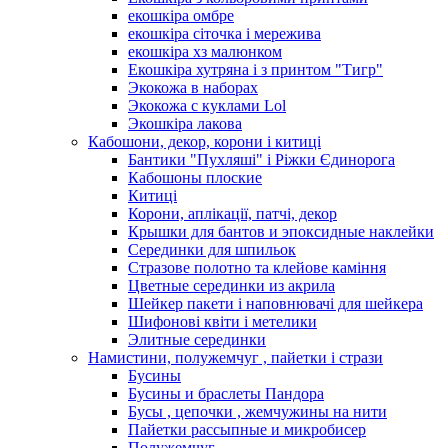
екошкіра омбре
екошкіра сіточка і мережива
екошкіра хз малюнком
Екошкіра хутряна і з принтом "Тигр"
Экокожа в наборах
Экокожа с куклами Lol
Экошкiра лакова
Кабошони, декор, корони і китиці
Бантики "Пухляші" і Ріжки Єдинорога
Кабошоны плоские
Китиці
Корони, аплікації, патчі, декор
Крышки для бантов и эпоксидные наклейки
Серединки для шпильок
Стразове полотно та клейове каміння
Цветные серединки из акрила
Шейкер пакети і наповнювачі для шейкера
Шифонові квіти і метелики
Элитные серединки
Намистини, полужемчуг , пайетки і стрази
Бусины
Бусины и браслеты Пандора
Бусы , цепочки , жемчужины на нити
Пайетки рассыпные и микробисер
Полужемчуг