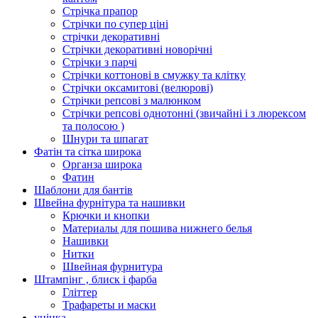
Стрічка прапор
Стрічки по супер ціні
стрічки декоративні
Стрічки декоративні новорічні
Стрічки з парчі
Стрічки коттонові в смужку та клітку
Стрічки оксамитові (велюрові)
Стрічки репсові з малюнком
Стрічки репсові однотонні (звичайні і з люрексом
та полосою )
Шнури та шпагат
Фатін та сітка широка
Органза широка
Фатин
Шаблони для бантів
Швейна фурнітура та нашивки
Крючки и кнопки
Материалы для пошива нижнего белья
Нашивки
Нитки
Швейная фурнитура
Штампінг , блиск і фарба
Гліттер
Трафареты и маски
уцінка