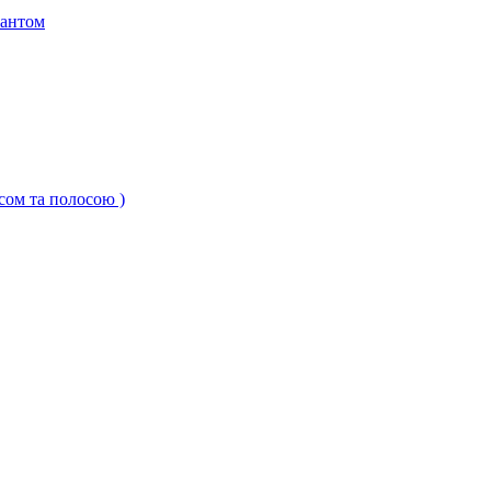
кантом
ксом та полосою )