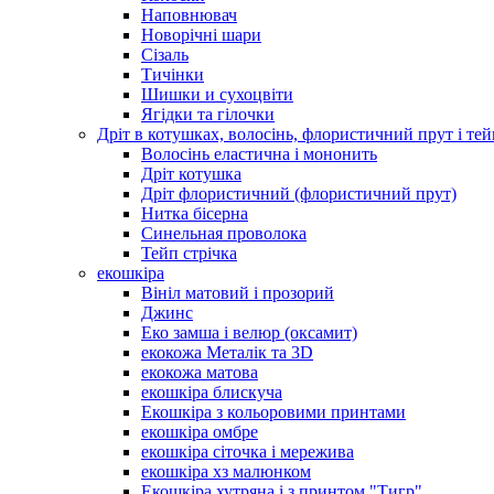
Наповнювач
Новорічні шари
Сізаль
Тичінки
Шишки и сухоцвіти
Ягідки та гілочки
Дріт в котушках, волосінь, флористичний прут і тей
Волосінь еластична і мононить
Дріт котушка
Дріт флористичний (флористичний прут)
Нитка бісерна
Синельная проволока
Тейп стрічка
екошкіра
Вініл матовий і прозорий
Джинс
Еко замша і велюр (оксамит)
екокожа Металік та 3D
екокожа матова
екошкіра блискуча
Екошкіра з кольоровими принтами
екошкіра омбре
екошкіра сіточка і мережива
екошкіра хз малюнком
Екошкіра хутряна і з принтом "Тигр"