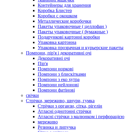
Контейнеры для хранения
Коробка Блистер
Коробки с окошком
Металлические коробочки
Пакеты упаковочные ( целлофан )
Пакеты упаковочные ( бумажные )
Подарункові картонні коробки
Упаковка картонна
Упаковка прозрачная и курьерские пакеты
Помпони, пір'я і декоративні очі
Декоративні очі
Пір'я
Помпони норкові
Помпони з блискітками
Помпони з еко хутра
Помпони нейлонові
Помпони фатінові
свічки
Стрічки, мереживо, шнури, гумка
Стрічки з органзи, сітка, рігелін
Атласні однотонні стрічки
Атласні стрічки з малюнком і перфорацією
мереживо
Резинка и липучка