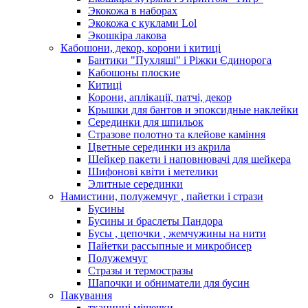
Экокожа в наборах
Экокожа с куклами Lol
Экошкiра лакова
Кабошони, декор, корони і китиці
Бантики "Пухляші" і Ріжки Єдинорога
Кабошоны плоские
Китиці
Корони, аплікації, патчі, декор
Крышки для бантов и эпоксидные наклейки
Серединки для шпильок
Стразове полотно та клейове каміння
Цветные серединки из акрила
Шейкер пакети і наповнювачі для шейкера
Шифонові квіти і метелики
Элитные серединки
Намистини, полужемчуг , пайетки і стрази
Бусины
Бусины и браслеты Пандора
Бусы , цепочки , жемчужины на нити
Пайетки рассыпные и микробисер
Полужемчуг
Стразы и термостразы
Шапочки и обниматели для бусин
Пакування
тканинні мішечки