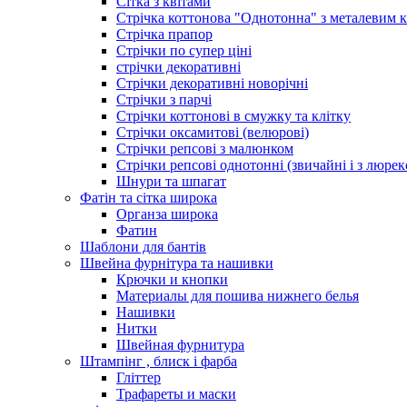
Сітка з квітами
Стрічка коттонова "Однотонна" з металевим 
Стрічка прапор
Стрічки по супер ціні
стрічки декоративні
Стрічки декоративні новорічні
Стрічки з парчі
Стрічки коттонові в смужку та клітку
Стрічки оксамитові (велюрові)
Стрічки репсові з малюнком
Стрічки репсові однотонні (звичайні і з люре
Шнури та шпагат
Фатін та сітка широка
Органза широка
Фатин
Шаблони для бантів
Швейна фурнітура та нашивки
Крючки и кнопки
Материалы для пошива нижнего белья
Нашивки
Нитки
Швейная фурнитура
Штампінг , блиск і фарба
Гліттер
Трафареты и маски