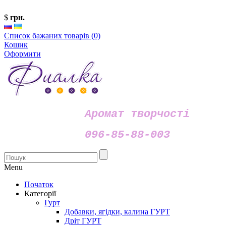
$
грн.
Список бажаних товарів (0)
Кошик
Оформити
Аромат творчості
096-85-88-003
Menu
Початок
Категорії
Гурт
Добавки, ягідки, калина ГУРТ
Дріт ГУРТ