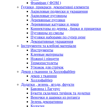
Фоаміран ( ФОМ )
Ґудзики, прикраси, декоративні елементи
Акриловые подвески и украшения
Акриловые пуговицы
Деревянные пуговки
Деревянные катушки и декор
Коннекторы из дерева , бирки и прищепки
Пуговицы из смолы
Пуговки наборами по супер цене
Декоративные украшения
Інструменти та клейові матеріали
Инструменты
Клеевые материалы
Ножиці і пінцети
Термопистолеты
Утюжок для стрічок
Декор з тканини та Холлофайбер
декор з тканини
Холлофайбер
Додатки , зелень , ягоди, фрукти
Бавовна і Лагурус
Букети складних тичінок та додатки
Веночки и шарики из ротанга
Зелень декоративна
Колоски