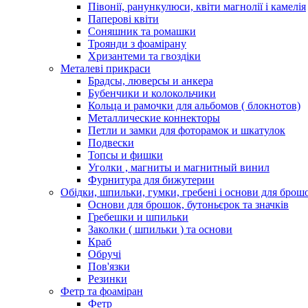
Півонії, ранункулюси, квіти магнолії і камелія
Паперові квіти
Соняшник та ромашки
Троянди з фоамірану
Хризантеми та гвоздіки
Металеві прикраси
Брадсы, люверсы и анкера
Бубенчики и колокольчики
Кольца и рамочки для альбомов ( блокнотов)
Металлические коннекторы
Петли и замки для фоторамок и шкатулок
Подвески
Топсы и фишки
Уголки , магниты и магнитный винил
Фурнитура для бижутерии
Обідки, шпильки, гумки, гребені і основи для брош
Основи для брошок, бутоньєрок та значків
Гребешки и шпильки
Заколки ( шпильки ) та основи
Краб
Обручі
Пов'язки
Резинки
Фетр та фоаміран
Фетр