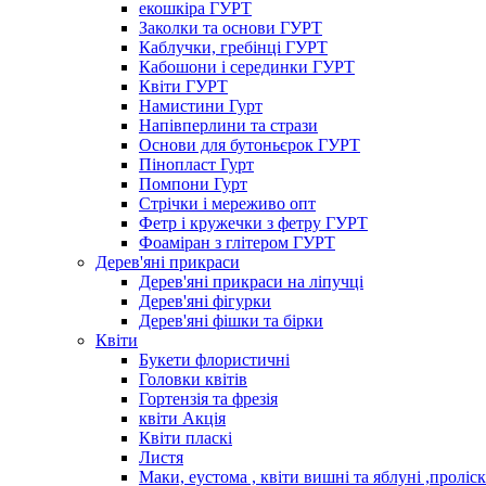
екошкіра ГУРТ
Заколки та основи ГУРТ
Каблучки, гребінці ГУРТ
Кабошони і серединки ГУРТ
Квіти ГУРТ
Намистини Гурт
Напівперлини та стрази
Основи для бутоньєрок ГУРТ
Пінопласт Гурт
Помпони Гурт
Стрічки і мереживо опт
Фетр і кружечки з фетру ГУРТ
Фоаміран з глітером ГУРТ
Дерев'яні прикраси
Дерев'яні прикраси на ліпучці
Дерев'яні фігурки
Дерев'яні фішки та бірки
Квіти
Букети флористичні
Головки квітів
Гортензія та фрезія
квіти Акція
Квіти пласкі
Листя
Маки, еустома , квіти вишні та яблуні ,проліс