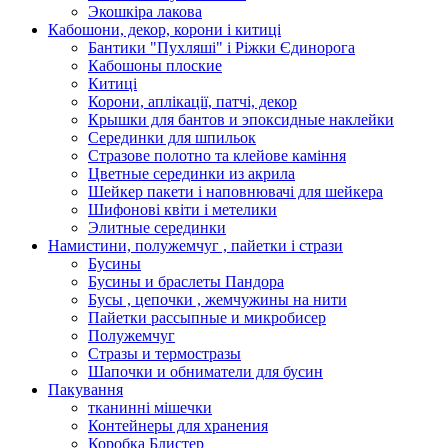
Экошкiра лакова
Кабошони, декор, корони і китиці
Бантики "Пухляші" і Ріжки Єдинорога
Кабошоны плоские
Китиці
Корони, аплікації, патчі, декор
Крышки для бантов и эпоксидные наклейки
Серединки для шпильок
Стразове полотно та клейове каміння
Цветные серединки из акрила
Шейкер пакети і наповнювачі для шейкера
Шифонові квіти і метелики
Элитные серединки
Намистини, полужемчуг , пайетки і стрази
Бусины
Бусины и браслеты Пандора
Бусы , цепочки , жемчужины на нити
Пайетки рассыпные и микробисер
Полужемчуг
Стразы и термостразы
Шапочки и обниматели для бусин
Пакування
тканинні мішечки
Контейнеры для хранения
Коробка Блистер