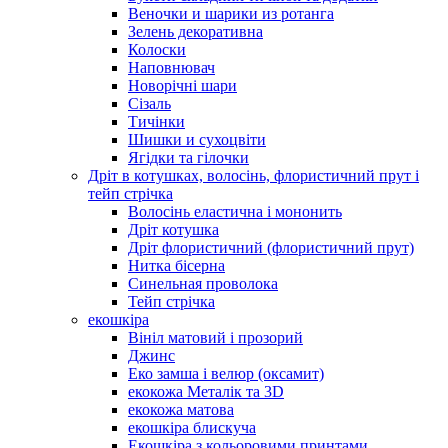
Веночки и шарики из ротанга
Зелень декоративна
Колоски
Наповнювач
Новорічні шари
Сізаль
Тичінки
Шишки и сухоцвіти
Ягідки та гілочки
Дріт в котушках, волосінь, флористичний прут і
тейп стрічка
Волосінь еластична і мононить
Дріт котушка
Дріт флористичний (флористичний прут)
Нитка бісерна
Синельная проволока
Тейп стрічка
екошкіра
Вініл матовий і прозорий
Джинс
Еко замша і велюр (оксамит)
екокожа Металік та 3D
екокожа матова
екошкіра блискуча
Екошкіра з кольоровими принтами