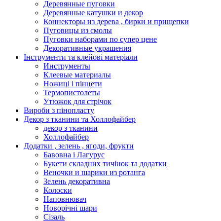
Деревянные пуговки
Деревянные катушки и декор
Коннекторы из дерева , бирки и прищепки
Пуговицы из смолы
Пуговки наборами по супер цене
Декоративные украшения
Інструменти та клейові матеріали
Инструменты
Клеевые материалы
Ножиці і пінцети
Термопистолеты
Утюжок для стрічок
Вироби з пінопласту
Декор з тканини та Холлофайбер
декор з тканини
Холлофайбер
Додатки , зелень , ягоди, фрукти
Бавовна і Лагурус
Букети складних тичінок та додатки
Веночки и шарики из ротанга
Зелень декоративна
Колоски
Наповнювач
Новорічні шари
Сізаль