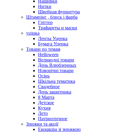
Нашивки
Нитки
Швейная фурнитура
Штампінг , блиск і фарба
Гліттер
Трафареты и маски
уцінка
Ленты Уценка
Бумага Уценка
Товари по темам
Helloween
Великодні товари
День Влюбленных
Новорічні товари
Осінь
Шкільна тематика
Свадебное
День защитника
8 Марта
Детское
Кухня
Лето
Патриотичное
Знижки та акції
Екошкіра зі знижкою