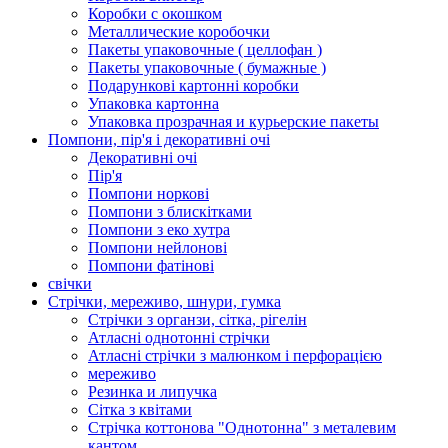
Коробки с окошком
Металлические коробочки
Пакеты упаковочные ( целлофан )
Пакеты упаковочные ( бумажные )
Подарункові картонні коробки
Упаковка картонна
Упаковка прозрачная и курьерские пакеты
Помпони, пір'я і декоративні очі
Декоративні очі
Пір'я
Помпони норкові
Помпони з блискітками
Помпони з еко хутра
Помпони нейлонові
Помпони фатінові
свічки
Стрічки, мереживо, шнури, гумка
Стрічки з органзи, сітка, рігелін
Атласні однотонні стрічки
Атласні стрічки з малюнком і перфорацією
мереживо
Резинка и липучка
Сітка з квітами
Стрічка коттонова "Однотонна" з металевим
кантом