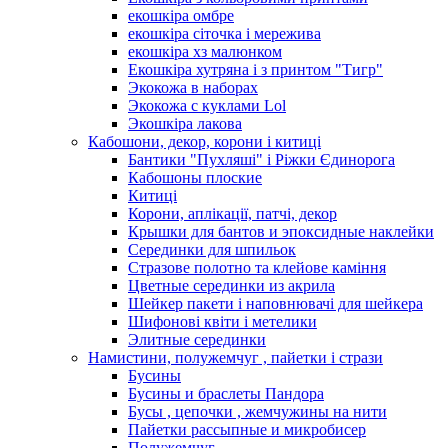
екошкіра омбре
екошкіра сіточка і мережива
екошкіра хз малюнком
Екошкіра хутряна і з принтом "Тигр"
Экокожа в наборах
Экокожа с куклами Lol
Экошкiра лакова
Кабошони, декор, корони і китиці
Бантики "Пухляші" і Ріжки Єдинорога
Кабошоны плоские
Китиці
Корони, аплікації, патчі, декор
Крышки для бантов и эпоксидные наклейки
Серединки для шпильок
Стразове полотно та клейове каміння
Цветные серединки из акрила
Шейкер пакети і наповнювачі для шейкера
Шифонові квіти і метелики
Элитные серединки
Намистини, полужемчуг , пайетки і стрази
Бусины
Бусины и браслеты Пандора
Бусы , цепочки , жемчужины на нити
Пайетки рассыпные и микробисер
Полужемчуг