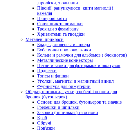
,проліски, тюльпани
Півонії, ранункулюси, квіти магнолії і
камелія
Паперові квіти
Соняшник та ромашки
Троянди з фоамірану
Хризантеми та гвоздіки
Металеві прикраси
Брадсы, люверсы и анкера
Бубенчики и колокольчики
Кольца и рамочки для альбомов ( блокнотов)
Металлические коннекторы
Петли и замки для фоторамок и шкатулок
Подвески
Топсы и фишки
Уголки , магниты и магнитный винил
Фурнитура для бижутерии
Обідки, шпильки, гумки, гребені і основи для
брошок (бутоньєрок)
Основи для брошок, бутоньєрок та значків
Гребешки и шпильки
Заколки ( шпильки ) та основи
Краб
Обручі
Пов'язки