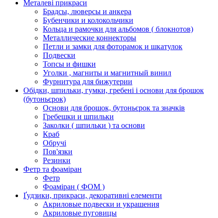
Металеві прикраси
Брадсы, люверсы и анкера
Бубенчики и колокольчики
Кольца и рамочки для альбомов ( блокнотов)
Металлические коннекторы
Петли и замки для фоторамок и шкатулок
Подвески
Топсы и фишки
Уголки , магниты и магнитный винил
Фурнитура для бижутерии
Обідки, шпильки, гумки, гребені і основи для брошок
(бутоньєрок)
Основи для брошок, бутоньєрок та значків
Гребешки и шпильки
Заколки ( шпильки ) та основи
Краб
Обручі
Пов'язки
Резинки
Фетр та фоаміран
Фетр
Фоаміран ( ФОМ )
Ґудзики, прикраси, декоративні елементи
Акриловые подвески и украшения
Акриловые пуговицы