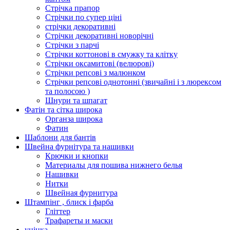
Стрічка прапор
Стрічки по супер ціні
стрічки декоративні
Стрічки декоративні новорічні
Стрічки з парчі
Стрічки коттонові в смужку та клітку
Стрічки оксамитові (велюрові)
Стрічки репсові з малюнком
Стрічки репсові однотонні (звичайні і з люрексом
та полосою )
Шнури та шпагат
Фатін та сітка широка
Органза широка
Фатин
Шаблони для бантів
Швейна фурнітура та нашивки
Крючки и кнопки
Материалы для пошива нижнего белья
Нашивки
Нитки
Швейная фурнитура
Штампінг , блиск і фарба
Гліттер
Трафареты и маски
уцінка