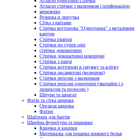
Атласні однотонні стрічки
Атласні стрічки з малюнком і перфорацією
мереживо
Резинка и липучка
Сітка з квітами
Стрічка коттонова "Однотонна" з металевим
кантом
Стрічка прапор
Стрічки по супер ціні
стрічки декоративні
Стрічки декоративні новорічні
Стрічки з парчі
Стрічки коттонові в смужку та клітку
Стрічки оксамитові (велюрові)
Стрічки репсові з малюнком
Стрічки репсові однотонні (звичайні і з
люрексом та полосою )
Шнури та шпагат
Фатін та сітка широка
Органза широка
Фатин
Шаблони для бантів
Швейна фурнітура та нашивки
Крючки и кнопки
Материалы для пошива нижнего белья