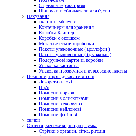
Стразы и термостразы
Шапочки и обниматели для бусин
Пакування
тканинні мішечки
Контейнеры для хранения
Коробка Блистер
Коробки с окошком
Металлические коробочки
Пакеты упаковочные ( целлофан )
Пакеты упаковочные ( бумажные )
Подарункові картонні коробки
Упаковка картонна
Упаковка прозрачная и курьерские пакеты
Помпони, пір'я і декоративні очі
Декоративні очі
Пір'я
Помпони норкові
Помпони з блискітками
Помпони з еко хутра
Помпони нейлонові
Помпони фатінові
свічки
Стрічки, мереживо, шнури, гумка
Стрічки з органзи, сітка, рігелін