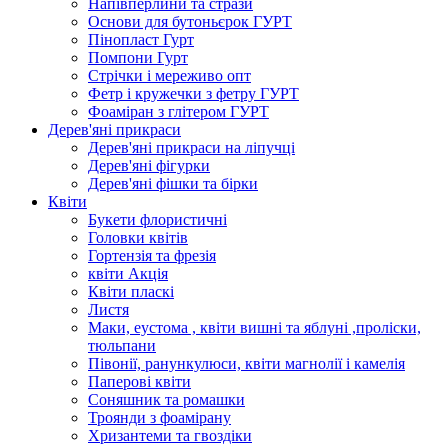
Напівперлини та стрази
Основи для бутоньєрок ГУРТ
Пінопласт Гурт
Помпони Гурт
Стрічки і мереживо опт
Фетр і кружечки з фетру ГУРТ
Фоаміран з глітером ГУРТ
Дерев'яні прикраси
Дерев'яні прикраси на ліпучці
Дерев'яні фігурки
Дерев'яні фішки та бірки
Квіти
Букети флористичні
Головки квітів
Гортензія та фрезія
квіти Акція
Квіти пласкі
Листя
Маки, еустома , квіти вишні та яблуні ,проліски,
тюльпани
Півонії, ранункулюси, квіти магнолії і камелія
Паперові квіти
Соняшник та ромашки
Троянди з фоамірану
Хризантеми та гвоздіки