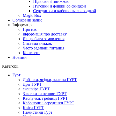
Підвіски зі знижкою
Пуговки и фишки со скидкой
Серединки и кабошоны со скидкой
Magic Box
Обліковий запис
Інформація
Про нас
інформація про доставку
Як зробити замовлення
Система знижок
Часто задавані питання
Контакти
Новини
Категорії
Гурт
Добавки, ягідки, калина ГУРТ
Дріт ГУРТ
екошкіра ГУРТ
Заколки та основи ГУРТ
Каблучки, гребінці ГУРТ
Кабошони і серединки ГУРТ
Квіти ГУРТ
Намистини Гурт