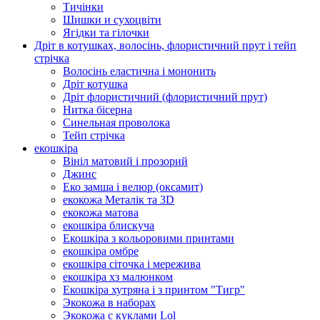
Тичінки
Шишки и сухоцвіти
Ягідки та гілочки
Дріт в котушках, волосінь, флористичний прут і тейп
стрічка
Волосінь еластична і мононить
Дріт котушка
Дріт флористичний (флористичний прут)
Нитка бісерна
Синельная проволока
Тейп стрічка
екошкіра
Вініл матовий і прозорий
Джинс
Еко замша і велюр (оксамит)
екокожа Металік та 3D
екокожа матова
екошкіра блискуча
Екошкіра з кольоровими принтами
екошкіра омбре
екошкіра сіточка і мережива
екошкіра хз малюнком
Екошкіра хутряна і з принтом "Тигр"
Экокожа в наборах
Экокожа с куклами Lol