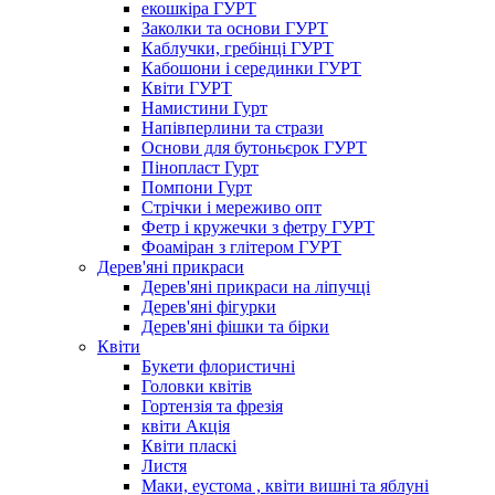
екошкіра ГУРТ
Заколки та основи ГУРТ
Каблучки, гребінці ГУРТ
Кабошони і серединки ГУРТ
Квіти ГУРТ
Намистини Гурт
Напівперлини та стрази
Основи для бутоньєрок ГУРТ
Пінопласт Гурт
Помпони Гурт
Стрічки і мереживо опт
Фетр і кружечки з фетру ГУРТ
Фоаміран з глітером ГУРТ
Дерев'яні прикраси
Дерев'яні прикраси на ліпучці
Дерев'яні фігурки
Дерев'яні фішки та бірки
Квіти
Букети флористичні
Головки квітів
Гортензія та фрезія
квіти Акція
Квіти пласкі
Листя
Маки, еустома , квіти вишні та яблуні