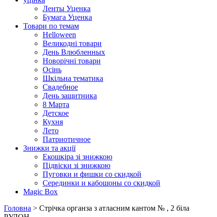
Ленты Уценка
Бумага Уценка
Товари по темам
Helloween
Великодні товари
День Влюбленных
Новорічні товари
Осінь
Шкільна тематика
Свадебное
День защитника
8 Марта
Детское
Кухня
Лето
Патриотичное
Знижки та акції
Екошкіра зі знижкою
Підвіски зі знижкою
Пуговки и фишки со скидкой
Серединки и кабошоны со скидкой
Magic Box
Головна
> Стрічка органза з атласним кантом № , 2 біла
РУЛОН