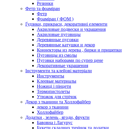
Резинки
Фетр та фоаміран
Фетр
Фоаміран ( ФОМ )
Ґудзики, прикраси, декоративні елементи
Акриловые подвески и украшения
Акриловые пуговицы
Деревянные пуговки
Деревянные катушки и декор
Коннекторы из дерева , бирки и прищепки
Пуговицы из смолы
Пуговки наборами по супер цене
Декоративные украшения
Інструменти та клейові матеріали
Инструменты
Клеевые материалы
Ножиці і пінцети
Термопистолеты
Утюжок для стрічок
Декор з тканини та Холлофайбер
декор з тканини
Холлофайбер
Додатки , зелень , ягоди, фрукти
Бавовна і Лагурус
Букети складних тичінок та додатки