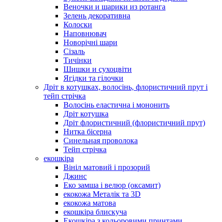
Веночки и шарики из ротанга
Зелень декоративна
Колоски
Наповнювач
Новорічні шари
Сізаль
Тичінки
Шишки и сухоцвіти
Ягідки та гілочки
Дріт в котушках, волосінь, флористичний прут і
тейп стрічка
Волосінь еластична і мононить
Дріт котушка
Дріт флористичний (флористичний прут)
Нитка бісерна
Синельная проволока
Тейп стрічка
екошкіра
Вініл матовий і прозорий
Джинс
Еко замша і велюр (оксамит)
екокожа Металік та 3D
екокожа матова
екошкіра блискуча
Екошкіра з кольоровими принтами