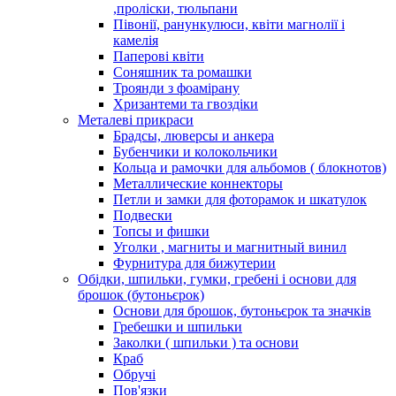
,проліски, тюльпани
Півонії, ранункулюси, квіти магнолії і
камелія
Паперові квіти
Соняшник та ромашки
Троянди з фоамірану
Хризантеми та гвоздіки
Металеві прикраси
Брадсы, люверсы и анкера
Бубенчики и колокольчики
Кольца и рамочки для альбомов ( блокнотов)
Металлические коннекторы
Петли и замки для фоторамок и шкатулок
Подвески
Топсы и фишки
Уголки , магниты и магнитный винил
Фурнитура для бижутерии
Обідки, шпильки, гумки, гребені і основи для
брошок (бутоньєрок)
Основи для брошок, бутоньєрок та значків
Гребешки и шпильки
Заколки ( шпильки ) та основи
Краб
Обручі
Пов'язки