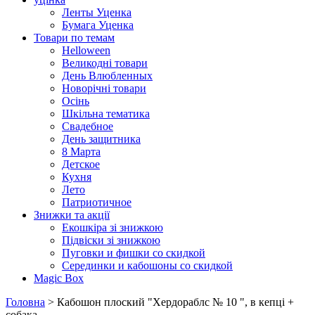
Ленты Уценка
Бумага Уценка
Товари по темам
Helloween
Великодні товари
День Влюбленных
Новорічні товари
Осінь
Шкільна тематика
Свадебное
День защитника
8 Марта
Детское
Кухня
Лето
Патриотичное
Знижки та акції
Екошкіра зі знижкою
Підвіски зі знижкою
Пуговки и фишки со скидкой
Серединки и кабошоны со скидкой
Magic Box
Головна
> Кабошон плоский "Хердораблс № 10 ", в кепці +
собака