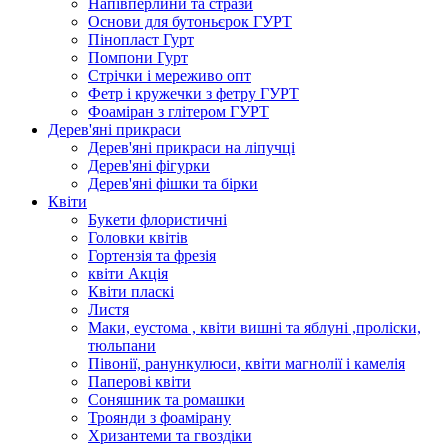
Напівперлини та стрази
Основи для бутоньєрок ГУРТ
Пінопласт Гурт
Помпони Гурт
Стрічки і мереживо опт
Фетр і кружечки з фетру ГУРТ
Фоаміран з глітером ГУРТ
Дерев'яні прикраси
Дерев'яні прикраси на ліпучці
Дерев'яні фігурки
Дерев'яні фішки та бірки
Квіти
Букети флористичні
Головки квітів
Гортензія та фрезія
квіти Акція
Квіти пласкі
Листя
Маки, еустома , квіти вишні та яблуні ,проліски,
тюльпани
Півонії, ранункулюси, квіти магнолії і камелія
Паперові квіти
Соняшник та ромашки
Троянди з фоамірану
Хризантеми та гвоздіки