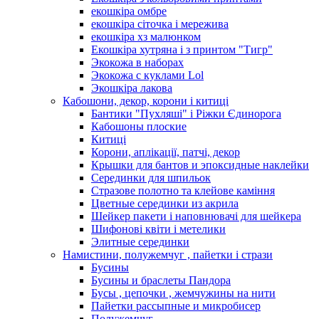
екошкіра омбре
екошкіра сіточка і мережива
екошкіра хз малюнком
Екошкіра хутряна і з принтом "Тигр"
Экокожа в наборах
Экокожа с куклами Lol
Экошкiра лакова
Кабошони, декор, корони і китиці
Бантики "Пухляші" і Ріжки Єдинорога
Кабошоны плоские
Китиці
Корони, аплікації, патчі, декор
Крышки для бантов и эпоксидные наклейки
Серединки для шпильок
Стразове полотно та клейове каміння
Цветные серединки из акрила
Шейкер пакети і наповнювачі для шейкера
Шифонові квіти і метелики
Элитные серединки
Намистини, полужемчуг , пайетки і стрази
Бусины
Бусины и браслеты Пандора
Бусы , цепочки , жемчужины на нити
Пайетки рассыпные и микробисер
Полужемчуг