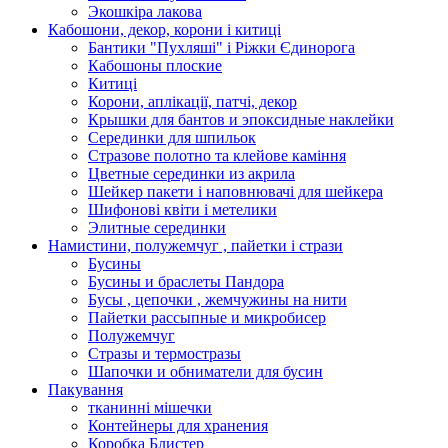
Экошкiра лакова
Кабошони, декор, корони і китиці
Бантики "Пухляші" і Ріжки Єдинорога
Кабошоны плоские
Китиці
Корони, аплікації, патчі, декор
Крышки для бантов и эпоксидные наклейки
Серединки для шпильок
Стразове полотно та клейове каміння
Цветные серединки из акрила
Шейкер пакети і наповнювачі для шейкера
Шифонові квіти і метелики
Элитные серединки
Намистини, полужемчуг , пайетки і стрази
Бусины
Бусины и браслеты Пандора
Бусы , цепочки , жемчужины на нити
Пайетки рассыпные и микробисер
Полужемчуг
Стразы и термостразы
Шапочки и обниматели для бусин
Пакування
тканинні мішечки
Контейнеры для хранения
Коробка Блистер