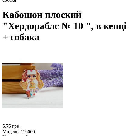
Кабошон плоский
"Хердораблс № 10 ", в кепці
+ собака
5.75 грн.
Модель:
116666