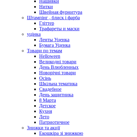
Нашивки
Нитки
Швейная фурнитура
Штампінг , блиск і фарба
Гліттер
Трафареты и маски
уцінка
Ленты Уценка
Бумага Уценка
Товари по темам
Helloween
Великодні товари
День Влюбленных
Новорічні товари
Осінь
Шкільна тематика
Свадебное
День защитника
8 Марта
Детское
Кухня
Лето
Патриотичное
Знижки та акції
Екошкіра зі знижкою