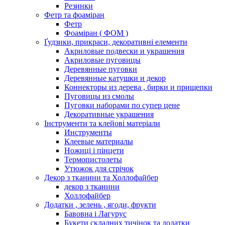
Резинки
Фетр та фоаміран
Фетр
Фоаміран ( ФОМ )
Ґудзики, прикраси, декоративні елементи
Акриловые подвески и украшения
Акриловые пуговицы
Деревянные пуговки
Деревянные катушки и декор
Коннекторы из дерева , бирки и прищепки
Пуговицы из смолы
Пуговки наборами по супер цене
Декоративные украшения
Інструменти та клейові матеріали
Инструменты
Клеевые материалы
Ножиці і пінцети
Термопистолеты
Утюжок для стрічок
Декор з тканини та Холлофайбер
декор з тканини
Холлофайбер
Додатки , зелень , ягоди, фрукти
Бавовна і Лагурус
Букети складних тичінок та додатки