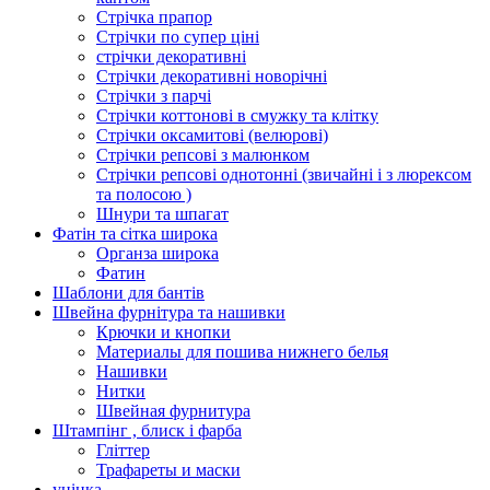
Стрічка прапор
Стрічки по супер ціні
стрічки декоративні
Стрічки декоративні новорічні
Стрічки з парчі
Стрічки коттонові в смужку та клітку
Стрічки оксамитові (велюрові)
Стрічки репсові з малюнком
Стрічки репсові однотонні (звичайні і з люрексом
та полосою )
Шнури та шпагат
Фатін та сітка широка
Органза широка
Фатин
Шаблони для бантів
Швейна фурнітура та нашивки
Крючки и кнопки
Материалы для пошива нижнего белья
Нашивки
Нитки
Швейная фурнитура
Штампінг , блиск і фарба
Гліттер
Трафареты и маски
уцінка