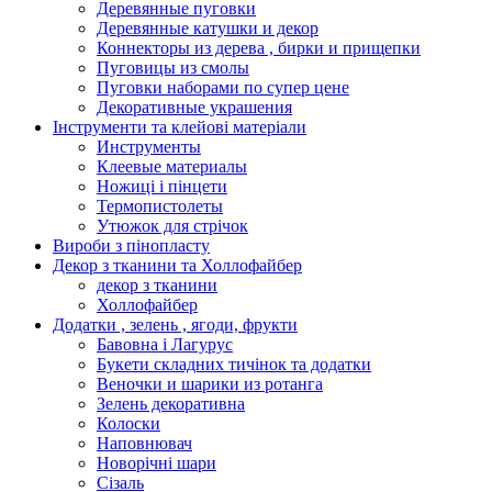
Деревянные пуговки
Деревянные катушки и декор
Коннекторы из дерева , бирки и прищепки
Пуговицы из смолы
Пуговки наборами по супер цене
Декоративные украшения
Інструменти та клейові матеріали
Инструменты
Клеевые материалы
Ножиці і пінцети
Термопистолеты
Утюжок для стрічок
Вироби з пінопласту
Декор з тканини та Холлофайбер
декор з тканини
Холлофайбер
Додатки , зелень , ягоди, фрукти
Бавовна і Лагурус
Букети складних тичінок та додатки
Веночки и шарики из ротанга
Зелень декоративна
Колоски
Наповнювач
Новорічні шари
Сізаль