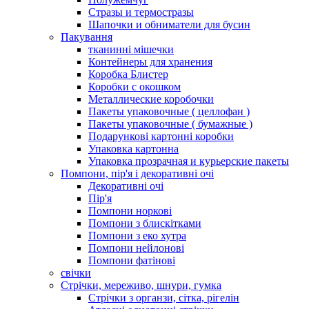
Стразы и термостразы
Шапочки и обниматели для бусин
Пакування
тканинні мішечки
Контейнеры для хранения
Коробка Блистер
Коробки с окошком
Металлические коробочки
Пакеты упаковочные ( целлофан )
Пакеты упаковочные ( бумажные )
Подарункові картонні коробки
Упаковка картонна
Упаковка прозрачная и курьерские пакеты
Помпони, пір'я і декоративні очі
Декоративні очі
Пір'я
Помпони норкові
Помпони з блискітками
Помпони з еко хутра
Помпони нейлонові
Помпони фатінові
свічки
Стрічки, мереживо, шнури, гумка
Стрічки з органзи, сітка, рігелін