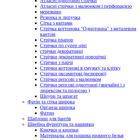
Атласні однотонні стрічки
Атласні стрічки з малюнком і перфорацією
мереживо
Резинка и липучка
Сітка з квітами
Стрічка коттонова "Однотонна" з металевим
кантом
Стрічка прапор
Стрічки по супер ціні
стрічки декоративні
Стрічки декоративні новорічні
Стрічки з парчі
Стрічки коттонові в смужку та клітку
Стрічки оксамитові (велюрові)
Стрічки репсові з малюнком
Стрічки репсові однотонні (звичайні і з
люрексом та полосою )
Шнури та шпагат
Фатін та сітка широка
Органза широка
Фатин
Шаблони для бантів
Швейна фурнітура та нашивки
Крючки и кнопки
Материалы для пошива нижнего белья