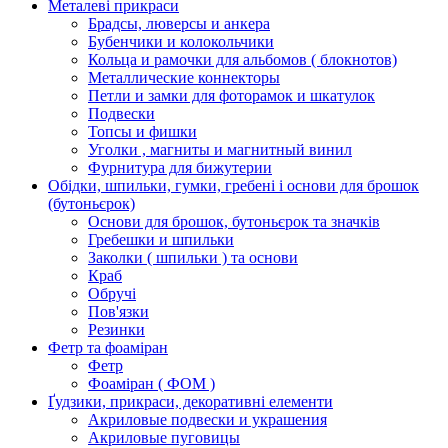
Металеві прикраси
Брадсы, люверсы и анкера
Бубенчики и колокольчики
Кольца и рамочки для альбомов ( блокнотов)
Металлические коннекторы
Петли и замки для фоторамок и шкатулок
Подвески
Топсы и фишки
Уголки , магниты и магнитный винил
Фурнитура для бижутерии
Обідки, шпильки, гумки, гребені і основи для брошок
(бутоньєрок)
Основи для брошок, бутоньєрок та значків
Гребешки и шпильки
Заколки ( шпильки ) та основи
Краб
Обручі
Пов'язки
Резинки
Фетр та фоаміран
Фетр
Фоаміран ( ФОМ )
Ґудзики, прикраси, декоративні елементи
Акриловые подвески и украшения
Акриловые пуговицы