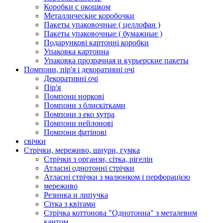
Коробки с окошком
Металлические коробочки
Пакеты упаковочные ( целлофан )
Пакеты упаковочные ( бумажные )
Подарункові картонні коробки
Упаковка картонна
Упаковка прозрачная и курьерские пакеты
Помпони, пір'я і декоративні очі
Декоративні очі
Пір'я
Помпони норкові
Помпони з блискітками
Помпони з еко хутра
Помпони нейлонові
Помпони фатінові
свічки
Стрічки, мереживо, шнури, гумка
Стрічки з органзи, сітка, рігелін
Атласні однотонні стрічки
Атласні стрічки з малюнком і перфорацією
мереживо
Резинка и липучка
Сітка з квітами
Стрічка коттонова "Однотонна" з металевим
кантом