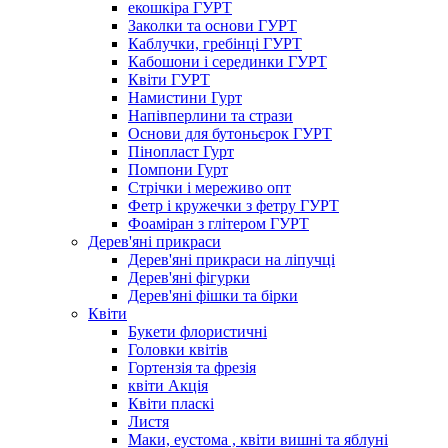
екошкіра ГУРТ
Заколки та основи ГУРТ
Каблучки, гребінці ГУРТ
Кабошони і серединки ГУРТ
Квіти ГУРТ
Намистини Гурт
Напівперлини та стрази
Основи для бутоньєрок ГУРТ
Пінопласт Гурт
Помпони Гурт
Стрічки і мереживо опт
Фетр і кружечки з фетру ГУРТ
Фоаміран з глітером ГУРТ
Дерев'яні прикраси
Дерев'яні прикраси на ліпучці
Дерев'яні фігурки
Дерев'яні фішки та бірки
Квіти
Букети флористичні
Головки квітів
Гортензія та фрезія
квіти Акція
Квіти пласкі
Листя
Маки, еустома , квіти вишні та яблуні