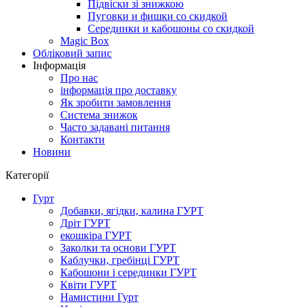
Підвіски зі знижкою
Пуговки и фишки со скидкой
Серединки и кабошоны со скидкой
Magic Box
Обліковий запис
Інформація
Про нас
інформація про доставку
Як зробити замовлення
Система знижок
Часто задавані питання
Контакти
Новини
Категорії
Гурт
Добавки, ягідки, калина ГУРТ
Дріт ГУРТ
екошкіра ГУРТ
Заколки та основи ГУРТ
Каблучки, гребінці ГУРТ
Кабошони і серединки ГУРТ
Квіти ГУРТ
Намистини Гурт