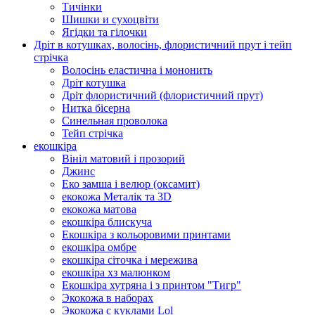
Тичінки
Шишки и сухоцвіти
Ягідки та гілочки
Дріт в котушках, волосінь, флористичний прут і тейп
стрічка
Волосінь еластична і мононить
Дріт котушка
Дріт флористичний (флористичний прут)
Нитка бісерна
Синельная проволока
Тейп стрічка
екошкіра
Вініл матовий і прозорий
Джинс
Еко замша і велюр (оксамит)
екокожа Металік та 3D
екокожа матова
екошкіра блискуча
Екошкіра з кольоровими принтами
екошкіра омбре
екошкіра сіточка і мережива
екошкіра хз малюнком
Екошкіра хутряна і з принтом "Тигр"
Экокожа в наборах
Экокожа с куклами Lol