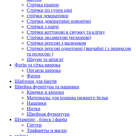
Стрічка прапор
Стрічки по супер ціні
стрічки декоративні
Стрічки декоративні новорічні
Стрічки з парчі
Стрічки коттонові в смужку та клітку
Стрічки оксамитові (велюрові)
Стрічки репсові з малюнком
Стрічки репсові однотонні (звичайні і з люрексом
та полосою )
Шнури та шпагат
Фатін та сітка широка
Органза широка
Фатин
Шаблони для бантів
Швейна фурнітура та нашивки
Крючки и кнопки
Материалы для пошива нижнего белья
Нашивки
Нитки
Швейная фурнитура
Штампінг , блиск і фарба
Гліттер
Трафареты и маски
уцінка