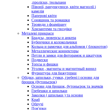
,проліски, тюльпани
Півонії, ранункулюси, квіти магнолії і
камелія
Паперові квіти
Соняшник та ромашки
Троянди з фоамірану
Хризантеми та гвоздіки
Металеві прикраси
Брадсы, люверсы и анкера
Бубенчики и колокольчики
Кольца и рамочки для альбомов ( блокнотов)
Металлические коннекторы
Петли и замки для фоторамок и шкатулок
Подвески
Топсы и фишки
Уголки , магниты и магнитный винил
Фурнитура для бижутерии
Обідки, шпильки, гумки, гребені і основи для
брошок (бутоньєрок)
Основи для брошок, бутоньєрок та значків
Гребешки и шпильки
Заколки ( шпильки ) та основи
Краб
Обручі
Пов'язки