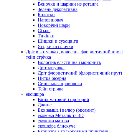
Веночки и шарики из ротанга
Зелень декоративна
Колоски
Наповнювач
Новорічні шари
Сізаль
Тичінки
Шишки и сухоцвіти
Ягідки та гілочки
Дріт в котушках, волосінь, флористичний прут і
тейп стрічка
Волосінь еластична і мононить
Дріт котушка
Дріт флористичний (флористичний прут)
Нитка бісерна
Синельная проволока
Тейп стрічка
екошкіра
Вініл матовий і прозорий
Джинс
Еко замша і велюр (оксамит)
екокожа Металік та 3D
екокожа матова
екошкіра блискуча
Екошкіра з кольоровими принтами