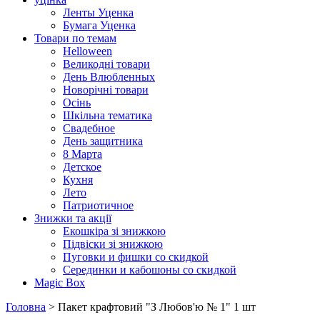
Ленты Уценка
Бумага Уценка
Товари по темам
Helloween
Великодні товари
День Влюбленных
Новорічні товари
Осінь
Шкільна тематика
Свадебное
День защитника
8 Марта
Детское
Кухня
Лето
Патриотичное
Знижки та акції
Екошкіра зі знижкою
Підвіски зі знижкою
Пуговки и фишки со скидкой
Серединки и кабошоны со скидкой
Magic Box
Головна
> Пакет крафтовий "З Любов'ю № 1" 1 шт