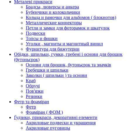
Металеві прикраси
Брадсы, люверсы и анкера
Бубенчики и колокольчики
Кольца и рамочки для альбомов ( блокнотов)
Металлические коннекторы
Петли и замки для фоторамок и шкатулок
Подвески
Топсы и фишки
Уголки , магниты и магнитный винил
Фурнитура для бижутерии
Обідки, шпильки, гумки, гребені і основи для брошок
(бутоньєрок)
Основи для брошок, бутоньєрок та значків
Гребешки и шпильки
Заколки ( шпильки ) та основи
Краб
Обручі
Пов'язки
Резинки
Фетр та фоаміран
Фетр
Фоаміран ( ФОМ )
Ґудзики, прикраси, декоративні елементи
Акриловые подвески и украшения
Акриловые пуговицы