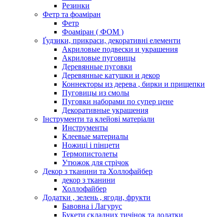
Резинки
Фетр та фоаміран
Фетр
Фоаміран ( ФОМ )
Ґудзики, прикраси, декоративні елементи
Акриловые подвески и украшения
Акриловые пуговицы
Деревянные пуговки
Деревянные катушки и декор
Коннекторы из дерева , бирки и прищепки
Пуговицы из смолы
Пуговки наборами по супер цене
Декоративные украшения
Інструменти та клейові матеріали
Инструменты
Клеевые материалы
Ножиці і пінцети
Термопистолеты
Утюжок для стрічок
Декор з тканини та Холлофайбер
декор з тканини
Холлофайбер
Додатки , зелень , ягоди, фрукти
Бавовна і Лагурус
Букети складних тичінок та додатки