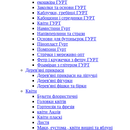
екошкіра ГУРТ
Заколки та основи ГУРТ
Каблучки, гребінці ГУРТ
Кабошони і серединки ГУРТ
Квіти ГУРТ
Намистини Гурт
Напівперлини та стрази
Основи для бутоньєрок ГУРТ
Пінопласт Гурт
Помпони Гурт
Стрічки і мереживо опт
Фетр і кружечки з фетру ГУРТ
Фоаміран з глітером ГУРТ
Дерев'яні прикраси
Дерев'яні прикраси на ліпучці
Дерев'яні фігурки
Дерев'яні фішки та бірки
Квіти
Букети флористичні
Головки квітів
Гортензія та фрезія
квіти Акція
Квіти пласкі
Листя
Маки, еустома , квіти вишні та яблуні