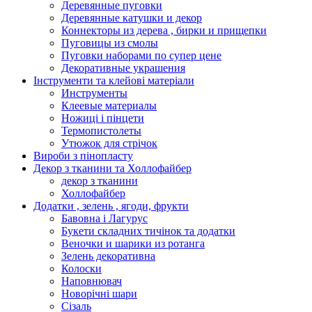
Деревянные пуговки
Деревянные катушки и декор
Коннекторы из дерева , бирки и прищепки
Пуговицы из смолы
Пуговки наборами по супер цене
Декоративные украшения
Інструменти та клейові матеріали
Инструменты
Клеевые материалы
Ножиці і пінцети
Термопистолеты
Утюжок для стрічок
Вироби з пінопласту
Декор з тканини та Холлофайбер
декор з тканини
Холлофайбер
Додатки , зелень , ягоди, фрукти
Бавовна і Лагурус
Букети складних тичінок та додатки
Веночки и шарики из ротанга
Зелень декоративна
Колоски
Наповнювач
Новорічні шари
Сізаль