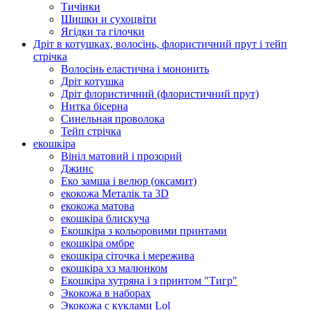
Тичінки
Шишки и сухоцвіти
Ягідки та гілочки
Дріт в котушках, волосінь, флористичний прут і тейп
стрічка
Волосінь еластична і мононить
Дріт котушка
Дріт флористичний (флористичний прут)
Нитка бісерна
Синельная проволока
Тейп стрічка
екошкіра
Вініл матовий і прозорий
Джинс
Еко замша і велюр (оксамит)
екокожа Металік та 3D
екокожа матова
екошкіра блискуча
Екошкіра з кольоровими принтами
екошкіра омбре
екошкіра сіточка і мережива
екошкіра хз малюнком
Екошкіра хутряна і з принтом "Тигр"
Экокожа в наборах
Экокожа с куклами Lol