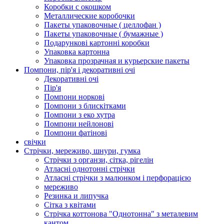
Коробки с окошком
Металлические коробочки
Пакеты упаковочные ( целлофан )
Пакеты упаковочные ( бумажные )
Подарункові картонні коробки
Упаковка картонна
Упаковка прозрачная и курьерские пакеты
Помпони, пір'я і декоративні очі
Декоративні очі
Пір'я
Помпони норкові
Помпони з блискітками
Помпони з еко хутра
Помпони нейлонові
Помпони фатінові
свічки
Стрічки, мереживо, шнури, гумка
Стрічки з органзи, сітка, рігелін
Атласні однотонні стрічки
Атласні стрічки з малюнком і перфорацією
мереживо
Резинка и липучка
Сітка з квітами
Стрічка коттонова "Однотонна" з металевим
кантом