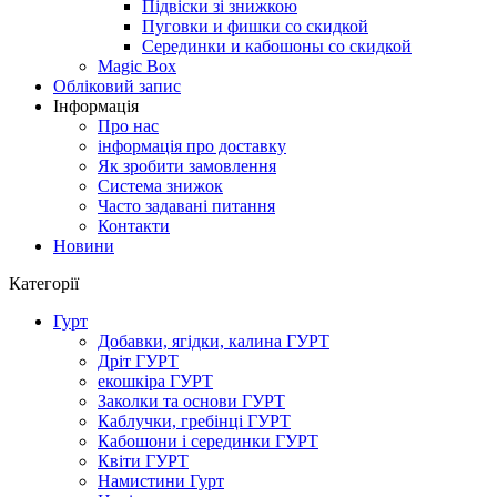
Підвіски зі знижкою
Пуговки и фишки со скидкой
Серединки и кабошоны со скидкой
Magic Box
Обліковий запис
Інформація
Про нас
інформація про доставку
Як зробити замовлення
Система знижок
Часто задавані питання
Контакти
Новини
Категорії
Гурт
Добавки, ягідки, калина ГУРТ
Дріт ГУРТ
екошкіра ГУРТ
Заколки та основи ГУРТ
Каблучки, гребінці ГУРТ
Кабошони і серединки ГУРТ
Квіти ГУРТ
Намистини Гурт