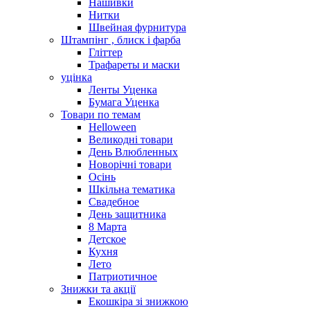
Нашивки
Нитки
Швейная фурнитура
Штампінг , блиск і фарба
Гліттер
Трафареты и маски
уцінка
Ленты Уценка
Бумага Уценка
Товари по темам
Helloween
Великодні товари
День Влюбленных
Новорічні товари
Осінь
Шкільна тематика
Свадебное
День защитника
8 Марта
Детское
Кухня
Лето
Патриотичное
Знижки та акції
Екошкіра зі знижкою