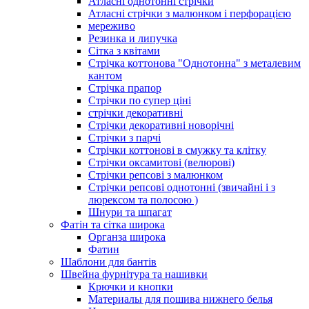
Атласні однотонні стрічки
Атласні стрічки з малюнком і перфорацією
мереживо
Резинка и липучка
Сітка з квітами
Стрічка коттонова "Однотонна" з металевим
кантом
Стрічка прапор
Стрічки по супер ціні
стрічки декоративні
Стрічки декоративні новорічні
Стрічки з парчі
Стрічки коттонові в смужку та клітку
Стрічки оксамитові (велюрові)
Стрічки репсові з малюнком
Стрічки репсові однотонні (звичайні і з
люрексом та полосою )
Шнури та шпагат
Фатін та сітка широка
Органза широка
Фатин
Шаблони для бантів
Швейна фурнітура та нашивки
Крючки и кнопки
Материалы для пошива нижнего белья