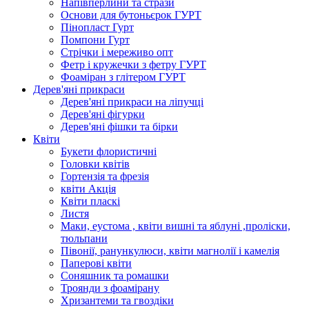
Напівперлини та стрази
Основи для бутоньєрок ГУРТ
Пінопласт Гурт
Помпони Гурт
Стрічки і мереживо опт
Фетр і кружечки з фетру ГУРТ
Фоаміран з глітером ГУРТ
Дерев'яні прикраси
Дерев'яні прикраси на ліпучці
Дерев'яні фігурки
Дерев'яні фішки та бірки
Квіти
Букети флористичні
Головки квітів
Гортензія та фрезія
квіти Акція
Квіти пласкі
Листя
Маки, еустома , квіти вишні та яблуні ,проліски,
тюльпани
Півонії, ранункулюси, квіти магнолії і камелія
Паперові квіти
Соняшник та ромашки
Троянди з фоамірану
Хризантеми та гвоздіки