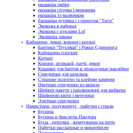
екошкіра омбре
екошкіра сіточка і мережива
екошкіра хз малюнком
Екошкіра хутряна і з принтом "Тигр"
Экокожа в наборах
Экокожа с куклами Lol
Экошкiра лакова
Кабошони, декор, корони і китиці
Бантики "Пухляші" і Ріжки Єдинорога
Кабошоны плоские
Китиці
Корони, аплікації, патчі, декор
Крышки для бантов и эпоксидные наклейки
Серединки для шпильок
Стразове полотно та клейове каміння
Цветные серединки из акрила
Шейкер пакети і наповнювачі для шейкера
Шифонові квіти і метелики
Элитные серединки
Намистини, полужемчуг , пайетки і стрази
Бусины
Бусины и браслеты Пандора
Бусы , цепочки , жемчужины на нити
Пайетки рассыпные и микробисер
Полужемчуг