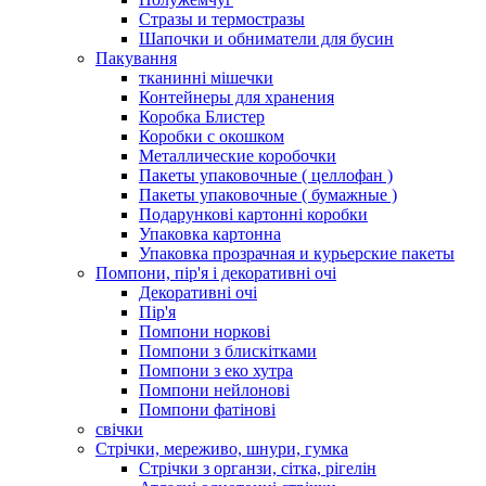
Стразы и термостразы
Шапочки и обниматели для бусин
Пакування
тканинні мішечки
Контейнеры для хранения
Коробка Блистер
Коробки с окошком
Металлические коробочки
Пакеты упаковочные ( целлофан )
Пакеты упаковочные ( бумажные )
Подарункові картонні коробки
Упаковка картонна
Упаковка прозрачная и курьерские пакеты
Помпони, пір'я і декоративні очі
Декоративні очі
Пір'я
Помпони норкові
Помпони з блискітками
Помпони з еко хутра
Помпони нейлонові
Помпони фатінові
свічки
Стрічки, мереживо, шнури, гумка
Стрічки з органзи, сітка, рігелін