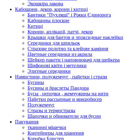
Экошкiра лакова
Кабошони, декор, корони і китиці
Бантики "Пухляші" і Ріжки Єдинорога
Кабошоны плоские
Китиці
Корони, аплікації, патчі, декор
Крышки для бантов и эпоксидные наклейки
Серединки для шпильок
Стразове полотно та клейове каміння
Цветные серединки из акрила
Шейкер пакети і наповнювачі для шейкера
Шифонові квіти і метелики
Элитные серединки
Намистини, полужемчуг , пайетки і стрази
Бусины
Бусины и браслеты Пандора
Бусы , цепочки , жемчужины на нити
Пайетки рассыпные и микробисер
Полужемчуг
Стразы и термостразы
Шапочки и обниматели для бусин
Пакування
тканинні мішечки
Контейнеры для хранения
Коробка Блистер