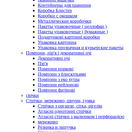
Контейнеры для хранения
Коробка Блистер
Коробки с окошком
Металлические коробочки
Пакеты упаковочные ( целлофан )
Пакеты упаковочные ( бумажные )
Подарункові картонні коробки
Упаковка картонна
Упаковка прозрачная и курьерские пакеты
Помпони, пір'я і декоративні очі
Декоративні очі
Пір'я
Помпони норкові
Помпони з блискітками
Помпони з еко хутра
Помпони нейлонові
Помпони фатінові
свічки
Стрічки, мереживо, шнури, гумка
Стрічки з органзи, сітка, рігелін
Атласні однотонні стрічки
Атласні стрічки з малюнком і перфорацією
мереживо
Резинка и липучка