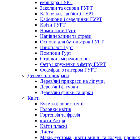
екошкіра ГУРТ
Заколки та основи ГУРТ
Каблучки, гребінці ГУРТ
Кабошони і серединки ГУРТ
Квіти ГУРТ
Намистини Гурт
Напівперлини та стрази
Основи для бутоньєрок ГУРТ
Пінопласт Гурт
Помпони Гурт
Стрічки і мереживо опт
Фетр і кружечки з фетру ГУРТ
Фоаміран з глітером ГУРТ
Дерев'яні прикраси
Дерев'яні прикраси на ліпучці
Дерев'яні фігурки
Дерев'яні фішки та бірки
Квіти
Букети флористичні
Головки квітів
Гортензія та фрезія
квіти Акція
Квіти пласкі
Листя
Маки, еустома , квіти вишні та яблуні ,проліс