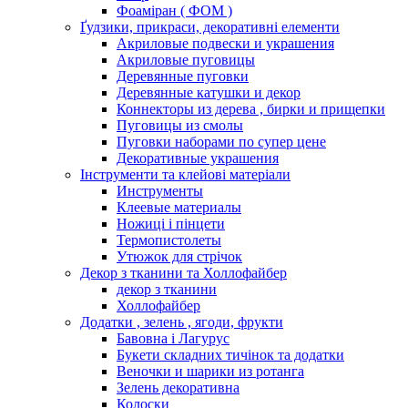
Фоаміран ( ФОМ )
Ґудзики, прикраси, декоративні елементи
Акриловые подвески и украшения
Акриловые пуговицы
Деревянные пуговки
Деревянные катушки и декор
Коннекторы из дерева , бирки и прищепки
Пуговицы из смолы
Пуговки наборами по супер цене
Декоративные украшения
Інструменти та клейові матеріали
Инструменты
Клеевые материалы
Ножиці і пінцети
Термопистолеты
Утюжок для стрічок
Декор з тканини та Холлофайбер
декор з тканини
Холлофайбер
Додатки , зелень , ягоди, фрукти
Бавовна і Лагурус
Букети складних тичінок та додатки
Веночки и шарики из ротанга
Зелень декоративна
Колоски