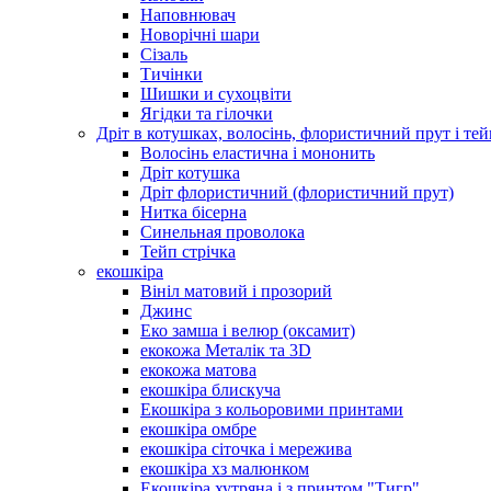
Наповнювач
Новорічні шари
Сізаль
Тичінки
Шишки и сухоцвіти
Ягідки та гілочки
Дріт в котушках, волосінь, флористичний прут і тей
Волосінь еластична і мононить
Дріт котушка
Дріт флористичний (флористичний прут)
Нитка бісерна
Синельная проволока
Тейп стрічка
екошкіра
Вініл матовий і прозорий
Джинс
Еко замша і велюр (оксамит)
екокожа Металік та 3D
екокожа матова
екошкіра блискуча
Екошкіра з кольоровими принтами
екошкіра омбре
екошкіра сіточка і мережива
екошкіра хз малюнком
Екошкіра хутряна і з принтом "Тигр"