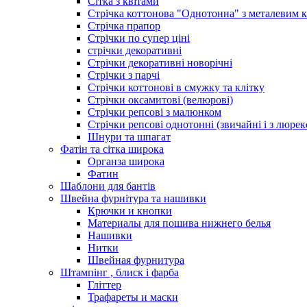
Сітка з квітами
Стрічка коттонова "Однотонна" з металевим 
Стрічка прапор
Стрічки по супер ціні
стрічки декоративні
Стрічки декоративні новорічні
Стрічки з парчі
Стрічки коттонові в смужку та клітку
Стрічки оксамитові (велюрові)
Стрічки репсові з малюнком
Стрічки репсові однотонні (звичайні і з люре
Шнури та шпагат
Фатін та сітка широка
Органза широка
Фатин
Шаблони для бантів
Швейна фурнітура та нашивки
Крючки и кнопки
Материалы для пошива нижнего белья
Нашивки
Нитки
Швейная фурнитура
Штампінг , блиск і фарба
Гліттер
Трафареты и маски