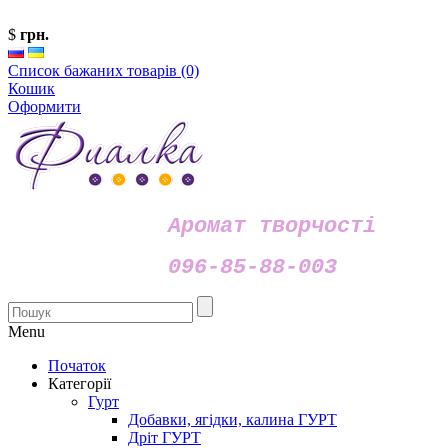
$
грн.
Список бажаних товарів (0)
Кошик
Оформити
Аромат творчості
096-85-88-003
Menu
Початок
Категорії
Гурт
Добавки, ягідки, калина ГУРТ
Дріт ГУРТ