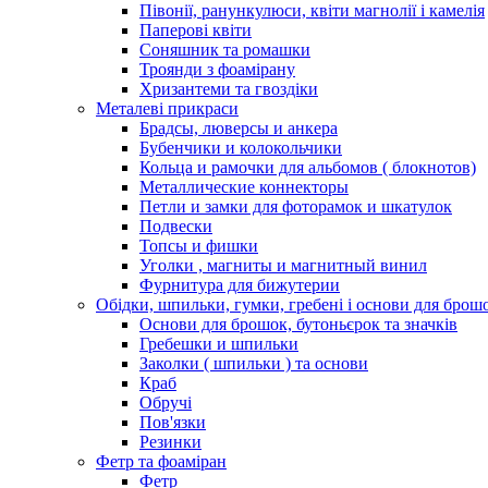
Півонії, ранункулюси, квіти магнолії і камелія
Паперові квіти
Соняшник та ромашки
Троянди з фоамірану
Хризантеми та гвоздіки
Металеві прикраси
Брадсы, люверсы и анкера
Бубенчики и колокольчики
Кольца и рамочки для альбомов ( блокнотов)
Металлические коннекторы
Петли и замки для фоторамок и шкатулок
Подвески
Топсы и фишки
Уголки , магниты и магнитный винил
Фурнитура для бижутерии
Обідки, шпильки, гумки, гребені і основи для брош
Основи для брошок, бутоньєрок та значків
Гребешки и шпильки
Заколки ( шпильки ) та основи
Краб
Обручі
Пов'язки
Резинки
Фетр та фоаміран
Фетр