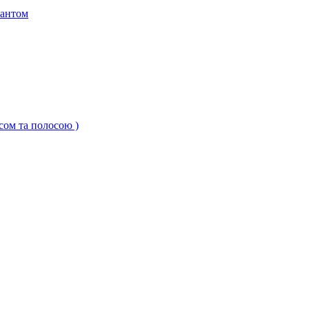
кантом
ксом та полосою )