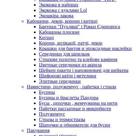
Экокожа в наборах
Экокожа с куклами Lol
Экошкiра лакова
Кабошони, декор, корони і китиці
Бантики "Пухляші" і Ріжки Єдинорога
Кабошоны плоские
Китиці
Корони, аплікації, патчі, декор
Крышки для бантов и эпоксидные наклейки
Серединки для шпильок
Стразове полотно та клейове каміння
Цветные серединки из акрила
Шейкер пакети і наповнювачі для шейкера
Шифонові квіти і метелики
Элитные серединки
Намистини, полужемчуг , пайетки і стрази
Бусины
Бусины и браслеты Пандора
Бусы , цепочки , жемчужины на нити
Пайетки рассыпные и микробисер
Полужемчуг
Стразы и термостразы
Шапочки и обниматели для бусин
Пакування
тканинні мішечки