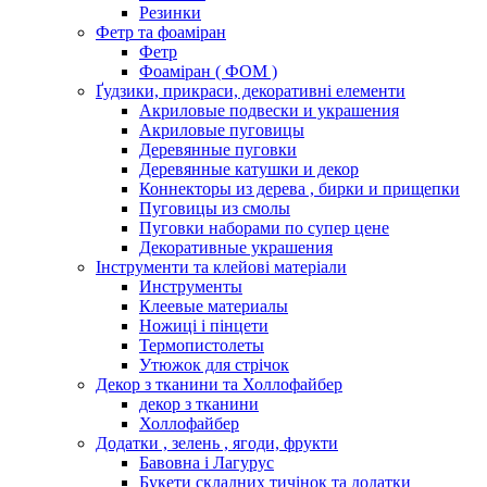
Резинки
Фетр та фоаміран
Фетр
Фоаміран ( ФОМ )
Ґудзики, прикраси, декоративні елементи
Акриловые подвески и украшения
Акриловые пуговицы
Деревянные пуговки
Деревянные катушки и декор
Коннекторы из дерева , бирки и прищепки
Пуговицы из смолы
Пуговки наборами по супер цене
Декоративные украшения
Інструменти та клейові матеріали
Инструменты
Клеевые материалы
Ножиці і пінцети
Термопистолеты
Утюжок для стрічок
Декор з тканини та Холлофайбер
декор з тканини
Холлофайбер
Додатки , зелень , ягоди, фрукти
Бавовна і Лагурус
Букети складних тичінок та додатки