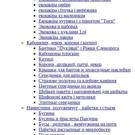
екошкіра омбре
екошкіра сіточка і мережива
екошкіра хз малюнком
Екошкіра хутряна і з принтом "Тигр"
Экокожа в наборах
Экокожа с куклами Lol
Экошкiра лакова
Кабошони, декор, корони і китиці
Бантики "Пухляші" і Ріжки Єдинорога
Кабошоны плоские
Китиці
Корони, аплікації, патчі, декор
Крышки для бантов и эпоксидные наклейки
Серединки для шпильок
Стразове полотно та клейове каміння
Цветные серединки из акрила
Шейкер пакети і наповнювачі для шейкера
Шифонові квіти і метелики
Элитные серединки
Намистини, полужемчуг , пайетки і стрази
Бусины
Бусины и браслеты Пандора
Бусы , цепочки , жемчужины на нити
Пайетки рассыпные и микробисер
Полужемчуг