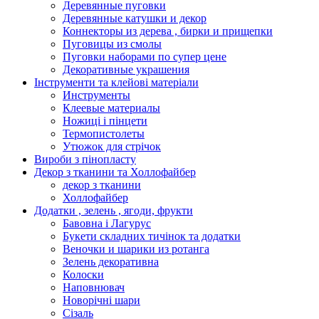
Деревянные пуговки
Деревянные катушки и декор
Коннекторы из дерева , бирки и прищепки
Пуговицы из смолы
Пуговки наборами по супер цене
Декоративные украшения
Інструменти та клейові матеріали
Инструменты
Клеевые материалы
Ножиці і пінцети
Термопистолеты
Утюжок для стрічок
Вироби з пінопласту
Декор з тканини та Холлофайбер
декор з тканини
Холлофайбер
Додатки , зелень , ягоди, фрукти
Бавовна і Лагурус
Букети складних тичінок та додатки
Веночки и шарики из ротанга
Зелень декоративна
Колоски
Наповнювач
Новорічні шари
Сізаль