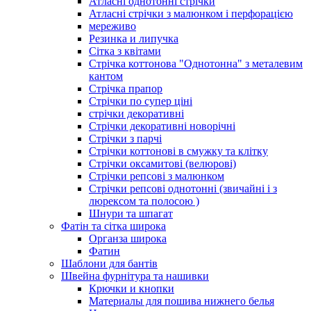
Атласні однотонні стрічки
Атласні стрічки з малюнком і перфорацією
мереживо
Резинка и липучка
Сітка з квітами
Стрічка коттонова "Однотонна" з металевим
кантом
Стрічка прапор
Стрічки по супер ціні
стрічки декоративні
Стрічки декоративні новорічні
Стрічки з парчі
Стрічки коттонові в смужку та клітку
Стрічки оксамитові (велюрові)
Стрічки репсові з малюнком
Стрічки репсові однотонні (звичайні і з
люрексом та полосою )
Шнури та шпагат
Фатін та сітка широка
Органза широка
Фатин
Шаблони для бантів
Швейна фурнітура та нашивки
Крючки и кнопки
Материалы для пошива нижнего белья