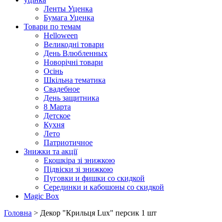
Ленты Уценка
Бумага Уценка
Товари по темам
Helloween
Великодні товари
День Влюбленных
Новорічні товари
Осінь
Шкільна тематика
Свадебное
День защитника
8 Марта
Детское
Кухня
Лето
Патриотичное
Знижки та акції
Екошкіра зі знижкою
Підвіски зі знижкою
Пуговки и фишки со скидкой
Серединки и кабошоны со скидкой
Magic Box
Головна
> Декор "Крильця Lux" персик 1 шт