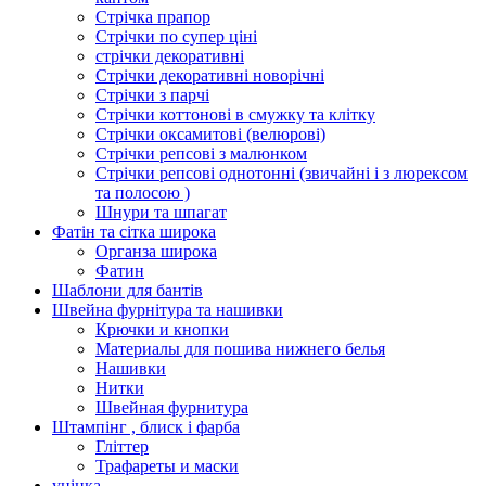
Стрічка прапор
Стрічки по супер ціні
стрічки декоративні
Стрічки декоративні новорічні
Стрічки з парчі
Стрічки коттонові в смужку та клітку
Стрічки оксамитові (велюрові)
Стрічки репсові з малюнком
Стрічки репсові однотонні (звичайні і з люрексом
та полосою )
Шнури та шпагат
Фатін та сітка широка
Органза широка
Фатин
Шаблони для бантів
Швейна фурнітура та нашивки
Крючки и кнопки
Материалы для пошива нижнего белья
Нашивки
Нитки
Швейная фурнитура
Штампінг , блиск і фарба
Гліттер
Трафареты и маски
уцінка