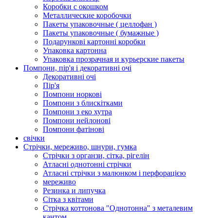
Коробки с окошком
Металлические коробочки
Пакеты упаковочные ( целлофан )
Пакеты упаковочные ( бумажные )
Подарункові картонні коробки
Упаковка картонна
Упаковка прозрачная и курьерские пакеты
Помпони, пір'я і декоративні очі
Декоративні очі
Пір'я
Помпони норкові
Помпони з блискітками
Помпони з еко хутра
Помпони нейлонові
Помпони фатінові
свічки
Стрічки, мереживо, шнури, гумка
Стрічки з органзи, сітка, рігелін
Атласні однотонні стрічки
Атласні стрічки з малюнком і перфорацією
мереживо
Резинка и липучка
Сітка з квітами
Стрічка коттонова "Однотонна" з металевим
кантом