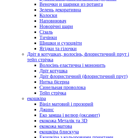
Веночки и шарики из ротанга
Зелень декоративна
Колоски
Наповнювач
Новорічні шари
Сізаль
Тичінки
Шишки и сухоцвіти
Ягідки та гілочки
Дріт в котушках, волосінь, флористичний прут і
тейп стрічка
Волосінь еластична і мононить
Дріт котушка
Дріт флористичний (флористичний прут)
Нитка бісерна
Синельная проволока
Тейп стрічка
екошкіра
Вініл матовий і прозорий
Джинс
Еко замша і велюр (оксамит)
екокожа Металік та 3D
екокожа матова
екошкіра блискуча
Екошкіра з кольоровими принтами