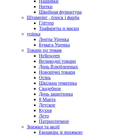
Нашивки
Нитки
Швейная фурнитура
Штампінг , блиск і фарба
Гліттер
Трафареты и маски
уцінка
Ленты Уценка
Бумага Уценка
Товари по темам
Helloween
Великодні товари
День Влюбленных
Новорічні товари
Осінь
Шкільна тематика
Свадебное
День защитника
8 Марта
Детское
Кухня
Лето
Патриотичное
Знижки та акції
Екошкіра зі знижкою