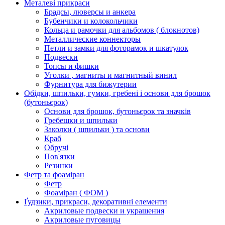
Металеві прикраси
Брадсы, люверсы и анкера
Бубенчики и колокольчики
Кольца и рамочки для альбомов ( блокнотов)
Металлические коннекторы
Петли и замки для фоторамок и шкатулок
Подвески
Топсы и фишки
Уголки , магниты и магнитный винил
Фурнитура для бижутерии
Обідки, шпильки, гумки, гребені і основи для брошок
(бутоньєрок)
Основи для брошок, бутоньєрок та значків
Гребешки и шпильки
Заколки ( шпильки ) та основи
Краб
Обручі
Пов'язки
Резинки
Фетр та фоаміран
Фетр
Фоаміран ( ФОМ )
Ґудзики, прикраси, декоративні елементи
Акриловые подвески и украшения
Акриловые пуговицы