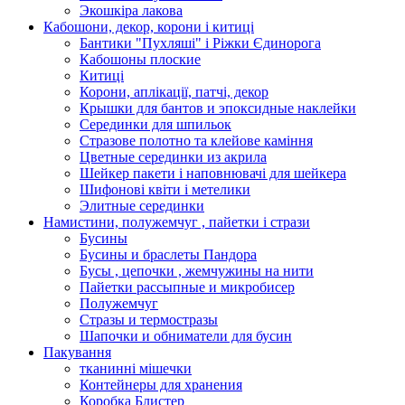
Экошкiра лакова
Кабошони, декор, корони і китиці
Бантики "Пухляші" і Ріжки Єдинорога
Кабошоны плоские
Китиці
Корони, аплікації, патчі, декор
Крышки для бантов и эпоксидные наклейки
Серединки для шпильок
Стразове полотно та клейове каміння
Цветные серединки из акрила
Шейкер пакети і наповнювачі для шейкера
Шифонові квіти і метелики
Элитные серединки
Намистини, полужемчуг , пайетки і стрази
Бусины
Бусины и браслеты Пандора
Бусы , цепочки , жемчужины на нити
Пайетки рассыпные и микробисер
Полужемчуг
Стразы и термостразы
Шапочки и обниматели для бусин
Пакування
тканинні мішечки
Контейнеры для хранения
Коробка Блистер