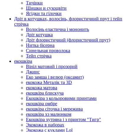
Тичінки
Шишки и сухоцвіти
Ягідки та гілочки
Дріт в котушках, волосінь, флористичний прут і тейп
стрічка
Волосінь еластична і мононить
Дріт котушка
Дріт флористичний (флористичний прут)
Нитка бісерна
Синельная проволока
Тейп стрічка
екошкіра
Вініл матовий і прозорий
Джинс
Еко замша і велюр (оксамит)
екокожа Металік та 3D
екокожа матова
екошкіра блискуча
Екошкіра з кольоровими принтами
екошкіра омбре
екошкіра сіточка і мережива
екошкіра хз малюнком
Екошкіра хутряна і з принтом "Тигр"
Экокожа в наборах
Экокожа с куклами Lol