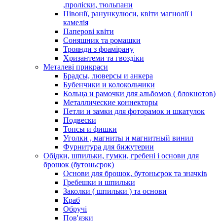
,проліски, тюльпани
Півонії, ранункулюси, квіти магнолії і
камелія
Паперові квіти
Соняшник та ромашки
Троянди з фоамірану
Хризантеми та гвоздіки
Металеві прикраси
Брадсы, люверсы и анкера
Бубенчики и колокольчики
Кольца и рамочки для альбомов ( блокнотов)
Металлические коннекторы
Петли и замки для фоторамок и шкатулок
Подвески
Топсы и фишки
Уголки , магниты и магнитный винил
Фурнитура для бижутерии
Обідки, шпильки, гумки, гребені і основи для
брошок (бутоньєрок)
Основи для брошок, бутоньєрок та значків
Гребешки и шпильки
Заколки ( шпильки ) та основи
Краб
Обручі
Пов'язки