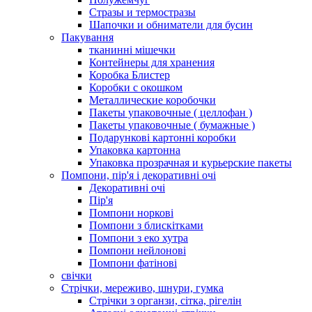
Стразы и термостразы
Шапочки и обниматели для бусин
Пакування
тканинні мішечки
Контейнеры для хранения
Коробка Блистер
Коробки с окошком
Металлические коробочки
Пакеты упаковочные ( целлофан )
Пакеты упаковочные ( бумажные )
Подарункові картонні коробки
Упаковка картонна
Упаковка прозрачная и курьерские пакеты
Помпони, пір'я і декоративні очі
Декоративні очі
Пір'я
Помпони норкові
Помпони з блискітками
Помпони з еко хутра
Помпони нейлонові
Помпони фатінові
свічки
Стрічки, мереживо, шнури, гумка
Стрічки з органзи, сітка, рігелін