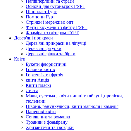
Напівперлини та стрази
Основи для бутоньєрок ГУРТ
Пінопласт Гурт
Помпони Гурт
Стрічки і мереживо опт
Фетр і кружечки з фетру ГУРТ
Фоаміран з глітером ГУРТ
Дерев'яні прикраси
Дерев'яні прикраси на ліпучці
Дерев'яні фігурки
Дерев'яні фішки та бірки
Квіти
Букети флористичні
Головки квітів
Гортензія та фрезія
квіти Акція
Квіти пласкі
Листя
Маки, еустома , квіти вишні та яблуні ,проліски,
тюльпани
Півонії, ранункулюси, квіти магнолії і камелія
Паперові квіти
Соняшник та ромашки
Троянди з фоамірану
Хризантеми та гвоздіки