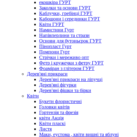
екошкіра ГУРТ
Заколки та основи ГУРТ
Каблучки, гребінці ГУРТ
Кабошони і серединки ГУРТ
Квіти ГУРТ
Намистини Гурт
Напівперлини та стрази
Основи для бутоньєрок ГУРТ
Пінопласт Гурт
Помпони Гурт
Стрічки і мереживо опт
Фетр і кружечки з фетру ГУРТ
Фоаміран з глітером ГУРТ
Дерев'яні прикраси
Дерев'яні прикраси на ліпучці
Дерев'яні фігурки
Дерев'яні фішки та бірки
Квіти
Букети флористичні
Головки квітів
Гортензія та фрезія
квіти Акція
Квіти пласкі
Листя
Маки, еустома , квіти вишні та яблуні