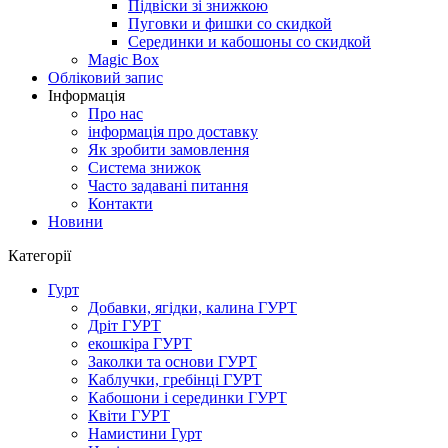
Підвіски зі знижкою
Пуговки и фишки со скидкой
Серединки и кабошоны со скидкой
Magic Box
Обліковий запис
Інформація
Про нас
інформація про доставку
Як зробити замовлення
Система знижок
Часто задавані питання
Контакти
Новини
Категорії
Гурт
Добавки, ягідки, калина ГУРТ
Дріт ГУРТ
екошкіра ГУРТ
Заколки та основи ГУРТ
Каблучки, гребінці ГУРТ
Кабошони і серединки ГУРТ
Квіти ГУРТ
Намистини Гурт