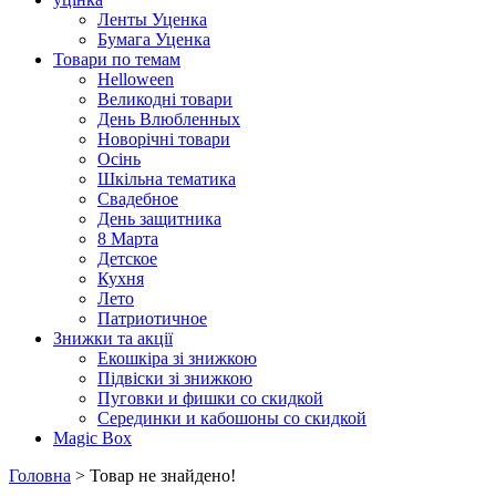
Ленты Уценка
Бумага Уценка
Товари по темам
Helloween
Великодні товари
День Влюбленных
Новорічні товари
Осінь
Шкільна тематика
Свадебное
День защитника
8 Марта
Детское
Кухня
Лето
Патриотичное
Знижки та акції
Екошкіра зі знижкою
Підвіски зі знижкою
Пуговки и фишки со скидкой
Серединки и кабошоны со скидкой
Magic Box
Головна
> Товар не знайдено!