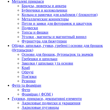
Металеві прикраси
Брадсы, люверсы и анкера
Бубенчики и колокольчики
Кольца и рамочки для альбомов ( блокнотов)
Металлические коннекторы
Петли и замки для фоторамок и шкатулок
Подвески
Топсы и фишки
Уголки , магниты и магнитный винил
Фурнитура для бижутерии
Обідки, шпильки, гумки, гребені і основи для брошок
(бутоньєрок)
Основи для брошок, бутоньєрок та значків
Гребешки и шпильки
Заколки ( шпильки ) та основи
Краб
Обручі
Пов'язки
Резинки
Фетр та фоаміран
Фетр
Фоаміран ( ФОМ )
Ґудзики, прикраси, декоративні елементи
Акриловые подвески и украшения
Акриловые пуговицы