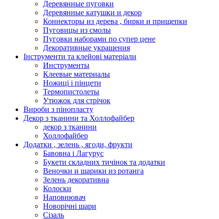
Деревянные пуговки
Деревянные катушки и декор
Коннекторы из дерева , бирки и прищепки
Пуговицы из смолы
Пуговки наборами по супер цене
Декоративные украшения
Інструменти та клейові матеріали
Инструменты
Клеевые материалы
Ножиці і пінцети
Термопистолеты
Утюжок для стрічок
Вироби з пінопласту
Декор з тканини та Холлофайбер
декор з тканини
Холлофайбер
Додатки , зелень , ягоди, фрукти
Бавовна і Лагурус
Букети складних тичінок та додатки
Веночки и шарики из ротанга
Зелень декоративна
Колоски
Наповнювач
Новорічні шари
Сізаль