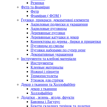
Резинки
Фетр та фоаміран
Фетр
Фоаміран ( ФОМ )
Ґудзики, прикраси, декоративні елементи
Акриловые подвески и украшения
Акриловые пуговицы
Деревянные пуговки
Деревянные катушки и декор
Коннекторы из дерева , бирки и прищепки
Пуговицы из смолы
Пуговки наборами по супер цене
Декоративные украшения
Інструменти та клейові матеріали
Инструменты
Клеевые материалы
Ножиці і пінцети
Термопистолеты
Утюжок для стрічок
Декор з тканини та Холлофайбер
декор з тканини
Холлофайбер
Додатки , зелень , ягоди, фрукти
Бавовна і Лагурус
Букети складних тичінок та додатки