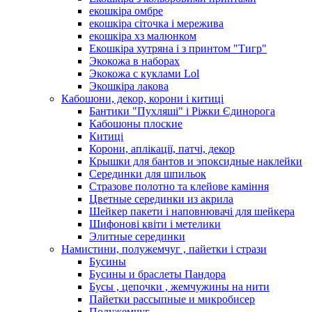
екошкіра омбре
екошкіра сіточка і мережива
екошкіра хз малюнком
Екошкіра хутряна і з принтом "Тигр"
Экокожа в наборах
Экокожа с куклами Lol
Экошкiра лакова
Кабошони, декор, корони і китиці
Бантики "Пухляші" і Ріжки Єдинорога
Кабошоны плоские
Китиці
Корони, аплікації, патчі, декор
Крышки для бантов и эпоксидные наклейки
Серединки для шпильок
Стразове полотно та клейове каміння
Цветные серединки из акрила
Шейкер пакети і наповнювачі для шейкера
Шифонові квіти і метелики
Элитные серединки
Намистини, полужемчуг , пайетки і стрази
Бусины
Бусины и браслеты Пандора
Бусы , цепочки , жемчужины на нити
Пайетки рассыпные и микробисер
Полужемчуг