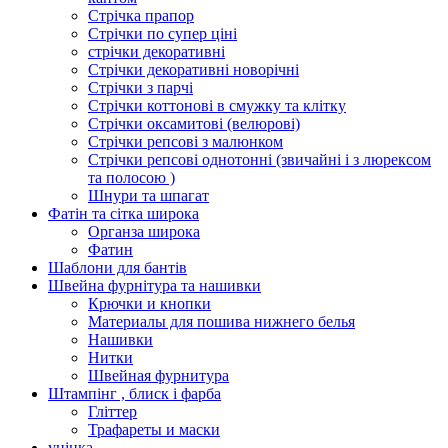
Стрічка прапор
Стрічки по супер ціні
стрічки декоративні
Стрічки декоративні новорічні
Стрічки з парчі
Стрічки коттонові в смужку та клітку
Стрічки оксамитові (велюрові)
Стрічки репсові з малюнком
Стрічки репсові однотонні (звичайні і з люрексом
та полосою )
Шнури та шпагат
Фатін та сітка широка
Органза широка
Фатин
Шаблони для бантів
Швейна фурнітура та нашивки
Крючки и кнопки
Материалы для пошива нижнего белья
Нашивки
Нитки
Швейная фурнитура
Штампінг , блиск і фарба
Гліттер
Трафареты и маски
уцінка