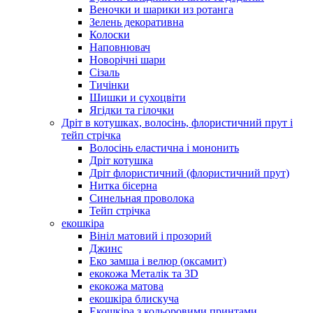
Веночки и шарики из ротанга
Зелень декоративна
Колоски
Наповнювач
Новорічні шари
Сізаль
Тичінки
Шишки и сухоцвіти
Ягідки та гілочки
Дріт в котушках, волосінь, флористичний прут і
тейп стрічка
Волосінь еластична і мононить
Дріт котушка
Дріт флористичний (флористичний прут)
Нитка бісерна
Синельная проволока
Тейп стрічка
екошкіра
Вініл матовий і прозорий
Джинс
Еко замша і велюр (оксамит)
екокожа Металік та 3D
екокожа матова
екошкіра блискуча
Екошкіра з кольоровими принтами