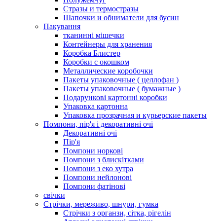
Стразы и термостразы
Шапочки и обниматели для бусин
Пакування
тканинні мішечки
Контейнеры для хранения
Коробка Блистер
Коробки с окошком
Металлические коробочки
Пакеты упаковочные ( целлофан )
Пакеты упаковочные ( бумажные )
Подарункові картонні коробки
Упаковка картонна
Упаковка прозрачная и курьерские пакеты
Помпони, пір'я і декоративні очі
Декоративні очі
Пір'я
Помпони норкові
Помпони з блискітками
Помпони з еко хутра
Помпони нейлонові
Помпони фатінові
свічки
Стрічки, мереживо, шнури, гумка
Стрічки з органзи, сітка, рігелін