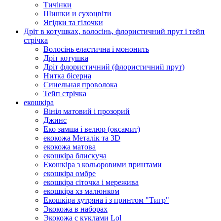
Тичінки
Шишки и сухоцвіти
Ягідки та гілочки
Дріт в котушках, волосінь, флористичний прут і тейп
стрічка
Волосінь еластична і мононить
Дріт котушка
Дріт флористичний (флористичний прут)
Нитка бісерна
Синельная проволока
Тейп стрічка
екошкіра
Вініл матовий і прозорий
Джинс
Еко замша і велюр (оксамит)
екокожа Металік та 3D
екокожа матова
екошкіра блискуча
Екошкіра з кольоровими принтами
екошкіра омбре
екошкіра сіточка і мережива
екошкіра хз малюнком
Екошкіра хутряна і з принтом "Тигр"
Экокожа в наборах
Экокожа с куклами Lol