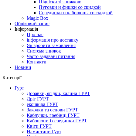
Підвіски зі знижкою
Пуговки и фишки со скидкой
Серединки и кабошоны со скидкой
Magic Box
Обліковий запис
Інформація
Про нас
інформація про доставку
Як зробити замовлення
Система знижок
Часто задавані питання
Контакти
Новини
Категорії
Гурт
Добавки, ягідки, калина ГУРТ
Дріт ГУРТ
екошкіра ГУРТ
Заколки та основи ГУРТ
Каблучки, гребінці ГУРТ
Кабошони і серединки ГУРТ
Квіти ГУРТ
Намистини Гурт