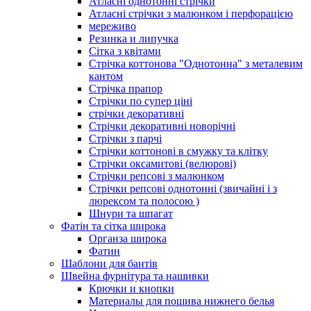
Атласні однотонні стрічки
Атласні стрічки з малюнком і перфорацією
мереживо
Резинка и липучка
Сітка з квітами
Стрічка коттонова "Однотонна" з металевим
кантом
Стрічка прапор
Стрічки по супер ціні
стрічки декоративні
Стрічки декоративні новорічні
Стрічки з парчі
Стрічки коттонові в смужку та клітку
Стрічки оксамитові (велюрові)
Стрічки репсові з малюнком
Стрічки репсові однотонні (звичайні і з
люрексом та полосою )
Шнури та шпагат
Фатін та сітка широка
Органза широка
Фатин
Шаблони для бантів
Швейна фурнітура та нашивки
Крючки и кнопки
Материалы для пошива нижнего белья