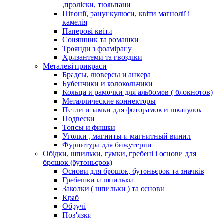
,проліски, тюльпани
Півонії, ранункулюси, квіти магнолії і
камелія
Паперові квіти
Соняшник та ромашки
Троянди з фоамірану
Хризантеми та гвоздіки
Металеві прикраси
Брадсы, люверсы и анкера
Бубенчики и колокольчики
Кольца и рамочки для альбомов ( блокнотов)
Металлические коннекторы
Петли и замки для фоторамок и шкатулок
Подвески
Топсы и фишки
Уголки , магниты и магнитный винил
Фурнитура для бижутерии
Обідки, шпильки, гумки, гребені і основи для
брошок (бутоньєрок)
Основи для брошок, бутоньєрок та значків
Гребешки и шпильки
Заколки ( шпильки ) та основи
Краб
Обручі
Пов'язки