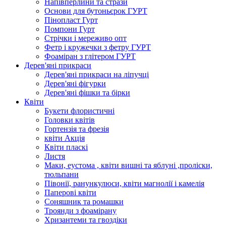
Напівперлини та стрази
Основи для бутоньєрок ГУРТ
Пінопласт Гурт
Помпони Гурт
Стрічки і мереживо опт
Фетр і кружечки з фетру ГУРТ
Фоаміран з глітером ГУРТ
Дерев'яні прикраси
Дерев'яні прикраси на ліпучці
Дерев'яні фігурки
Дерев'яні фішки та бірки
Квіти
Букети флористичні
Головки квітів
Гортензія та фрезія
квіти Акція
Квіти пласкі
Листя
Маки, еустома , квіти вишні та яблуні ,проліски,
тюльпани
Півонії, ранункулюси, квіти магнолії і камелія
Паперові квіти
Соняшник та ромашки
Троянди з фоамірану
Хризантеми та гвоздіки