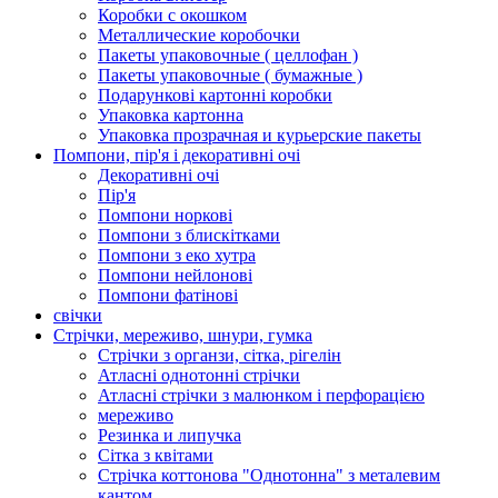
Коробки с окошком
Металлические коробочки
Пакеты упаковочные ( целлофан )
Пакеты упаковочные ( бумажные )
Подарункові картонні коробки
Упаковка картонна
Упаковка прозрачная и курьерские пакеты
Помпони, пір'я і декоративні очі
Декоративні очі
Пір'я
Помпони норкові
Помпони з блискітками
Помпони з еко хутра
Помпони нейлонові
Помпони фатінові
свічки
Стрічки, мереживо, шнури, гумка
Стрічки з органзи, сітка, рігелін
Атласні однотонні стрічки
Атласні стрічки з малюнком і перфорацією
мереживо
Резинка и липучка
Сітка з квітами
Стрічка коттонова "Однотонна" з металевим
кантом