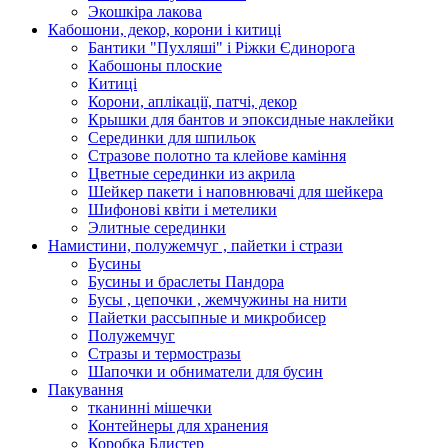
Экошкiра лакова
Кабошони, декор, корони і китиці
Бантики "Пухляші" і Ріжки Єдинорога
Кабошоны плоские
Китиці
Корони, аплікації, патчі, декор
Крышки для бантов и эпоксидные наклейки
Серединки для шпильок
Стразове полотно та клейове каміння
Цветные серединки из акрила
Шейкер пакети і наповнювачі для шейкера
Шифонові квіти і метелики
Элитные серединки
Намистини, полужемчуг , пайетки і стрази
Бусины
Бусины и браслеты Пандора
Бусы , цепочки , жемчужины на нити
Пайетки рассыпные и микробисер
Полужемчуг
Стразы и термостразы
Шапочки и обниматели для бусин
Пакування
тканинні мішечки
Контейнеры для хранения
Коробка Блистер