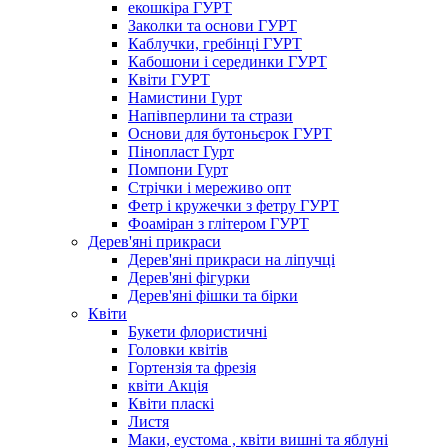
екошкіра ГУРТ
Заколки та основи ГУРТ
Каблучки, гребінці ГУРТ
Кабошони і серединки ГУРТ
Квіти ГУРТ
Намистини Гурт
Напівперлини та стрази
Основи для бутоньєрок ГУРТ
Пінопласт Гурт
Помпони Гурт
Стрічки і мереживо опт
Фетр і кружечки з фетру ГУРТ
Фоаміран з глітером ГУРТ
Дерев'яні прикраси
Дерев'яні прикраси на ліпучці
Дерев'яні фігурки
Дерев'яні фішки та бірки
Квіти
Букети флористичні
Головки квітів
Гортензія та фрезія
квіти Акція
Квіти пласкі
Листя
Маки, еустома , квіти вишні та яблуні