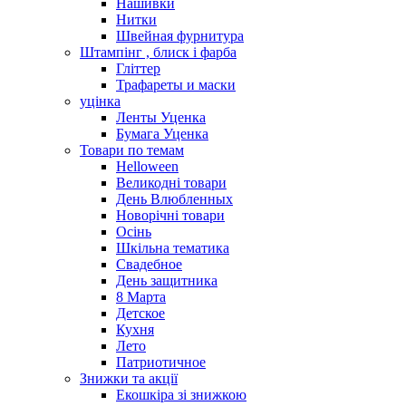
Нашивки
Нитки
Швейная фурнитура
Штампінг , блиск і фарба
Гліттер
Трафареты и маски
уцінка
Ленты Уценка
Бумага Уценка
Товари по темам
Helloween
Великодні товари
День Влюбленных
Новорічні товари
Осінь
Шкільна тематика
Свадебное
День защитника
8 Марта
Детское
Кухня
Лето
Патриотичное
Знижки та акції
Екошкіра зі знижкою