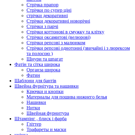
Стрічка прапор
Стрічки по супер ціні
стрічки декоративні
Стрічки декоративні новорічні
Стрічки з парчі
Стрічки коттонові в смужку та клітку
Стрічки оксамитові (велюрові)
Стрічки репсові з малюнком
Стрічки репсові однотонні (звичайні і з люрексом
та полосою )
Шнури та шпагат
Фатін та сітка широка
Органза широка
Фатин
Шаблони для бантів
Швейна фурнітура та нашивки
Крючки и кнопки
Материалы для пошива нижнего белья
Нашивки
Нитки
Швейная фурнитура
Штампінг , блиск і фарба
Гліттер
Трафареты и маски
уцінка