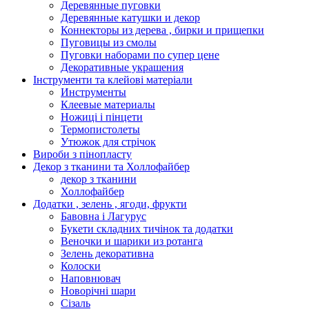
Деревянные пуговки
Деревянные катушки и декор
Коннекторы из дерева , бирки и прищепки
Пуговицы из смолы
Пуговки наборами по супер цене
Декоративные украшения
Інструменти та клейові матеріали
Инструменты
Клеевые материалы
Ножиці і пінцети
Термопистолеты
Утюжок для стрічок
Вироби з пінопласту
Декор з тканини та Холлофайбер
декор з тканини
Холлофайбер
Додатки , зелень , ягоди, фрукти
Бавовна і Лагурус
Букети складних тичінок та додатки
Веночки и шарики из ротанга
Зелень декоративна
Колоски
Наповнювач
Новорічні шари
Сізаль