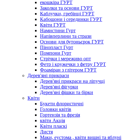
екошкіра ГУРТ
Заколки та основи ГУРТ
Каблучки, гребінці ГУРТ
Кабошони і серединки ГУРТ
Квіти ГУРТ
Намистини Гурт
Напівперлини та стрази
Основи для бутоньєрок ГУРТ
Пінопласт Гурт
Помпони Гурт
Стрічки і мереживо опт
Фетр і кружечки з фетру ГУРТ
Фоаміран з глітером ГУРТ
Дерев'яні прикраси
Дерев'яні прикраси на ліпучці
Дерев'яні фігурки
Дерев'яні фішки та бірки
Квіти
Букети флористичні
Головки квітів
Гортензія та фрезія
квіти Акція
Квіти пласкі
Листя
Маки, еустома , квіти вишні та яблуні