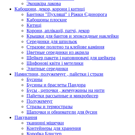
Экошкiра лакова
Кабошони, декор, корони і китиці
Бантики "Пухляші" і Ріжки Єдинорога
Кабошоны плоские
Китиці
Корони, аплікації, патчі, декор
Крышки для бантов и эпоксидные наклейки
Серединки для шпильок
Стразове полотно та клейове каміння
Цветные серединки из акрила
Шейкер пакети і наповнювачі для шейкера
Шифонові квіти і метелики
Элитные серединки
Намистини, полужемчуг , пайетки і стрази
Бусины
Бусины и браслеты Пандора
Бусы , цепочки , жемчужины на нити
Пайетки рассыпные и микробисер
Полужемчуг
Стразы и термостразы
Шапочки и обниматели для бусин
Пакування
тканинні мішечки
Контейнеры для хранения
Коробка Блистер