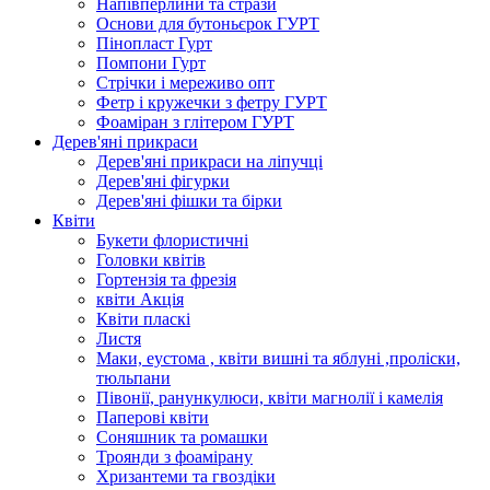
Напівперлини та стрази
Основи для бутоньєрок ГУРТ
Пінопласт Гурт
Помпони Гурт
Стрічки і мереживо опт
Фетр і кружечки з фетру ГУРТ
Фоаміран з глітером ГУРТ
Дерев'яні прикраси
Дерев'яні прикраси на ліпучці
Дерев'яні фігурки
Дерев'яні фішки та бірки
Квіти
Букети флористичні
Головки квітів
Гортензія та фрезія
квіти Акція
Квіти пласкі
Листя
Маки, еустома , квіти вишні та яблуні ,проліски,
тюльпани
Півонії, ранункулюси, квіти магнолії і камелія
Паперові квіти
Соняшник та ромашки
Троянди з фоамірану
Хризантеми та гвоздіки