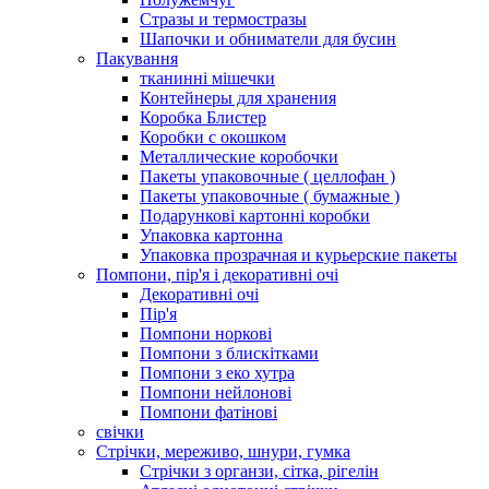
Стразы и термостразы
Шапочки и обниматели для бусин
Пакування
тканинні мішечки
Контейнеры для хранения
Коробка Блистер
Коробки с окошком
Металлические коробочки
Пакеты упаковочные ( целлофан )
Пакеты упаковочные ( бумажные )
Подарункові картонні коробки
Упаковка картонна
Упаковка прозрачная и курьерские пакеты
Помпони, пір'я і декоративні очі
Декоративні очі
Пір'я
Помпони норкові
Помпони з блискітками
Помпони з еко хутра
Помпони нейлонові
Помпони фатінові
свічки
Стрічки, мереживо, шнури, гумка
Стрічки з органзи, сітка, рігелін