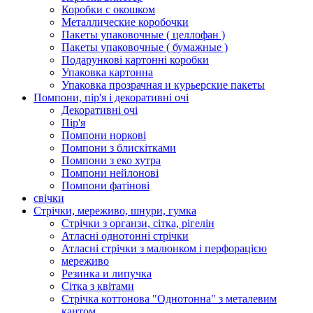
Коробки с окошком
Металлические коробочки
Пакеты упаковочные ( целлофан )
Пакеты упаковочные ( бумажные )
Подарункові картонні коробки
Упаковка картонна
Упаковка прозрачная и курьерские пакеты
Помпони, пір'я і декоративні очі
Декоративні очі
Пір'я
Помпони норкові
Помпони з блискітками
Помпони з еко хутра
Помпони нейлонові
Помпони фатінові
свічки
Стрічки, мереживо, шнури, гумка
Стрічки з органзи, сітка, рігелін
Атласні однотонні стрічки
Атласні стрічки з малюнком і перфорацією
мереживо
Резинка и липучка
Сітка з квітами
Стрічка коттонова "Однотонна" з металевим
кантом