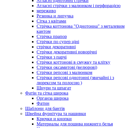
Атласні однотонні стрічки
Атласні стрічки з малюнком і перфорацією
мереживо
Резинка и липучка
Сітка з квітами
Стрічка коттонова "Однотонна" з металевим
кантом
Стрічка прапор
Стрічки по супер ціні
стрічки декоративні
Стрічки декоративні новорічні
Стрічки з парчі
Стрічки коттонові в смужку та клітку
Стрічки оксамитові (велюрові)
Стрічки репсові з малюнком
Стрічки репсові однотонні (звичайні і з
люрексом та полосою )
Шнури та шпагат
Фатін та сітка широка
Органза широка
Фатин
Шаблони для бантів
Швейна фурнітура та нашивки
Крючки и кнопки
Материалы для пошива нижнего белья