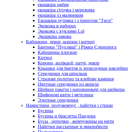
екошкіра омбре
екошкіра сіточка і мережива
екошкіра хз малюнком
Екошкіра хутряна і з принтом "Тигр"
Экокожа в наборах
Экокожа с куклами Lol
Экошкiра лакова
Кабошони, декор, корони і китиці
Бантики "Пухляші" і Ріжки Єдинорога
Кабошоны плоские
Китиці
Корони, аплікації, патчі, декор
Крышки для бантов и эпоксидные наклейки
Серединки для шпильок
Стразове полотно та клейове каміння
Цветные серединки из акрила
Шейкер пакети і наповнювачі для шейкера
Шифонові квіти і метелики
Элитные серединки
Намистини, полужемчуг , пайетки і стрази
Бусины
Бусины и браслеты Пандора
Бусы , цепочки , жемчужины на нити
Пайетки рассыпные и микробисер
Полужемчуг