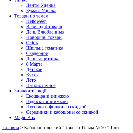
Ленты Уценка
Бумага Уценка
Товари по темам
Helloween
Великодні товари
День Влюбленных
Новорічні товари
Осінь
Шкільна тематика
Свадебное
День защитника
8 Марта
Детское
Кухня
Лето
Патриотичное
Знижки та акції
Екошкіра зі знижкою
Підвіски зі знижкою
Пуговки и фишки со скидкой
Серединки и кабошоны со скидкой
Magic Box
Головна
> Кабошон плоский " Лялька Тільда № 50 " 1 шт