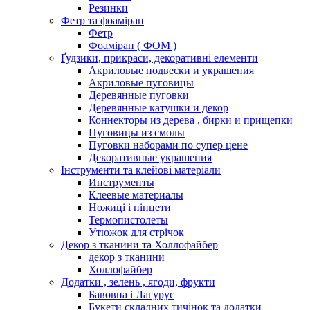
Резинки
Фетр та фоаміран
Фетр
Фоаміран ( ФОМ )
Ґудзики, прикраси, декоративні елементи
Акриловые подвески и украшения
Акриловые пуговицы
Деревянные пуговки
Деревянные катушки и декор
Коннекторы из дерева , бирки и прищепки
Пуговицы из смолы
Пуговки наборами по супер цене
Декоративные украшения
Інструменти та клейові матеріали
Инструменты
Клеевые материалы
Ножиці і пінцети
Термопистолеты
Утюжок для стрічок
Декор з тканини та Холлофайбер
декор з тканини
Холлофайбер
Додатки , зелень , ягоди, фрукти
Бавовна і Лагурус
Букети складних тичінок та додатки