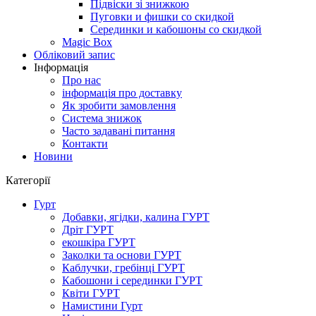
Підвіски зі знижкою
Пуговки и фишки со скидкой
Серединки и кабошоны со скидкой
Magic Box
Обліковий запис
Інформація
Про нас
інформація про доставку
Як зробити замовлення
Система знижок
Часто задавані питання
Контакти
Новини
Категорії
Гурт
Добавки, ягідки, калина ГУРТ
Дріт ГУРТ
екошкіра ГУРТ
Заколки та основи ГУРТ
Каблучки, гребінці ГУРТ
Кабошони і серединки ГУРТ
Квіти ГУРТ
Намистини Гурт