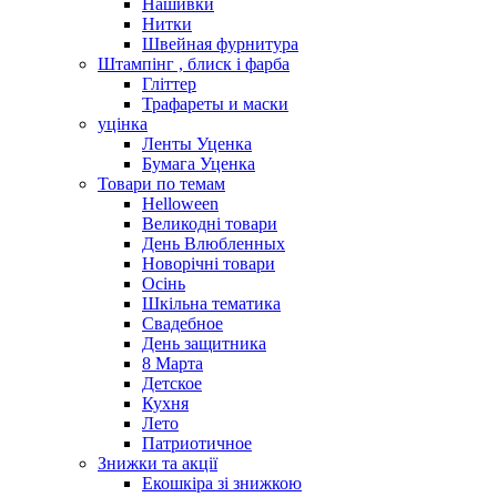
Нашивки
Нитки
Швейная фурнитура
Штампінг , блиск і фарба
Гліттер
Трафареты и маски
уцінка
Ленты Уценка
Бумага Уценка
Товари по темам
Helloween
Великодні товари
День Влюбленных
Новорічні товари
Осінь
Шкільна тематика
Свадебное
День защитника
8 Марта
Детское
Кухня
Лето
Патриотичное
Знижки та акції
Екошкіра зі знижкою