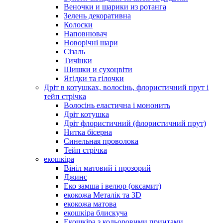
Веночки и шарики из ротанга
Зелень декоративна
Колоски
Наповнювач
Новорічні шари
Сізаль
Тичінки
Шишки и сухоцвіти
Ягідки та гілочки
Дріт в котушках, волосінь, флористичний прут і
тейп стрічка
Волосінь еластична і мононить
Дріт котушка
Дріт флористичний (флористичний прут)
Нитка бісерна
Синельная проволока
Тейп стрічка
екошкіра
Вініл матовий і прозорий
Джинс
Еко замша і велюр (оксамит)
екокожа Металік та 3D
екокожа матова
екошкіра блискуча
Екошкіра з кольоровими принтами