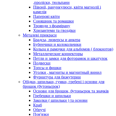
,проліски, тюльпани
Півонії, ранункулюси, квіти магнолії і
камелія
Паперові квіти
Соняшник та ромашки
Троянди з фоамірану
Хризантеми та гвоздіки
Металеві прикраси
Брадсы, люверсы и анкера
Бубенчики и колокольчики
Кольца и рамочки для альбомов ( блокнотов)
Металлические коннекторы
Петли и замки для фоторамок и шкатулок
Подвески
Топсы и фишки
Уголки , магниты и магнитный винил
Фурнитура для бижутерии
Обідки, шпильки, гумки, гребені і основи для
брошок (бутоньєрок)
Основи для брошок, бутоньєрок та значків
Гребешки и шпильки
Заколки ( шпильки ) та основи
Краб
Обручі
Пов'язки