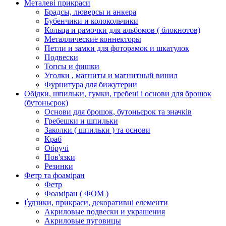
Металеві прикраси
Брадсы, люверсы и анкера
Бубенчики и колокольчики
Кольца и рамочки для альбомов ( блокнотов)
Металлические коннекторы
Петли и замки для фоторамок и шкатулок
Подвески
Топсы и фишки
Уголки , магниты и магнитный винил
Фурнитура для бижутерии
Обідки, шпильки, гумки, гребені і основи для брошок
(бутоньєрок)
Основи для брошок, бутоньєрок та значків
Гребешки и шпильки
Заколки ( шпильки ) та основи
Краб
Обручі
Пов'язки
Резинки
Фетр та фоаміран
Фетр
Фоаміран ( ФОМ )
Ґудзики, прикраси, декоративні елементи
Акриловые подвески и украшения
Акриловые пуговицы