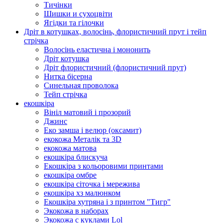
Тичінки
Шишки и сухоцвіти
Ягідки та гілочки
Дріт в котушках, волосінь, флористичний прут і тейп
стрічка
Волосінь еластична і мононить
Дріт котушка
Дріт флористичний (флористичний прут)
Нитка бісерна
Синельная проволока
Тейп стрічка
екошкіра
Вініл матовий і прозорий
Джинс
Еко замша і велюр (оксамит)
екокожа Металік та 3D
екокожа матова
екошкіра блискуча
Екошкіра з кольоровими принтами
екошкіра омбре
екошкіра сіточка і мережива
екошкіра хз малюнком
Екошкіра хутряна і з принтом "Тигр"
Экокожа в наборах
Экокожа с куклами Lol