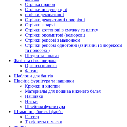
Стрічка прапор
Стрічки по супер ціні
стрічки декоративні
Стрічки декоративні новорічні
Стрічки з парчі
Стрічки коттонові в смужку та клітку
Стрічки оксамитові (велюрові)
Стрічки репсові з малюнком
Стрічки репсові однотонні (звичайні і з люрексом
та полосою )
Шнури та шпагат
Фатін та сітка широка
Органза широка
Фатин
Шаблони для бантів
Швейна фурнітура та нашивки
Крючки и кнопки
Материалы для пошива нижнего белья
Нашивки
Нитки
Швейная фурнитура
Штампінг , блиск і фарба
Гліттер
Трафареты и маски
уцінка