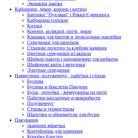
Экошкiра лакова
Кабошони, декор, корони і китиці
Бантики "Пухляші" і Ріжки Єдинорога
Кабошоны плоские
Китиці
Корони, аплікації, патчі, декор
Крышки для бантов и эпоксидные наклейки
Серединки для шпильок
Стразове полотно та клейове каміння
Цветные серединки из акрила
Шейкер пакети і наповнювачі для шейкера
Шифонові квіти і метелики
Элитные серединки
Намистини, полужемчуг , пайетки і стрази
Бусины
Бусины и браслеты Пандора
Бусы , цепочки , жемчужины на нити
Пайетки рассыпные и микробисер
Полужемчуг
Стразы и термостразы
Шапочки и обниматели для бусин
Пакування
тканинні мішечки
Контейнеры для хранения
Коробка Блистер