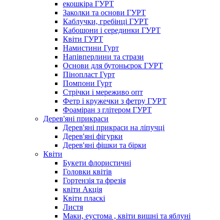
екошкіра ГУРТ
Заколки та основи ГУРТ
Каблучки, гребінці ГУРТ
Кабошони і серединки ГУРТ
Квіти ГУРТ
Намистини Гурт
Напівперлини та стрази
Основи для бутоньєрок ГУРТ
Пінопласт Гурт
Помпони Гурт
Стрічки і мереживо опт
Фетр і кружечки з фетру ГУРТ
Фоаміран з глітером ГУРТ
Дерев'яні прикраси
Дерев'яні прикраси на ліпучці
Дерев'яні фігурки
Дерев'яні фішки та бірки
Квіти
Букети флористичні
Головки квітів
Гортензія та фрезія
квіти Акція
Квіти пласкі
Листя
Маки, еустома , квіти вишні та яблуні