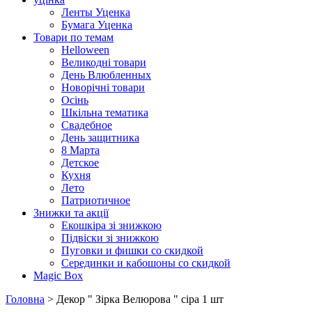
Ленты Уценка
Бумага Уценка
Товари по темам
Helloween
Великодні товари
День Влюбленных
Новорічні товари
Осінь
Шкільна тематика
Свадебное
День защитника
8 Марта
Детское
Кухня
Лето
Патриотичное
Знижки та акції
Екошкіра зі знижкою
Підвіски зі знижкою
Пуговки и фишки со скидкой
Серединки и кабошоны со скидкой
Magic Box
Головна
> Декор " Зірка Велюрова " сіра 1 шт