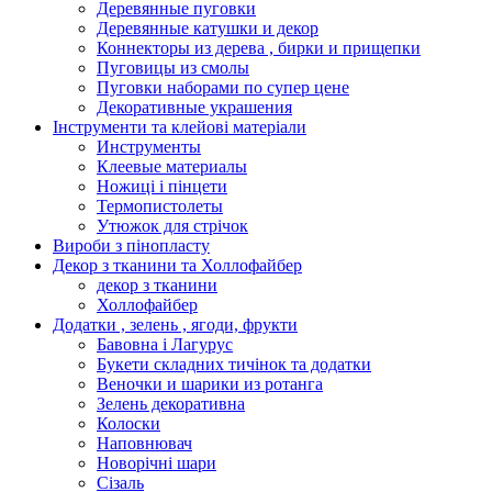
Деревянные пуговки
Деревянные катушки и декор
Коннекторы из дерева , бирки и прищепки
Пуговицы из смолы
Пуговки наборами по супер цене
Декоративные украшения
Інструменти та клейові матеріали
Инструменты
Клеевые материалы
Ножиці і пінцети
Термопистолеты
Утюжок для стрічок
Вироби з пінопласту
Декор з тканини та Холлофайбер
декор з тканини
Холлофайбер
Додатки , зелень , ягоди, фрукти
Бавовна і Лагурус
Букети складних тичінок та додатки
Веночки и шарики из ротанга
Зелень декоративна
Колоски
Наповнювач
Новорічні шари
Сізаль