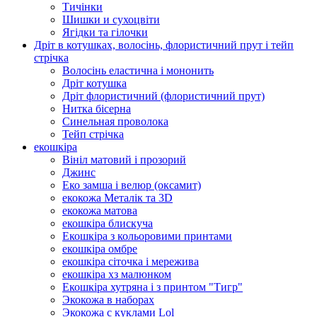
Тичінки
Шишки и сухоцвіти
Ягідки та гілочки
Дріт в котушках, волосінь, флористичний прут і тейп
стрічка
Волосінь еластична і мононить
Дріт котушка
Дріт флористичний (флористичний прут)
Нитка бісерна
Синельная проволока
Тейп стрічка
екошкіра
Вініл матовий і прозорий
Джинс
Еко замша і велюр (оксамит)
екокожа Металік та 3D
екокожа матова
екошкіра блискуча
Екошкіра з кольоровими принтами
екошкіра омбре
екошкіра сіточка і мережива
екошкіра хз малюнком
Екошкіра хутряна і з принтом "Тигр"
Экокожа в наборах
Экокожа с куклами Lol