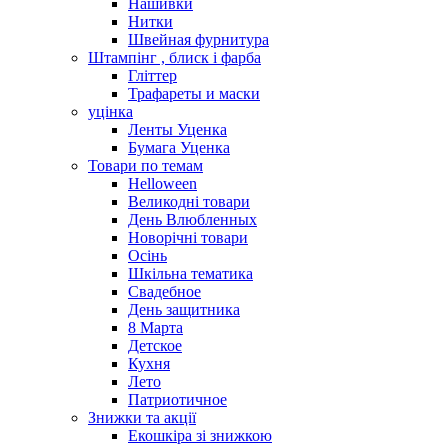
Нашивки
Нитки
Швейная фурнитура
Штампінг , блиск і фарба
Гліттер
Трафареты и маски
уцінка
Ленты Уценка
Бумага Уценка
Товари по темам
Helloween
Великодні товари
День Влюбленных
Новорічні товари
Осінь
Шкільна тематика
Свадебное
День защитника
8 Марта
Детское
Кухня
Лето
Патриотичное
Знижки та акції
Екошкіра зі знижкою