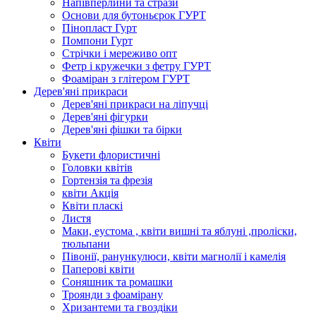
Напівперлини та стрази
Основи для бутоньєрок ГУРТ
Пінопласт Гурт
Помпони Гурт
Стрічки і мереживо опт
Фетр і кружечки з фетру ГУРТ
Фоаміран з глітером ГУРТ
Дерев'яні прикраси
Дерев'яні прикраси на ліпучці
Дерев'яні фігурки
Дерев'яні фішки та бірки
Квіти
Букети флористичні
Головки квітів
Гортензія та фрезія
квіти Акція
Квіти пласкі
Листя
Маки, еустома , квіти вишні та яблуні ,проліски,
тюльпани
Півонії, ранункулюси, квіти магнолії і камелія
Паперові квіти
Соняшник та ромашки
Троянди з фоамірану
Хризантеми та гвоздіки