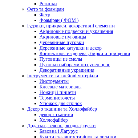
Резинки
Фетр та фоаміран
Фетр
Фоаміран ( ФОМ )
Ґудзики, прикраси, декоративні елементи
Акриловые подвески и украшения
Акриловые пуговицы
Деревянные пуговки
Деревянные катушки и декор
Коннекторы из дерева , бирки и прищепки
Пуговицы из смолы
Пуговки наборами по супер цене
Декоративные украшения
Інструменти та клейові матеріали
Инструменты
Клеевые материалы
Ножиці і пінцети
Термопистолеты
Утюжок для стрічок
Декор з тканини та Холлофайбер
декор з тканини
Холлофайбер
Додатки , зелень , ягоди, фрукти
Бавовна і Лагурус
Букети складних тичінок та додатки