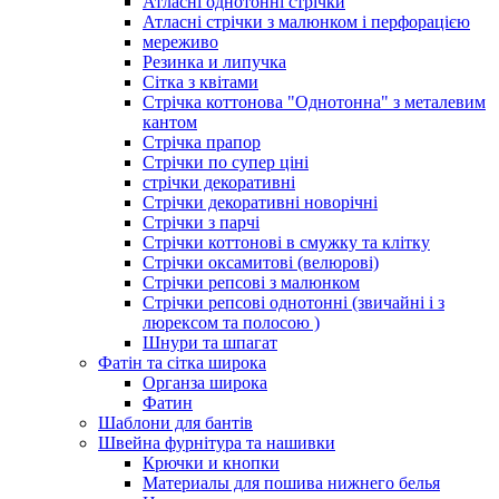
Атласні однотонні стрічки
Атласні стрічки з малюнком і перфорацією
мереживо
Резинка и липучка
Сітка з квітами
Стрічка коттонова "Однотонна" з металевим
кантом
Стрічка прапор
Стрічки по супер ціні
стрічки декоративні
Стрічки декоративні новорічні
Стрічки з парчі
Стрічки коттонові в смужку та клітку
Стрічки оксамитові (велюрові)
Стрічки репсові з малюнком
Стрічки репсові однотонні (звичайні і з
люрексом та полосою )
Шнури та шпагат
Фатін та сітка широка
Органза широка
Фатин
Шаблони для бантів
Швейна фурнітура та нашивки
Крючки и кнопки
Материалы для пошива нижнего белья