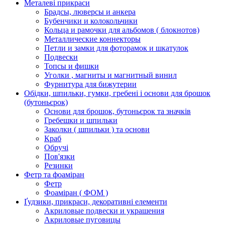
Металеві прикраси
Брадсы, люверсы и анкера
Бубенчики и колокольчики
Кольца и рамочки для альбомов ( блокнотов)
Металлические коннекторы
Петли и замки для фоторамок и шкатулок
Подвески
Топсы и фишки
Уголки , магниты и магнитный винил
Фурнитура для бижутерии
Обідки, шпильки, гумки, гребені і основи для брошок
(бутоньєрок)
Основи для брошок, бутоньєрок та значків
Гребешки и шпильки
Заколки ( шпильки ) та основи
Краб
Обручі
Пов'язки
Резинки
Фетр та фоаміран
Фетр
Фоаміран ( ФОМ )
Ґудзики, прикраси, декоративні елементи
Акриловые подвески и украшения
Акриловые пуговицы