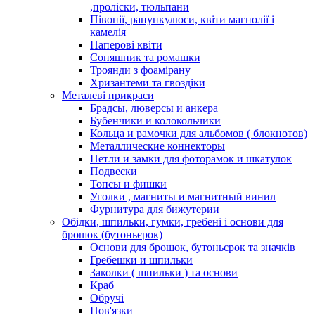
,проліски, тюльпани
Півонії, ранункулюси, квіти магнолії і
камелія
Паперові квіти
Соняшник та ромашки
Троянди з фоамірану
Хризантеми та гвоздіки
Металеві прикраси
Брадсы, люверсы и анкера
Бубенчики и колокольчики
Кольца и рамочки для альбомов ( блокнотов)
Металлические коннекторы
Петли и замки для фоторамок и шкатулок
Подвески
Топсы и фишки
Уголки , магниты и магнитный винил
Фурнитура для бижутерии
Обідки, шпильки, гумки, гребені і основи для
брошок (бутоньєрок)
Основи для брошок, бутоньєрок та значків
Гребешки и шпильки
Заколки ( шпильки ) та основи
Краб
Обручі
Пов'язки