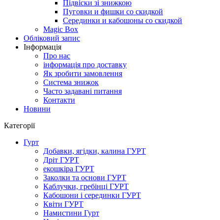
Підвіски зі знижкою
Пуговки и фишки со скидкой
Серединки и кабошоны со скидкой
Magic Box
Обліковий запис
Інформація
Про нас
інформація про доставку
Як зробити замовлення
Система знижок
Часто задавані питання
Контакти
Новини
Категорії
Гурт
Добавки, ягідки, калина ГУРТ
Дріт ГУРТ
екошкіра ГУРТ
Заколки та основи ГУРТ
Каблучки, гребінці ГУРТ
Кабошони і серединки ГУРТ
Квіти ГУРТ
Намистини Гурт