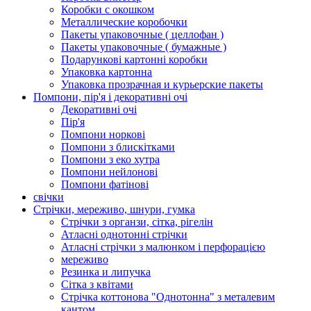
Коробки с окошком
Металлические коробочки
Пакеты упаковочные ( целлофан )
Пакеты упаковочные ( бумажные )
Подарункові картонні коробки
Упаковка картонна
Упаковка прозрачная и курьерские пакеты
Помпони, пір'я і декоративні очі
Декоративні очі
Пір'я
Помпони норкові
Помпони з блискітками
Помпони з еко хутра
Помпони нейлонові
Помпони фатінові
свічки
Стрічки, мереживо, шнури, гумка
Стрічки з органзи, сітка, рігелін
Атласні однотонні стрічки
Атласні стрічки з малюнком і перфорацією
мереживо
Резинка и липучка
Сітка з квітами
Стрічка коттонова "Однотонна" з металевим
кантом