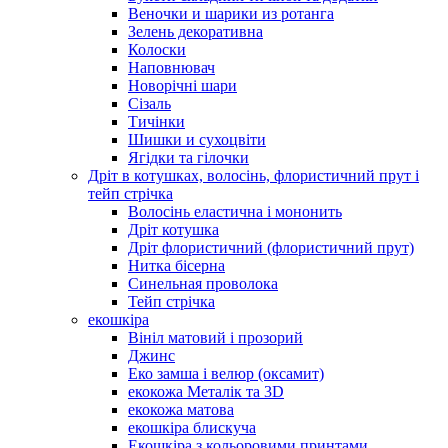
Веночки и шарики из ротанга
Зелень декоративна
Колоски
Наповнювач
Новорічні шари
Сізаль
Тичінки
Шишки и сухоцвіти
Ягідки та гілочки
Дріт в котушках, волосінь, флористичний прут і
тейп стрічка
Волосінь еластична і мононить
Дріт котушка
Дріт флористичний (флористичний прут)
Нитка бісерна
Синельная проволока
Тейп стрічка
екошкіра
Вініл матовий і прозорий
Джинс
Еко замша і велюр (оксамит)
екокожа Металік та 3D
екокожа матова
екошкіра блискуча
Екошкіра з кольоровими принтами