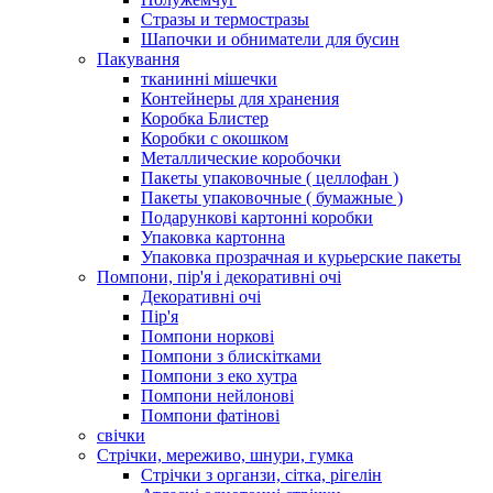
Стразы и термостразы
Шапочки и обниматели для бусин
Пакування
тканинні мішечки
Контейнеры для хранения
Коробка Блистер
Коробки с окошком
Металлические коробочки
Пакеты упаковочные ( целлофан )
Пакеты упаковочные ( бумажные )
Подарункові картонні коробки
Упаковка картонна
Упаковка прозрачная и курьерские пакеты
Помпони, пір'я і декоративні очі
Декоративні очі
Пір'я
Помпони норкові
Помпони з блискітками
Помпони з еко хутра
Помпони нейлонові
Помпони фатінові
свічки
Стрічки, мереживо, шнури, гумка
Стрічки з органзи, сітка, рігелін