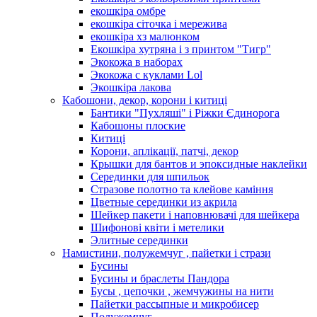
екошкіра омбре
екошкіра сіточка і мережива
екошкіра хз малюнком
Екошкіра хутряна і з принтом "Тигр"
Экокожа в наборах
Экокожа с куклами Lol
Экошкiра лакова
Кабошони, декор, корони і китиці
Бантики "Пухляші" і Ріжки Єдинорога
Кабошоны плоские
Китиці
Корони, аплікації, патчі, декор
Крышки для бантов и эпоксидные наклейки
Серединки для шпильок
Стразове полотно та клейове каміння
Цветные серединки из акрила
Шейкер пакети і наповнювачі для шейкера
Шифонові квіти і метелики
Элитные серединки
Намистини, полужемчуг , пайетки і стрази
Бусины
Бусины и браслеты Пандора
Бусы , цепочки , жемчужины на нити
Пайетки рассыпные и микробисер
Полужемчуг