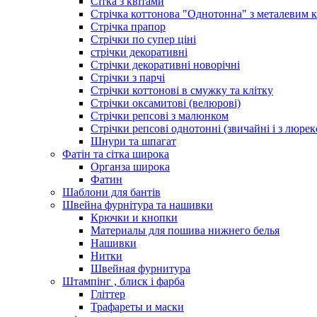
Сітка з квітами
Стрічка коттонова "Однотонна" з металевим 
Стрічка прапор
Стрічки по супер ціні
стрічки декоративні
Стрічки декоративні новорічні
Стрічки з парчі
Стрічки коттонові в смужку та клітку
Стрічки оксамитові (велюрові)
Стрічки репсові з малюнком
Стрічки репсові однотонні (звичайні і з люре
Шнури та шпагат
Фатін та сітка широка
Органза широка
Фатин
Шаблони для бантів
Швейна фурнітура та нашивки
Крючки и кнопки
Материалы для пошива нижнего белья
Нашивки
Нитки
Швейная фурнитура
Штампінг , блиск і фарба
Гліттер
Трафареты и маски