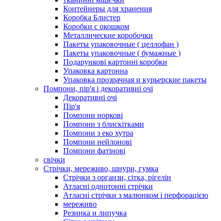
Контейнеры для хранения
Коробка Блистер
Коробки с окошком
Металлические коробочки
Пакеты упаковочные ( целлофан )
Пакеты упаковочные ( бумажные )
Подарункові картонні коробки
Упаковка картонна
Упаковка прозрачная и курьерские пакеты
Помпони, пір'я і декоративні очі
Декоративні очі
Пір'я
Помпони норкові
Помпони з блискітками
Помпони з еко хутра
Помпони нейлонові
Помпони фатінові
свічки
Стрічки, мереживо, шнури, гумка
Стрічки з органзи, сітка, рігелін
Атласні однотонні стрічки
Атласні стрічки з малюнком і перфорацією
мереживо
Резинка и липучка