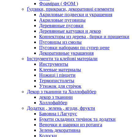
Фоаміран ( ФОМ )
Ґудзики, прикраси, декоративні елементи
Акриловые подвески и украшения
Акриловые пуговицы
Деревянные пуговки
Деревянные катушки и декор
Коннекторы из дерева , бирки и прищепки
Пуговицы из смолы
Пуговки наборами по супер цене
Декоративные украшения
Інструменти та клейові матеріали
Инструменты
Клеевые материалы
Ножиці і пінцети
Термопистолеты
Утюжок для стрічок
Декор з тканини та Холлофайбер
декор з тканини
Холлофайбер
Додатки , зелень , ягоди, фрукти
Бавовна і Лагурус
Букети складних тичінок та додатки
Веночки и шарики из ротанга
Зелень декоративна
Колоски