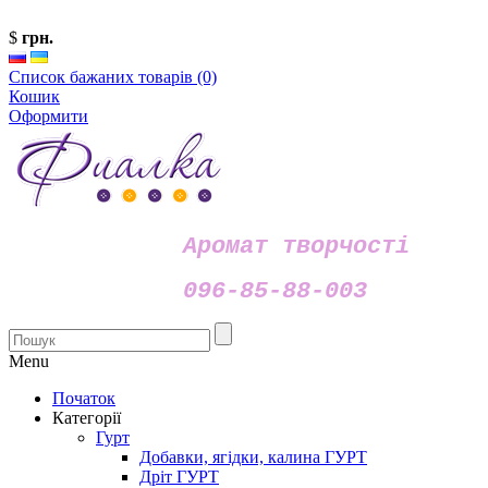
$
грн.
Список бажаних товарів (0)
Кошик
Оформити
Аромат творчості
096-85-88-003
Menu
Початок
Категорії
Гурт
Добавки, ягідки, калина ГУРТ
Дріт ГУРТ