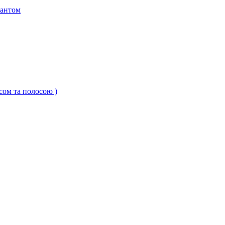
кантом
ксом та полосою )