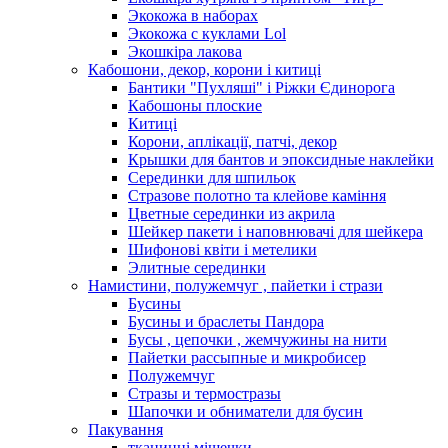
Экокожа в наборах
Экокожа с куклами Lol
Экошкiра лакова
Кабошони, декор, корони і китиці
Бантики "Пухляші" і Ріжки Єдинорога
Кабошоны плоские
Китиці
Корони, аплікації, патчі, декор
Крышки для бантов и эпоксидные наклейки
Серединки для шпильок
Стразове полотно та клейове каміння
Цветные серединки из акрила
Шейкер пакети і наповнювачі для шейкера
Шифонові квіти і метелики
Элитные серединки
Намистини, полужемчуг , пайетки і стрази
Бусины
Бусины и браслеты Пандора
Бусы , цепочки , жемчужины на нити
Пайетки рассыпные и микробисер
Полужемчуг
Стразы и термостразы
Шапочки и обниматели для бусин
Пакування
тканинні мішечки