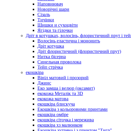
Наповнювач
Новорічні шари
Сізаль
Тичінки
Шишки и сухоцвіти
Ягідки та гілочки
Дріт в котушках, волосінь, флористичний прут і тей
Волосінь еластична і мононить
Дріт котушка
Дріт флористичний (флористичний прут)
Нитка бісерна
Синельная проволока
Тейп стрічка
екошкіра
Вініл матовий і прозорий
Джинс
Еко замша і велюр (оксамит)
екокожа Металік та 3D
екокожа матова
екошкіра блискуча
Екошкіра з кольоровими принтами
екошкіра омбре
екошкіра сіточка і мережива
екошкіра хз малюнком
Екошкіра хутряна і з принтом "Тигр"