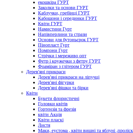
екошкіра ГУРТ
Заколки та основи ГУРТ
Каблучки, гребінці ГУРТ
Кабошони і серединки ГУРТ
Квіти ГУРТ
Намистини Гурт
Напівперлини та стрази
Основи для бутоньєрок ГУРТ
Пінопласт Гурт
Помпони Гурт
Стрічки і мереживо опт
Фетр і кружечки з фетру ГУРТ
Фоаміран з глітером ГУРТ
Дерев'яні прикраси
Дерев'яні прикраси на ліпучці
Дерев'яні фігурки
Дерев'яні фішки та бірки
Квіти
Букети флористичні
Головки квітів
Гортензія та фрезія
квіти Акція
Квіти пласкі
Листя
Маки, еустома , квіти вишні та яблуні ,проліс