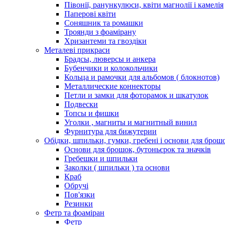
Півонії, ранункулюси, квіти магнолії і камелія
Паперові квіти
Соняшник та ромашки
Троянди з фоамірану
Хризантеми та гвоздіки
Металеві прикраси
Брадсы, люверсы и анкера
Бубенчики и колокольчики
Кольца и рамочки для альбомов ( блокнотов)
Металлические коннекторы
Петли и замки для фоторамок и шкатулок
Подвески
Топсы и фишки
Уголки , магниты и магнитный винил
Фурнитура для бижутерии
Обідки, шпильки, гумки, гребені і основи для брош
Основи для брошок, бутоньєрок та значків
Гребешки и шпильки
Заколки ( шпильки ) та основи
Краб
Обручі
Пов'язки
Резинки
Фетр та фоаміран
Фетр