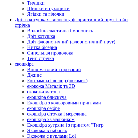
Тичінки
Шишки и сухоцвіти
Ягідки та гілочки
Дріт в котушках, волосінь, флористичний прут і тейп
стрічка
Волосінь еластична і мононить
Дріт котушка
Дріт флористичний (флористичний прут)
Нитка бісерна
Синельная проволока
Тейп стрічка
екошкіра
Вініл матовий і прозорий
Джинс
Еко замша і велюр (оксамит)
екокожа Металік та 3D
екокожа матова
екошкіра блискуча
Екошкіра з кольоровими принтами
екошкіра омбре
екошкіра сіточка і мережива
екошкіра хз малюнком
Екошкіра хутряна і з принтом "Тигр"
Экокожа в наборах
Экокожа с куклами Lol