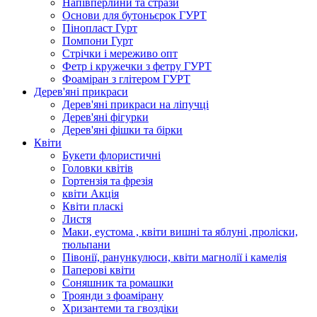
Напівперлини та стрази
Основи для бутоньєрок ГУРТ
Пінопласт Гурт
Помпони Гурт
Стрічки і мереживо опт
Фетр і кружечки з фетру ГУРТ
Фоаміран з глітером ГУРТ
Дерев'яні прикраси
Дерев'яні прикраси на ліпучці
Дерев'яні фігурки
Дерев'яні фішки та бірки
Квіти
Букети флористичні
Головки квітів
Гортензія та фрезія
квіти Акція
Квіти пласкі
Листя
Маки, еустома , квіти вишні та яблуні ,проліски,
тюльпани
Півонії, ранункулюси, квіти магнолії і камелія
Паперові квіти
Соняшник та ромашки
Троянди з фоамірану
Хризантеми та гвоздіки