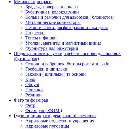
Металеві прикраси
Брадсы, люверсы и анкера
Бубенчики и колокольчики
Кольца и рамочки для альбомов ( блокнотов)
Металлические коннекторы
Петли и замки для фоторамок и шкатулок
Подвески
Топсы и фишки
Уголки , магниты и магнитный винил
Фурнитура для бижутерии
Обідки, шпильки, гумки, гребені і основи для брошок
(бутоньєрок)
Основи для брошок, бутоньєрок та значків
Гребешки и шпильки
Заколки ( шпильки ) та основи
Краб
Обручі
Пов'язки
Резинки
Фетр та фоаміран
Фетр
Фоаміран ( ФОМ )
Ґудзики, прикраси, декоративні елементи
Акриловые подвески и украшения
Акриловые пуговицы