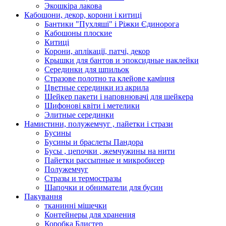
Экошкiра лакова
Кабошони, декор, корони і китиці
Бантики "Пухляші" і Ріжки Єдинорога
Кабошоны плоские
Китиці
Корони, аплікації, патчі, декор
Крышки для бантов и эпоксидные наклейки
Серединки для шпильок
Стразове полотно та клейове каміння
Цветные серединки из акрила
Шейкер пакети і наповнювачі для шейкера
Шифонові квіти і метелики
Элитные серединки
Намистини, полужемчуг , пайетки і стрази
Бусины
Бусины и браслеты Пандора
Бусы , цепочки , жемчужины на нити
Пайетки рассыпные и микробисер
Полужемчуг
Стразы и термостразы
Шапочки и обниматели для бусин
Пакування
тканинні мішечки
Контейнеры для хранения
Коробка Блистер