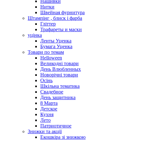
Нашивки
Нитки
Швейная фурнитура
Штампінг , блиск і фарба
Гліттер
Трафареты и маски
уцінка
Ленты Уценка
Бумага Уценка
Товари по темам
Helloween
Великодні товари
День Влюбленных
Новорічні товари
Осінь
Шкільна тематика
Свадебное
День защитника
8 Марта
Детское
Кухня
Лето
Патриотичное
Знижки та акції
Екошкіра зі знижкою