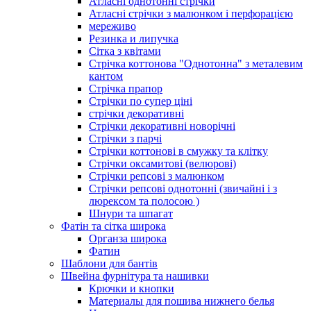
Атласні однотонні стрічки
Атласні стрічки з малюнком і перфорацією
мереживо
Резинка и липучка
Сітка з квітами
Стрічка коттонова "Однотонна" з металевим
кантом
Стрічка прапор
Стрічки по супер ціні
стрічки декоративні
Стрічки декоративні новорічні
Стрічки з парчі
Стрічки коттонові в смужку та клітку
Стрічки оксамитові (велюрові)
Стрічки репсові з малюнком
Стрічки репсові однотонні (звичайні і з
люрексом та полосою )
Шнури та шпагат
Фатін та сітка широка
Органза широка
Фатин
Шаблони для бантів
Швейна фурнітура та нашивки
Крючки и кнопки
Материалы для пошива нижнего белья