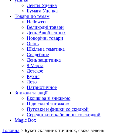
Ленты Уценка
Бумага Уценка
Товари по темам
Helloween
Великодні товари
День Влюбленных
Новорічні товари
Осінь
Шкільна тематика
Свадебное
День защитника
8 Марта
Детское
Кухня
Лето
Патриотичное
Знижки та акції
Екошкіра зі знижкою
Підвіски зі знижкою
Пуговки и фишки со скидкой
Серединки и кабошоны со скидкой
Magic Box
Головна
> Букет складних тичинок, свіжа зелень