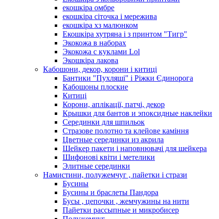
екошкіра омбре
екошкіра сіточка і мережива
екошкіра хз малюнком
Екошкіра хутряна і з принтом "Тигр"
Экокожа в наборах
Экокожа с куклами Lol
Экошкiра лакова
Кабошони, декор, корони і китиці
Бантики "Пухляші" і Ріжки Єдинорога
Кабошоны плоские
Китиці
Корони, аплікації, патчі, декор
Крышки для бантов и эпоксидные наклейки
Серединки для шпильок
Стразове полотно та клейове каміння
Цветные серединки из акрила
Шейкер пакети і наповнювачі для шейкера
Шифонові квіти і метелики
Элитные серединки
Намистини, полужемчуг , пайетки і стрази
Бусины
Бусины и браслеты Пандора
Бусы , цепочки , жемчужины на нити
Пайетки рассыпные и микробисер
Полужемчуг