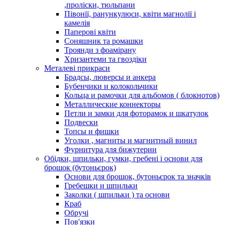
,проліски, тюльпани
Півонії, ранункулюси, квіти магнолії і
камелія
Паперові квіти
Соняшник та ромашки
Троянди з фоамірану
Хризантеми та гвоздіки
Металеві прикраси
Брадсы, люверсы и анкера
Бубенчики и колокольчики
Кольца и рамочки для альбомов ( блокнотов)
Металлические коннекторы
Петли и замки для фоторамок и шкатулок
Подвески
Топсы и фишки
Уголки , магниты и магнитный винил
Фурнитура для бижутерии
Обідки, шпильки, гумки, гребені і основи для
брошок (бутоньєрок)
Основи для брошок, бутоньєрок та значків
Гребешки и шпильки
Заколки ( шпильки ) та основи
Краб
Обручі
Пов'язки