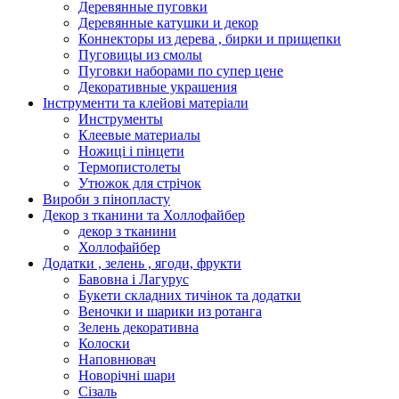
Деревянные пуговки
Деревянные катушки и декор
Коннекторы из дерева , бирки и прищепки
Пуговицы из смолы
Пуговки наборами по супер цене
Декоративные украшения
Інструменти та клейові матеріали
Инструменты
Клеевые материалы
Ножиці і пінцети
Термопистолеты
Утюжок для стрічок
Вироби з пінопласту
Декор з тканини та Холлофайбер
декор з тканини
Холлофайбер
Додатки , зелень , ягоди, фрукти
Бавовна і Лагурус
Букети складних тичінок та додатки
Веночки и шарики из ротанга
Зелень декоративна
Колоски
Наповнювач
Новорічні шари
Сізаль