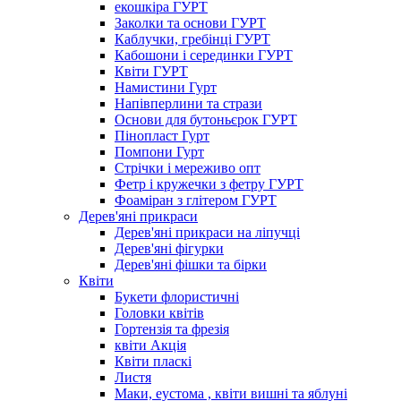
екошкіра ГУРТ
Заколки та основи ГУРТ
Каблучки, гребінці ГУРТ
Кабошони і серединки ГУРТ
Квіти ГУРТ
Намистини Гурт
Напівперлини та стрази
Основи для бутоньєрок ГУРТ
Пінопласт Гурт
Помпони Гурт
Стрічки і мереживо опт
Фетр і кружечки з фетру ГУРТ
Фоаміран з глітером ГУРТ
Дерев'яні прикраси
Дерев'яні прикраси на ліпучці
Дерев'яні фігурки
Дерев'яні фішки та бірки
Квіти
Букети флористичні
Головки квітів
Гортензія та фрезія
квіти Акція
Квіти пласкі
Листя
Маки, еустома , квіти вишні та яблуні