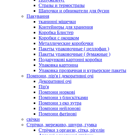
Стразы и термостразы
Шапочки и обниматели для бусин
Пакування
тканинні мішечки
Контейнеры для хранения
Коробка Блистер
Коробки с окошком
Металлические коробочки
Пакеты упаковочные ( целлофан )
Пакеты упаковочные ( бумажные )
Подарункові картонні коробки
Упаковка картонна
Упаковка прозрачная и курьерские пакеты
Помпони, пір'я і декоративні очі
Декоративні очі
Пір'я
Помпони норкові
Помпони з блискітками
Помпони з еко хутра
Помпони нейлонові
Помпони фатінові
свічки
Стрічки, мереживо, шнури, гумка
Стрічки з органзи, сітка, рігелін