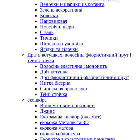
Веночки и шарики из ротанга
Зелень декоративна
Колоски
Наповнювач
Новорічні шари
Сізаль
Тичінки
Шишки и сухоцвіти
Ягідки та гілочки
Дріт в котушках, волосінь, флористичний прут і
тейп стрічка
Волосінь еластична і мононить
Дріт котушка
Дріт флористичний (флористичний прут)
Нитка бісерна
Синельная проволока
Тейп стрічка
екошкіра
Вініл матовий і прозорий
Джинс
Еко замша і велюр (оксамит)
екокожа Металік та 3D
екокожа матова
екошкіра блискуча
Екошкіра з кольоровими принтами