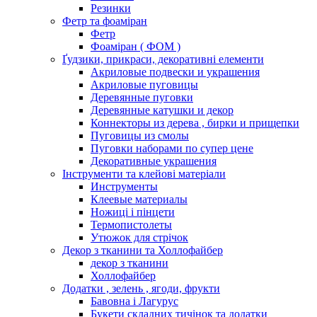
Резинки
Фетр та фоаміран
Фетр
Фоаміран ( ФОМ )
Ґудзики, прикраси, декоративні елементи
Акриловые подвески и украшения
Акриловые пуговицы
Деревянные пуговки
Деревянные катушки и декор
Коннекторы из дерева , бирки и прищепки
Пуговицы из смолы
Пуговки наборами по супер цене
Декоративные украшения
Інструменти та клейові матеріали
Инструменты
Клеевые материалы
Ножиці і пінцети
Термопистолеты
Утюжок для стрічок
Декор з тканини та Холлофайбер
декор з тканини
Холлофайбер
Додатки , зелень , ягоди, фрукти
Бавовна і Лагурус
Букети складних тичінок та додатки