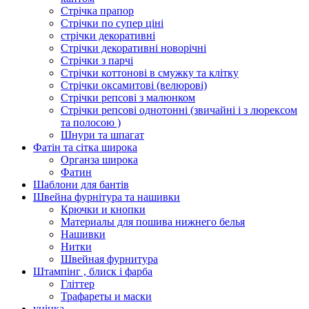
Стрічка прапор
Стрічки по супер ціні
стрічки декоративні
Стрічки декоративні новорічні
Стрічки з парчі
Стрічки коттонові в смужку та клітку
Стрічки оксамитові (велюрові)
Стрічки репсові з малюнком
Стрічки репсові однотонні (звичайні і з люрексом
та полосою )
Шнури та шпагат
Фатін та сітка широка
Органза широка
Фатин
Шаблони для бантів
Швейна фурнітура та нашивки
Крючки и кнопки
Материалы для пошива нижнего белья
Нашивки
Нитки
Швейная фурнитура
Штампінг , блиск і фарба
Гліттер
Трафареты и маски
уцінка