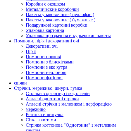
Коробки с окошком
Металлические коробочки
Пакеты упаковочные ( целлофан )
Пакеты упаковочные ( бумажные )
Подарункові картонні коробки
Упаковка картонна
Упаковка прозрачная и курьерские пакеты
Помпони, пір'я і декоративні очі
Декоративні очі
Пір'я
Помпони норкові
Помпони з блискітками
Помпони з еко хутра
Помпони нейлонові
Помпони фатінові
свічки
Стрічки, мереживо, шнури, гумка
Стрічки з органзи, сітка, рігелін
Атласні однотонні стрічки
Атласні стрічки з малюнком і перфорацією
мереживо
Резинка и липучка
Сітка з квітами
Стрічка коттонова "Однотонна" з металевим
кантом