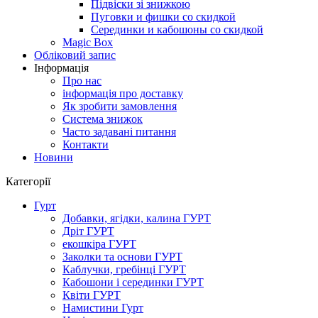
Підвіски зі знижкою
Пуговки и фишки со скидкой
Серединки и кабошоны со скидкой
Magic Box
Обліковий запис
Інформація
Про нас
інформація про доставку
Як зробити замовлення
Система знижок
Часто задавані питання
Контакти
Новини
Категорії
Гурт
Добавки, ягідки, калина ГУРТ
Дріт ГУРТ
екошкіра ГУРТ
Заколки та основи ГУРТ
Каблучки, гребінці ГУРТ
Кабошони і серединки ГУРТ
Квіти ГУРТ
Намистини Гурт