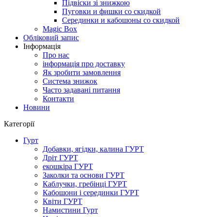
Підвіски зі знижкою
Пуговки и фишки со скидкой
Серединки и кабошоны со скидкой
Magic Box
Обліковий запис
Інформація
Про нас
інформація про доставку
Як зробити замовлення
Система знижок
Часто задавані питання
Контакти
Новини
Категорії
Гурт
Добавки, ягідки, калина ГУРТ
Дріт ГУРТ
екошкіра ГУРТ
Заколки та основи ГУРТ
Каблучки, гребінці ГУРТ
Кабошони і серединки ГУРТ
Квіти ГУРТ
Намистини Гурт