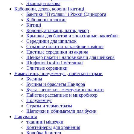
Экошкiра лакова
Кабошони, декор, корони і китиці
Бантики "Пухляші" і Ріжки Єдинорога
Кабошоны плоские
Китиці
Корони, аплікації, патчі, декор
Крышки для бантов и эпоксидные наклейки
Серединки для шпильок
Стразове полотно та клейове каміння
Цветные серединки из акрила
Шейкер пакети і наповнювачі для шейкера
Шифонові квіти і метелики
Элитные серединки
Намистини, полужемчуг , пайетки і стрази
Бусины
Бусины и браслеты Пандора
Бусы , цепочки , жемчужины на нити
Пайетки рассыпные и микробисер
Полужемчуг
Стразы и термостразы
Шапочки и обниматели для бусин
Пакування
тканинні мішечки
Контейнеры для хранения
Коробка Блистер