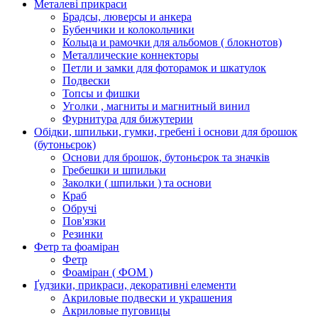
Металеві прикраси
Брадсы, люверсы и анкера
Бубенчики и колокольчики
Кольца и рамочки для альбомов ( блокнотов)
Металлические коннекторы
Петли и замки для фоторамок и шкатулок
Подвески
Топсы и фишки
Уголки , магниты и магнитный винил
Фурнитура для бижутерии
Обідки, шпильки, гумки, гребені і основи для брошок
(бутоньєрок)
Основи для брошок, бутоньєрок та значків
Гребешки и шпильки
Заколки ( шпильки ) та основи
Краб
Обручі
Пов'язки
Резинки
Фетр та фоаміран
Фетр
Фоаміран ( ФОМ )
Ґудзики, прикраси, декоративні елементи
Акриловые подвески и украшения
Акриловые пуговицы