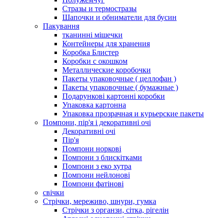
Стразы и термостразы
Шапочки и обниматели для бусин
Пакування
тканинні мішечки
Контейнеры для хранения
Коробка Блистер
Коробки с окошком
Металлические коробочки
Пакеты упаковочные ( целлофан )
Пакеты упаковочные ( бумажные )
Подарункові картонні коробки
Упаковка картонна
Упаковка прозрачная и курьерские пакеты
Помпони, пір'я і декоративні очі
Декоративні очі
Пір'я
Помпони норкові
Помпони з блискітками
Помпони з еко хутра
Помпони нейлонові
Помпони фатінові
свічки
Стрічки, мереживо, шнури, гумка
Стрічки з органзи, сітка, рігелін