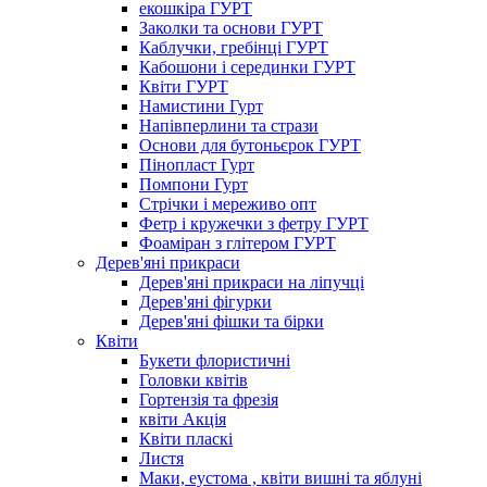
екошкіра ГУРТ
Заколки та основи ГУРТ
Каблучки, гребінці ГУРТ
Кабошони і серединки ГУРТ
Квіти ГУРТ
Намистини Гурт
Напівперлини та стрази
Основи для бутоньєрок ГУРТ
Пінопласт Гурт
Помпони Гурт
Стрічки і мереживо опт
Фетр і кружечки з фетру ГУРТ
Фоаміран з глітером ГУРТ
Дерев'яні прикраси
Дерев'яні прикраси на ліпучці
Дерев'яні фігурки
Дерев'яні фішки та бірки
Квіти
Букети флористичні
Головки квітів
Гортензія та фрезія
квіти Акція
Квіти пласкі
Листя
Маки, еустома , квіти вишні та яблуні