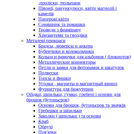
,проліски, тюльпани
Півонії, ранункулюси, квіти магнолії і
камелія
Паперові квіти
Соняшник та ромашки
Троянди з фоамірану
Хризантеми та гвоздіки
Металеві прикраси
Брадсы, люверсы и анкера
Бубенчики и колокольчики
Кольца и рамочки для альбомов ( блокнотов)
Металлические коннекторы
Петли и замки для фоторамок и шкатулок
Подвески
Топсы и фишки
Уголки , магниты и магнитный винил
Фурнитура для бижутерии
Обідки, шпильки, гумки, гребені і основи для
брошок (бутоньєрок)
Основи для брошок, бутоньєрок та значків
Гребешки и шпильки
Заколки ( шпильки ) та основи
Краб
Обручі
Пов'язки