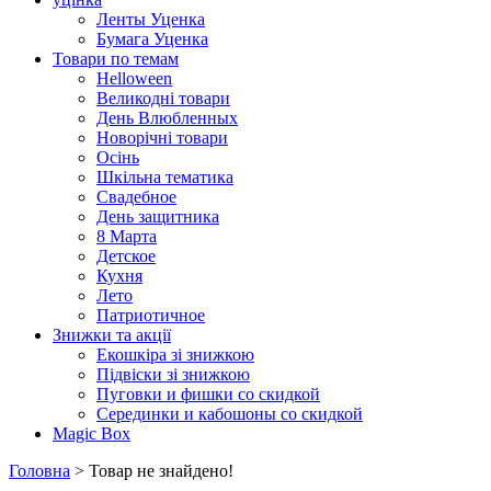
Ленты Уценка
Бумага Уценка
Товари по темам
Helloween
Великодні товари
День Влюбленных
Новорічні товари
Осінь
Шкільна тематика
Свадебное
День защитника
8 Марта
Детское
Кухня
Лето
Патриотичное
Знижки та акції
Екошкіра зі знижкою
Підвіски зі знижкою
Пуговки и фишки со скидкой
Серединки и кабошоны со скидкой
Magic Box
Головна
> Товар не знайдено!