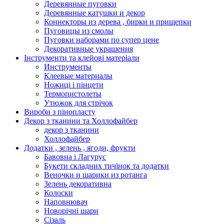
Деревянные пуговки
Деревянные катушки и декор
Коннекторы из дерева , бирки и прищепки
Пуговицы из смолы
Пуговки наборами по супер цене
Декоративные украшения
Інструменти та клейові матеріали
Инструменты
Клеевые материалы
Ножиці і пінцети
Термопистолеты
Утюжок для стрічок
Вироби з пінопласту
Декор з тканини та Холлофайбер
декор з тканини
Холлофайбер
Додатки , зелень , ягоди, фрукти
Бавовна і Лагурус
Букети складних тичінок та додатки
Веночки и шарики из ротанга
Зелень декоративна
Колоски
Наповнювач
Новорічні шари
Сізаль