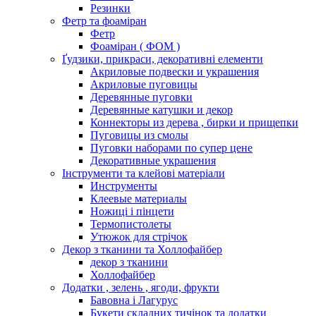
Резинки
Фетр та фоаміран
Фетр
Фоаміран ( ФОМ )
Ґудзики, прикраси, декоративні елементи
Акриловые подвески и украшения
Акриловые пуговицы
Деревянные пуговки
Деревянные катушки и декор
Коннекторы из дерева , бирки и прищепки
Пуговицы из смолы
Пуговки наборами по супер цене
Декоративные украшения
Інструменти та клейові матеріали
Инструменты
Клеевые материалы
Ножиці і пінцети
Термопистолеты
Утюжок для стрічок
Декор з тканини та Холлофайбер
декор з тканини
Холлофайбер
Додатки , зелень , ягоди, фрукти
Бавовна і Лагурус
Букети складних тичінок та додатки