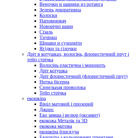
Веночки и шарики из ротанга
Зелень декоративна
Колоски
Наповнювач
Новорічні шари
Сізаль
Тичінки
Шишки и сухоцвіти
Ягідки та гілочки
Дріт в котушках, волосінь, флористичний прут і
тейп стрічка
Волосінь еластична і мононить
Дріт котушка
Дріт флористичний (флористичний прут)
Нитка бісерна
Синельная проволока
Тейп стрічка
екошкіра
Вініл матовий і прозорий
Джинс
Еко замша і велюр (оксамит)
екокожа Металік та 3D
екокожа матова
екошкіра блискуча
Екошкіра з кольоровими принтами