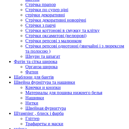
Стрічка прапор
Стрічки по супер ціні
стрічки декоративні
Стрічки декоративні новорічні
Стрічки з парчі
Стрічки коттонові в смужку та клітку
Стрічки оксамитові (велюрові)
Стрічки репсові з малюнком
Стрічки репсові однотонні (звичайні і з люрексом
та полосою )
Шнури та шпагат
Фатін та сітка широка
Органза широка
Фатин
Шаблони для бантів
Швейна фурнітура та нашивки
Крючки и кнопки
Материалы для пошива нижнего белья
Нашивки
Нитки
Швейная фурнитура
Штампінг , блиск і фарба
Гліттер
Трафареты и маски
уцінка