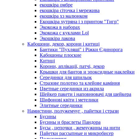
екошкіра омбре
екошкіра сіточка і мережива
екошкіра хз малюнком
Екошкіра хутряна і з принтом "Тигр"
Экокожа в наборах
Экокожа с куклами Lol
Экошкiра лакова
Кабошони, декор, корони і китиці
Бантики "Пухляші" і Ріжки Єдинорога
Кабошоны плоские
Китиці
Корони, аплікації, патчі, декор
Крышки для бантов и эпоксидные наклейки
Серединки для шпильок
Стразове полотно та клейове каміння
Цветные серединки из акрила
Шейкер пакети і наповнювачі для шейкера
Шифонові квіти і метелики
Элитные серединки
Намистини, полужемчуг , пайетки і стрази
Бусины
Бусины и браслеты Пандора
Бусы , цепочки , жемчужины на нити
Пайетки рассыпные и микробисер
Полужемчуг