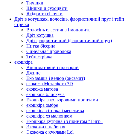
Тичінки
Шишки и сухоцвіти
Ягідки та гілочки
Дріт в котушках, волосінь, флористичний прут і тейп
стрічка
Волосінь еластична і мононить
Дріт котушка
Дріт флористичний (флористичний прут)
Нитка бісерна
Синельная проволока
Тейп стрічка
екошкіра
Вініл матовий і прозорий
Джинс
Еко замша і велюр (оксамит)
екокожа Металік та 3D
екокожа матова
екошкіра блискуча
Екошкіра з кольоровими принтами
екошкіра омбре
екошкіра сіточка і мережива
екошкіра хз малюнком
Екошкіра хутряна і з принтом "Тигр"
Экокожа в наборах
Экокожа с куклами Lol