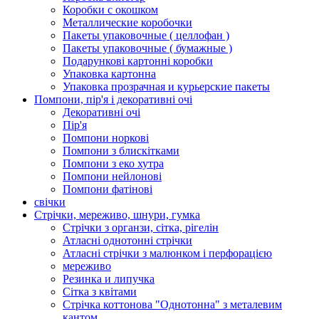
Коробки с окошком
Металлические коробочки
Пакеты упаковочные ( целлофан )
Пакеты упаковочные ( бумажные )
Подарункові картонні коробки
Упаковка картонна
Упаковка прозрачная и курьерские пакеты
Помпони, пір'я і декоративні очі
Декоративні очі
Пір'я
Помпони норкові
Помпони з блискітками
Помпони з еко хутра
Помпони нейлонові
Помпони фатінові
свічки
Стрічки, мереживо, шнури, гумка
Стрічки з органзи, сітка, рігелін
Атласні однотонні стрічки
Атласні стрічки з малюнком і перфорацією
мереживо
Резинка и липучка
Сітка з квітами
Стрічка коттонова "Однотонна" з металевим
кантом