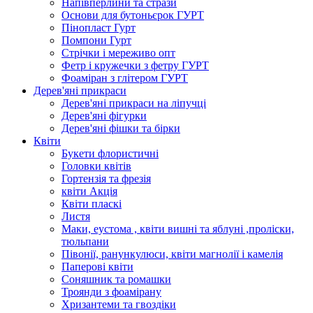
Напівперлини та стрази
Основи для бутоньєрок ГУРТ
Пінопласт Гурт
Помпони Гурт
Стрічки і мереживо опт
Фетр і кружечки з фетру ГУРТ
Фоаміран з глітером ГУРТ
Дерев'яні прикраси
Дерев'яні прикраси на ліпучці
Дерев'яні фігурки
Дерев'яні фішки та бірки
Квіти
Букети флористичні
Головки квітів
Гортензія та фрезія
квіти Акція
Квіти пласкі
Листя
Маки, еустома , квіти вишні та яблуні ,проліски,
тюльпани
Півонії, ранункулюси, квіти магнолії і камелія
Паперові квіти
Соняшник та ромашки
Троянди з фоамірану
Хризантеми та гвоздіки