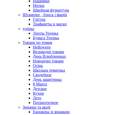
Нашивки
Нитки
Швейная фурнитура
Штампінг , блиск і фарба
Гліттер
Трафареты и маски
уцінка
Ленты Уценка
Бумага Уценка
Товари по темам
Helloween
Великодні товари
День Влюбленных
Новорічні товари
Осінь
Шкільна тематика
Свадебное
День защитника
8 Марта
Детское
Кухня
Лето
Патриотичное
Знижки та акції
Екошкіра зі знижкою