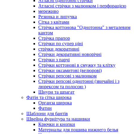
Атласні однотонні стрічки
Атласні стрічки з малюнком і перфорацією
мереживо
Резинка и липучка
Сітка з квітами
Стрічка коттонова "Однотонна" з металевим
кантом
Стрічка прапор
Стрічки по супер ціні
стрічки декоративні
Стрічки декоративні новорічні
Стрічки з парчі
Стрічки коттонові в смужку та клітку
Стрічки оксамитові (велюрові)
Стрічки репсові з малюнком
Стрічки репсові однотонні (звичайні і з
люрексом та полосою )
Шнури та шпагат
Фатін та сітка широка
Органза широка
Фатин
Шаблони для бантів
Швейна фурнітура та нашивки
Крючки и кнопки
Материалы для пошива нижнего белья