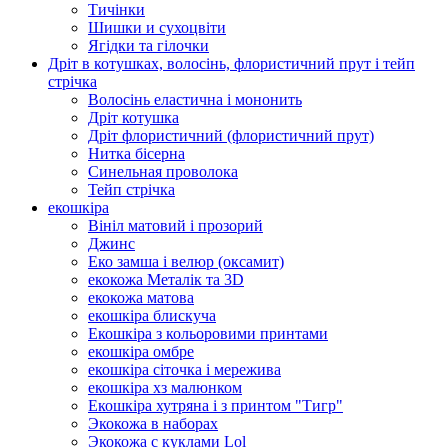
Тичінки
Шишки и сухоцвіти
Ягідки та гілочки
Дріт в котушках, волосінь, флористичний прут і тейп
стрічка
Волосінь еластична і мононить
Дріт котушка
Дріт флористичний (флористичний прут)
Нитка бісерна
Синельная проволока
Тейп стрічка
екошкіра
Вініл матовий і прозорий
Джинс
Еко замша і велюр (оксамит)
екокожа Металік та 3D
екокожа матова
екошкіра блискуча
Екошкіра з кольоровими принтами
екошкіра омбре
екошкіра сіточка і мережива
екошкіра хз малюнком
Екошкіра хутряна і з принтом "Тигр"
Экокожа в наборах
Экокожа с куклами Lol