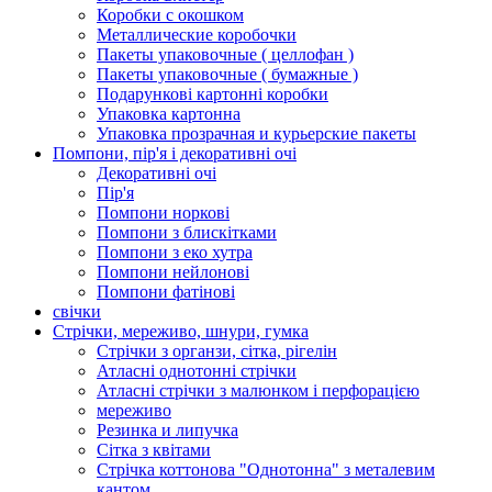
Коробки с окошком
Металлические коробочки
Пакеты упаковочные ( целлофан )
Пакеты упаковочные ( бумажные )
Подарункові картонні коробки
Упаковка картонна
Упаковка прозрачная и курьерские пакеты
Помпони, пір'я і декоративні очі
Декоративні очі
Пір'я
Помпони норкові
Помпони з блискітками
Помпони з еко хутра
Помпони нейлонові
Помпони фатінові
свічки
Стрічки, мереживо, шнури, гумка
Стрічки з органзи, сітка, рігелін
Атласні однотонні стрічки
Атласні стрічки з малюнком і перфорацією
мереживо
Резинка и липучка
Сітка з квітами
Стрічка коттонова "Однотонна" з металевим
кантом