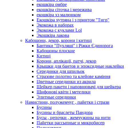
екошкіра омбре
екошкіра сіточка і мережива
екошкіра хз малюнком
Екошкіра хутряна і з принтом "Тигр"
Экокожа в наборах
Экокожа с куклами Lol
Экошкiра лакова
Кабошони, декор, корони і китиці
Бантики "Пухляші" і Ріжки Єдинорога
Кабошоны плоские
Китиці
Корони, аплікації, патчі, декор
Крышки для бантов и эпоксидные наклейки
Серединки для шпильок
Стразове полотно та клейове каміння
Цветные серединки из акрила
Шейкер пакети і наповнювачі для шейкера
Шифонові квіти і метелики
Элитные серединки
Намистини, полужемчуг , пайетки і стрази
Бусины
Бусины и браслеты Пандора
Бусы , цепочки , жемчужины на нити
Пайетки рассыпные и микробисер
Полужемчуг