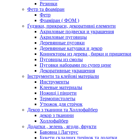
Резинки
Фетр та фоаміран
Фетр
Фоаміран ( ФОМ )
Ґудзики, прикраси, декоративні елементи
Акриловые подвески и украшения
Акриловые пуговицы
Деревянные пуговки
Деревянные катушки и декор
Коннекторы из дерева , бирки и прищепки
Пуговицы из смолы
Пуговки наборами по супер цене
Декоративные украшения
Інструменти та клейові матеріали
Инструменты
Клеевые материалы
Ножиці і пінцети
Термопистолеты
Утюжок для стрічок
Декор з тканини та Холлофайбер
декор з тканини
Холлофайбер
Додатки , зелень , ягоди, фрукти
Бавовна і Лагурус
Букети складних тичінок та додатки