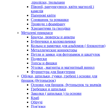
,проліски, тюльпани
Півонії, ранункулюси, квіти магнолії і
камелія
Паперові квіти
Соняшник та ромашки
Троянди з фоамірану
Хризантеми та гвоздіки
Металеві прикраси
Брадсы, люверсы и анкера
Бубенчики и колокольчики
Кольца и рамочки для альбомов ( блокнотов)
Металлические коннекторы
Петли и замки для фоторамок и шкатулок
Подвески
Топсы и фишки
Уголки , магниты и магнитный винил
Фурнитура для бижутерии
Обідки, шпильки, гумки, гребені і основи для
брошок (бутоньєрок)
Основи для брошок, бутоньєрок та значків
Гребешки и шпильки
Заколки ( шпильки ) та основи
Краб
Обручі
Пов'язки