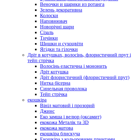
Веночки и шарики из ротанга
Зелень декоративна
Колоски
Наповнювач
Новорічні шари
Сізаль
Тичінки
Шишки и сухоцвіти
Ягідки та гілочки
Дріт в котушках, волосінь, флористичний прут і
тейп стрічка
Волосінь еластична і мононить
Дріт котушка
Дріт флористичний (флористичний прут)
Нитка бісерна
Синельная проволока
Тейп стрічка
екошкіра
Вініл матовий і прозорий
Джинс
Еко замша і велюр (оксамит)
екокожа Металік та 3D
екокожа матова
екошкіра блискуча
Екошкіра з кольоровими принтами