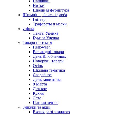
Нашивки
Нитки
Швейная фурнитура
Штампінг , блиск і фарба
Гліттер
Трафареты и маски
уцінка
Ленты Уценка
Бумага Уценка
Товари по темам
Helloween
Великодні товари
День Влюбленных
Новорічні товари
Осінь
Шкільна тематика
Свадебное
День защитника
8 Марта
Детское
Кухня
Лето
Патриотичное
Знижки та акції
Екошкіра зі знижкою