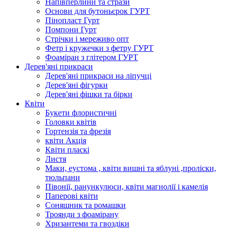
Напівперлини та стрази
Основи для бутоньєрок ГУРТ
Пінопласт Гурт
Помпони Гурт
Стрічки і мереживо опт
Фетр і кружечки з фетру ГУРТ
Фоаміран з глітером ГУРТ
Дерев'яні прикраси
Дерев'яні прикраси на ліпучці
Дерев'яні фігурки
Дерев'яні фішки та бірки
Квіти
Букети флористичні
Головки квітів
Гортензія та фрезія
квіти Акція
Квіти пласкі
Листя
Маки, еустома , квіти вишні та яблуні ,проліски,
тюльпани
Півонії, ранункулюси, квіти магнолії і камелія
Паперові квіти
Соняшник та ромашки
Троянди з фоамірану
Хризантеми та гвоздіки