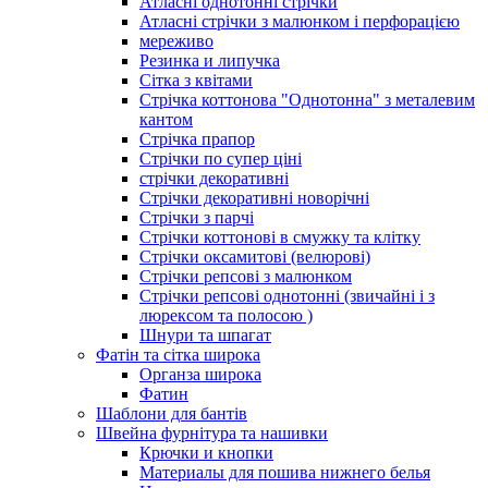
Атласні однотонні стрічки
Атласні стрічки з малюнком і перфорацією
мереживо
Резинка и липучка
Сітка з квітами
Стрічка коттонова "Однотонна" з металевим
кантом
Стрічка прапор
Стрічки по супер ціні
стрічки декоративні
Стрічки декоративні новорічні
Стрічки з парчі
Стрічки коттонові в смужку та клітку
Стрічки оксамитові (велюрові)
Стрічки репсові з малюнком
Стрічки репсові однотонні (звичайні і з
люрексом та полосою )
Шнури та шпагат
Фатін та сітка широка
Органза широка
Фатин
Шаблони для бантів
Швейна фурнітура та нашивки
Крючки и кнопки
Материалы для пошива нижнего белья