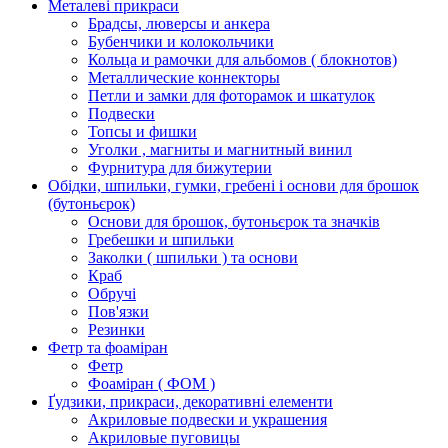
Металеві прикраси
Брадсы, люверсы и анкера
Бубенчики и колокольчики
Кольца и рамочки для альбомов ( блокнотов)
Металлические коннекторы
Петли и замки для фоторамок и шкатулок
Подвески
Топсы и фишки
Уголки , магниты и магнитный винил
Фурнитура для бижутерии
Обідки, шпильки, гумки, гребені і основи для брошок
(бутоньєрок)
Основи для брошок, бутоньєрок та значків
Гребешки и шпильки
Заколки ( шпильки ) та основи
Краб
Обручі
Пов'язки
Резинки
Фетр та фоаміран
Фетр
Фоаміран ( ФОМ )
Ґудзики, прикраси, декоративні елементи
Акриловые подвески и украшения
Акриловые пуговицы