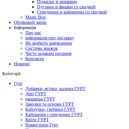
Підвіски зі знижкою
Пуговки и фишки со скидкой
Серединки и кабошоны со скидкой
Magic Box
Обліковий запис
Інформація
Про нас
інформація про доставку
Як зробити замовлення
Система знижок
Часто задавані питання
Контакти
Новини
Категорії
Гурт
Добавки, ягідки, калина ГУРТ
Дріт ГУРТ
екошкіра ГУРТ
Заколки та основи ГУРТ
Каблучки, гребінці ГУРТ
Кабошони і серединки ГУРТ
Квіти ГУРТ
Намистини Гурт