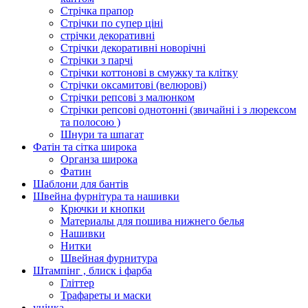
Стрічка прапор
Стрічки по супер ціні
стрічки декоративні
Стрічки декоративні новорічні
Стрічки з парчі
Стрічки коттонові в смужку та клітку
Стрічки оксамитові (велюрові)
Стрічки репсові з малюнком
Стрічки репсові однотонні (звичайні і з люрексом
та полосою )
Шнури та шпагат
Фатін та сітка широка
Органза широка
Фатин
Шаблони для бантів
Швейна фурнітура та нашивки
Крючки и кнопки
Материалы для пошива нижнего белья
Нашивки
Нитки
Швейная фурнитура
Штампінг , блиск і фарба
Гліттер
Трафареты и маски
уцінка