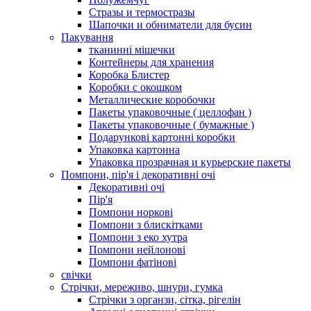
Стразы и термостразы
Шапочки и обниматели для бусин
Пакування
тканинні мішечки
Контейнеры для хранения
Коробка Блистер
Коробки с окошком
Металлические коробочки
Пакеты упаковочные ( целлофан )
Пакеты упаковочные ( бумажные )
Подарункові картонні коробки
Упаковка картонна
Упаковка прозрачная и курьерские пакеты
Помпони, пір'я і декоративні очі
Декоративні очі
Пір'я
Помпони норкові
Помпони з блискітками
Помпони з еко хутра
Помпони нейлонові
Помпони фатінові
свічки
Стрічки, мереживо, шнури, гумка
Стрічки з органзи, сітка, рігелін