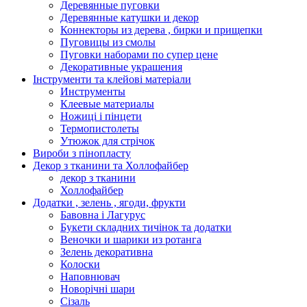
Деревянные пуговки
Деревянные катушки и декор
Коннекторы из дерева , бирки и прищепки
Пуговицы из смолы
Пуговки наборами по супер цене
Декоративные украшения
Інструменти та клейові матеріали
Инструменты
Клеевые материалы
Ножиці і пінцети
Термопистолеты
Утюжок для стрічок
Вироби з пінопласту
Декор з тканини та Холлофайбер
декор з тканини
Холлофайбер
Додатки , зелень , ягоди, фрукти
Бавовна і Лагурус
Букети складних тичінок та додатки
Веночки и шарики из ротанга
Зелень декоративна
Колоски
Наповнювач
Новорічні шари
Сізаль