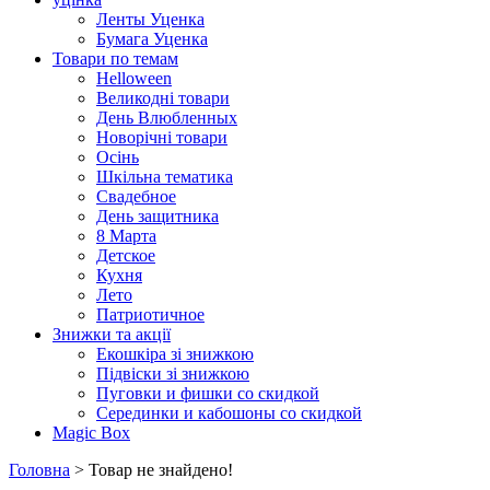
Ленты Уценка
Бумага Уценка
Товари по темам
Helloween
Великодні товари
День Влюбленных
Новорічні товари
Осінь
Шкільна тематика
Свадебное
День защитника
8 Марта
Детское
Кухня
Лето
Патриотичное
Знижки та акції
Екошкіра зі знижкою
Підвіски зі знижкою
Пуговки и фишки со скидкой
Серединки и кабошоны со скидкой
Magic Box
Головна
> Товар не знайдено!