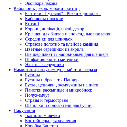
Экошкiра лакова
Кабошони, декор, корони і китиці
Бантики "Пухляші" і Ріжки Єдинорога
Кабошоны плоские
Китиці
Корони, аплікації, патчі, декор
Крышки для бантов и эпоксидные наклейки
Серединки для шпильок
Стразове полотно та клейове каміння
Цветные серединки из акрила
Шейкер пакети і наповнювачі для шейкера
Шифонові квіти і метелики
Элитные серединки
Намистини, полужемчуг , пайетки і стрази
Бусины
Бусины и браслеты Пандора
Бусы , цепочки , жемчужины на нити
Пайетки рассыпные и микробисер
Полужемчуг
Стразы и термостразы
Шапочки и обниматели для бусин
Пакування
тканинні мішечки
Контейнеры для хранения
Коробка Блистер