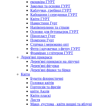
екошкіра ГУРТ
Заколки та основи ГУРТ
Каблучки, гребінці ГУРТ
Кабошони і серединки ГУРТ
Квіти ГУРТ
Намистини Гурт
Напівперлини та стрази
Основи для бутоньєрок ГУРТ
Пінопласт Гурт
Помпони Гурт
Стрічки і мереживо опт
Фетр і кружечки з фетру ГУРТ
Фоаміран з глітером ГУРТ
Дерев'яні прикраси
Дерев'яні прикраси на ліпучці
Дерев'яні фігурки
Дерев'яні фішки та бірки
Квіти
Букети флористичні
Головки квітів
Гортензія та фрезія
квіти Акція
Квіти пласкі
Листя
Маки, еустома , квіти вишні та яблуні