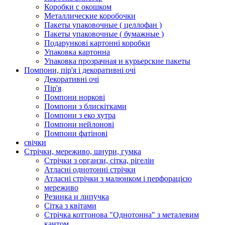
Коробки с окошком
Металлические коробочки
Пакеты упаковочные ( целлофан )
Пакеты упаковочные ( бумажные )
Подарункові картонні коробки
Упаковка картонна
Упаковка прозрачная и курьерские пакеты
Помпони, пір'я і декоративні очі
Декоративні очі
Пір'я
Помпони норкові
Помпони з блискітками
Помпони з еко хутра
Помпони нейлонові
Помпони фатінові
свічки
Стрічки, мереживо, шнури, гумка
Стрічки з органзи, сітка, рігелін
Атласні однотонні стрічки
Атласні стрічки з малюнком і перфорацією
мереживо
Резинка и липучка
Сітка з квітами
Стрічка коттонова "Однотонна" з металевим
кантом