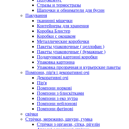
Стразы и термостразы
Шапочки и обниматели для бусин
Пакування
тканинні мішечки
Контейнеры для хранения
Коробка Блистер
Коробки с окошком
Металлические коробочки
Пакеты упаковочные ( целлофан )
Пакеты упаковочные ( бумажные )
Подарункові картонні коробки
Упаковка картонна
Упаковка прозрачная и курьерские пакеты
Помпони, пір'я і декоративні очі
Декоративні очі
Пір'я
Помпони норкові
Помпони з блискітками
Помпони з еко хутра
Помпони нейлонові
Помпони фатінові
свічки
Стрічки, мереживо, шнури, гумка
Стрічки з органзи, сітка, рігелін