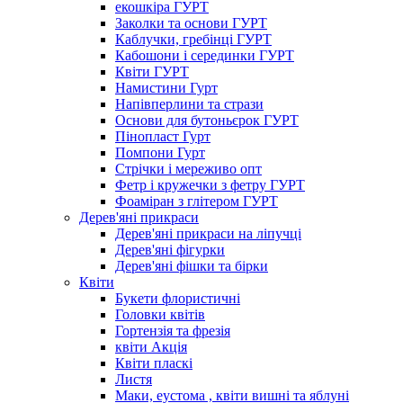
екошкіра ГУРТ
Заколки та основи ГУРТ
Каблучки, гребінці ГУРТ
Кабошони і серединки ГУРТ
Квіти ГУРТ
Намистини Гурт
Напівперлини та стрази
Основи для бутоньєрок ГУРТ
Пінопласт Гурт
Помпони Гурт
Стрічки і мереживо опт
Фетр і кружечки з фетру ГУРТ
Фоаміран з глітером ГУРТ
Дерев'яні прикраси
Дерев'яні прикраси на ліпучці
Дерев'яні фігурки
Дерев'яні фішки та бірки
Квіти
Букети флористичні
Головки квітів
Гортензія та фрезія
квіти Акція
Квіти пласкі
Листя
Маки, еустома , квіти вишні та яблуні