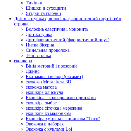
Тичінки
Шишки и сухоцвіти
Ягідки та гілочки
Дріт в котушках, волосінь, флористичний прут і тейп
стрічка
Волосінь еластична і мононить
Дріт котушка
Дріт флористичний (флористичний прут)
Нитка бісерна
Синельная проволока
Тейп стрічка
екошкіра
Вініл матовий і прозорий
Джинс
Еко замша і велюр (оксамит)
екокожа Металік та 3D
екокожа матова
екошкіра блискуча
Екошкіра з кольоровими принтами
екошкіра омбре
екошкіра сіточка і мережива
екошкіра хз малюнком
Екошкіра хутряна і з принтом "Тигр"
Экокожа в наборах
Экокожа с куклами Lol