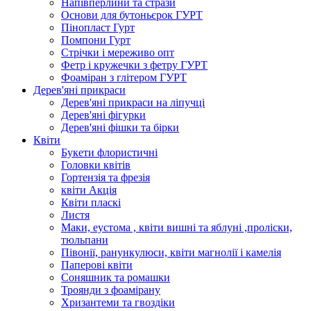
Напівперлини та стрази
Основи для бутоньєрок ГУРТ
Пінопласт Гурт
Помпони Гурт
Стрічки і мереживо опт
Фетр і кружечки з фетру ГУРТ
Фоаміран з глітером ГУРТ
Дерев'яні прикраси
Дерев'яні прикраси на ліпучці
Дерев'яні фігурки
Дерев'яні фішки та бірки
Квіти
Букети флористичні
Головки квітів
Гортензія та фрезія
квіти Акція
Квіти пласкі
Листя
Маки, еустома , квіти вишні та яблуні ,проліски,
тюльпани
Півонії, ранункулюси, квіти магнолії і камелія
Паперові квіти
Соняшник та ромашки
Троянди з фоамірану
Хризантеми та гвоздіки