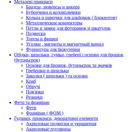
Металеві прикраси
Брадсы, люверсы и анкера
Бубенчики и колокольчики
Кольца и рамочки для альбомов ( блокнотов)
Металлические коннекторы
Петли и замки для фоторамок и шкатулок
Подвески
Топсы и фишки
Уголки , магниты и магнитный винил
Фурнитура для бижутерии
Обідки, шпильки, гумки, гребені і основи для брошок
(бутоньєрок)
Основи для брошок, бутоньєрок та значків
Гребешки и шпильки
Заколки ( шпильки ) та основи
Краб
Обручі
Пов'язки
Резинки
Фетр та фоаміран
Фетр
Фоаміран ( ФОМ )
Ґудзики, прикраси, декоративні елементи
Акриловые подвески и украшения
Акриловые пуговицы