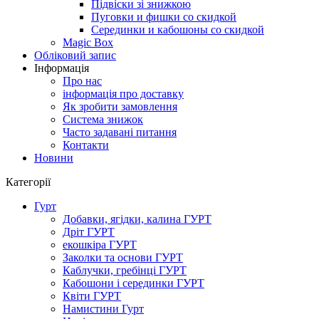
Підвіски зі знижкою
Пуговки и фишки со скидкой
Серединки и кабошоны со скидкой
Magic Box
Обліковий запис
Інформація
Про нас
інформація про доставку
Як зробити замовлення
Система знижок
Часто задавані питання
Контакти
Новини
Категорії
Гурт
Добавки, ягідки, калина ГУРТ
Дріт ГУРТ
екошкіра ГУРТ
Заколки та основи ГУРТ
Каблучки, гребінці ГУРТ
Кабошони і серединки ГУРТ
Квіти ГУРТ
Намистини Гурт