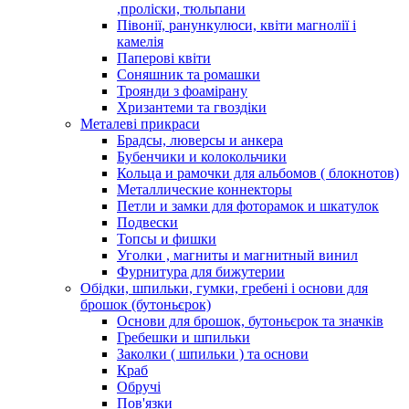
,проліски, тюльпани
Півонії, ранункулюси, квіти магнолії і
камелія
Паперові квіти
Соняшник та ромашки
Троянди з фоамірану
Хризантеми та гвоздіки
Металеві прикраси
Брадсы, люверсы и анкера
Бубенчики и колокольчики
Кольца и рамочки для альбомов ( блокнотов)
Металлические коннекторы
Петли и замки для фоторамок и шкатулок
Подвески
Топсы и фишки
Уголки , магниты и магнитный винил
Фурнитура для бижутерии
Обідки, шпильки, гумки, гребені і основи для
брошок (бутоньєрок)
Основи для брошок, бутоньєрок та значків
Гребешки и шпильки
Заколки ( шпильки ) та основи
Краб
Обручі
Пов'язки