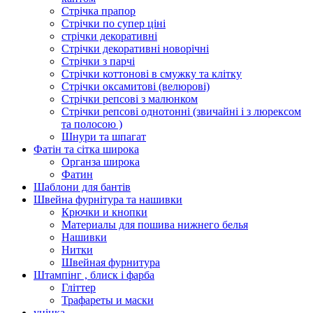
Стрічка прапор
Стрічки по супер ціні
стрічки декоративні
Стрічки декоративні новорічні
Стрічки з парчі
Стрічки коттонові в смужку та клітку
Стрічки оксамитові (велюрові)
Стрічки репсові з малюнком
Стрічки репсові однотонні (звичайні і з люрексом
та полосою )
Шнури та шпагат
Фатін та сітка широка
Органза широка
Фатин
Шаблони для бантів
Швейна фурнітура та нашивки
Крючки и кнопки
Материалы для пошива нижнего белья
Нашивки
Нитки
Швейная фурнитура
Штампінг , блиск і фарба
Гліттер
Трафареты и маски
уцінка