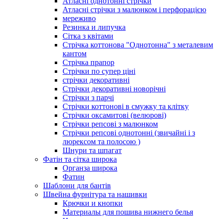
Атласні однотонні стрічки
Атласні стрічки з малюнком і перфорацією
мереживо
Резинка и липучка
Сітка з квітами
Стрічка коттонова "Однотонна" з металевим
кантом
Стрічка прапор
Стрічки по супер ціні
стрічки декоративні
Стрічки декоративні новорічні
Стрічки з парчі
Стрічки коттонові в смужку та клітку
Стрічки оксамитові (велюрові)
Стрічки репсові з малюнком
Стрічки репсові однотонні (звичайні і з
люрексом та полосою )
Шнури та шпагат
Фатін та сітка широка
Органза широка
Фатин
Шаблони для бантів
Швейна фурнітура та нашивки
Крючки и кнопки
Материалы для пошива нижнего белья