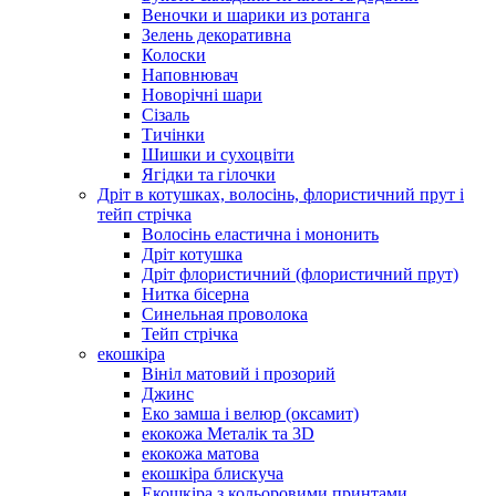
Веночки и шарики из ротанга
Зелень декоративна
Колоски
Наповнювач
Новорічні шари
Сізаль
Тичінки
Шишки и сухоцвіти
Ягідки та гілочки
Дріт в котушках, волосінь, флористичний прут і
тейп стрічка
Волосінь еластична і мононить
Дріт котушка
Дріт флористичний (флористичний прут)
Нитка бісерна
Синельная проволока
Тейп стрічка
екошкіра
Вініл матовий і прозорий
Джинс
Еко замша і велюр (оксамит)
екокожа Металік та 3D
екокожа матова
екошкіра блискуча
Екошкіра з кольоровими принтами