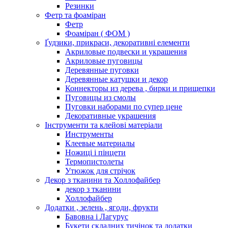
Резинки
Фетр та фоаміран
Фетр
Фоаміран ( ФОМ )
Ґудзики, прикраси, декоративні елементи
Акриловые подвески и украшения
Акриловые пуговицы
Деревянные пуговки
Деревянные катушки и декор
Коннекторы из дерева , бирки и прищепки
Пуговицы из смолы
Пуговки наборами по супер цене
Декоративные украшения
Інструменти та клейові матеріали
Инструменты
Клеевые материалы
Ножиці і пінцети
Термопистолеты
Утюжок для стрічок
Декор з тканини та Холлофайбер
декор з тканини
Холлофайбер
Додатки , зелень , ягоди, фрукти
Бавовна і Лагурус
Букети складних тичінок та додатки