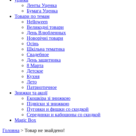
Ленты Уценка
Бумага Уценка
Товари по темам
Helloween
Великодні товари
День Влюбленных
Новорічні товари
Осінь
Шкільна тематика
Свадебное
День защитника
8 Марта
Детское
Кухня
Лето
Патриотичное
Знижки та акції
Екошкіра зі знижкою
Підвіски зі знижкою
Пуговки и фишки со скидкой
Серединки и кабошоны со скидкой
Magic Box
Головна
> Товар не знайдено!