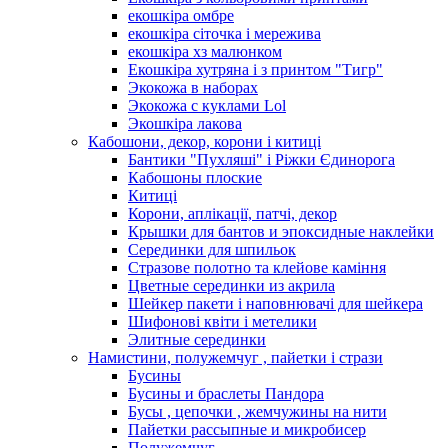
екошкіра омбре
екошкіра сіточка і мережива
екошкіра хз малюнком
Екошкіра хутряна і з принтом "Тигр"
Экокожа в наборах
Экокожа с куклами Lol
Экошкiра лакова
Кабошони, декор, корони і китиці
Бантики "Пухляші" і Ріжки Єдинорога
Кабошоны плоские
Китиці
Корони, аплікації, патчі, декор
Крышки для бантов и эпоксидные наклейки
Серединки для шпильок
Стразове полотно та клейове каміння
Цветные серединки из акрила
Шейкер пакети і наповнювачі для шейкера
Шифонові квіти і метелики
Элитные серединки
Намистини, полужемчуг , пайетки і стрази
Бусины
Бусины и браслеты Пандора
Бусы , цепочки , жемчужины на нити
Пайетки рассыпные и микробисер
Полужемчуг