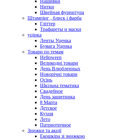
Нашивки
Нитки
Швейная фурнитура
Штампінг , блиск і фарба
Гліттер
Трафареты и маски
уцінка
Ленты Уценка
Бумага Уценка
Товари по темам
Helloween
Великодні товари
День Влюбленных
Новорічні товари
Осінь
Шкільна тематика
Свадебное
День защитника
8 Марта
Детское
Кухня
Лето
Патриотичное
Знижки та акції
Екошкіра зі знижкою