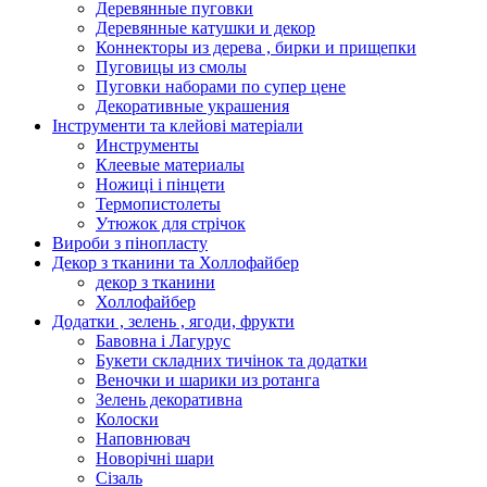
Деревянные пуговки
Деревянные катушки и декор
Коннекторы из дерева , бирки и прищепки
Пуговицы из смолы
Пуговки наборами по супер цене
Декоративные украшения
Інструменти та клейові матеріали
Инструменты
Клеевые материалы
Ножиці і пінцети
Термопистолеты
Утюжок для стрічок
Вироби з пінопласту
Декор з тканини та Холлофайбер
декор з тканини
Холлофайбер
Додатки , зелень , ягоди, фрукти
Бавовна і Лагурус
Букети складних тичінок та додатки
Веночки и шарики из ротанга
Зелень декоративна
Колоски
Наповнювач
Новорічні шари
Сізаль