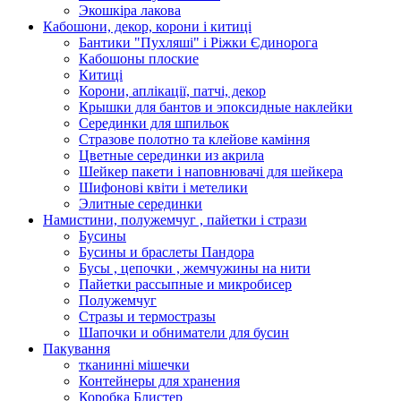
Экошкiра лакова
Кабошони, декор, корони і китиці
Бантики "Пухляші" і Ріжки Єдинорога
Кабошоны плоские
Китиці
Корони, аплікації, патчі, декор
Крышки для бантов и эпоксидные наклейки
Серединки для шпильок
Стразове полотно та клейове каміння
Цветные серединки из акрила
Шейкер пакети і наповнювачі для шейкера
Шифонові квіти і метелики
Элитные серединки
Намистини, полужемчуг , пайетки і стрази
Бусины
Бусины и браслеты Пандора
Бусы , цепочки , жемчужины на нити
Пайетки рассыпные и микробисер
Полужемчуг
Стразы и термостразы
Шапочки и обниматели для бусин
Пакування
тканинні мішечки
Контейнеры для хранения
Коробка Блистер