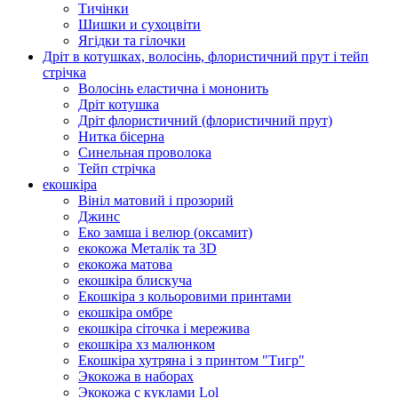
Тичінки
Шишки и сухоцвіти
Ягідки та гілочки
Дріт в котушках, волосінь, флористичний прут і тейп
стрічка
Волосінь еластична і мононить
Дріт котушка
Дріт флористичний (флористичний прут)
Нитка бісерна
Синельная проволока
Тейп стрічка
екошкіра
Вініл матовий і прозорий
Джинс
Еко замша і велюр (оксамит)
екокожа Металік та 3D
екокожа матова
екошкіра блискуча
Екошкіра з кольоровими принтами
екошкіра омбре
екошкіра сіточка і мережива
екошкіра хз малюнком
Екошкіра хутряна і з принтом "Тигр"
Экокожа в наборах
Экокожа с куклами Lol