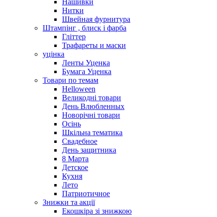
Нашивки
Нитки
Швейная фурнитура
Штампінг , блиск і фарба
Гліттер
Трафареты и маски
уцінка
Ленты Уценка
Бумага Уценка
Товари по темам
Helloween
Великодні товари
День Влюбленных
Новорічні товари
Осінь
Шкільна тематика
Свадебное
День защитника
8 Марта
Детское
Кухня
Лето
Патриотичное
Знижки та акції
Екошкіра зі знижкою