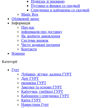
Підвіски зі знижкою
Пуговки и фишки со скидкой
Серединки и кабошоны со скидкой
Magic Box
Обліковий запис
Інформація
Про нас
інформація про доставку
Як зробити замовлення
Система знижок
Часто задавані питання
Контакти
Новини
Категорії
Гурт
Добавки, ягідки, калина ГУРТ
Дріт ГУРТ
екошкіра ГУРТ
Заколки та основи ГУРТ
Каблучки, гребінці ГУРТ
Кабошони і серединки ГУРТ
Квіти ГУРТ
Намистини Гурт