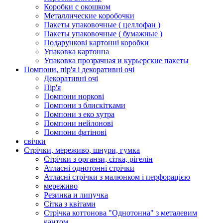
Коробки с окошком
Металлические коробочки
Пакеты упаковочные ( целлофан )
Пакеты упаковочные ( бумажные )
Подарункові картонні коробки
Упаковка картонна
Упаковка прозрачная и курьерские пакеты
Помпони, пір'я і декоративні очі
Декоративні очі
Пір'я
Помпони норкові
Помпони з блискітками
Помпони з еко хутра
Помпони нейлонові
Помпони фатінові
свічки
Стрічки, мереживо, шнури, гумка
Стрічки з органзи, сітка, рігелін
Атласні однотонні стрічки
Атласні стрічки з малюнком і перфорацією
мереживо
Резинка и липучка
Сітка з квітами
Стрічка коттонова "Однотонна" з металевим
кантом