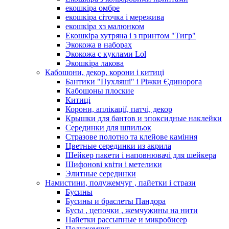
екошкіра омбре
екошкіра сіточка і мережива
екошкіра хз малюнком
Екошкіра хутряна і з принтом "Тигр"
Экокожа в наборах
Экокожа с куклами Lol
Экошкiра лакова
Кабошони, декор, корони і китиці
Бантики "Пухляші" і Ріжки Єдинорога
Кабошоны плоские
Китиці
Корони, аплікації, патчі, декор
Крышки для бантов и эпоксидные наклейки
Серединки для шпильок
Стразове полотно та клейове каміння
Цветные серединки из акрила
Шейкер пакети і наповнювачі для шейкера
Шифонові квіти і метелики
Элитные серединки
Намистини, полужемчуг , пайетки і стрази
Бусины
Бусины и браслеты Пандора
Бусы , цепочки , жемчужины на нити
Пайетки рассыпные и микробисер
Полужемчуг