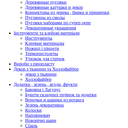
Деревянные пуговки
Деревянные катушки и декор
Коннекторы из дерева , бирки и прищепки
Пуговицы из смолы
Пуговки наборами по супер цене
Декоративные украшения
Інструменти та клейові матеріали
Инструменты
Клеевые материалы
Ножиці і пінцети
Термопистолеты
Утюжок для стрічок
Вироби з пінопласту
Декор з тканини та Холлофайбер
декор з тканини
Холлофайбер
Додатки , зелень , ягоди, фрукти
Бавовна і Лагурус
Букети складних тичінок та додатки
Веночки и шарики из ротанга
Зелень декоративна
Колоски
Наповнювач
Новорічні шари
Сізаль