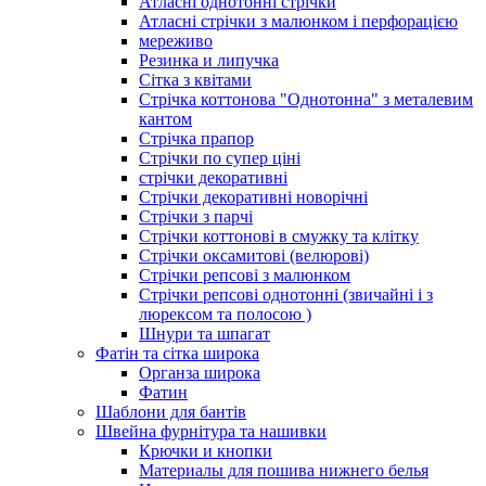
Атласні однотонні стрічки
Атласні стрічки з малюнком і перфорацією
мереживо
Резинка и липучка
Сітка з квітами
Стрічка коттонова "Однотонна" з металевим
кантом
Стрічка прапор
Стрічки по супер ціні
стрічки декоративні
Стрічки декоративні новорічні
Стрічки з парчі
Стрічки коттонові в смужку та клітку
Стрічки оксамитові (велюрові)
Стрічки репсові з малюнком
Стрічки репсові однотонні (звичайні і з
люрексом та полосою )
Шнури та шпагат
Фатін та сітка широка
Органза широка
Фатин
Шаблони для бантів
Швейна фурнітура та нашивки
Крючки и кнопки
Материалы для пошива нижнего белья