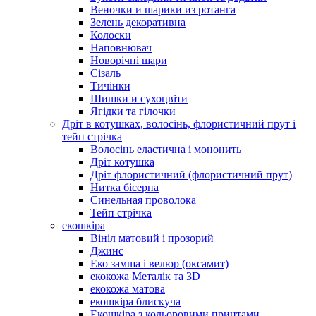
Веночки и шарики из ротанга
Зелень декоративна
Колоски
Наповнювач
Новорічні шари
Сізаль
Тичінки
Шишки и сухоцвіти
Ягідки та гілочки
Дріт в котушках, волосінь, флористичний прут і
тейп стрічка
Волосінь еластична і мононить
Дріт котушка
Дріт флористичний (флористичний прут)
Нитка бісерна
Синельная проволока
Тейп стрічка
екошкіра
Вініл матовий і прозорий
Джинс
Еко замша і велюр (оксамит)
екокожа Металік та 3D
екокожа матова
екошкіра блискуча
Екошкіра з кольоровими принтами