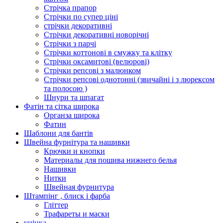
Стрічка прапор
Стрічки по супер ціні
стрічки декоративні
Стрічки декоративні новорічні
Стрічки з парчі
Стрічки коттонові в смужку та клітку
Стрічки оксамитові (велюрові)
Стрічки репсові з малюнком
Стрічки репсові однотонні (звичайні і з люрексом
та полосою )
Шнури та шпагат
Фатін та сітка широка
Органза широка
Фатин
Шаблони для бантів
Швейна фурнітура та нашивки
Крючки и кнопки
Материалы для пошива нижнего белья
Нашивки
Нитки
Швейная фурнитура
Штампінг , блиск і фарба
Гліттер
Трафареты и маски
уцінка