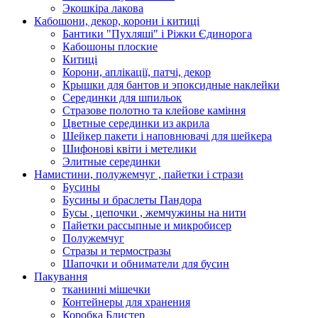
Экошкiра лакова
Кабошони, декор, корони і китиці
Бантики "Пухляші" і Ріжки Єдинорога
Кабошоны плоские
Китиці
Корони, аплікації, патчі, декор
Крышки для бантов и эпоксидные наклейки
Серединки для шпильок
Стразове полотно та клейове каміння
Цветные серединки из акрила
Шейкер пакети і наповнювачі для шейкера
Шифонові квіти і метелики
Элитные серединки
Намистини, полужемчуг , пайетки і стрази
Бусины
Бусины и браслеты Пандора
Бусы , цепочки , жемчужины на нити
Пайетки рассыпные и микробисер
Полужемчуг
Стразы и термостразы
Шапочки и обниматели для бусин
Пакування
тканинні мішечки
Контейнеры для хранения
Коробка Блистер