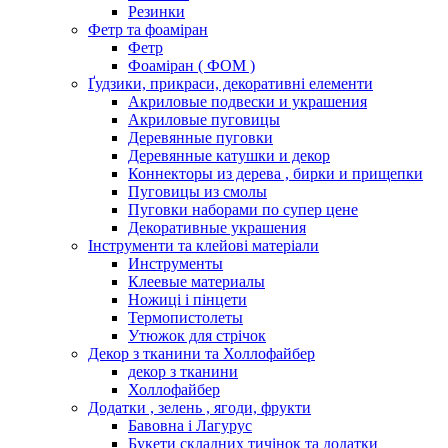
Резинки
Фетр та фоаміран
Фетр
Фоаміран ( ФОМ )
Ґудзики, прикраси, декоративні елементи
Акриловые подвески и украшения
Акриловые пуговицы
Деревянные пуговки
Деревянные катушки и декор
Коннекторы из дерева , бирки и прищепки
Пуговицы из смолы
Пуговки наборами по супер цене
Декоративные украшения
Інструменти та клейові матеріали
Инструменты
Клеевые материалы
Ножиці і пінцети
Термопистолеты
Утюжок для стрічок
Декор з тканини та Холлофайбер
декор з тканини
Холлофайбер
Додатки , зелень , ягоди, фрукти
Бавовна і Лагурус
Букети складних тичінок та додатки