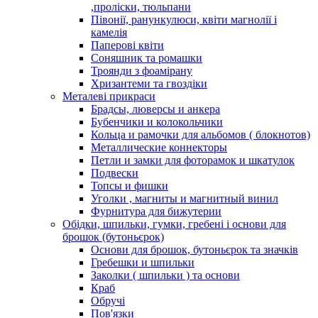
,проліски, тюльпани
Півонії, ранункулюси, квіти магнолії і
камелія
Паперові квіти
Соняшник та ромашки
Троянди з фоамірану
Хризантеми та гвоздіки
Металеві прикраси
Брадсы, люверсы и анкера
Бубенчики и колокольчики
Кольца и рамочки для альбомов ( блокнотов)
Металлические коннекторы
Петли и замки для фоторамок и шкатулок
Подвески
Топсы и фишки
Уголки , магниты и магнитный винил
Фурнитура для бижутерии
Обідки, шпильки, гумки, гребені і основи для
брошок (бутоньєрок)
Основи для брошок, бутоньєрок та значків
Гребешки и шпильки
Заколки ( шпильки ) та основи
Краб
Обручі
Пов'язки