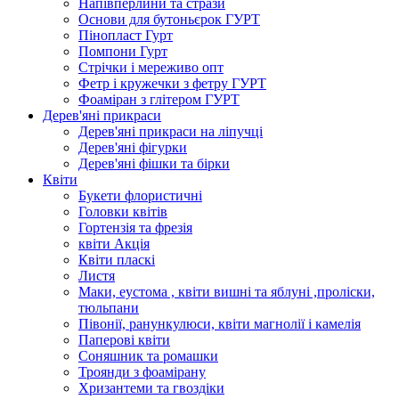
Напівперлини та стрази
Основи для бутоньєрок ГУРТ
Пінопласт Гурт
Помпони Гурт
Стрічки і мереживо опт
Фетр і кружечки з фетру ГУРТ
Фоаміран з глітером ГУРТ
Дерев'яні прикраси
Дерев'яні прикраси на ліпучці
Дерев'яні фігурки
Дерев'яні фішки та бірки
Квіти
Букети флористичні
Головки квітів
Гортензія та фрезія
квіти Акція
Квіти пласкі
Листя
Маки, еустома , квіти вишні та яблуні ,проліски,
тюльпани
Півонії, ранункулюси, квіти магнолії і камелія
Паперові квіти
Соняшник та ромашки
Троянди з фоамірану
Хризантеми та гвоздіки