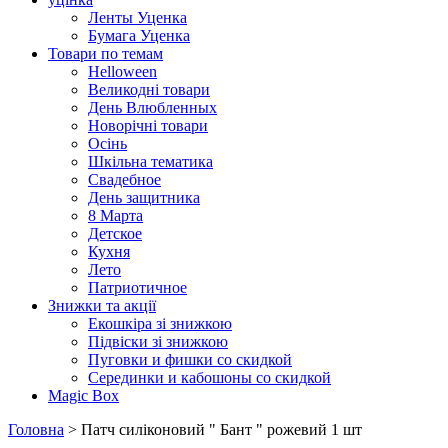
Ленты Уценка
Бумага Уценка
Товари по темам
Helloween
Великодні товари
День Влюбленных
Новорічні товари
Осінь
Шкільна тематика
Свадебное
День защитника
8 Марта
Детское
Кухня
Лето
Патриотичное
Знижки та акції
Екошкіра зі знижкою
Підвіски зі знижкою
Пуговки и фишки со скидкой
Серединки и кабошоны со скидкой
Magic Box
Головна
> Патч силіконовий " Бант " рожевий 1 шт