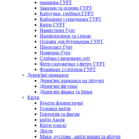
екошкіра ГУРТ
Заколки та основи ГУРТ
Каблучки, гребінці ГУРТ
Кабошони і серединки ГУРТ
Квіти ГУРТ
Намистини Гурт
Напівперлини та стрази
Основи для бутоньєрок ГУРТ
Пінопласт Гурт
Помпони Гурт
Стрічки і мереживо опт
Фетр і кружечки з фетру ГУРТ
Фоаміран з глітером ГУРТ
Дерев'яні прикраси
Дерев'яні прикраси на ліпучці
Дерев'яні фігурки
Дерев'яні фішки та бірки
Квіти
Букети флористичні
Головки квітів
Гортензія та фрезія
квіти Акція
Квіти пласкі
Листя
Маки, еустома , квіти вишні та яблуні