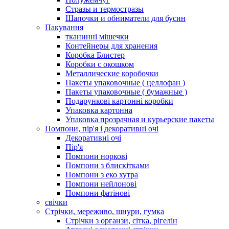
Стразы и термостразы
Шапочки и обниматели для бусин
Пакування
тканинні мішечки
Контейнеры для хранения
Коробка Блистер
Коробки с окошком
Металлические коробочки
Пакеты упаковочные ( целлофан )
Пакеты упаковочные ( бумажные )
Подарункові картонні коробки
Упаковка картонна
Упаковка прозрачная и курьерские пакеты
Помпони, пір'я і декоративні очі
Декоративні очі
Пір'я
Помпони норкові
Помпони з блискітками
Помпони з еко хутра
Помпони нейлонові
Помпони фатінові
свічки
Стрічки, мереживо, шнури, гумка
Стрічки з органзи, сітка, рігелін