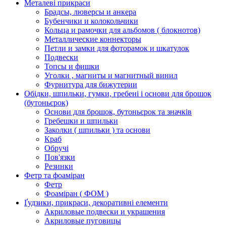
Металеві прикраси
Брадсы, люверсы и анкера
Бубенчики и колокольчики
Кольца и рамочки для альбомов ( блокнотов)
Металлические коннекторы
Петли и замки для фоторамок и шкатулок
Подвески
Топсы и фишки
Уголки , магниты и магнитный винил
Фурнитура для бижутерии
Обідки, шпильки, гумки, гребені і основи для брошок
(бутоньєрок)
Основи для брошок, бутоньєрок та значків
Гребешки и шпильки
Заколки ( шпильки ) та основи
Краб
Обручі
Пов'язки
Резинки
Фетр та фоаміран
Фетр
Фоаміран ( ФОМ )
Ґудзики, прикраси, декоративні елементи
Акриловые подвески и украшения
Акриловые пуговицы