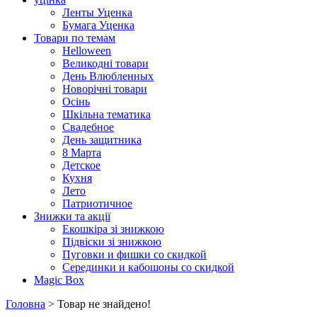
Ленты Уценка
Бумага Уценка
Товари по темам
Helloween
Великодні товари
День Влюбленных
Новорічні товари
Осінь
Шкільна тематика
Свадебное
День защитника
8 Марта
Детское
Кухня
Лето
Патриотичное
Знижки та акції
Екошкіра зі знижкою
Підвіски зі знижкою
Пуговки и фишки со скидкой
Серединки и кабошоны со скидкой
Magic Box
Головна
> Товар не знайдено!