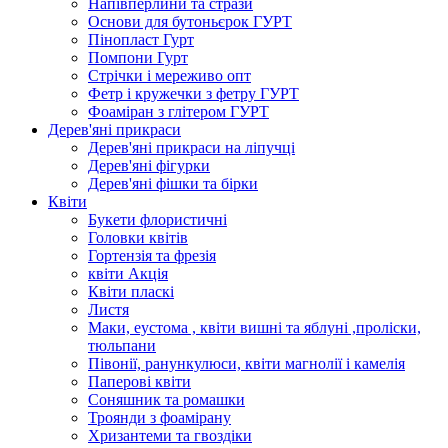
Напівперлини та стрази
Основи для бутоньєрок ГУРТ
Пінопласт Гурт
Помпони Гурт
Стрічки і мереживо опт
Фетр і кружечки з фетру ГУРТ
Фоаміран з глітером ГУРТ
Дерев'яні прикраси
Дерев'яні прикраси на ліпучці
Дерев'яні фігурки
Дерев'яні фішки та бірки
Квіти
Букети флористичні
Головки квітів
Гортензія та фрезія
квіти Акція
Квіти пласкі
Листя
Маки, еустома , квіти вишні та яблуні ,проліски,
тюльпани
Півонії, ранункулюси, квіти магнолії і камелія
Паперові квіти
Соняшник та ромашки
Троянди з фоамірану
Хризантеми та гвоздіки