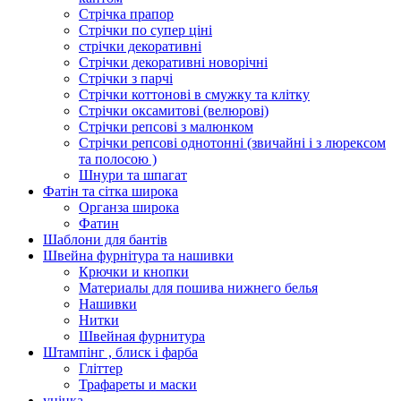
Стрічка прапор
Стрічки по супер ціні
стрічки декоративні
Стрічки декоративні новорічні
Стрічки з парчі
Стрічки коттонові в смужку та клітку
Стрічки оксамитові (велюрові)
Стрічки репсові з малюнком
Стрічки репсові однотонні (звичайні і з люрексом
та полосою )
Шнури та шпагат
Фатін та сітка широка
Органза широка
Фатин
Шаблони для бантів
Швейна фурнітура та нашивки
Крючки и кнопки
Материалы для пошива нижнего белья
Нашивки
Нитки
Швейная фурнитура
Штампінг , блиск і фарба
Гліттер
Трафареты и маски
уцінка