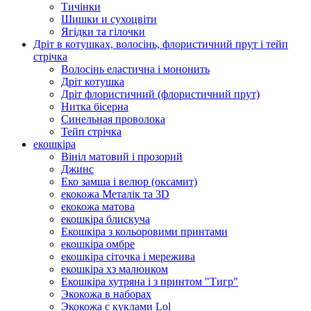
Тичінки
Шишки и сухоцвіти
Ягідки та гілочки
Дріт в котушках, волосінь, флористичний прут і тейп
стрічка
Волосінь еластична і мононить
Дріт котушка
Дріт флористичний (флористичний прут)
Нитка бісерна
Синельная проволока
Тейп стрічка
екошкіра
Вініл матовий і прозорий
Джинс
Еко замша і велюр (оксамит)
екокожа Металік та 3D
екокожа матова
екошкіра блискуча
Екошкіра з кольоровими принтами
екошкіра омбре
екошкіра сіточка і мережива
екошкіра хз малюнком
Екошкіра хутряна і з принтом "Тигр"
Экокожа в наборах
Экокожа с куклами Lol