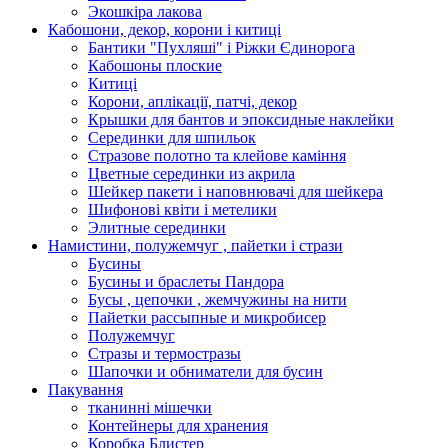
Экошкiра лакова
Кабошони, декор, корони і китиці
Бантики "Пухляші" і Ріжки Єдинорога
Кабошоны плоские
Китиці
Корони, аплікації, патчі, декор
Крышки для бантов и эпоксидные наклейки
Серединки для шпильок
Стразове полотно та клейове каміння
Цветные серединки из акрила
Шейкер пакети і наповнювачі для шейкера
Шифонові квіти і метелики
Элитные серединки
Намистини, полужемчуг , пайетки і стрази
Бусины
Бусины и браслеты Пандора
Бусы , цепочки , жемчужины на нити
Пайетки рассыпные и микробисер
Полужемчуг
Стразы и термостразы
Шапочки и обниматели для бусин
Пакування
тканинні мішечки
Контейнеры для хранения
Коробка Блистер