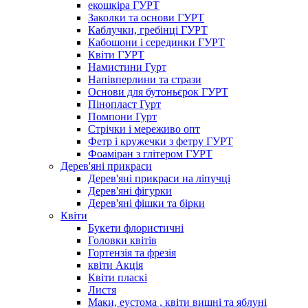
екошкіра ГУРТ
Заколки та основи ГУРТ
Каблучки, гребінці ГУРТ
Кабошони і серединки ГУРТ
Квіти ГУРТ
Намистини Гурт
Напівперлини та стрази
Основи для бутоньєрок ГУРТ
Пінопласт Гурт
Помпони Гурт
Стрічки і мереживо опт
Фетр і кружечки з фетру ГУРТ
Фоаміран з глітером ГУРТ
Дерев'яні прикраси
Дерев'яні прикраси на ліпучці
Дерев'яні фігурки
Дерев'яні фішки та бірки
Квіти
Букети флористичні
Головки квітів
Гортензія та фрезія
квіти Акція
Квіти пласкі
Листя
Маки, еустома , квіти вишні та яблуні