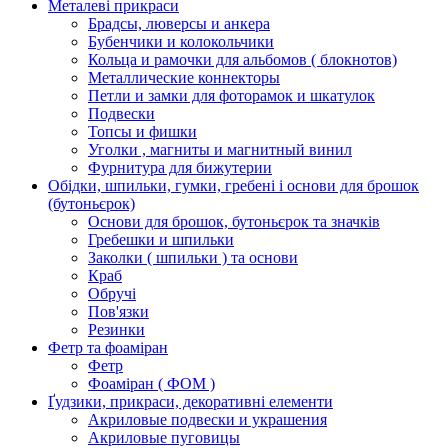
Металеві прикраси
Брадсы, люверсы и анкера
Бубенчики и колокольчики
Кольца и рамочки для альбомов ( блокнотов)
Металлические коннекторы
Петли и замки для фоторамок и шкатулок
Подвески
Топсы и фишки
Уголки , магниты и магнитный винил
Фурнитура для бижутерии
Обідки, шпильки, гумки, гребені і основи для брошок
(бутоньєрок)
Основи для брошок, бутоньєрок та значків
Гребешки и шпильки
Заколки ( шпильки ) та основи
Краб
Обручі
Пов'язки
Резинки
Фетр та фоаміран
Фетр
Фоаміран ( ФОМ )
Ґудзики, прикраси, декоративні елементи
Акриловые подвески и украшения
Акриловые пуговицы