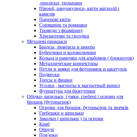
,проліски, тюльпани
Півонії, ранункулюси, квіти магнолії і
камелія
Паперові квіти
Соняшник та ромашки
Троянди з фоамірану
Хризантеми та гвоздіки
Металеві прикраси
Брадсы, люверсы и анкера
Бубенчики и колокольчики
Кольца и рамочки для альбомов ( блокнотов)
Металлические коннекторы
Петли и замки для фоторамок и шкатулок
Подвески
Топсы и фишки
Уголки , магниты и магнитный винил
Фурнитура для бижутерии
Обідки, шпильки, гумки, гребені і основи для
брошок (бутоньєрок)
Основи для брошок, бутоньєрок та значків
Гребешки и шпильки
Заколки ( шпильки ) та основи
Краб
Обручі
Пов'язки