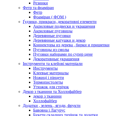
Резинки
Фетр та фоаміран
Фетр
Фоаміран ( ФОМ )
Ґудзики, прикраси, декоративні елементи
Акриловые подвески и украшения
Акриловые пуговицы
Деревянные пуговки
Деревянные катушки и декор
Коннекторы из дерева , бирки и прищепки
Пуговицы из смолы
Пуговки наборами по супер цене
Декоративные украшения
Інструменти та клейові матеріали
Инструменты
Клеевые материалы
Ножиці і пінцети
Термопистолеты
Утюжок для стрічок
Декор з тканини та Холлофайбер
декор з тканини
Холлофайбер
Додатки , зелень , ягоди, фрукти
Бавовна і Лагурус
Букети складних тичінок та додатки