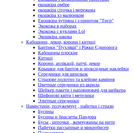
екошкіра омбре
екошкіра сіточка і мережива
екошкіра хз малюнком
Екошкіра хутряна і з принтом "Тигр"
Экокожа в наборах
Экокожа с куклами Lol
Экошкiра лакова
Кабошони, декор, корони і китиці
Бантики "Пухляші" і Ріжки Єдинорога
Кабошоны плоские
Китиці
Корони, аплікації, патчі, декор
Крышки для бантов и эпоксидные наклейки
Серединки для шпильок
Стразове полотно та клейове каміння
Цветные серединки из акрила
Шейкер пакети і наповнювачі для шейкера
Шифонові квіти і метелики
Элитные серединки
Намистини, полужемчуг , пайетки і стрази
Бусины
Бусины и браслеты Пандора
Бусы , цепочки , жемчужины на нити
Пайетки рассыпные и микробисер
Полужемчуг