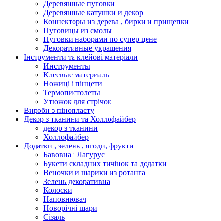
Деревянные пуговки
Деревянные катушки и декор
Коннекторы из дерева , бирки и прищепки
Пуговицы из смолы
Пуговки наборами по супер цене
Декоративные украшения
Інструменти та клейові матеріали
Инструменты
Клеевые материалы
Ножиці і пінцети
Термопистолеты
Утюжок для стрічок
Вироби з пінопласту
Декор з тканини та Холлофайбер
декор з тканини
Холлофайбер
Додатки , зелень , ягоди, фрукти
Бавовна і Лагурус
Букети складних тичінок та додатки
Веночки и шарики из ротанга
Зелень декоративна
Колоски
Наповнювач
Новорічні шари
Сізаль