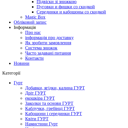
Підвіски зі знижкою
Пуговки и фишки со скидкой
Серединки и кабошоны со скидкой
Magic Box
Обліковий запис
Інформація
Про нас
інформація про доставку
Як зробити замовлення
Система знижок
Часто задавані питання
Контакти
Новини
Категорії
Гурт
Добавки, ягідки, калина ГУРТ
Дріт ГУРТ
екошкіра ГУРТ
Заколки та основи ГУРТ
Каблучки, гребінці ГУРТ
Кабошони і серединки ГУРТ
Квіти ГУРТ
Намистини Гурт