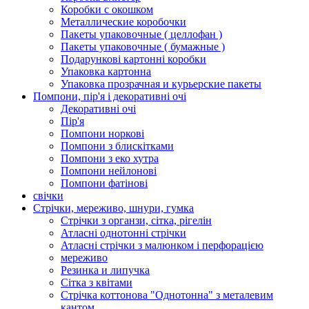
Коробки с окошком
Металлические коробочки
Пакеты упаковочные ( целлофан )
Пакеты упаковочные ( бумажные )
Подарункові картонні коробки
Упаковка картонна
Упаковка прозрачная и курьерские пакеты
Помпони, пір'я і декоративні очі
Декоративні очі
Пір'я
Помпони норкові
Помпони з блискітками
Помпони з еко хутра
Помпони нейлонові
Помпони фатінові
свічки
Стрічки, мереживо, шнури, гумка
Стрічки з органзи, сітка, рігелін
Атласні однотонні стрічки
Атласні стрічки з малюнком і перфорацією
мереживо
Резинка и липучка
Сітка з квітами
Стрічка коттонова "Однотонна" з металевим
кантом