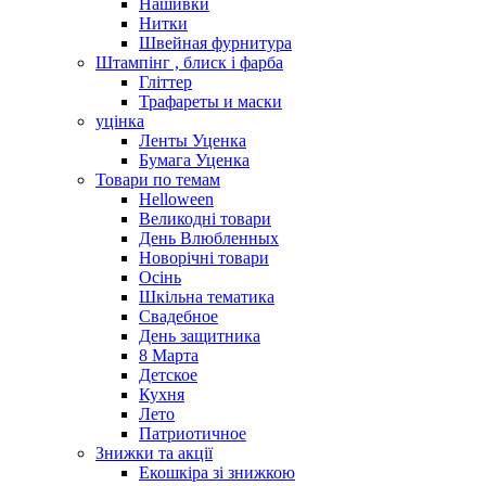
Нашивки
Нитки
Швейная фурнитура
Штампінг , блиск і фарба
Гліттер
Трафареты и маски
уцінка
Ленты Уценка
Бумага Уценка
Товари по темам
Helloween
Великодні товари
День Влюбленных
Новорічні товари
Осінь
Шкільна тематика
Свадебное
День защитника
8 Марта
Детское
Кухня
Лето
Патриотичное
Знижки та акції
Екошкіра зі знижкою