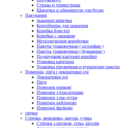
Стразы и термостразы
Шапочки и обниматели для бусин
Пакування
тканинні мішечки
Контейнеры для хранения
Коробка Блистер
Коробки с окошком
Металлические коробочки
Пакеты упаковочные ( целлофан )
Пакеты упаковочные ( бумажные )
Подарункові картонні коробки
Упаковка картонна
Упаковка прозрачная и курьерские пакеты
Помпони, пір'я і декоративні очі
Декоративні очі
Пір'я
Помпони норкові
Помпони з блискітками
Помпони з еко хутра
Помпони нейлонові
Помпони фатінові
свічки
Стрічки, мереживо, шнури, гумка
Стрічки з органзи, сітка, рігелін