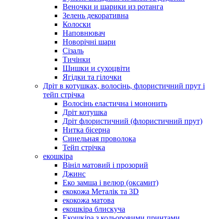
Веночки и шарики из ротанга
Зелень декоративна
Колоски
Наповнювач
Новорічні шари
Сізаль
Тичінки
Шишки и сухоцвіти
Ягідки та гілочки
Дріт в котушках, волосінь, флористичний прут і
тейп стрічка
Волосінь еластична і мононить
Дріт котушка
Дріт флористичний (флористичний прут)
Нитка бісерна
Синельная проволока
Тейп стрічка
екошкіра
Вініл матовий і прозорий
Джинс
Еко замша і велюр (оксамит)
екокожа Металік та 3D
екокожа матова
екошкіра блискуча
Екошкіра з кольоровими принтами