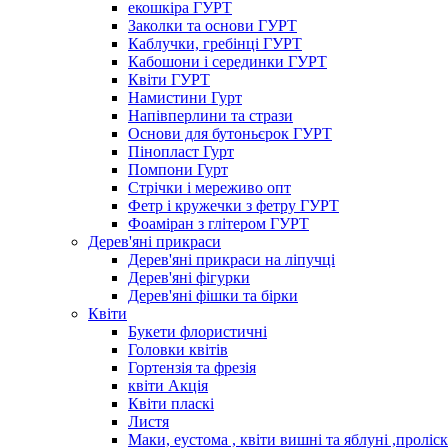
екошкіра ГУРТ
Заколки та основи ГУРТ
Каблучки, гребінці ГУРТ
Кабошони і серединки ГУРТ
Квіти ГУРТ
Намистини Гурт
Напівперлини та стрази
Основи для бутоньєрок ГУРТ
Пінопласт Гурт
Помпони Гурт
Стрічки і мереживо опт
Фетр і кружечки з фетру ГУРТ
Фоаміран з глітером ГУРТ
Дерев'яні прикраси
Дерев'яні прикраси на ліпучці
Дерев'яні фігурки
Дерев'яні фішки та бірки
Квіти
Букети флористичні
Головки квітів
Гортензія та фрезія
квіти Акція
Квіти пласкі
Листя
Маки, еустома , квіти вишні та яблуні ,проліс