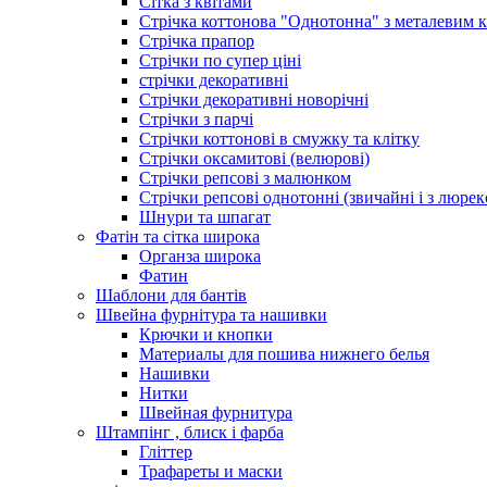
Сітка з квітами
Стрічка коттонова "Однотонна" з металевим 
Стрічка прапор
Стрічки по супер ціні
стрічки декоративні
Стрічки декоративні новорічні
Стрічки з парчі
Стрічки коттонові в смужку та клітку
Стрічки оксамитові (велюрові)
Стрічки репсові з малюнком
Стрічки репсові однотонні (звичайні і з люре
Шнури та шпагат
Фатін та сітка широка
Органза широка
Фатин
Шаблони для бантів
Швейна фурнітура та нашивки
Крючки и кнопки
Материалы для пошива нижнего белья
Нашивки
Нитки
Швейная фурнитура
Штампінг , блиск і фарба
Гліттер
Трафареты и маски