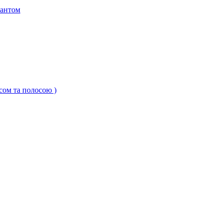
кантом
ксом та полосою )