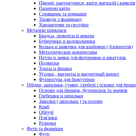
Півонії, ранункулюси, квіти магнолії і камелія
Паперові квіти
Соняшник та ромашки
Троянди з фоамірану
Хризантеми та гвоздіки
Металеві прикраси
Брадсы, люверсы и анкера
Бубенчики и колокольчики
Кольца и рамочки для альбомов ( блокнотов)
Металлические коннекторы
Петли и замки для фоторамок и шкатулок
Подвески
Топсы и фишки
Уголки , магниты и магнитный винил
Фурнитура для бижутерии
Обідки, шпильки, гумки, гребені і основи для брош
Основи для брошок, бутоньєрок та значків
Гребешки и шпильки
Заколки ( шпильки ) та основи
Краб
Обручі
Пов'язки
Резинки
Фетр та фоаміран
Фетр