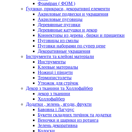
Фоаміран ( ФОМ )
Ґудзики, прикраси, декоративні елементи
Акриловые подвески и украшения
Акриловые пуговицы
Деревянные пуговки
Деревянные катушки и декор
Коннекторы из дерева , бирки и прищепки
Пуговицы из смолы
Пуговки наборами по супер цене
Декоративные украшения
Інструменти та клейові матеріали
Инструменты
Клеевые материалы
Ножиці і пінцети
Термопистолеты
Утюжок для стрічок
Декор з тканини та Холлофайбер
декор з тканини
Холлофайбер
Додатки , зелень , ягоди, фрукти
Бавовна і Лагурус
Букети складних тичінок та додатки
Веночки и шарики из ротанга
Зелень декоративна
Колоски