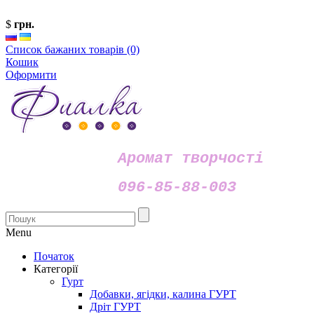
$
грн.
Список бажаних товарів (0)
Кошик
Оформити
Аромат творчості
096-85-88-003
Menu
Початок
Категорії
Гурт
Добавки, ягідки, калина ГУРТ
Дріт ГУРТ