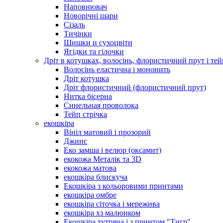
Наповнювач
Новорічні шари
Сізаль
Тичінки
Шишки и сухоцвіти
Ягідки та гілочки
Дріт в котушках, волосінь, флористичний прут і тей
Волосінь еластична і мононить
Дріт котушка
Дріт флористичний (флористичний прут)
Нитка бісерна
Синельная проволока
Тейп стрічка
екошкіра
Вініл матовий і прозорий
Джинс
Еко замша і велюр (оксамит)
екокожа Металік та 3D
екокожа матова
екошкіра блискуча
Екошкіра з кольоровими принтами
екошкіра омбре
екошкіра сіточка і мережива
екошкіра хз малюнком
Екошкіра хутряна і з принтом "Тигр"