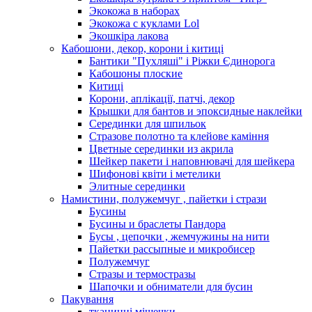
Экокожа в наборах
Экокожа с куклами Lol
Экошкiра лакова
Кабошони, декор, корони і китиці
Бантики "Пухляші" і Ріжки Єдинорога
Кабошоны плоские
Китиці
Корони, аплікації, патчі, декор
Крышки для бантов и эпоксидные наклейки
Серединки для шпильок
Стразове полотно та клейове каміння
Цветные серединки из акрила
Шейкер пакети і наповнювачі для шейкера
Шифонові квіти і метелики
Элитные серединки
Намистини, полужемчуг , пайетки і стрази
Бусины
Бусины и браслеты Пандора
Бусы , цепочки , жемчужины на нити
Пайетки рассыпные и микробисер
Полужемчуг
Стразы и термостразы
Шапочки и обниматели для бусин
Пакування
тканинні мішечки