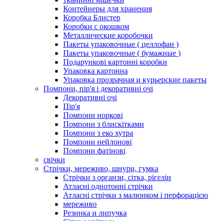
Контейнеры для хранения
Коробка Блистер
Коробки с окошком
Металлические коробочки
Пакеты упаковочные ( целлофан )
Пакеты упаковочные ( бумажные )
Подарункові картонні коробки
Упаковка картонна
Упаковка прозрачная и курьерские пакеты
Помпони, пір'я і декоративні очі
Декоративні очі
Пір'я
Помпони норкові
Помпони з блискітками
Помпони з еко хутра
Помпони нейлонові
Помпони фатінові
свічки
Стрічки, мереживо, шнури, гумка
Стрічки з органзи, сітка, рігелін
Атласні однотонні стрічки
Атласні стрічки з малюнком і перфорацією
мереживо
Резинка и липучка