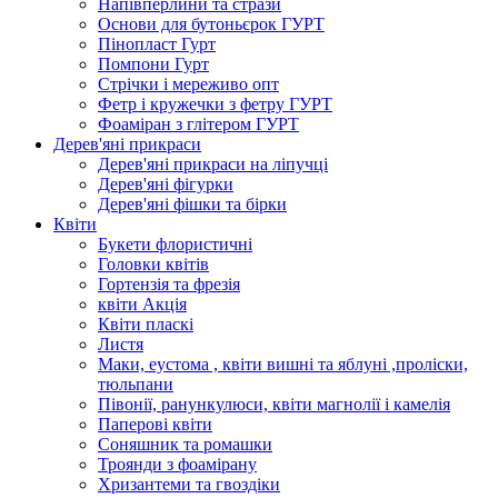
Напівперлини та стрази
Основи для бутоньєрок ГУРТ
Пінопласт Гурт
Помпони Гурт
Стрічки і мереживо опт
Фетр і кружечки з фетру ГУРТ
Фоаміран з глітером ГУРТ
Дерев'яні прикраси
Дерев'яні прикраси на ліпучці
Дерев'яні фігурки
Дерев'яні фішки та бірки
Квіти
Букети флористичні
Головки квітів
Гортензія та фрезія
квіти Акція
Квіти пласкі
Листя
Маки, еустома , квіти вишні та яблуні ,проліски,
тюльпани
Півонії, ранункулюси, квіти магнолії і камелія
Паперові квіти
Соняшник та ромашки
Троянди з фоамірану
Хризантеми та гвоздіки