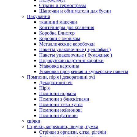
Стразы и термостразы
Шапочки и обниматели для бусин
Пакування
тканинні мішечки
Контейнеры для хранения
Коробка Блистер
Коробки с окошком
Металлические коробочки
Пакеты упаковочные ( целлофан )
Пакеты упаковочные ( бумажные )
Подарункові картонні коробки
Упаковка картонна
Упаковка прозрачная и курьерские пакеты
Помпони, пір'я і декоративні очі
Декоративні очі
Пір'я
Помпони норкові
Помпони з блискітками
Помпони з еко хутра
Помпони нейлонові
Помпони фатінові
свічки
Стрічки, мереживо, шнури, гумка
Стрічки з органзи, сітка, рігелін