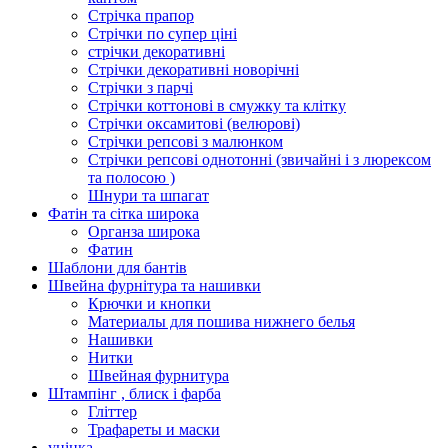
Стрічка прапор
Стрічки по супер ціні
стрічки декоративні
Стрічки декоративні новорічні
Стрічки з парчі
Стрічки коттонові в смужку та клітку
Стрічки оксамитові (велюрові)
Стрічки репсові з малюнком
Стрічки репсові однотонні (звичайні і з люрексом
та полосою )
Шнури та шпагат
Фатін та сітка широка
Органза широка
Фатин
Шаблони для бантів
Швейна фурнітура та нашивки
Крючки и кнопки
Материалы для пошива нижнего белья
Нашивки
Нитки
Швейная фурнитура
Штампінг , блиск і фарба
Гліттер
Трафареты и маски
уцінка