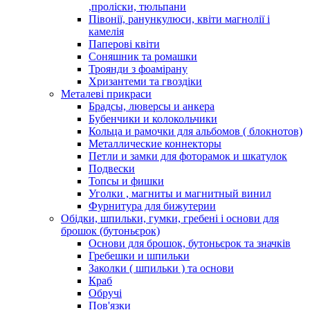
,проліски, тюльпани
Півонії, ранункулюси, квіти магнолії і
камелія
Паперові квіти
Соняшник та ромашки
Троянди з фоамірану
Хризантеми та гвоздіки
Металеві прикраси
Брадсы, люверсы и анкера
Бубенчики и колокольчики
Кольца и рамочки для альбомов ( блокнотов)
Металлические коннекторы
Петли и замки для фоторамок и шкатулок
Подвески
Топсы и фишки
Уголки , магниты и магнитный винил
Фурнитура для бижутерии
Обідки, шпильки, гумки, гребені і основи для
брошок (бутоньєрок)
Основи для брошок, бутоньєрок та значків
Гребешки и шпильки
Заколки ( шпильки ) та основи
Краб
Обручі
Пов'язки