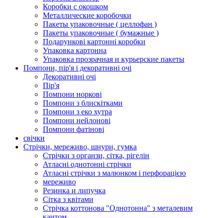
Коробки с окошком
Металлические коробочки
Пакеты упаковочные ( целлофан )
Пакеты упаковочные ( бумажные )
Подарункові картонні коробки
Упаковка картонна
Упаковка прозрачная и курьерские пакеты
Помпони, пір'я і декоративні очі
Декоративні очі
Пір'я
Помпони норкові
Помпони з блискітками
Помпони з еко хутра
Помпони нейлонові
Помпони фатінові
свічки
Стрічки, мереживо, шнури, гумка
Стрічки з органзи, сітка, рігелін
Атласні однотонні стрічки
Атласні стрічки з малюнком і перфорацією
мереживо
Резинка и липучка
Сітка з квітами
Стрічка коттонова "Однотонна" з металевим
кантом