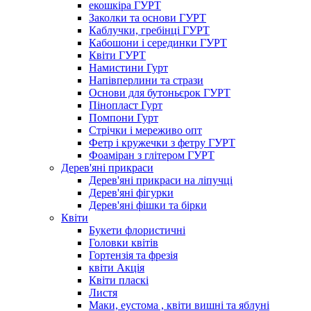
екошкіра ГУРТ
Заколки та основи ГУРТ
Каблучки, гребінці ГУРТ
Кабошони і серединки ГУРТ
Квіти ГУРТ
Намистини Гурт
Напівперлини та стрази
Основи для бутоньєрок ГУРТ
Пінопласт Гурт
Помпони Гурт
Стрічки і мереживо опт
Фетр і кружечки з фетру ГУРТ
Фоаміран з глітером ГУРТ
Дерев'яні прикраси
Дерев'яні прикраси на ліпучці
Дерев'яні фігурки
Дерев'яні фішки та бірки
Квіти
Букети флористичні
Головки квітів
Гортензія та фрезія
квіти Акція
Квіти пласкі
Листя
Маки, еустома , квіти вишні та яблуні