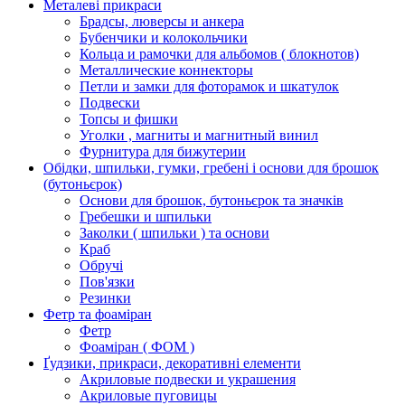
Металеві прикраси
Брадсы, люверсы и анкера
Бубенчики и колокольчики
Кольца и рамочки для альбомов ( блокнотов)
Металлические коннекторы
Петли и замки для фоторамок и шкатулок
Подвески
Топсы и фишки
Уголки , магниты и магнитный винил
Фурнитура для бижутерии
Обідки, шпильки, гумки, гребені і основи для брошок
(бутоньєрок)
Основи для брошок, бутоньєрок та значків
Гребешки и шпильки
Заколки ( шпильки ) та основи
Краб
Обручі
Пов'язки
Резинки
Фетр та фоаміран
Фетр
Фоаміран ( ФОМ )
Ґудзики, прикраси, декоративні елементи
Акриловые подвески и украшения
Акриловые пуговицы