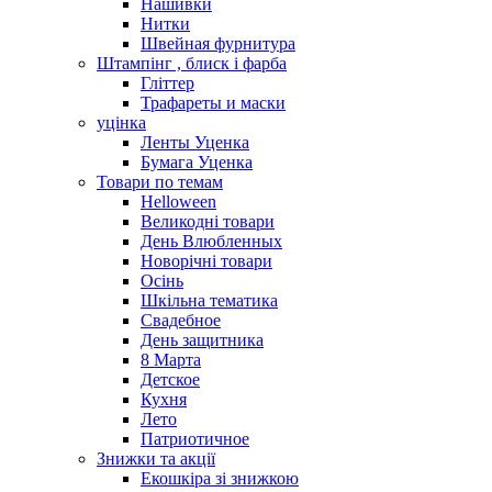
Нашивки
Нитки
Швейная фурнитура
Штампінг , блиск і фарба
Гліттер
Трафареты и маски
уцінка
Ленты Уценка
Бумага Уценка
Товари по темам
Helloween
Великодні товари
День Влюбленных
Новорічні товари
Осінь
Шкільна тематика
Свадебное
День защитника
8 Марта
Детское
Кухня
Лето
Патриотичное
Знижки та акції
Екошкіра зі знижкою