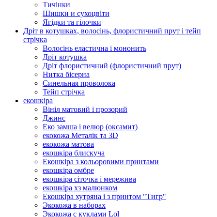
Тичінки
Шишки и сухоцвіти
Ягідки та гілочки
Дріт в котушках, волосінь, флористичний прут і тейп
стрічка
Волосінь еластична і мононить
Дріт котушка
Дріт флористичний (флористичний прут)
Нитка бісерна
Синельная проволока
Тейп стрічка
екошкіра
Вініл матовий і прозорий
Джинс
Еко замша і велюр (оксамит)
екокожа Металік та 3D
екокожа матова
екошкіра блискуча
Екошкіра з кольоровими принтами
екошкіра омбре
екошкіра сіточка і мережива
екошкіра хз малюнком
Екошкіра хутряна і з принтом "Тигр"
Экокожа в наборах
Экокожа с куклами Lol