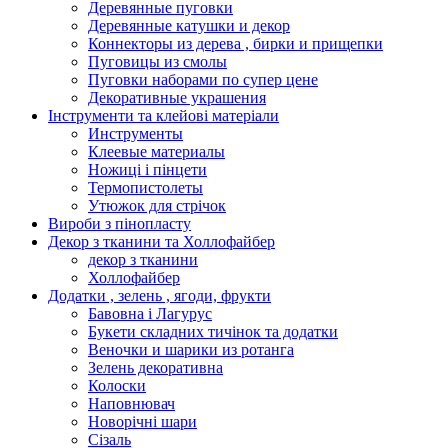
Деревянные пуговки
Деревянные катушки и декор
Коннекторы из дерева , бирки и прищепки
Пуговицы из смолы
Пуговки наборами по супер цене
Декоративные украшения
Інструменти та клейові матеріали
Инструменты
Клеевые материалы
Ножиці і пінцети
Термопистолеты
Утюжок для стрічок
Вироби з пінопласту
Декор з тканини та Холлофайбер
декор з тканини
Холлофайбер
Додатки , зелень , ягоди, фрукти
Бавовна і Лагурус
Букети складних тичінок та додатки
Веночки и шарики из ротанга
Зелень декоративна
Колоски
Наповнювач
Новорічні шари
Сізаль