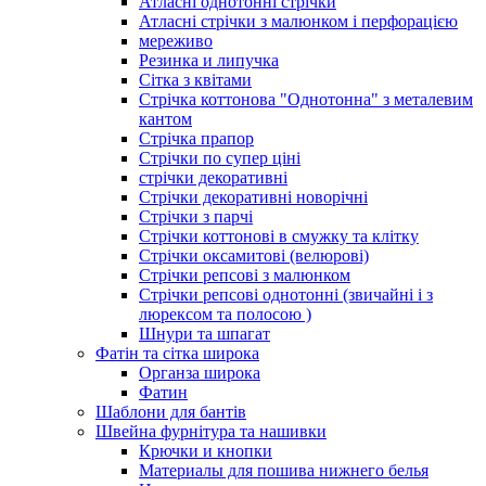
Атласні однотонні стрічки
Атласні стрічки з малюнком і перфорацією
мереживо
Резинка и липучка
Сітка з квітами
Стрічка коттонова "Однотонна" з металевим
кантом
Стрічка прапор
Стрічки по супер ціні
стрічки декоративні
Стрічки декоративні новорічні
Стрічки з парчі
Стрічки коттонові в смужку та клітку
Стрічки оксамитові (велюрові)
Стрічки репсові з малюнком
Стрічки репсові однотонні (звичайні і з
люрексом та полосою )
Шнури та шпагат
Фатін та сітка широка
Органза широка
Фатин
Шаблони для бантів
Швейна фурнітура та нашивки
Крючки и кнопки
Материалы для пошива нижнего белья