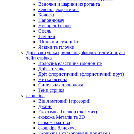
Веночки и шарики из ротанга
Зелень декоративна
Колоски
Наповнювач
Новорічні шари
Сізаль
Тичінки
Шишки и сухоцвіти
Ягідки та гілочки
Дріт в котушках, волосінь, флористичний прут і
тейп стрічка
Волосінь еластична і мононить
Дріт котушка
Дріт флористичний (флористичний прут)
Нитка бісерна
Синельная проволока
Тейп стрічка
екошкіра
Вініл матовий і прозорий
Джинс
Еко замша і велюр (оксамит)
екокожа Металік та 3D
екокожа матова
екошкіра блискуча
Екошкіра з кольоровими принтами