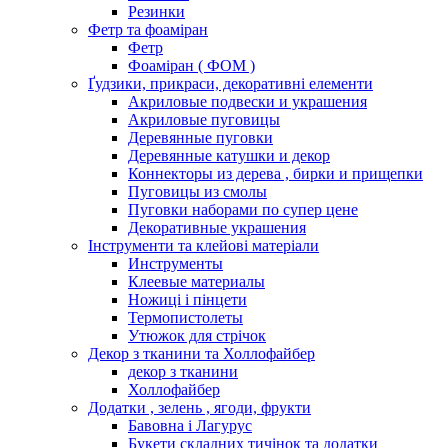
Резинки
Фетр та фоаміран
Фетр
Фоаміран ( ФОМ )
Ґудзики, прикраси, декоративні елементи
Акриловые подвески и украшения
Акриловые пуговицы
Деревянные пуговки
Деревянные катушки и декор
Коннекторы из дерева , бирки и прищепки
Пуговицы из смолы
Пуговки наборами по супер цене
Декоративные украшения
Інструменти та клейові матеріали
Инструменты
Клеевые материалы
Ножиці і пінцети
Термопистолеты
Утюжок для стрічок
Декор з тканини та Холлофайбер
декор з тканини
Холлофайбер
Додатки , зелень , ягоди, фрукти
Бавовна і Лагурус
Букети складних тичінок та додатки