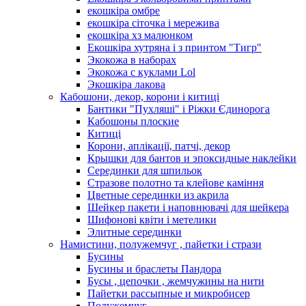
екошкіра омбре
екошкіра сіточка і мережива
екошкіра хз малюнком
Екошкіра хутряна і з принтом "Тигр"
Экокожа в наборах
Экокожа с куклами Lol
Экошкiра лакова
Кабошони, декор, корони і китиці
Бантики "Пухляші" і Ріжки Єдинорога
Кабошоны плоские
Китиці
Корони, аплікації, патчі, декор
Крышки для бантов и эпоксидные наклейки
Серединки для шпильок
Стразове полотно та клейове каміння
Цветные серединки из акрила
Шейкер пакети і наповнювачі для шейкера
Шифонові квіти і метелики
Элитные серединки
Намистини, полужемчуг , пайетки і стрази
Бусины
Бусины и браслеты Пандора
Бусы , цепочки , жемчужины на нити
Пайетки рассыпные и микробисер
Полужемчуг