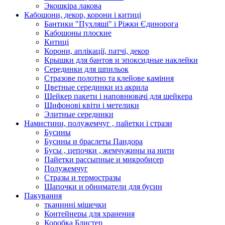
Экошкiра лакова
Кабошони, декор, корони і китиці
Бантики "Пухляші" і Ріжки Єдинорога
Кабошоны плоские
Китиці
Корони, аплікації, патчі, декор
Крышки для бантов и эпоксидные наклейки
Серединки для шпильок
Стразове полотно та клейове каміння
Цветные серединки из акрила
Шейкер пакети і наповнювачі для шейкера
Шифонові квіти і метелики
Элитные серединки
Намистини, полужемчуг , пайетки і стрази
Бусины
Бусины и браслеты Пандора
Бусы , цепочки , жемчужины на нити
Пайетки рассыпные и микробисер
Полужемчуг
Стразы и термостразы
Шапочки и обниматели для бусин
Пакування
тканинні мішечки
Контейнеры для хранения
Коробка Блистер