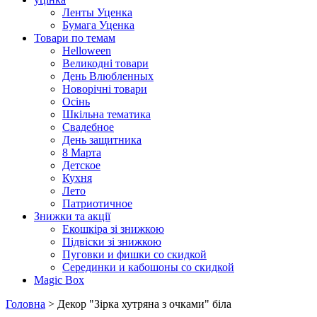
Ленты Уценка
Бумага Уценка
Товари по темам
Helloween
Великодні товари
День Влюбленных
Новорічні товари
Осінь
Шкільна тематика
Свадебное
День защитника
8 Марта
Детское
Кухня
Лето
Патриотичное
Знижки та акції
Екошкіра зі знижкою
Підвіски зі знижкою
Пуговки и фишки со скидкой
Серединки и кабошоны со скидкой
Magic Box
Головна
> Декор "Зірка хутряна з очками" бiла