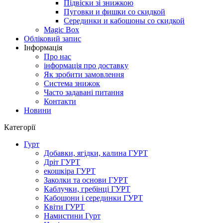
Підвіски зі знижкою
Пуговки и фишки со скидкой
Серединки и кабошоны со скидкой
Magic Box
Обліковий запис
Інформація
Про нас
інформація про доставку
Як зробити замовлення
Система знижок
Часто задавані питання
Контакти
Новини
Категорії
Гурт
Добавки, ягідки, калина ГУРТ
Дріт ГУРТ
екошкіра ГУРТ
Заколки та основи ГУРТ
Каблучки, гребінці ГУРТ
Кабошони і серединки ГУРТ
Квіти ГУРТ
Намистини Гурт