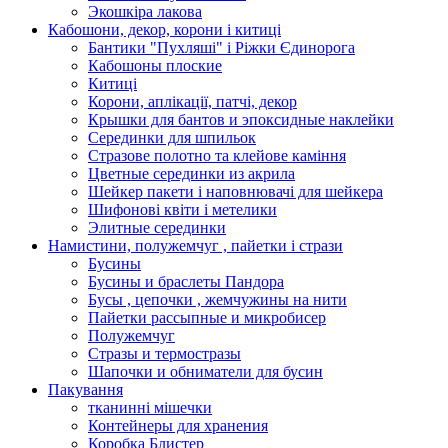
Экошкiра лакова
Кабошони, декор, корони і китиці
Бантики "Пухляші" і Ріжки Єдинорога
Кабошоны плоские
Китиці
Корони, аплікації, патчі, декор
Крышки для бантов и эпоксидные наклейки
Серединки для шпильок
Стразове полотно та клейове каміння
Цветные серединки из акрила
Шейкер пакети і наповнювачі для шейкера
Шифонові квіти і метелики
Элитные серединки
Намистини, полужемчуг , пайетки і стрази
Бусины
Бусины и браслеты Пандора
Бусы , цепочки , жемчужины на нити
Пайетки рассыпные и микробисер
Полужемчуг
Стразы и термостразы
Шапочки и обниматели для бусин
Пакування
тканинні мішечки
Контейнеры для хранения
Коробка Блистер