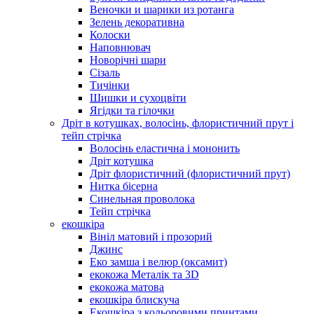
Веночки и шарики из ротанга
Зелень декоративна
Колоски
Наповнювач
Новорічні шари
Сізаль
Тичінки
Шишки и сухоцвіти
Ягідки та гілочки
Дріт в котушках, волосінь, флористичний прут і
тейп стрічка
Волосінь еластична і мононить
Дріт котушка
Дріт флористичний (флористичний прут)
Нитка бісерна
Синельная проволока
Тейп стрічка
екошкіра
Вініл матовий і прозорий
Джинс
Еко замша і велюр (оксамит)
екокожа Металік та 3D
екокожа матова
екошкіра блискуча
Екошкіра з кольоровими принтами