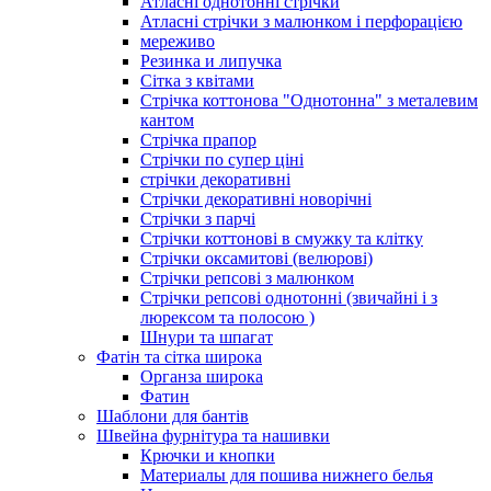
Атласні однотонні стрічки
Атласні стрічки з малюнком і перфорацією
мереживо
Резинка и липучка
Сітка з квітами
Стрічка коттонова "Однотонна" з металевим
кантом
Стрічка прапор
Стрічки по супер ціні
стрічки декоративні
Стрічки декоративні новорічні
Стрічки з парчі
Стрічки коттонові в смужку та клітку
Стрічки оксамитові (велюрові)
Стрічки репсові з малюнком
Стрічки репсові однотонні (звичайні і з
люрексом та полосою )
Шнури та шпагат
Фатін та сітка широка
Органза широка
Фатин
Шаблони для бантів
Швейна фурнітура та нашивки
Крючки и кнопки
Материалы для пошива нижнего белья