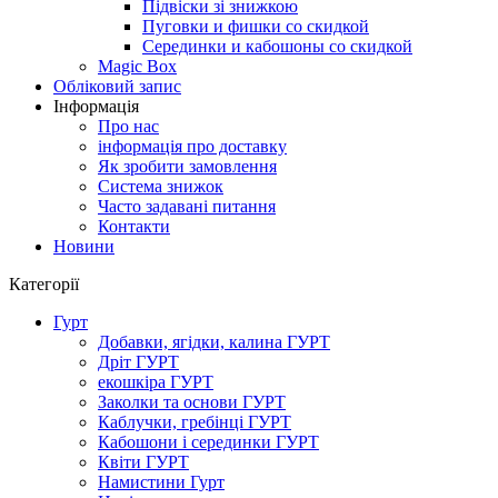
Підвіски зі знижкою
Пуговки и фишки со скидкой
Серединки и кабошоны со скидкой
Magic Box
Обліковий запис
Інформація
Про нас
інформація про доставку
Як зробити замовлення
Система знижок
Часто задавані питання
Контакти
Новини
Категорії
Гурт
Добавки, ягідки, калина ГУРТ
Дріт ГУРТ
екошкіра ГУРТ
Заколки та основи ГУРТ
Каблучки, гребінці ГУРТ
Кабошони і серединки ГУРТ
Квіти ГУРТ
Намистини Гурт