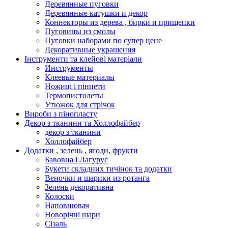
Деревянные пуговки
Деревянные катушки и декор
Коннекторы из дерева , бирки и прищепки
Пуговицы из смолы
Пуговки наборами по супер цене
Декоративные украшения
Інструменти та клейові матеріали
Инструменты
Клеевые материалы
Ножиці і пінцети
Термопистолеты
Утюжок для стрічок
Вироби з пінопласту
Декор з тканини та Холлофайбер
декор з тканини
Холлофайбер
Додатки , зелень , ягоди, фрукти
Бавовна і Лагурус
Букети складних тичінок та додатки
Веночки и шарики из ротанга
Зелень декоративна
Колоски
Наповнювач
Новорічні шари
Сізаль