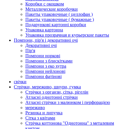
Коробки с окошком
Металлические коробочки
Пакеты упаковочные ( целлофан )
Пакеты упаковочные ( бумажные )
Подарункові картонні коробки
Упаковка картонна
Упаковка прозрачная и курьерские пакеты
Помпони, пір'я і декоративні очі
Декоративні очі
Пір'я
Помпони норкові
Помпони з блискітками
Помпони з еко хутра
Помпони нейлонові
Помпони фатінові
свічки
Стрічки, мереживо, шнури, гумка
Стрічки з органзи, сітка, рігелін
Атласні однотонні стрічки
Атласні стрічки з малюнком і перфорацією
мереживо
Резинка и липучка
Сітка з квітами
Стрічка коттонова "Однотонна" з металевим
кантом