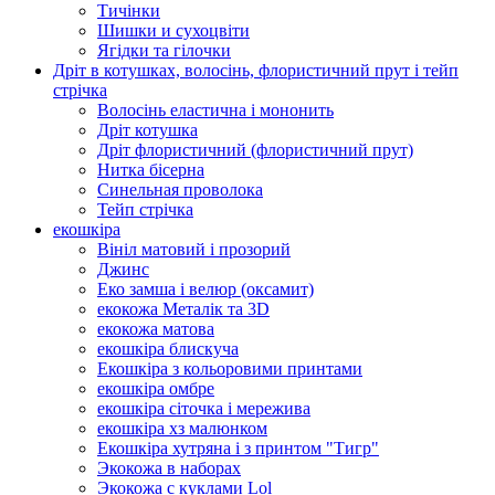
Тичінки
Шишки и сухоцвіти
Ягідки та гілочки
Дріт в котушках, волосінь, флористичний прут і тейп
стрічка
Волосінь еластична і мононить
Дріт котушка
Дріт флористичний (флористичний прут)
Нитка бісерна
Синельная проволока
Тейп стрічка
екошкіра
Вініл матовий і прозорий
Джинс
Еко замша і велюр (оксамит)
екокожа Металік та 3D
екокожа матова
екошкіра блискуча
Екошкіра з кольоровими принтами
екошкіра омбре
екошкіра сіточка і мережива
екошкіра хз малюнком
Екошкіра хутряна і з принтом "Тигр"
Экокожа в наборах
Экокожа с куклами Lol