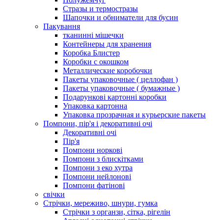
Стразы и термостразы
Шапочки и обниматели для бусин
Пакування
тканинні мішечки
Контейнеры для хранения
Коробка Блистер
Коробки с окошком
Металлические коробочки
Пакеты упаковочные ( целлофан )
Пакеты упаковочные ( бумажные )
Подарункові картонні коробки
Упаковка картонна
Упаковка прозрачная и курьерские пакеты
Помпони, пір'я і декоративні очі
Декоративні очі
Пір'я
Помпони норкові
Помпони з блискітками
Помпони з еко хутра
Помпони нейлонові
Помпони фатінові
свічки
Стрічки, мереживо, шнури, гумка
Стрічки з органзи, сітка, рігелін