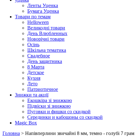
Ленты Уценка
Бумага Уценка
Товари по темам
Helloween
Великодні товари
День Влюбленных
Новорічні товари
Осінь
Шкільна тематика
Свадебное
День защитника
8 Марта
Детское
Кухня
Лето
Патриотичное
Знижки та акції
Екошкіра зі знижкою
Підвіски зі знижкою
Пуговки и фишки со скидкой
Серединки и кабошоны со скидкой
Magic Box
Головна
> Напівперлини звичайні 8 мм, темно - голубі 7 грам