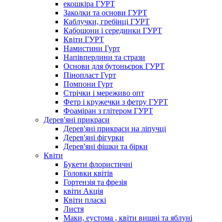
екошкіра ГУРТ
Заколки та основи ГУРТ
Каблучки, гребінці ГУРТ
Кабошони і серединки ГУРТ
Квіти ГУРТ
Намистини Гурт
Напівперлини та стрази
Основи для бутоньєрок ГУРТ
Пінопласт Гурт
Помпони Гурт
Стрічки і мереживо опт
Фетр і кружечки з фетру ГУРТ
Фоаміран з глітером ГУРТ
Дерев'яні прикраси
Дерев'яні прикраси на ліпучці
Дерев'яні фігурки
Дерев'яні фішки та бірки
Квіти
Букети флористичні
Головки квітів
Гортензія та фрезія
квіти Акція
Квіти пласкі
Листя
Маки, еустома , квіти вишні та яблуні