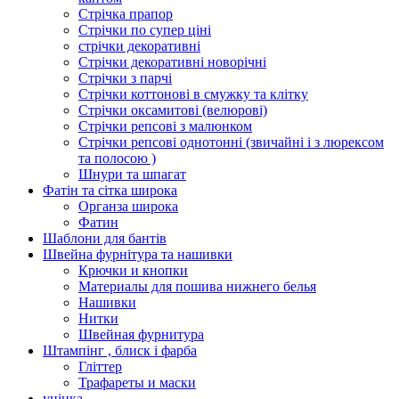
Стрічка прапор
Стрічки по супер ціні
стрічки декоративні
Стрічки декоративні новорічні
Стрічки з парчі
Стрічки коттонові в смужку та клітку
Стрічки оксамитові (велюрові)
Стрічки репсові з малюнком
Стрічки репсові однотонні (звичайні і з люрексом
та полосою )
Шнури та шпагат
Фатін та сітка широка
Органза широка
Фатин
Шаблони для бантів
Швейна фурнітура та нашивки
Крючки и кнопки
Материалы для пошива нижнего белья
Нашивки
Нитки
Швейная фурнитура
Штампінг , блиск і фарба
Гліттер
Трафареты и маски
уцінка