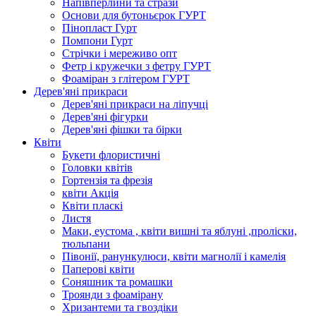
Напівперлини та стрази
Основи для бутоньєрок ГУРТ
Пінопласт Гурт
Помпони Гурт
Стрічки і мереживо опт
Фетр і кружечки з фетру ГУРТ
Фоаміран з глітером ГУРТ
Дерев'яні прикраси
Дерев'яні прикраси на ліпучці
Дерев'яні фігурки
Дерев'яні фішки та бірки
Квіти
Букети флористичні
Головки квітів
Гортензія та фрезія
квіти Акція
Квіти пласкі
Листя
Маки, еустома , квіти вишні та яблуні ,проліски,
тюльпани
Півонії, ранункулюси, квіти магнолії і камелія
Паперові квіти
Соняшник та ромашки
Троянди з фоамірану
Хризантеми та гвоздіки