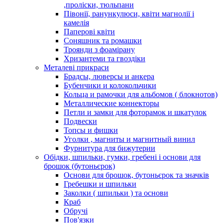
,проліски, тюльпани
Півонії, ранункулюси, квіти магнолії і
камелія
Паперові квіти
Соняшник та ромашки
Троянди з фоамірану
Хризантеми та гвоздіки
Металеві прикраси
Брадсы, люверсы и анкера
Бубенчики и колокольчики
Кольца и рамочки для альбомов ( блокнотов)
Металлические коннекторы
Петли и замки для фоторамок и шкатулок
Подвески
Топсы и фишки
Уголки , магниты и магнитный винил
Фурнитура для бижутерии
Обідки, шпильки, гумки, гребені і основи для
брошок (бутоньєрок)
Основи для брошок, бутоньєрок та значків
Гребешки и шпильки
Заколки ( шпильки ) та основи
Краб
Обручі
Пов'язки