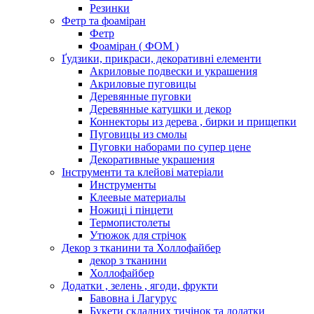
Резинки
Фетр та фоаміран
Фетр
Фоаміран ( ФОМ )
Ґудзики, прикраси, декоративні елементи
Акриловые подвески и украшения
Акриловые пуговицы
Деревянные пуговки
Деревянные катушки и декор
Коннекторы из дерева , бирки и прищепки
Пуговицы из смолы
Пуговки наборами по супер цене
Декоративные украшения
Інструменти та клейові матеріали
Инструменты
Клеевые материалы
Ножиці і пінцети
Термопистолеты
Утюжок для стрічок
Декор з тканини та Холлофайбер
декор з тканини
Холлофайбер
Додатки , зелень , ягоди, фрукти
Бавовна і Лагурус
Букети складних тичінок та додатки