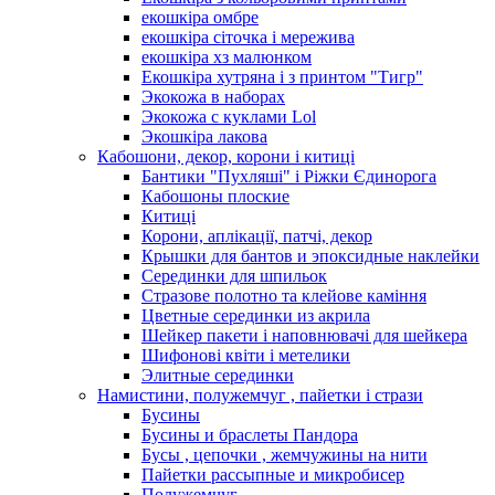
екошкіра омбре
екошкіра сіточка і мережива
екошкіра хз малюнком
Екошкіра хутряна і з принтом "Тигр"
Экокожа в наборах
Экокожа с куклами Lol
Экошкiра лакова
Кабошони, декор, корони і китиці
Бантики "Пухляші" і Ріжки Єдинорога
Кабошоны плоские
Китиці
Корони, аплікації, патчі, декор
Крышки для бантов и эпоксидные наклейки
Серединки для шпильок
Стразове полотно та клейове каміння
Цветные серединки из акрила
Шейкер пакети і наповнювачі для шейкера
Шифонові квіти і метелики
Элитные серединки
Намистини, полужемчуг , пайетки і стрази
Бусины
Бусины и браслеты Пандора
Бусы , цепочки , жемчужины на нити
Пайетки рассыпные и микробисер
Полужемчуг