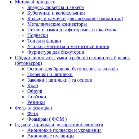
Металеві прикраси
Брадсы, люверсы и анкера
Бубенчики и колокольчики
Кольца и рамочки для альбомов ( блокнотов)
Металлические коннекторы
Петли и замки для фоторамок и шкатулок
Подвески
Топсы и фишки
Уголки , магниты и магнитный винил
Фурнитура для бижутерии
Обідки, шпильки, гумки, гребені і основи для брошок
(бутоньєрок)
Основи для брошок, бутоньєрок та значків
Гребешки и шпильки
Заколки ( шпильки ) та основи
Краб
Обручі
Пов'язки
Резинки
Фетр та фоаміран
Фетр
Фоаміран ( ФОМ )
Ґудзики, прикраси, декоративні елементи
Акриловые подвески и украшения
Акриловые пуговицы