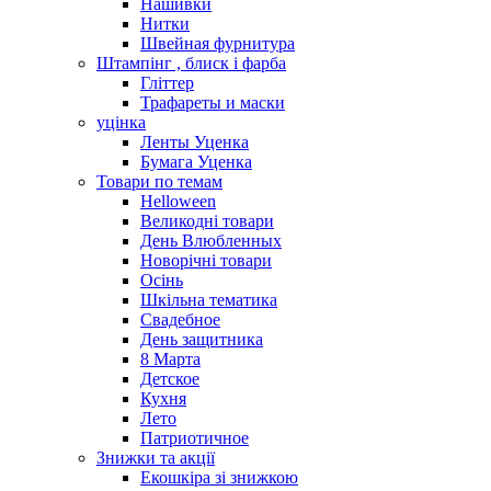
Нашивки
Нитки
Швейная фурнитура
Штампінг , блиск і фарба
Гліттер
Трафареты и маски
уцінка
Ленты Уценка
Бумага Уценка
Товари по темам
Helloween
Великодні товари
День Влюбленных
Новорічні товари
Осінь
Шкільна тематика
Свадебное
День защитника
8 Марта
Детское
Кухня
Лето
Патриотичное
Знижки та акції
Екошкіра зі знижкою