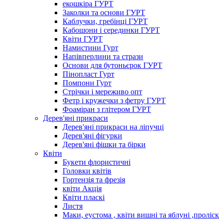
екошкіра ГУРТ
Заколки та основи ГУРТ
Каблучки, гребінці ГУРТ
Кабошони і серединки ГУРТ
Квіти ГУРТ
Намистини Гурт
Напівперлини та стрази
Основи для бутоньєрок ГУРТ
Пінопласт Гурт
Помпони Гурт
Стрічки і мереживо опт
Фетр і кружечки з фетру ГУРТ
Фоаміран з глітером ГУРТ
Дерев'яні прикраси
Дерев'яні прикраси на ліпучці
Дерев'яні фігурки
Дерев'яні фішки та бірки
Квіти
Букети флористичні
Головки квітів
Гортензія та фрезія
квіти Акція
Квіти пласкі
Листя
Маки, еустома , квіти вишні та яблуні ,проліс