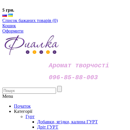
$
грн.
Список бажаних товарів (0)
Кошик
Оформити
Аромат творчості
096-85-88-003
Menu
Початок
Категорії
Гурт
Добавки, ягідки, калина ГУРТ
Дріт ГУРТ