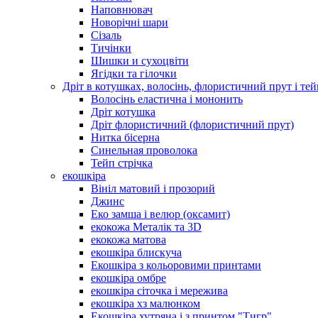
Наповнювач
Новорічні шари
Сізаль
Тичінки
Шишки и сухоцвіти
Ягідки та гілочки
Дріт в котушках, волосінь, флористичний прут і тей
Волосінь еластична і мононить
Дріт котушка
Дріт флористичний (флористичний прут)
Нитка бісерна
Синельная проволока
Тейп стрічка
екошкіра
Вініл матовий і прозорий
Джинс
Еко замша і велюр (оксамит)
екокожа Металік та 3D
екокожа матова
екошкіра блискуча
Екошкіра з кольоровими принтами
екошкіра омбре
екошкіра сіточка і мережива
екошкіра хз малюнком
Екошкіра хутряна і з принтом "Тигр"