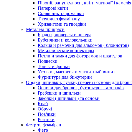
Півонії, ранункулюси, квіти магнолії і камелія
Паперові квіти
Соняшник та ромашки
Троянди з фоамірану
Хризантеми та гвоздіки
Металеві прикраси
Брадсы, люверсы и анкера
Бубенчики и колокольчики
Кольца и рамочки для альбомов ( блокнотов)
Металлические коннекторы
Петли и замки для фоторамок и шкатулок
Подвески
Топсы и фишки
Уголки , магниты и магнитный винил
Фурнитура для бижутерии
Обідки, шпильки, гумки, гребені і основи для брош
Основи для брошок, бутоньєрок та значків
Гребешки и шпильки
Заколки ( шпильки ) та основи
Краб
Обручі
Пов'язки
Резинки
Фетр та фоаміран
Фетр