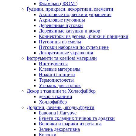
Фоаміран ( ФОМ )
Ґудзики, прикраси, декоративні елементи
Акриловые подвески и украшения
Акриловые пуговицы
Деревянные пуговки
Деревянные катушки и декор
Коннекторы из дерева , бирки и прищепки
Пуговицы из смолы
Пуговки наборами по супер цене
Декоративные украшения
Інструменти та клейові матеріали
Инструменты
Клеевые материалы
Ножиці і пінцети
Термопистолеты
Утюжок для стрічок
Декор з тканини та Холлофайбер
декор з тканини
Холлофайбер
Додатки , зелень , ягоди, фрукти
Бавовна і Лагурус
Букети складних тичінок та додатки
Веночки и шарики из ротанга
Зелень декоративна
Колоски