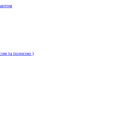
кантом
ксом та полосою )