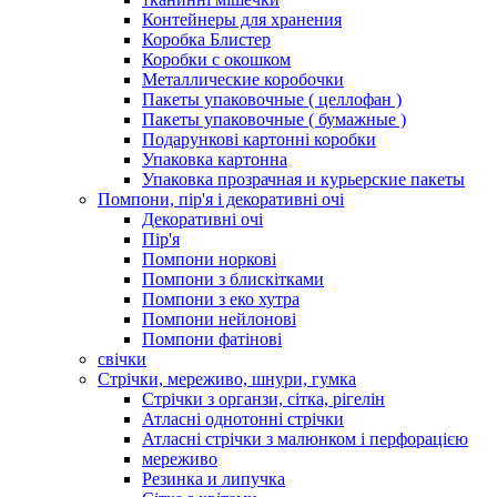
Контейнеры для хранения
Коробка Блистер
Коробки с окошком
Металлические коробочки
Пакеты упаковочные ( целлофан )
Пакеты упаковочные ( бумажные )
Подарункові картонні коробки
Упаковка картонна
Упаковка прозрачная и курьерские пакеты
Помпони, пір'я і декоративні очі
Декоративні очі
Пір'я
Помпони норкові
Помпони з блискітками
Помпони з еко хутра
Помпони нейлонові
Помпони фатінові
свічки
Стрічки, мереживо, шнури, гумка
Стрічки з органзи, сітка, рігелін
Атласні однотонні стрічки
Атласні стрічки з малюнком і перфорацією
мереживо
Резинка и липучка