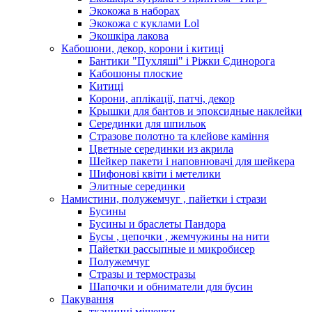
Экокожа в наборах
Экокожа с куклами Lol
Экошкiра лакова
Кабошони, декор, корони і китиці
Бантики "Пухляші" і Ріжки Єдинорога
Кабошоны плоские
Китиці
Корони, аплікації, патчі, декор
Крышки для бантов и эпоксидные наклейки
Серединки для шпильок
Стразове полотно та клейове каміння
Цветные серединки из акрила
Шейкер пакети і наповнювачі для шейкера
Шифонові квіти і метелики
Элитные серединки
Намистини, полужемчуг , пайетки і стрази
Бусины
Бусины и браслеты Пандора
Бусы , цепочки , жемчужины на нити
Пайетки рассыпные и микробисер
Полужемчуг
Стразы и термостразы
Шапочки и обниматели для бусин
Пакування
тканинні мішечки