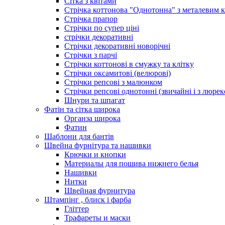
Сітка з квітами
Стрічка коттонова "Однотонна" з металевим 
Стрічка прапор
Стрічки по супер ціні
стрічки декоративні
Стрічки декоративні новорічні
Стрічки з парчі
Стрічки коттонові в смужку та клітку
Стрічки оксамитові (велюрові)
Стрічки репсові з малюнком
Стрічки репсові однотонні (звичайні і з люре
Шнури та шпагат
Фатін та сітка широка
Органза широка
Фатин
Шаблони для бантів
Швейна фурнітура та нашивки
Крючки и кнопки
Материалы для пошива нижнего белья
Нашивки
Нитки
Швейная фурнитура
Штампінг , блиск і фарба
Гліттер
Трафареты и маски