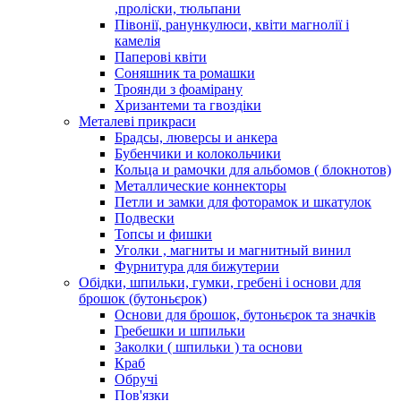
,проліски, тюльпани
Півонії, ранункулюси, квіти магнолії і
камелія
Паперові квіти
Соняшник та ромашки
Троянди з фоамірану
Хризантеми та гвоздіки
Металеві прикраси
Брадсы, люверсы и анкера
Бубенчики и колокольчики
Кольца и рамочки для альбомов ( блокнотов)
Металлические коннекторы
Петли и замки для фоторамок и шкатулок
Подвески
Топсы и фишки
Уголки , магниты и магнитный винил
Фурнитура для бижутерии
Обідки, шпильки, гумки, гребені і основи для
брошок (бутоньєрок)
Основи для брошок, бутоньєрок та значків
Гребешки и шпильки
Заколки ( шпильки ) та основи
Краб
Обручі
Пов'язки