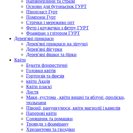
Напівперлини та стрази
Основи для бутоньєрок ГУРТ
Пінопласт Гурт
Помпони Гурт
Стрічки і мереживо опт
Фетр і кружечки з фетру ГУРТ
Фоаміран з глітером ГУРТ
Дерев'яні прикраси
Дерев'яні прикраси на ліпучці
Дерев'яні фігурки
Дерев'яні фішки та бірки
Квіти
Букети флористичні
Головки квітів
Гортензія та фрезія
квіти Акція
Квіти пласкі
Листя
Маки, еустома , квіти вишні та яблуні ,проліски,
тюльпани
Півонії, ранункулюси, квіти магнолії і камелія
Паперові квіти
Соняшник та ромашки
Троянди з фоамірану
Хризантеми та гвоздіки