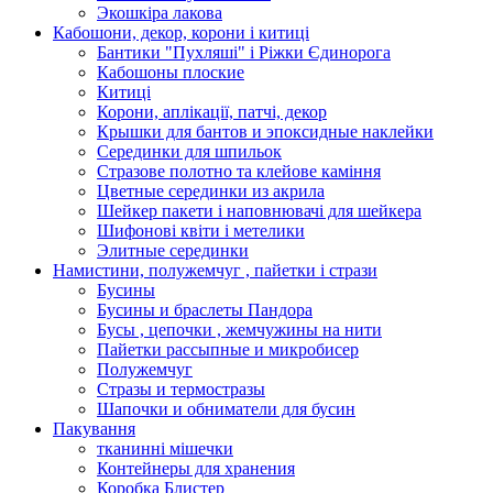
Экошкiра лакова
Кабошони, декор, корони і китиці
Бантики "Пухляші" і Ріжки Єдинорога
Кабошоны плоские
Китиці
Корони, аплікації, патчі, декор
Крышки для бантов и эпоксидные наклейки
Серединки для шпильок
Стразове полотно та клейове каміння
Цветные серединки из акрила
Шейкер пакети і наповнювачі для шейкера
Шифонові квіти і метелики
Элитные серединки
Намистини, полужемчуг , пайетки і стрази
Бусины
Бусины и браслеты Пандора
Бусы , цепочки , жемчужины на нити
Пайетки рассыпные и микробисер
Полужемчуг
Стразы и термостразы
Шапочки и обниматели для бусин
Пакування
тканинні мішечки
Контейнеры для хранения
Коробка Блистер