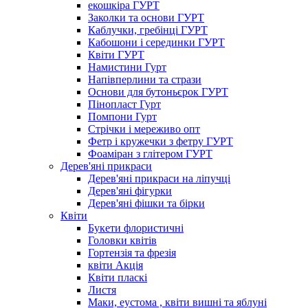
екошкіра ГУРТ
Заколки та основи ГУРТ
Каблучки, гребінці ГУРТ
Кабошони і серединки ГУРТ
Квіти ГУРТ
Намистини Гурт
Напівперлини та стрази
Основи для бутоньєрок ГУРТ
Пінопласт Гурт
Помпони Гурт
Стрічки і мереживо опт
Фетр і кружечки з фетру ГУРТ
Фоаміран з глітером ГУРТ
Дерев'яні прикраси
Дерев'яні прикраси на ліпучці
Дерев'яні фігурки
Дерев'яні фішки та бірки
Квіти
Букети флористичні
Головки квітів
Гортензія та фрезія
квіти Акція
Квіти пласкі
Листя
Маки, еустома , квіти вишні та яблуні