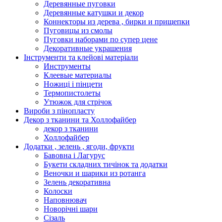
Деревянные пуговки
Деревянные катушки и декор
Коннекторы из дерева , бирки и прищепки
Пуговицы из смолы
Пуговки наборами по супер цене
Декоративные украшения
Інструменти та клейові матеріали
Инструменты
Клеевые материалы
Ножиці і пінцети
Термопистолеты
Утюжок для стрічок
Вироби з пінопласту
Декор з тканини та Холлофайбер
декор з тканини
Холлофайбер
Додатки , зелень , ягоди, фрукти
Бавовна і Лагурус
Букети складних тичінок та додатки
Веночки и шарики из ротанга
Зелень декоративна
Колоски
Наповнювач
Новорічні шари
Сізаль