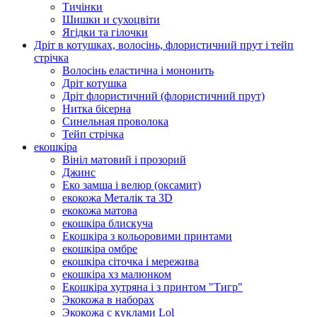
Тичінки
Шишки и сухоцвіти
Ягідки та гілочки
Дріт в котушках, волосінь, флористичний прут і тейп
стрічка
Волосінь еластична і мононить
Дріт котушка
Дріт флористичний (флористичний прут)
Нитка бісерна
Синельная проволока
Тейп стрічка
екошкіра
Вініл матовий і прозорий
Джинс
Еко замша і велюр (оксамит)
екокожа Металік та 3D
екокожа матова
екошкіра блискуча
Екошкіра з кольоровими принтами
екошкіра омбре
екошкіра сіточка і мережива
екошкіра хз малюнком
Екошкіра хутряна і з принтом "Тигр"
Экокожа в наборах
Экокожа с куклами Lol