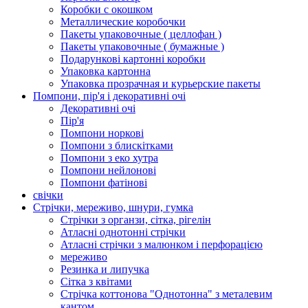
Коробки с окошком
Металлические коробочки
Пакеты упаковочные ( целлофан )
Пакеты упаковочные ( бумажные )
Подарункові картонні коробки
Упаковка картонна
Упаковка прозрачная и курьерские пакеты
Помпони, пір'я і декоративні очі
Декоративні очі
Пір'я
Помпони норкові
Помпони з блискітками
Помпони з еко хутра
Помпони нейлонові
Помпони фатінові
свічки
Стрічки, мереживо, шнури, гумка
Стрічки з органзи, сітка, рігелін
Атласні однотонні стрічки
Атласні стрічки з малюнком і перфорацією
мереживо
Резинка и липучка
Сітка з квітами
Стрічка коттонова "Однотонна" з металевим
кантом