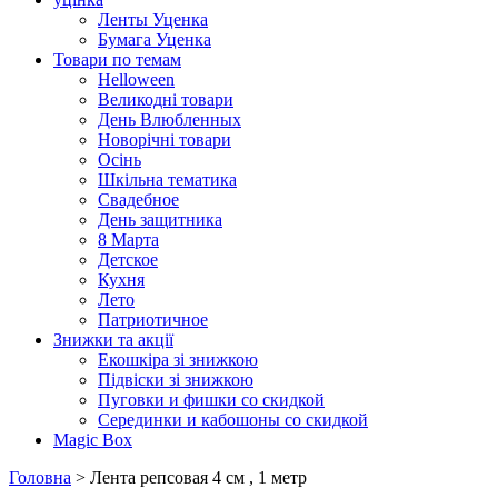
Ленты Уценка
Бумага Уценка
Товари по темам
Helloween
Великодні товари
День Влюбленных
Новорічні товари
Осінь
Шкільна тематика
Свадебное
День защитника
8 Марта
Детское
Кухня
Лето
Патриотичное
Знижки та акції
Екошкіра зі знижкою
Підвіски зі знижкою
Пуговки и фишки со скидкой
Серединки и кабошоны со скидкой
Magic Box
Головна
> Лента репсовая 4 см , 1 метр