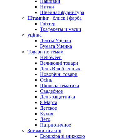
Нашивки
Нитки
Швейная фурнитура
Штампінг , блиск і фарба
Гліттер
Трафареты и маски
уцінка
Ленты Уценка
Бумага Уценка
Товари по темам
Helloween
Великодні товари
День Влюбленных
Новорічні товари
Осінь
Шкільна тематика
Свадебное
День защитника
8 Марта
Детское
Кухня
Лето
Патриотичное
Знижки та акції
Екошкіра зі знижкою