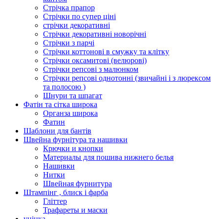
Стрічка прапор
Стрічки по супер ціні
стрічки декоративні
Стрічки декоративні новорічні
Стрічки з парчі
Стрічки коттонові в смужку та клітку
Стрічки оксамитові (велюрові)
Стрічки репсові з малюнком
Стрічки репсові однотонні (звичайні і з люрексом
та полосою )
Шнури та шпагат
Фатін та сітка широка
Органза широка
Фатин
Шаблони для бантів
Швейна фурнітура та нашивки
Крючки и кнопки
Материалы для пошива нижнего белья
Нашивки
Нитки
Швейная фурнитура
Штампінг , блиск і фарба
Гліттер
Трафареты и маски
уцінка