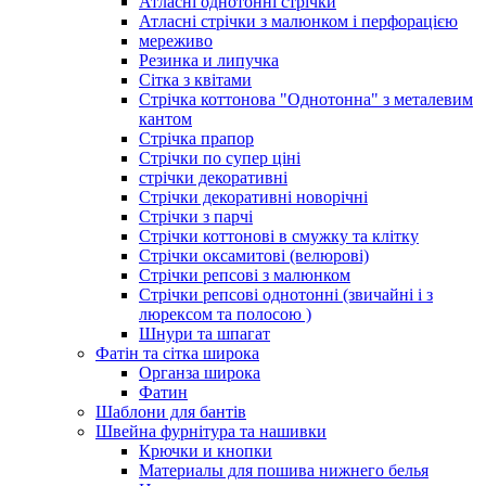
Атласні однотонні стрічки
Атласні стрічки з малюнком і перфорацією
мереживо
Резинка и липучка
Сітка з квітами
Стрічка коттонова "Однотонна" з металевим
кантом
Стрічка прапор
Стрічки по супер ціні
стрічки декоративні
Стрічки декоративні новорічні
Стрічки з парчі
Стрічки коттонові в смужку та клітку
Стрічки оксамитові (велюрові)
Стрічки репсові з малюнком
Стрічки репсові однотонні (звичайні і з
люрексом та полосою )
Шнури та шпагат
Фатін та сітка широка
Органза широка
Фатин
Шаблони для бантів
Швейна фурнітура та нашивки
Крючки и кнопки
Материалы для пошива нижнего белья