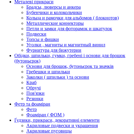
Металеві прикраси
Брадсы, люверсы и анкера
Бубенчики и колокольчики
Кольца и рамочки для альбомов ( блокнотов)
Металлические коннекторы
Петли и замки для фоторамок и шкатулок
Подвески
Топсы и фишки
Уголки , магниты и магнитный винил
Фурнитура для бижутерии
Обідки, шпильки, гумки, гребені і основи для брошок
(бутоньєрок)
Основи для брошок, бутоньєрок та значків
Гребешки и шпильки
Заколки ( шпильки ) та основи
Краб
Обручі
Пов'язки
Резинки
Фетр та фоаміран
Фетр
Фоаміран ( ФОМ )
Ґудзики, прикраси, декоративні елементи
Акриловые подвески и украшения
Акриловые пуговицы