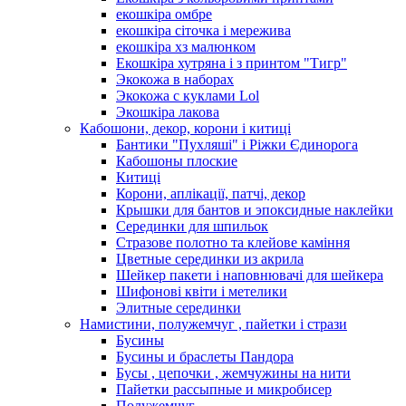
екошкіра омбре
екошкіра сіточка і мережива
екошкіра хз малюнком
Екошкіра хутряна і з принтом "Тигр"
Экокожа в наборах
Экокожа с куклами Lol
Экошкiра лакова
Кабошони, декор, корони і китиці
Бантики "Пухляші" і Ріжки Єдинорога
Кабошоны плоские
Китиці
Корони, аплікації, патчі, декор
Крышки для бантов и эпоксидные наклейки
Серединки для шпильок
Стразове полотно та клейове каміння
Цветные серединки из акрила
Шейкер пакети і наповнювачі для шейкера
Шифонові квіти і метелики
Элитные серединки
Намистини, полужемчуг , пайетки і стрази
Бусины
Бусины и браслеты Пандора
Бусы , цепочки , жемчужины на нити
Пайетки рассыпные и микробисер
Полужемчуг