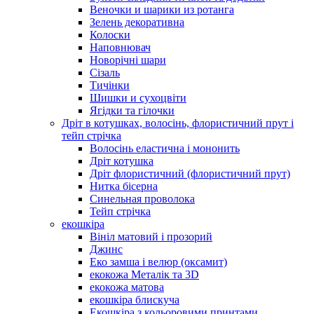
Веночки и шарики из ротанга
Зелень декоративна
Колоски
Наповнювач
Новорічні шари
Сізаль
Тичінки
Шишки и сухоцвіти
Ягідки та гілочки
Дріт в котушках, волосінь, флористичний прут і
тейп стрічка
Волосінь еластична і мононить
Дріт котушка
Дріт флористичний (флористичний прут)
Нитка бісерна
Синельная проволока
Тейп стрічка
екошкіра
Вініл матовий і прозорий
Джинс
Еко замша і велюр (оксамит)
екокожа Металік та 3D
екокожа матова
екошкіра блискуча
Екошкіра з кольоровими принтами