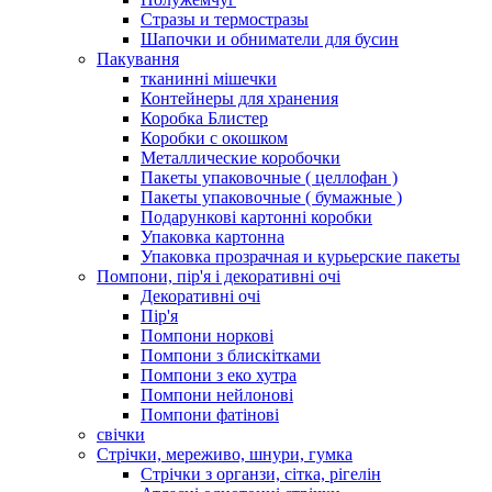
Стразы и термостразы
Шапочки и обниматели для бусин
Пакування
тканинні мішечки
Контейнеры для хранения
Коробка Блистер
Коробки с окошком
Металлические коробочки
Пакеты упаковочные ( целлофан )
Пакеты упаковочные ( бумажные )
Подарункові картонні коробки
Упаковка картонна
Упаковка прозрачная и курьерские пакеты
Помпони, пір'я і декоративні очі
Декоративні очі
Пір'я
Помпони норкові
Помпони з блискітками
Помпони з еко хутра
Помпони нейлонові
Помпони фатінові
свічки
Стрічки, мереживо, шнури, гумка
Стрічки з органзи, сітка, рігелін