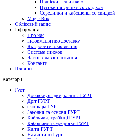
Підвіски зі знижкою
Пуговки и фишки со скидкой
Серединки и кабошоны со скидкой
Magic Box
Обліковий запис
Інформація
Про нас
інформація про доставку
Як зробити замовлення
Система знижок
Часто задавані питання
Контакти
Новини
Категорії
Гурт
Добавки, ягідки, калина ГУРТ
Дріт ГУРТ
екошкіра ГУРТ
Заколки та основи ГУРТ
Каблучки, гребінці ГУРТ
Кабошони і серединки ГУРТ
Квіти ГУРТ
Намистини Гурт