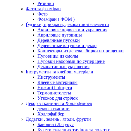
Резинки
Фетр та фоаміран
Фетр
Фоаміран ( ФОМ )
Ґудзики, прикраси, декоративні елементи
Акриловые подвески и украшения
Акриловые пуговицы
Деревянные пуговки
Деревянные катушки и декор
Коннекторы из дерева , бирки и прищепки
Пуговицы из смолы
Пуговки наборами по супер цене
Декоративные украшения
Інструменти та клейові матеріали
Инструменты
Клеевые материалы
Ножиці і пінцети
Термопистолеты
Утюжок для стрічок
Декор з тканини та Холлофайбер
декор з тканини
Холлофайбер
Додатки , зелень , ягоди, фрукти
Бавовна і Лагурус
Букети складних тичінок та додатки