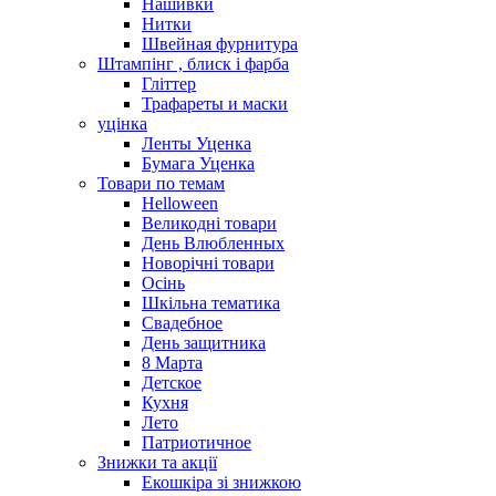
Нашивки
Нитки
Швейная фурнитура
Штампінг , блиск і фарба
Гліттер
Трафареты и маски
уцінка
Ленты Уценка
Бумага Уценка
Товари по темам
Helloween
Великодні товари
День Влюбленных
Новорічні товари
Осінь
Шкільна тематика
Свадебное
День защитника
8 Марта
Детское
Кухня
Лето
Патриотичное
Знижки та акції
Екошкіра зі знижкою