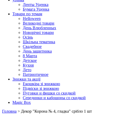
Ленты Уценка
Бумага Уценка
Товари по темам
Helloween
Великодні товари
День Влюбленных
Новорічні товари
Осінь
Шкільна тематика
Свадебное
День защитника
8 Марта
Детское
Кухня
Лето
Патриотичное
Знижки та акції
Екошкіра зі знижкою
Підвіски зі знижкою
Пуговки и фишки со скидкой
Серединки и кабошоны со скидкой
Magic Box
Головна
> Декор "Корона № 4, гладка" срібло 1 шт