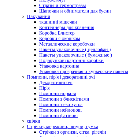
Стразы и термостразы
Шапочки и обниматели для бусин
Пакування
тканинні мішечки
Контейнеры для хранения
Коробка Блистер
Коробки с окошком
Металлические коробочки
Пакеты упаковочные ( целлофан )
Пакеты упаковочные ( бумажные )
Подарункові картонні коробки
Упаковка картонна
Упаковка прозрачная и курьерские пакеты
Помпони, пір'я і декоративні очі
Декоративні очі
Пір'я
Помпони норкові
Помпони з блискітками
Помпони з еко хутра
Помпони нейлонові
Помпони фатінові
свічки
Стрічки, мереживо, шнури, гумка
Стрічки з органзи, сітка, рігелін