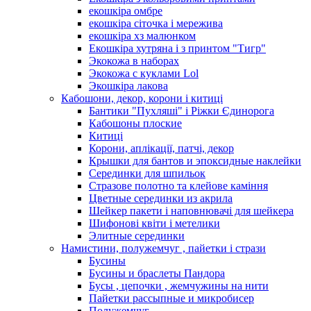
екошкіра омбре
екошкіра сіточка і мережива
екошкіра хз малюнком
Екошкіра хутряна і з принтом "Тигр"
Экокожа в наборах
Экокожа с куклами Lol
Экошкiра лакова
Кабошони, декор, корони і китиці
Бантики "Пухляші" і Ріжки Єдинорога
Кабошоны плоские
Китиці
Корони, аплікації, патчі, декор
Крышки для бантов и эпоксидные наклейки
Серединки для шпильок
Стразове полотно та клейове каміння
Цветные серединки из акрила
Шейкер пакети і наповнювачі для шейкера
Шифонові квіти і метелики
Элитные серединки
Намистини, полужемчуг , пайетки і стрази
Бусины
Бусины и браслеты Пандора
Бусы , цепочки , жемчужины на нити
Пайетки рассыпные и микробисер
Полужемчуг