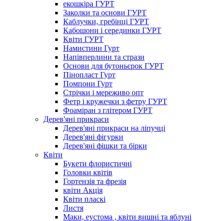
екошкіра ГУРТ
Заколки та основи ГУРТ
Каблучки, гребінці ГУРТ
Кабошони і серединки ГУРТ
Квіти ГУРТ
Намистини Гурт
Напівперлини та стрази
Основи для бутоньєрок ГУРТ
Пінопласт Гурт
Помпони Гурт
Стрічки і мереживо опт
Фетр і кружечки з фетру ГУРТ
Фоаміран з глітером ГУРТ
Дерев'яні прикраси
Дерев'яні прикраси на ліпучці
Дерев'яні фігурки
Дерев'яні фішки та бірки
Квіти
Букети флористичні
Головки квітів
Гортензія та фрезія
квіти Акція
Квіти пласкі
Листя
Маки, еустома , квіти вишні та яблуні