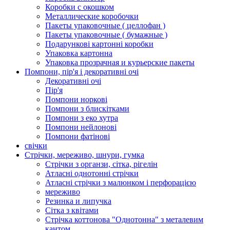
Коробки с окошком
Металлические коробочки
Пакеты упаковочные ( целлофан )
Пакеты упаковочные ( бумажные )
Подарункові картонні коробки
Упаковка картонна
Упаковка прозрачная и курьерские пакеты
Помпони, пір'я і декоративні очі
Декоративні очі
Пір'я
Помпони норкові
Помпони з блискітками
Помпони з еко хутра
Помпони нейлонові
Помпони фатінові
свічки
Стрічки, мереживо, шнури, гумка
Стрічки з органзи, сітка, рігелін
Атласні однотонні стрічки
Атласні стрічки з малюнком і перфорацією
мереживо
Резинка и липучка
Сітка з квітами
Стрічка коттонова "Однотонна" з металевим
кантом