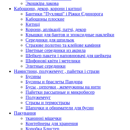
Экошкiра лакова
Кабошони, декор, корони і китиці
Бантики "Пухляші" і Ріжки Єдинорога
Кабошоны плоские
Китиці
Корони, аплікації, патчі, декор
Крышки для бантов и эпоксидные наклейки
Серединки для шпильок
Стразове полотно та клейове каміння
Цветные серединки из акрила
Шейкер пакети і наповнювачі для шейкера
Шифонові квіти і метелики
Элитные серединки
Намистини, полужемчуг , пайетки і стрази
Бусины
Бусины и браслеты Пандора
Бусы , цепочки , жемчужины на нити
Пайетки рассыпные и микробисер
Полужемчуг
Стразы и термостразы
Шапочки и обниматели для бусин
Пакування
тканинні мішечки
Контейнеры для хранения
Коробка Блистер