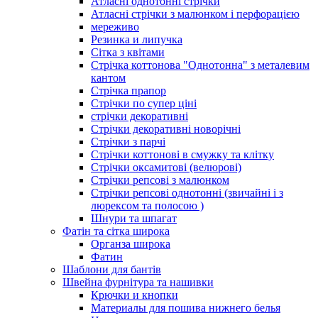
Атласні однотонні стрічки
Атласні стрічки з малюнком і перфорацією
мереживо
Резинка и липучка
Сітка з квітами
Стрічка коттонова "Однотонна" з металевим
кантом
Стрічка прапор
Стрічки по супер ціні
стрічки декоративні
Стрічки декоративні новорічні
Стрічки з парчі
Стрічки коттонові в смужку та клітку
Стрічки оксамитові (велюрові)
Стрічки репсові з малюнком
Стрічки репсові однотонні (звичайні і з
люрексом та полосою )
Шнури та шпагат
Фатін та сітка широка
Органза широка
Фатин
Шаблони для бантів
Швейна фурнітура та нашивки
Крючки и кнопки
Материалы для пошива нижнего белья