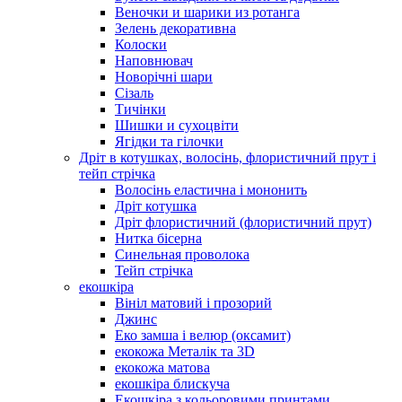
Веночки и шарики из ротанга
Зелень декоративна
Колоски
Наповнювач
Новорічні шари
Сізаль
Тичінки
Шишки и сухоцвіти
Ягідки та гілочки
Дріт в котушках, волосінь, флористичний прут і
тейп стрічка
Волосінь еластична і мононить
Дріт котушка
Дріт флористичний (флористичний прут)
Нитка бісерна
Синельная проволока
Тейп стрічка
екошкіра
Вініл матовий і прозорий
Джинс
Еко замша і велюр (оксамит)
екокожа Металік та 3D
екокожа матова
екошкіра блискуча
Екошкіра з кольоровими принтами