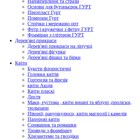
Напівперлини та стрази
Основи для бутоньєрок ГУРТ
Пінопласт Гурт
Помпони Гурт
Стрічки і мереживо опт
Фетр і кружечки з фетру ГУРТ
Фоаміран з глітером ГУРТ
Дерев'яні прикраси
Дерев'яні прикраси на ліпучці
Дерев'яні фігурки
Дерев'яні фішки та бірки
Квіти
Букети флористичні
Головки квітів
Гортензія та фрезія
квіти Акція
Квіти пласкі
Листя
Маки, еустома , квіти вишні та яблуні ,проліски,
тюльпани
Півонії, ранункулюси, квіти магнолії і камелія
Паперові квіти
Соняшник та ромашки
Троянди з фоамірану
Хризантеми та гвоздіки