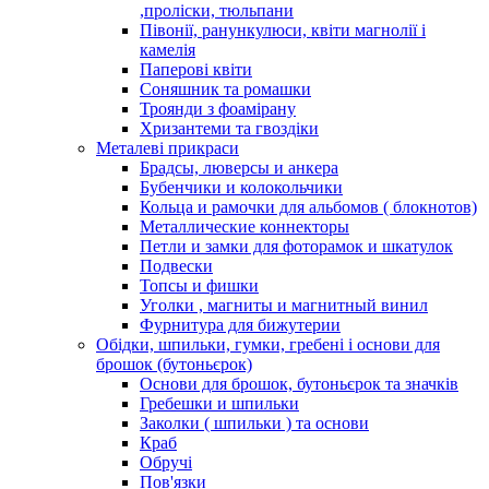
,проліски, тюльпани
Півонії, ранункулюси, квіти магнолії і
камелія
Паперові квіти
Соняшник та ромашки
Троянди з фоамірану
Хризантеми та гвоздіки
Металеві прикраси
Брадсы, люверсы и анкера
Бубенчики и колокольчики
Кольца и рамочки для альбомов ( блокнотов)
Металлические коннекторы
Петли и замки для фоторамок и шкатулок
Подвески
Топсы и фишки
Уголки , магниты и магнитный винил
Фурнитура для бижутерии
Обідки, шпильки, гумки, гребені і основи для
брошок (бутоньєрок)
Основи для брошок, бутоньєрок та значків
Гребешки и шпильки
Заколки ( шпильки ) та основи
Краб
Обручі
Пов'язки