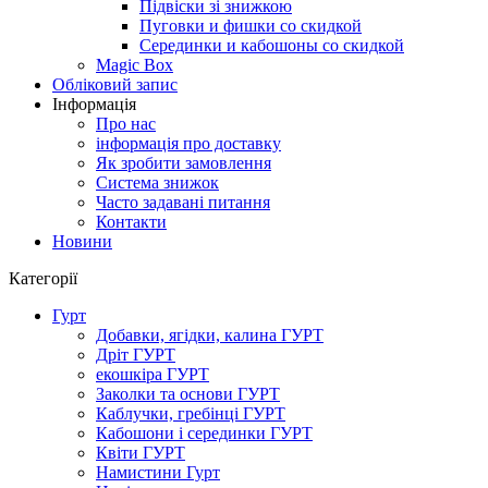
Підвіски зі знижкою
Пуговки и фишки со скидкой
Серединки и кабошоны со скидкой
Magic Box
Обліковий запис
Інформація
Про нас
інформація про доставку
Як зробити замовлення
Система знижок
Часто задавані питання
Контакти
Новини
Категорії
Гурт
Добавки, ягідки, калина ГУРТ
Дріт ГУРТ
екошкіра ГУРТ
Заколки та основи ГУРТ
Каблучки, гребінці ГУРТ
Кабошони і серединки ГУРТ
Квіти ГУРТ
Намистини Гурт