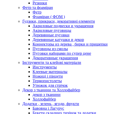
Резинки
Фетр та фоаміран
Фетр
Фоаміран ( ФОМ )
Ґудзики, прикраси, декоративні елементи
Акриловые подвески и украшения
Акриловые пуговицы
Деревянные пуговки
Деревянные катушки и декор
Коннекторы из дерева , бирки и прищепки
Пуговицы из смолы
Пуговки наборами по супер цене
Декоративные украшения
Інструменти та клейові матеріали
Инструменты
Клеевые материалы
Ножиці і пінцети
Термопистолеты
Утюжок для стрічок
Декор з тканини та Холлофайбер
декор з тканини
Холлофайбер
Додатки , зелень , ягоди, фрукти
Бавовна і Лагурус
Букети складних тичінок та додатки