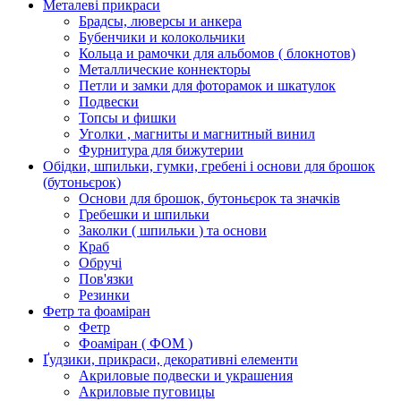
Металеві прикраси
Брадсы, люверсы и анкера
Бубенчики и колокольчики
Кольца и рамочки для альбомов ( блокнотов)
Металлические коннекторы
Петли и замки для фоторамок и шкатулок
Подвески
Топсы и фишки
Уголки , магниты и магнитный винил
Фурнитура для бижутерии
Обідки, шпильки, гумки, гребені і основи для брошок
(бутоньєрок)
Основи для брошок, бутоньєрок та значків
Гребешки и шпильки
Заколки ( шпильки ) та основи
Краб
Обручі
Пов'язки
Резинки
Фетр та фоаміран
Фетр
Фоаміран ( ФОМ )
Ґудзики, прикраси, декоративні елементи
Акриловые подвески и украшения
Акриловые пуговицы