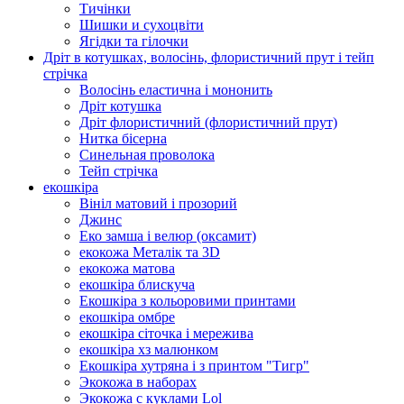
Тичінки
Шишки и сухоцвіти
Ягідки та гілочки
Дріт в котушках, волосінь, флористичний прут і тейп
стрічка
Волосінь еластична і мононить
Дріт котушка
Дріт флористичний (флористичний прут)
Нитка бісерна
Синельная проволока
Тейп стрічка
екошкіра
Вініл матовий і прозорий
Джинс
Еко замша і велюр (оксамит)
екокожа Металік та 3D
екокожа матова
екошкіра блискуча
Екошкіра з кольоровими принтами
екошкіра омбре
екошкіра сіточка і мережива
екошкіра хз малюнком
Екошкіра хутряна і з принтом "Тигр"
Экокожа в наборах
Экокожа с куклами Lol