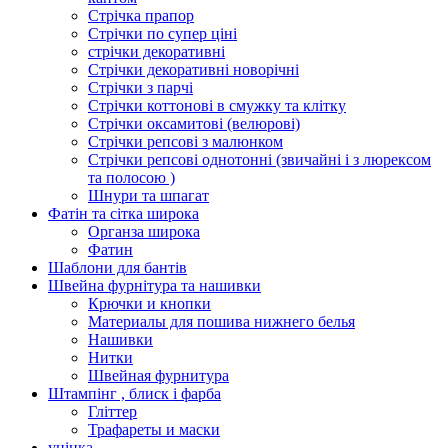
Стрічка прапор
Стрічки по супер ціні
стрічки декоративні
Стрічки декоративні новорічні
Стрічки з парчі
Стрічки коттонові в смужку та клітку
Стрічки оксамитові (велюрові)
Стрічки репсові з малюнком
Стрічки репсові однотонні (звичайні і з люрексом
та полосою )
Шнури та шпагат
Фатін та сітка широка
Органза широка
Фатин
Шаблони для бантів
Швейна фурнітура та нашивки
Крючки и кнопки
Материалы для пошива нижнего белья
Нашивки
Нитки
Швейная фурнитура
Штампінг , блиск і фарба
Гліттер
Трафареты и маски
уцінка