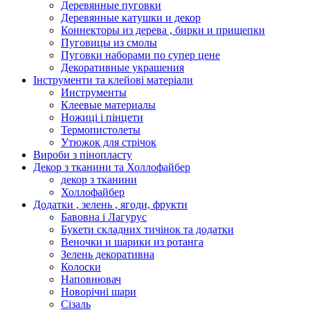
Деревянные пуговки
Деревянные катушки и декор
Коннекторы из дерева , бирки и прищепки
Пуговицы из смолы
Пуговки наборами по супер цене
Декоративные украшения
Інструменти та клейові матеріали
Инструменты
Клеевые материалы
Ножиці і пінцети
Термопистолеты
Утюжок для стрічок
Вироби з пінопласту
Декор з тканини та Холлофайбер
декор з тканини
Холлофайбер
Додатки , зелень , ягоди, фрукти
Бавовна і Лагурус
Букети складних тичінок та додатки
Веночки и шарики из ротанга
Зелень декоративна
Колоски
Наповнювач
Новорічні шари
Сізаль